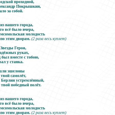
одской проходной,
лександр Покрышкин,
ало за собой.
из нашего города,
то всё было вчера,
омсомольская молодость
 по этим дворам.
(2 раза весь куплет)
 Звезды Героя,
надёжных руках,
 был вместе с тобою,
ал у станка.
 шли эшелоны
твой самолёт,
 Берлин устремлённый,
 твой победный полёт.
из нашего города,
то всё было вчера,
омсомольская молодость
 по этим дворам.
(2 раза весь куплет)