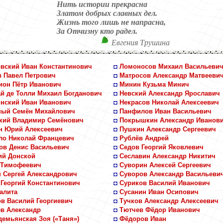
Нить истории прекрасна
Златом добрых славных дел.
Жизнь того лишь не напрасна,
За Отчизну кто радел.
Евгения Трушина
вский Иван Константинович
◘
Ломоносов Михаил Васильеви
 Павел Петрович
◘
Матросов Александр Матвееви
ион Пётр Иванович
◘
Минин Кузьма Минич
й де Толли Михаил Богданович
◘
Невский Александр Ярославич
нский Иван Иванович
◘
Некрасов Николай Алексеевич
ный Семён Михайлович
◘
Панфилов Иван Васильевич
кий Владимир Семёнович
◘
Покрышкин Александр Иванов
н Юрий Алексеевич
◘
Пушкин Александр Сергеевич
ло Николай Францевич
◘
Рублёв Андрей
ов Денис Васильевич
◘
Седов Георгий Яковлевич
ий Донской
◘
Сеславин Александр Никитич
 Тимофеевич
◘
Суворин Алексей Сергеевич
 Сергей Александрович
◘
Суворов Александр Васильеви
Георгий Константинович
◘
Суриков Василий Иванович
алита
◘
Сусанин Иван Осипович
в Василий Георгиевич
◘
Тучков Александр Алексеевич
в Александр
◘
Тютчев Фёдор Иванович
емьянская Зоя («Таня»)
◘
Фёдоров Иван