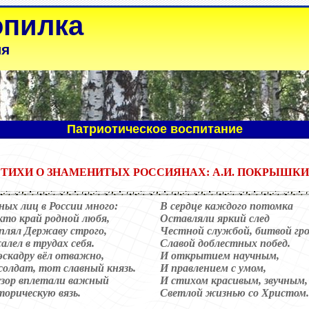
опилка
ля
Патриотическое воспитание
ТИХИ О ЗНАМЕНИТЫХ РОССИЯНАХ: А.И. ПОКРЫШК
ных лиц в России много:
В сердце каждого потомка
 кто край родной любя,
Оставляли яркий след
плял Державу строго,
Честной службой, битвой гро
алел в трудах себя.
Славой доблестных побед.
эскадру вёл отважно,
И открытием научным,
солдат, тот славный князь.
И правлением с умом,
узор вплетали важный
И стихом красивым, звучным,
торическую вязь.
Светлой жизнью со Христом.