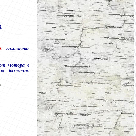
).
.
59
самолётов
от мотора в
сах движения