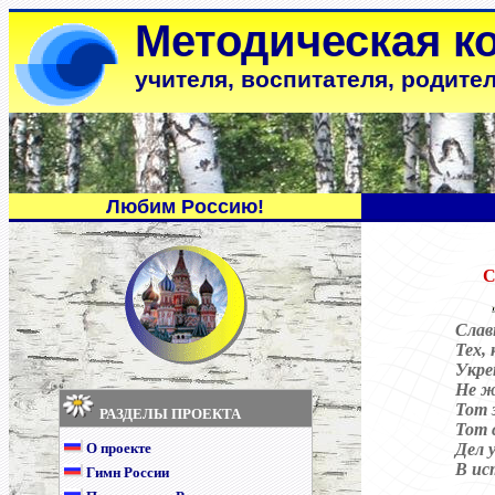
Методическая к
учителя, воспитателя, родите
Любим Россию!
С
Слав
Тех,
Укре
Не ж
Тот 
РАЗДЕЛЫ ПРОЕКТА
Тот 
О проекте
Дел 
В ис
Гимн России