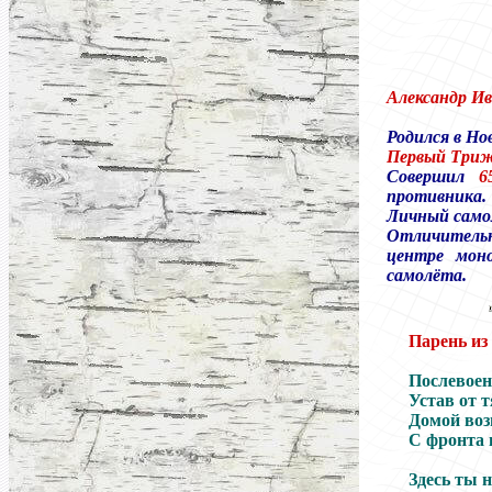
Александр И
Родился в Но
Первый Три
Совершил
6
противника.
Личный само
Отличитель
центре мон
самолёта.
Парень из
Послевоен
Устав от 
Домой воз
С фронта 
Здесь ты 