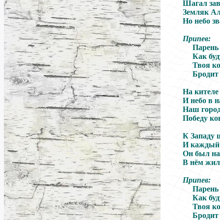
Шагал зав
Земляк А
Но небо зв
Припев:
Парень 
Как буд
Твоя к
Бродит
На кителе
И небо в 
Наш город
Победу ков
К Западу
И каждый 
Он был на
В нём жил
Припев:
Парень 
Как буд
Твоя к
Бродит