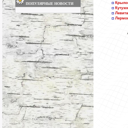
◘
Крыло
ПОПУЛЯРНЫЕ НОВОСТИ
◘
Кутузо
◘
Левита
◘
Лермо