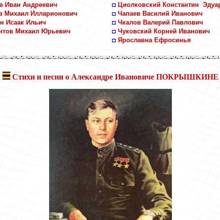
в Иван Андреевич
◘
Циолковский Константин
Эдуа
в Михаил Илларионович
◘
Чапаев Василий Иванович
н Исаак Ильич
◘
Чкалов Валерий Павлович
нтов Михаил Юрьевич
◘
Чуковский Корней Иванович
◘
Ярославна Ефросинья
Стихи и песни о Александре Ивановиче ПОКРЫШКИНЕ