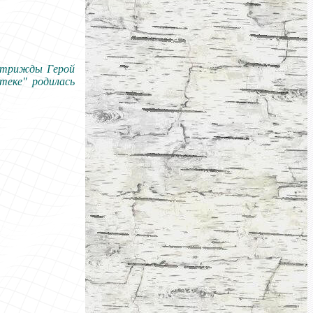
, трижды Герой
теке
"
родилась