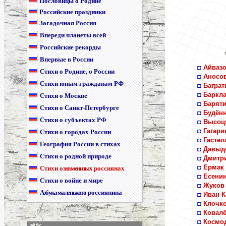
Пословицы о Родине
Российские праздники
Загадочная Россия
Впереди планеты всей
Российские рекорды
Впервые в России
◘
Айвазо
Стихи о Родине, о России
◘
Аносов
Стихи юным гражданам РФ
◘
Баграт
◘
Баркла
Стихи о Москве
◘
Баряти
Стихи о Санкт-Петербурге
◘
Будён
Стихи о субъектах РФ
◘
Высоц
◘
Гагари
Стихи о городах России
◘
Гастел
География России в стихах
◘
Давыд
Стихи о родной природе
◘
Дмитр
◘
Ермак
Стихи
о знаменитых
россиянах
◘
Есенин
Стихи о войне и мире
◘
Жуков 
Азбука маленького
россиянина
◘
Иван К
◘
Клочко
◘
Ковалё
◘
Космод