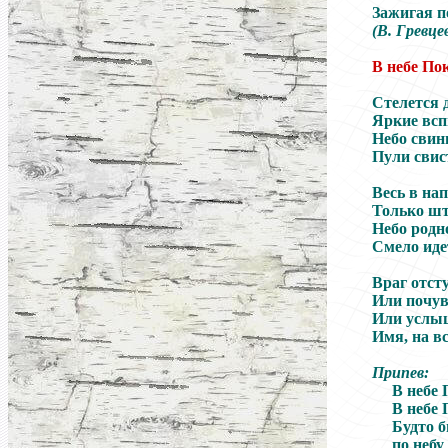
Зажигая п
(В. Гревце
В небе П
Стелется 
Яркие вс
Небо свин
Пули свис
Весь в на
Только шт
Небо родно
Смело иде
Враг отсту
Или почув
Или услыш
Имя, на в
Припев:
В небе
В небе
Будто 
по небу