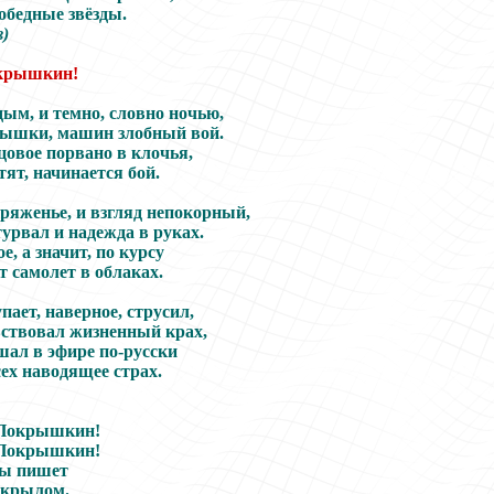
обедные звёзды.
в)
окрышкин!
дым, и темно, словно ночью,
пышки, машин злобный вой.
цовое порвано в клочья,
тят, начинается бой.
пряженье, и взгляд непокорный,
урвал и надежда в руках.
е, а значит, по курсу
т самолет в облаках.
пает, наверное, струсил,
ствовал жизненный крах,
ал в эфире по-русски
сех наводящее страх.
 Покрышкин!
 Покрышкин!
бы пишет
 крылом.