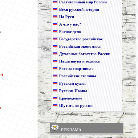
Растительный мир России
Вехи русской истории
На Руси
А что у нас?
Ратное дело
Государство российское
ч
Российская экономика
ч
Духовные богатства России
Наша наука и техника
Россия спортивная
ич
Российские столицы
Русская кухня
Русские Иваны
Краеведение
Шутить по-русски
ч
РЕКЛАМА