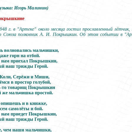
музыка:
И
горь
Малинин
)
Покрышкине
948 г. в
"
Артеке
"
около месяца гостил прославленный лётчик
о Союза полковник А. И. Покрышкин.
О
б этом событии в
"
Ар
ь волновались мальчишки,
аже горн на отбой.
к нам приехал Покрышкин,
ый наш трижды
Герой.
Коли, Серёжи и Миши,
ёмся в простор голубой,
да-то товарищ Покрышкин
 же мальчишка простой.
е опишешь и в книжке,
сем самолёты и бой.
к нам приедет Покрышкин,
ый наш трижды
Герой
.
е, чем наши мальчишки,