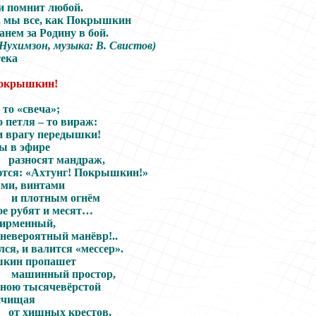
 и помнит любой.
, мы все, как Покрышкин
анем за Родину в бой.
 Нухимзон
, м
узыка
:
В. Свистов
)
ека
Покрышкин!
 то «свеча»;
о петля – то вираж:
ни врагу передышки!
ы в эфире
разносят мандраж,
тся: «Ахтунг! Покрышкин!»
ми, винтами
и плотным огнём
ое рубят и месят…
фирменный,
невероятный манёвр!..
лся, и валится «мессер».
кин пропашет
машинный простор,
ною тысячевёрстой
счищая
от хищных крестов,