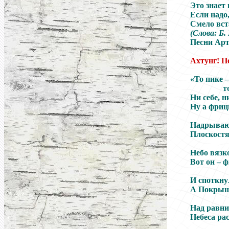
Это знает
Если надо
Смело вст
(
Слова
:
Б.
Песни Арт
Ахтунг! 
«То пике –
т
Ни себе, 
Ну а фриц
Надрываю
Плоскостя
Небо вязк
Вот он – 
И споткну
А Покрыш
Над равни
Небеса ра