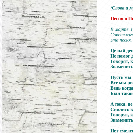
(Слова и 
Песня о 
В марте 1
Советског
эта
песня.
Целый ден
Не помог д
Говорят, 
Знаменит
Пусть мы 
Все мы рв
Ведь ког
Был такой
А пока, н
Снились в
Говорят, 
Знаменит
Нет смеле