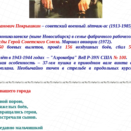
ванович Покрышкин
–
советский военный лётчик
-ас (
1913-1985
вониколаевске (ныне Новосибирск) в семье фабричного рабочего
жды
Герой Советского Союза
.
Маршал авиации (1972).
5
0
боевых вылетов, провёл
156
воздушных
боёв, сбил
лёт
в 1943-1944 годах
–
"Аэрокобра" Bell P-39N США
№ 100
.
ная особенность
–
37-мм пушка в приводном вале
винта 
оплана. Необычайно точен
в стрельбе в продольных кур
 нашего города
ной порою,
тяжелых боёв,
вращались герои,
встречали сынов.
недавно мальчишкой