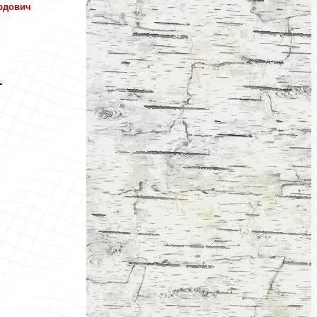
рдович