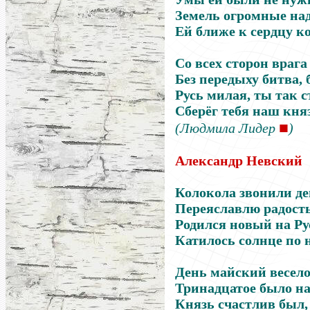
Земель огромные на
Ей ближе к сердцу к
Со всех сторон враг
Без передыху битва, 
Русь милая, ты так с
Сберёг тебя наш кня
■
(Людмила Лидер
)
Александр Невский
Колокола звонили де
Переяславлю радост
Родился новый на Ру
Катилось солнце по н
День майский весело
Тринадцатое было на
Князь счастлив был,