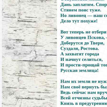
Дань заплатим. Спор
Стянем пояс туже.
Но ливонец — наш со
Дело тут похуже!
Вот теперь не отбери
У ливонцев Пскова,
Доберутся до Твери,
Суздаля, Ростова.
А захватят города
И начнут селиться,
И прости-прощай тог
Русская землица!
Нам их земли не ну
Нам своё вернуть бы
Ведь сейчас нам вру
Всей отчизны судьбы!
Князь в предутренн