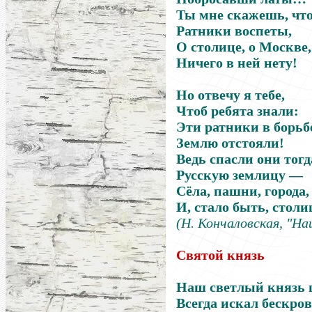
Ты мне скажешь, что
Ратники воспеты,
О столице, о Москве,
Ничего в ней нету!
Но отвечу я тебе,
Чтоб ребята знали:
Эти ратники в борьб
Землю отстояли!
Ведь спасли они тогд
Русскую землицу —
Сёла, пашни, города,
И, стало быть, столи
(
Н
.
Кончаловская
,
"Наш
Святой князь
Наш светлый князь 
Всегда искал бескро