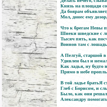
Делать нечего, сзыва
Князь на площади с
Да боярам объявляет
Мол, донес ему дозор
Что к брегам Невы 
Шнеки шведские с л
Тысяч пять, как пос
Воинов там с лошад
А Пелгуй, старшой в 
Удивлен был и нема
Как ладья, ну будто в
Прямо в небе пропл
В той ладье братьЯ 
Глеб с Борисом, и сл
Было, как они реша
Александру помогать