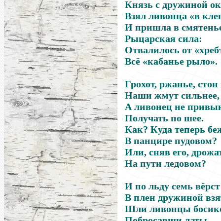
Князь с дружиной о
Взял ливонца «в кле
И пришла в смятенье
Рыцарская сила:
Отвалилось от «хреб
Всё «кабанье рыло».
Грохот, ржанье, стон
Наши жмут сильнее,
А ливонец не привы
Получать по шее.
Как? Куда теперь бе
В панцире пудовом?
Или, сняв его, дрожа
На пути ледовом?
И по льду семь вёрс
В плен дружиной взя
Шли ливонцы босик
Побросавши латы…