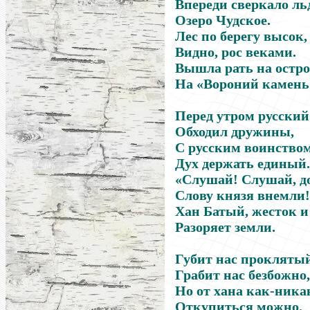
Впереди сверкало ль
Озеро Чудское.
Лес по берегу высок,
Видно, рос веками.
Вышла рать на остр
На «Вороний камень
Перед утром русский
Обходил дружины,
С русским воинство
Дух держать единый.
«Слушай! Слушай, д
Слову князя внемли!
Хан Батый, жесток и
Разоряет земли.
Губит нас проклятый
Грабит нас безбожно,
Но от хана как-ника
Откупиться можно.