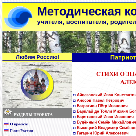
Методическая к
учителя, воспитателя, родите
Патриот
Любим Россию!
СТИХИ О З
АЛЕ
◘
Айвазовский Иван Константи
◘
Аносов Павел Петрович
◘
Багратион Пётр Иванович
◘
Барклай де Толли Михаил Бо
РАЗДЕЛЫ ПРОЕКТА
◘
Барятинский Иван Иванович
◘
Будённый Семён Михайлови
О проекте
◘
Высоцкий Владимир Семёно
Гимн России
◘
Гагарин Юрий Алексеевич