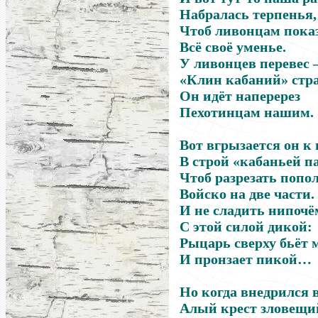
Набралась терпенья,
Чтоб ливонцам пока
Всё своё уменье.
У ливонцев перевес
«Клин кабаний» стр
Он идёт наперерез
Пехотинцам нашим.
Вот вгрызается он к
В строй «кабаньей п
Чтоб разрезать попо
Войско на две части.
И не сладить нипочё
С этой силой дикой:
Рыцарь сверху бьёт 
И пронзает пикой…
Но когда внедрился 
Алый крест зловещи