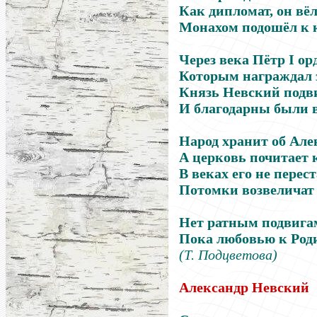
Как дипломат, он вёл
Монахом подошёл к к
Через века Пётр I ор
Которым награждал 
Князь Невский подви
И благодарны были в
Народ хранит об Але
А церковь почитает к
В веках его не перес
Потомки возвеличат 
Нет ратным подвигам
Пока любовью к Роди
(Т. Подцветова)
Александр Невский