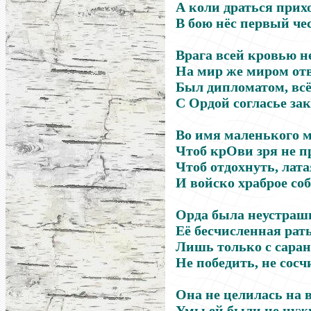
А коли драться прих
В бою нёс первый чес
Врага всей кровью н
На мир же миром отв
Был дипломатом, всё
С Ордой согласье за
Во имя маленького м
Чтоб крОви зря не п
Чтоб отдохнуть, лат
И войско храброе соб
Орда была неустраш
Её бесчисленная рать
Лишь только с саран
Не победить, не сосч
Она не целилась на в
Умы ей были не нуж