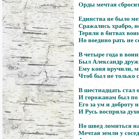
Орды мечтая сбросит
Единства не было ме
Сражались храбро, н
Теряли в битвах воин
Но воедино рать не с
В четыре года в вои
Был Александр друж
Ему коня вручили, м
Чтоб был не только с
В шестнадцать стал 
И горожанам был по
Его за ум и доброту 
И Русь воспряла духо
Но швед ломиться на
Мечтая земли у сосед