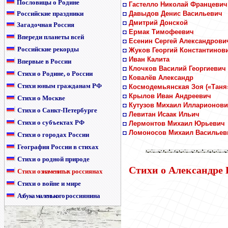
Пословицы о Родине
◘
Гастелло Николай Францевич
Российские праздники
◘
Давыдов Денис Васильевич
◘
Дмитрий Донской
Загадочная Россия
◘
Ермак Тимофеевич
Впереди планеты всей
◘
Есенин Сергей Александрови
Российские рекорды
◘
Жуков Георгий Константинов
◘
Иван Калита
Впервые в России
◘
Клочков Василий Георгиевич
Стихи о Родине, о России
◘
Ковалёв Александр
Стихи юным гражданам РФ
◘
Космодемьянская Зоя («Таня
◘
Крылов Иван Андреевич
Стихи о Москве
◘
Кутузов Михаил Илларионов
Стихи о Санкт-Петербурге
◘
Левитан Исаак Ильич
Стихи о субъектах РФ
◘
Лермонтов Михаил Юрьевич
◘
Ломоносов Михаил Васильев
Стихи о городах России
География России в стихах
Стихи о родной природе
Стихи о Александре
Стихи
о знаменитых
россиянах
Стихи о войне и мире
Азбука маленького
россиянина