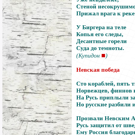
Стеной несокрушим
Прижал врага к реке
У Биргера на теле
Копья его следы,
Десантные горели
Суда до темноты.
■
(Купидон
)
Невская победа
Сто кораблей, пять 
Норвежцев, финнов 
На Русь приплыли за
Но русские разбили и
Прозвали Невским А
Русь защитил от шве
Ему Россия благодар