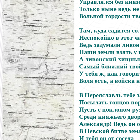
Управлялся без княз
Только ныне ведь не
Вольной гордости тв
Там, куда садится со
Неспокойно в этот ч
Ведь задумали ливо
Наши земли взять у 
А ливонский хищны
Самый ближний твой
У тебя ж, как говори
Воля есть, а войска н
В Переяславль тебе 
Посылать гонцов пор
Пусть с поклоном ру
Среди княжьего двор
Александр! Ведь он 
В Невской битве зем
И тебя он от соседа