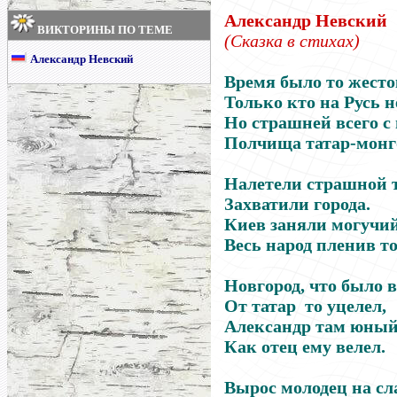
Александр Невский
ВИКТОРИНЫ ПО ТЕМЕ
(Сказка в стихах)
Александр Невский
Время было то жесто
Только кто на Русь н
Но страшней всего с 
Полчища татар-монг
Налетели страшной т
Захватили города.
Киев заняли могучий
Весь народ пленив то
Новгород, что было 
От татар то уцелел,
Александр там юный
Как отец ему велел.
Вырос молодец на сла