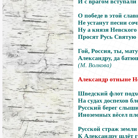
И с врагом вступали
О победе в этой слав
Не устанут песни со
Ну а князя Невского
Просят Русь Святую 
Гой, Россия, ты, мат
Александру, да бат
(М. Волкова)
Александр отныне Н
Шведский флот подхо
На судах доспехов бл
Русский берег слыши
Иноземных вёсел пле
Русской страж земли
К Александру шлёт г