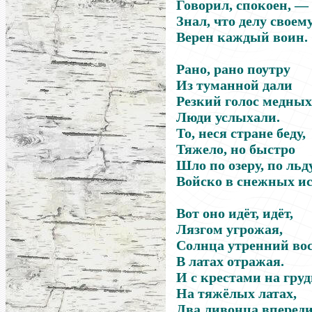
Говорил, спокоен, —
Знал, что делу своем
Верен каждый воин.
Рано, рано поутру
Из туманной дали
Резкий голос медных
Люди услыхали.
То, неся стране беду,
Тяжело, но быстро
Шло по озеру, по льд
Войско в снежных ис
Вот оно идёт, идёт,
Лязгом угрожая,
Солнца утренний вос
В латах отражая.
И с крестами на груд
На тяжёлых латах,
Два ливонца вперед