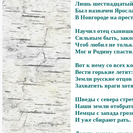
Лишь шестнадцатый
Был назначен Яросл
В Новгороде на прест
Научил отец сыниш
Сильным быть, зако
Чтоб любил не толь
Мог и Родину спасти
Вот к нему со всех к
Вести горькие летят:
Земли русские отцов
Захватить враги хотя
Шведы с севера стре
Наши земли отобрать
Немцы с запада гроз
И уже сбирают рать.