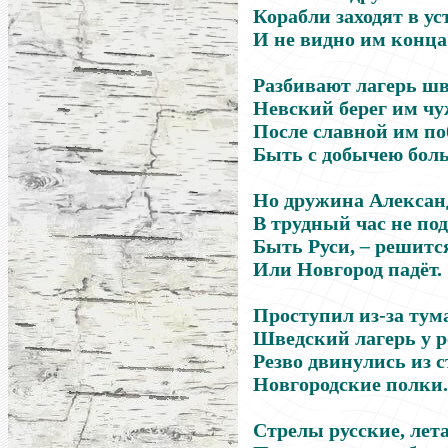
Корабли заходят в ус
И не видно им конца
Разбивают лагерь ш
Невский берег им чу
После славной им п
Быть с добычею бол
Но дружина Алексан
В трудный час не под
Быть Руси,
–
решится
Или Новгород падёт.
Проступил из-за тум
Шведский лагерь у р
Резво двинулись из с
Новгородские полки.
Стрелы русские, лета