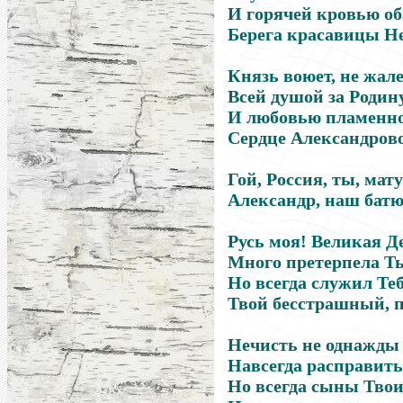
И горячей кровью о
Берега красавицы Н
Князь воюет, не жал
Всей душой за Родину
И любовью пламенно
Сердце Александрово
Гой, Россия, ты, мат
Александр, наш батю
Русь моя! Великая Д
Много претерпела Ты
Но всегда служил Те
Твой бесстрашный, 
Нечисть не однажды
Навсегда расправить
Но всегда сыны Тво