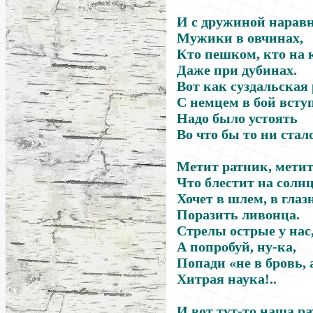
И с дружиной наравн
Мужики в овчинах,
Кто пешком, кто на 
Даже при дубинах.
Вот как суздальская 
С немцем в бой всту
Надо было устоять
Во что бы то ни стал
Метит ратник, метит
Что блестит на солн
Хочет в шлем, в гла
Поразить ливонца.
Стрелы острые у нас
А попробуй, ну-ка,
Попади «не в бровь, 
Хитрая наука!..
И вот тут-то наша ра