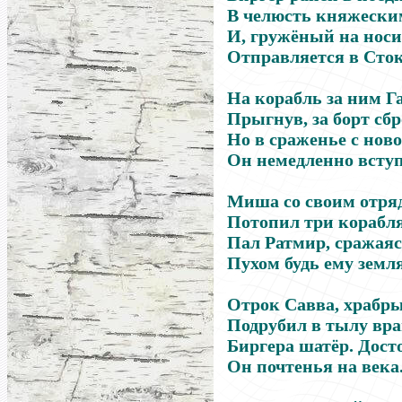
В челюсть княжески
И, гружёный на носи
Отправляется в Сто
На корабль за ним Г
Прыгнув, за борт сб
Но в сраженье с нов
Он немедленно всту
Миша со своим отря
Потопил три корабля
Пал Ратмир, сражаяс
Пухом будь ему земля
Отрок Савва, храбры
Подрубил в тылу вра
Биргера шатёр. Дост
Он почтенья на века