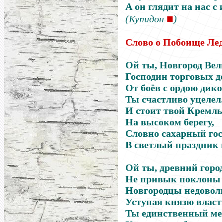
А он глядит на нас с 
■
(Купидон
)
Слово о Побоище Ле
Ой ты, Новгород Вел
Господин торговых д
От боёв с ордою дик
Ты счастливо уцелел
И стоит твой Кремл
На высоком берегу,
Словно сахарный го
В светлый праздник н
Ой ты, древний горо
Не привык поклоны
Новгородцы недовол
Уступая князю власт
Ты единственный ме