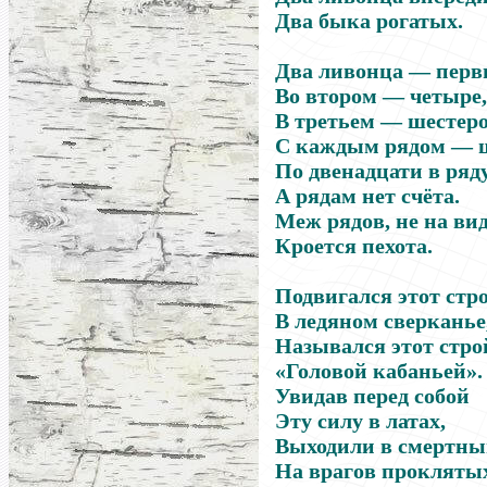
Два быка рогатых.
Два ливонца — перв
Во втором — четыре,
В третьем — шестеро
С каждым рядом — 
По двенадцати в ряду
А рядам нет счёта.
Меж рядов, не на вид
Кроется пехота.
Подвигался этот стр
В ледяном сверканье
Назывался этот стро
«Головой кабаньей».
Увидав перед собой
Эту силу в латах,
Выходили в смертны
На врагов прокляты