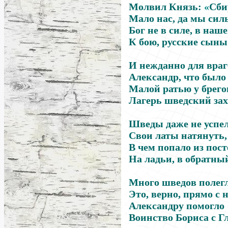
Молвил Князь:
«
Сби
Мало нас, да мы сил
Бог не в силе, в наш
К бою, русские сыны
И нежданно для враг
Александр, что было 
Малой ратью у брего
Лагерь шведский зах
Шведы даже не успе
Свои латы натянуть,
В чем попало из пос
На ладьи, в обратны
Много шведов полегл
Это, верно, прямо с 
Александру помогло
Воинство Бориса с Г