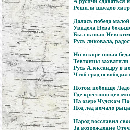
А русичи сдаваться н
Решили шведов хитр
Далась победа малой
Увидела Нева больш
Был назван Невским
Русь ликовала, радос
Но вскоре новая беда
Тевтонцы захватили 
Русь Александру в н
Чтоб град освободил 
Потом побоище Ледов
Где крестоносцев мно
На озере Чудском По
Под лёд немало рыца
Народ восславил свое
За возрождение Отеч