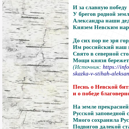
И за славную победу
У брегов родной зем
Александра наши де
Князем Невским нар
До сих пор не зря го
Им российский наш 
Свято в северной ст
Мощи князя бережет
(Источник:
https://inf
skazka-v-stihah-aleksa
Песнь о Невской бит
и о победе благовер
На земле прекрасней
Русской заповедной 
Много сохранила Ру
Подвигов далекой с