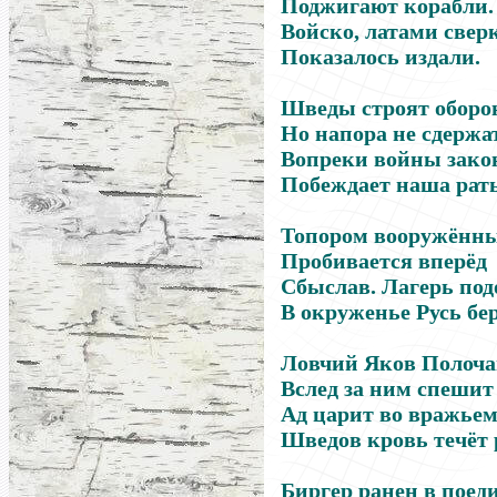
Поджигают корабли.
Войско, латами свер
Показалось издали.
Шведы строят оборон
Но напора не сдержа
Вопреки войны зако
Побеждает наша рат
Топором вооружённ
Пробивается вперёд
Сбыслав. Лагерь п
В окруженье Русь бер
Ловчий Яков Полоч
Вслед за ним спешит
Ад царит во вражьем
Шведов кровь течёт 
Биргер ранен в поед