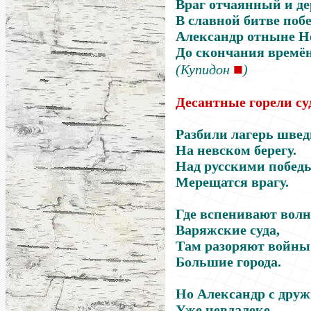
Враг отчаянный и д
В славной битве поб
Александр отныне Н
До скончания времён
■
(Купидон
)
Десантные горели су
Разбили лагерь шве
На невском берегу.
Над русскими побед
Мерещатся врагу.
Где вспенивают вол
Варяжские суда,
Там разоряют войны
Большие города.
Но Александр с дру
Уже невдалеке,