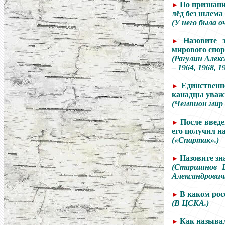
По признани
►
лёд без шлема
(У него была о
Назовите 
►
мирового спо
(Рагулин Алек
– 1964, 1968, 19
Единственн
►
канадцы уважи
(Чемпион мир 
После введе
►
его получил н
(«Спартак».)
Назовите зн
►
(Старшинов В
Александрович
В каком рос
►
(В ЦСКА.)
Как называл
►