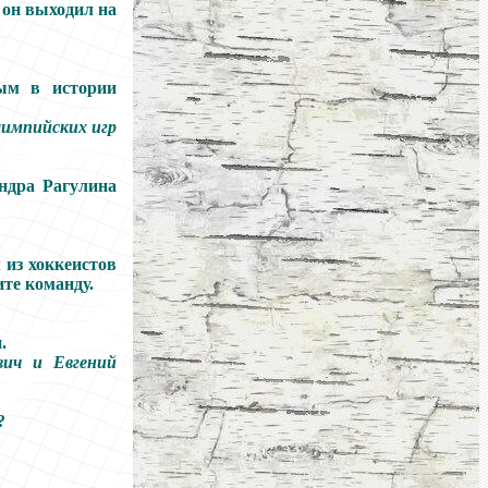
 он выходил на
ным в истории
лимпийских игр
андра Рагулина
 из хоккеистов
те команду.
.
вич и Евгений
?