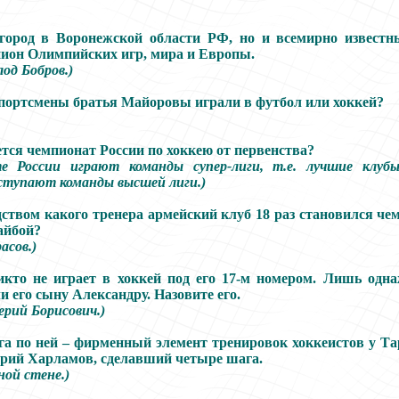
город в Воронежской области РФ, но и всемирно известн
пион Олимпийских игр, мира и Европы.
лод Бобров.)
портсмены братья Майоровы играли в футбол или хоккей?
тся чемпионат России по хоккею от первенства?
е России играют команды супер-лиги, т.е. лучшие клуб
ступают команды высшей лиги.)
дством какого тренера армейский клуб 18 раз становился 
айбой?
асов.)
то не играет в хоккей под его 17-м номером. Лишь одн
и его сыну Александру. Назовите его.
ерий Борисович.)
а по ней – фирменный элемент тренировок хоккеистов у Та
ерий Харламов, сделавший четыре шага.
ной стене.)