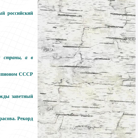
ый российский
ы страны, а в
чемпионом СССР
ажды заветный
расова. Рекорд