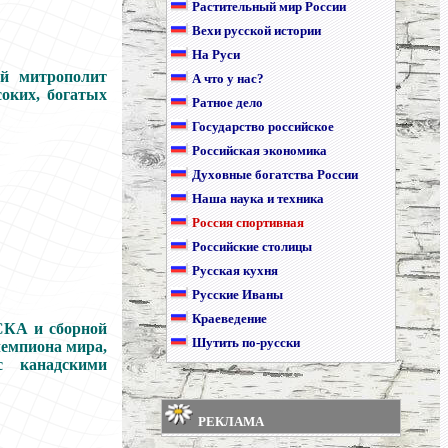
Растительный мир России
Вехи русской истории
На Руси
й митрополит
А что у нас?
соких, богатых
Ратное дело
Государство российское
Российская экономика
Духовные богатства России
Наша наука и техника
Россия спортивная
Российские столицы
Русская кухня
Русские Иваны
Краеведение
СКА и сборной
Шутить по-русски
чемпиона мира,
с канадскими
РЕКЛАМА