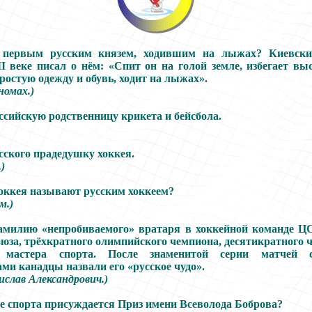
ервым русским князем, ходившим на лыжах? Киевски
 веке писал о нём: «Спит он на голой земле, избегает вы
простую одежду и обувь, ходит на лыжах».
номах.)
ссийскую родственницу крикета и бейсбола.
сского прадедушку хоккея.
)
оккея называют русским хоккеем?
м.)
амилию «непробиваемого» вратаря в хоккейной команде Ц
юза, трёхкратного олимпийского чемпиона, десятикратного 
о мастера спорта. После знаменитой серии матчей 
ми канадцы назвали его «русское чудо».
ислав Александрович.)
е спорта присуждается Приз имени Всеволода Боброва?