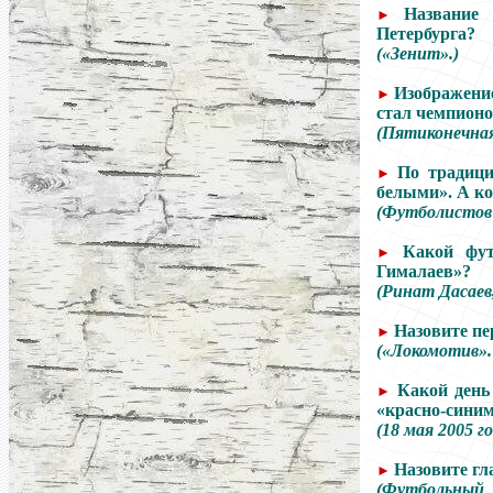
Название
►
Петербурга?
(«Зенит».)
Изображение
►
стал чемпионо
(Пятиконечная 
По традици
►
белыми». А к
(Футболистов 
Какой фут
►
Гималаев»?
(Ринат Дасаев
Назовите пе
►
(«Локомотив».
Какой день
►
«красно-синим
(18 мая 2005 
Назовите гл
►
(Футбольный 