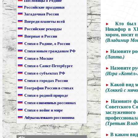
Пословицы о Родине
Российские праздники
Загадочная Россия
Впереди планеты всей
Кто был п
►
Российские рекорды
Никифор в XII
хором, носит 
Впервые в России
(Владимир Мо
Стихи о Родине, о России
Стихи юным гражданам РФ
Назовите ро
►
(Лапта.)
Стихи о Москве
Стихи о Санкт-Петербурге
Назовите ру
►
Стихи о субъектах РФ
(Игра «Котёл».
Стихи о городах России
Какой вид х
►
География России в стихах
(Хоккей с мячо
Стихи о родной природе
Назовите ф
►
Стихи
о знаменитых
россиянах
Советского Со
Стихи о войне и мире
заслуженног
Азбука маленького
россиянина
профессионала
(Третьяк Влад
В каком вид
►