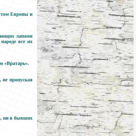
истом Европы и
вающих лапами
народе все их
ю «Вратарь».
 не пропуская
и, ни в бывших