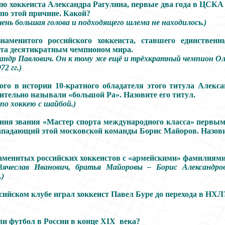
ю хоккеиста Александра Рагулина, первые два года в ЦСКА
 по этой причине. Какой?
чень большая голова и подходящего шлема не находилось.)
знаменитого российского хоккеиста, ставшего единствен
рта десятикратным чемпионом мира.
сандр Павлович. Он к тому же ещё и трёхкратный чемпион О
72 гг.)
ого в истории 10-кратного обладателя этого титула Алекс
тельно называли «большой Ра». Назовите его титул.
по хоккею с шайбой.)
ния звания «Мастер спорта международного класса» первым
ападающий этой московской команды Борис Майоров. Назови
аменитых российских хоккеистов с «армейскими» фамилиями
ячеслав Иванович, братья Майоровы – Борис Александро
.)
сийском клубе играл хоккеист Павел Буре до перехода в НХЛ
и футбол в России в конце XIX века?