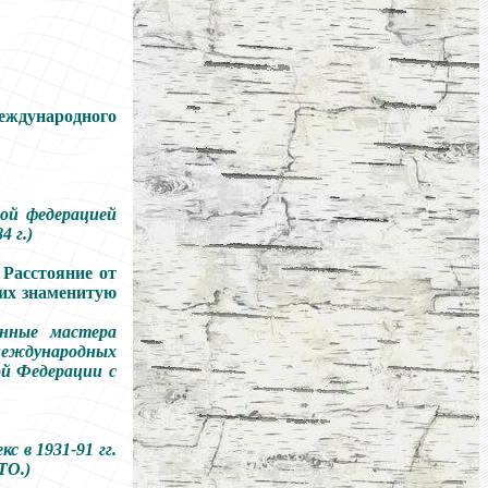
еждународного
ной федерацией
 г.)
 Расстояние от
 их знаменитую
енные мастера
международных
ой Федерации с
с в 1931-91 гг.
ТО.)