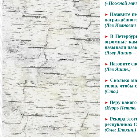
(«Ножной мяч»,
Назовите п
►
награждённого
(Лев Иванович
В Петербур
►
огромные кам
называли пам
(Льву Яшину –
Назовите сп
►
(Лев Яшин.)
Сколько ма
►
голов, чтобы 
(Сто.)
Перу какого
►
(Игорь Нетте.
Рекорд этог
►
республиках С
(Олег Блохин.)