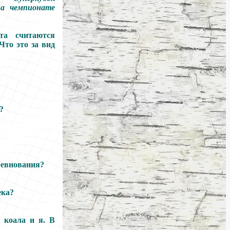
на чемпионате
та считаются
Что это за вид
?
оревнования?
ека?
, коала и я. В