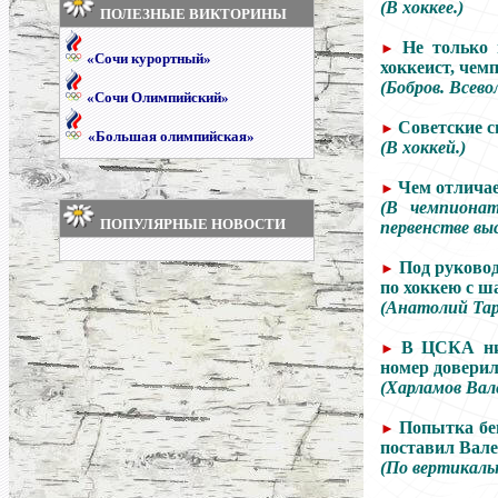
(В хоккее.)
ПОЛЕЗНЫЕ ВИКТОРИНЫ
Не только 
►
«Сочи курортный»
хоккеист, чем
(Бобров. Всево
«Сочи Олимпийский»
Советские с
►
«Большая олимпийская»
(В хоккей.)
Чем отличае
►
(В чемпионат
ПОПУЛЯРНЫЕ НОВОСТИ
первенстве вы
Под руково
►
по хоккею с ш
(Анатолий Тар
В ЦСКА ник
►
номер доверил
(Харламов Вал
Попытка бег
►
поставил Вал
(По вертикаль