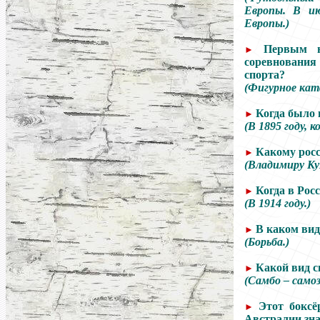
Европы. В ию
Европы.)
Первым н
►
соревнования 
спорта?
(Фигурное кат
Когда было 
►
(В 1895 году, 
Какому росс
►
(Владимиру Ку
Когда в Рос
►
(В 1914 году.)
В каком вид
►
(Борьба.)
Какой вид с
►
(Самбо – само
Этот боксё
►
Австралии знаю