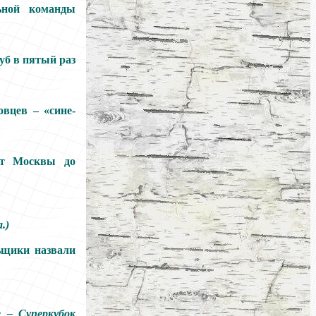
ьной команды
уб в пятый раз
овцев – «сине-
от Москвы до
.)
ьщики назвали
 – Суперкубок