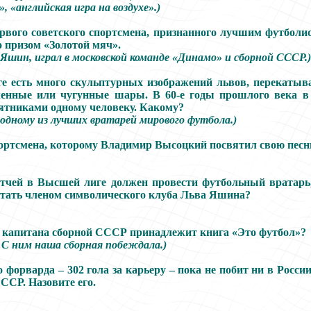
 «английская игра на воздухе».)
ервого советского спортсмена, признанного лучшим футбол
 призом «Золотой мяч».
 Яшин, играл в московской команде «Динамо» и сборной СССР.)
ге есть много скульптурных изображений львов, перекаты
енные или чугунные шары. В 60-е годы прошлого века в 
ятниками одному человеку. Какому?
 одному из лучших вратарей мирового футбола.)
ортсмена, которому Владимир Высоцкий посвятил свою песн
тчей в Высшей лиге должен провести футбольный вратарь,
стать членом символического клуба Льва Яшина?
 капитана сборной СССР принадлежит книга «Это футбол»?
 С ним наша сборная побеждала.)
о форварда – 302 гола за карьеру – пока не побит ни в Росси
ССР. Назовите его.