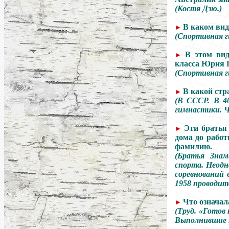
(Костя Дзю.)
В каком вид
►
(Спортивная г
В этом вид
►
класса Юрия П
(Спортивная г
В какой стр
►
(В СССР. В 4
гимнастики. Ч
Эти братья
►
дома до работ
фамилию.
(Братья Знам
спорта. Неод
соревнований 
1958 проводит
Что означал
►
(Труд. «Готов
Выполнившие н