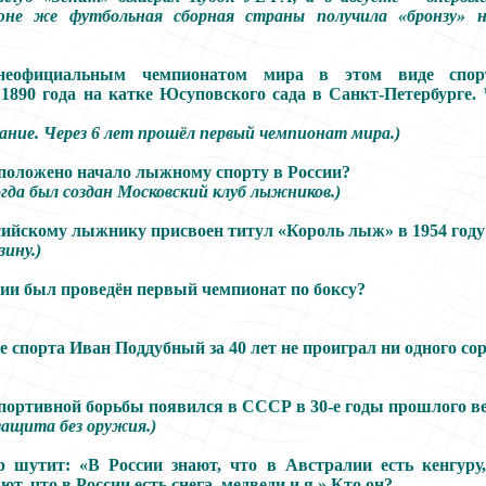
не же футбольная сборная страны получила «бронзу» 
еофициальным чемпионатом мира в этом виде спор
1890 года на катке Юсуповского сада в Санкт-Петербурге. 
ание. Через 6 лет прошёл первый чемпионат мира.)
положено начало лыжному спорту в России?
когда был создан Московский клуб лыжников.)
ийскому лыжнику присвоен титул «Король лыж» в 1954 году
зину.)
сии был проведён первый чемпионат по боксу?
е спорта Иван Поддубный за 40 лет не проиграл ни одного с
портивной борьбы появился в СССР в 30-е годы прошлого в
защита без оружия.)
р шутит: «В России знают, что в Австралии есть кенгуру
т, что в России есть снега, медведи и я.» Кто он?