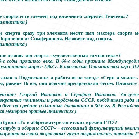
е спорта есть элемент под названием «перелёт Ткачёва»?
имнастика.)
е спорта сразу три элемента носят имя мастера спорта м
орпленко из Симферополя. Назовите вид спорта.
имнастика.)
ане возник вид спорта «художественная гимнастика»?
0-е годы прошлого века. В 60-е годы признана Международ
емпионаты мира с 1963 г. В программе Олимпийских игр с 1984
 жили в Подмосковье и работали на заводе «Серп и молот».
ы, равное 16 км, они обычно преодолевали бегом. Назовите
енские: Георгий Иванович и Серафим Иванович. Заслуж
нократные чемпионы и рекордсмены СССР, победители ряда 
в беге на средние и длинные дистанции в 30-е гг. В Российск
ся мемориал братьев Знаменских.)
а буква «Т» в аббревиатуре советских времён ГТО ?
 к труду и обороне СССР» – всесоюзный физкультурный комплек
ормативы своих возрастных групп награждались значками Г