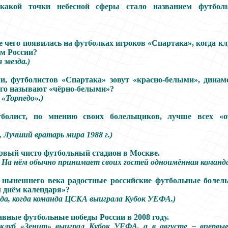
 какой точки небесной сферы стало названием футбол
 чего появилась на футболках игроков «Спартака», когда кл
м России?
звезда.)
и, футболистов «Спартака» зовут «красно-белыми», динам
ого называют «чёрно-белыми»?
«Торпедо».)
болист, по мнению своих болельщиков, лучше всех «
, Лучший вратарь мира 1988 г.)
рвый чисто футбольный стадион в Москве.
 На нём обычно принимает своих гостей одноимённая команда
 нынешнего века радостные российские футбольные болел
 днём календаря»?
года, когда команда ЦСКА выиграла Кубок УЕФА.)
авные футбольные победы России в 2008 году.
клуб «Зенит» выиграл Кубок УЕФА, а в августе – впервые