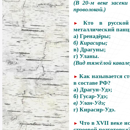
(В 20-м веке засек
проволокой.)
Кто в русско
►
металлический панц
а) Гренадёры;
б) Кирасиры;
в) Драгуны;
г) Уланы.
(Вид тяжёлой кавалери
Как называется с
►
в составе РФ?
а) Драгун-Удэ;
б) Гусар-Удэ;
в) Улан-Удэ;
г) Кирасир-Удэ.
Что в XVII веке и
►
строевой подготовке