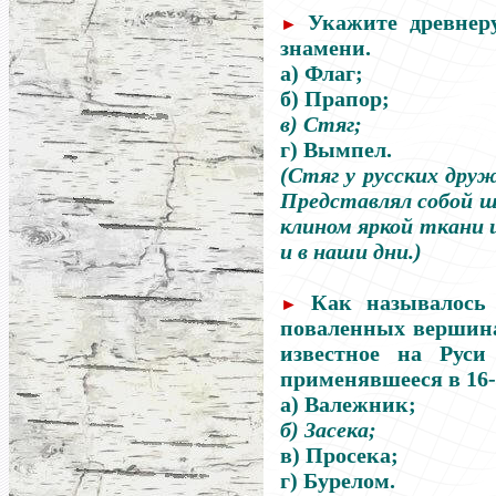
Укажите древнеру
►
знамени.
а) Флаг;
б) Прапор;
в) Стяг;
г) Вымпел.
(Стяг у русских друж
Представлял собой ше
клином яркой ткани и
и в наши дни.)
Как называлось 
►
поваленных вершина
известное на Руси
применявшееся в 16-
а) Валежник;
б) Засека;
в) Просека;
г) Бурелом.