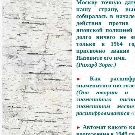
Москву точную дат
нашу страну, вы
собиралась в начал
действия против 
японской полицией 
долго ничего не з
только в 1964 го
присвоено звание 
Назовите его имя.
(Рихард Зорге.)
Как расшифро
►
знаменитого пистоле
(Она говорит и 
знаменитого пи
знаменитом месте
расшифровывается «Т
Автомат какого к
►
вооружение в 1949 г