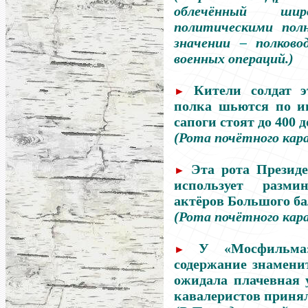
облечённый ши
политическими пол
значении
–
полковод
военных операций.)
Кители солдат э
►
полка шьются по и
сапоги стоят до 400 д
(Рота почётного кара
Эта рота Президе
►
использует разми
актёров Большого ба
(Рота почётного кара
У «Мосфильма
►
содержание знамени
ожидала плачевная 
кавалеристов принял