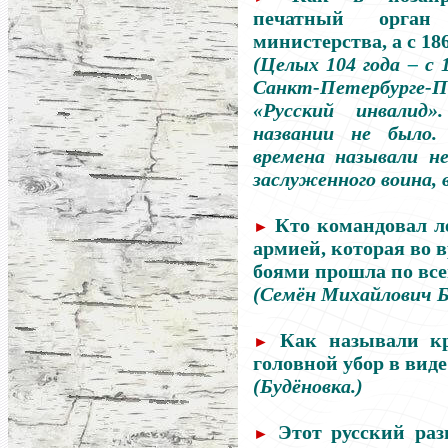
печатный орган 
министерства, а с 18
(Целых 104 года
–
с 1
Санкт-Петербурге-П
«Русский инвалид»
названии не было.
времена называли не
заслуженного воина, 
Кто командовал л
►
армией, которая во 
боями прошла по все
(Семён Михайлович Б
Как называли к
►
головной убор в виде
(Будёновка.)
Этот русский ра
►