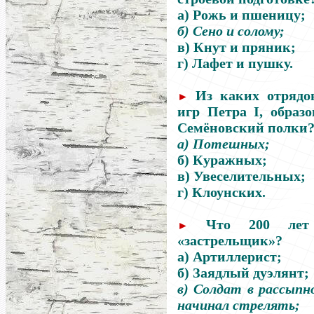
а) Рожь и пшеницу;
б) Сено и солому;
в) Кнут и пряник;
г) Лафет и пушку.
Из каких отрядо
►
игр Петра I, образ
Семёновский полки
а) Потешных;
б) Куражных;
в) Увеселительных;
г) Клоунских.
Что 200 лет 
►
«застрельщик»?
а) Артиллерист;
б) Заядлый дуэлянт;
в) Солдат в рассып
начинал стрелять;