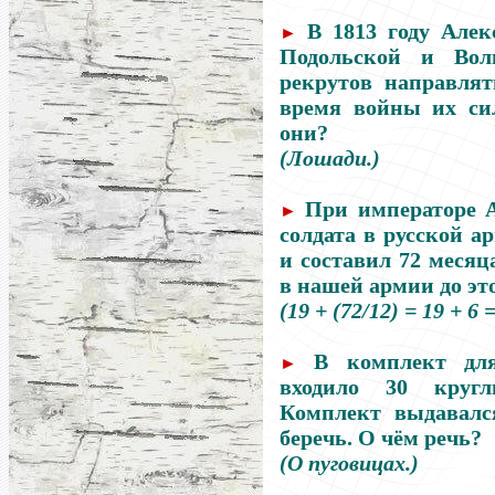
В 1813 году Алек
►
Подольской и Вол
рекрутов направля
время войны их си
они?
(Лошади.)
При императоре А
►
солдата в русской а
и составил 72 месяц
в нашей армии до эт
(19 + (72/12) = 19 + 6 
В комплект для
►
входило 30 круг
Комплект выдавалс
беречь. О чём речь?
(О пуговицах.)