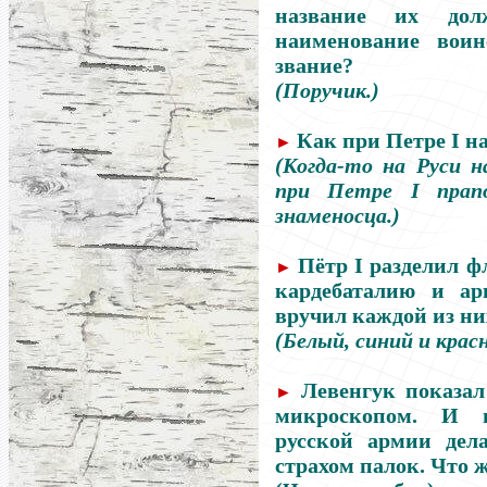
название их дол
наименование воин
звание?
(Поручик.)
Как при Петре I н
►
(Когда-то на Руси н
при Петре I прап
знаменосца.)
Пётр I разделил ф
►
кардебаталию и ар
вручил каждой из ни
(Белый, синий и кра
Левенгук показал
►
микроскопом. И ц
русской армии дел
страхом палок. Что 