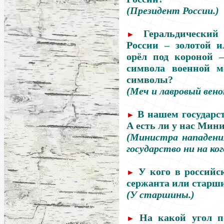
(Президент России.)
Геральдически
►
России
–
золотой и
орёл под короной
–
символа военной м
символы?
(Меч и лавровый вено
В нашем государс
►
А есть ли у нас Мин
(Министра нападени
государство ни на ко
У кого в российс
►
сержанта или старш
(У старшины.)
На какой угол п
►