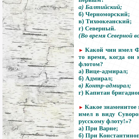
а) Балтийский;
б) Черноморский;
в) Тихоокеанский;
г) Северный.
(Во время Северной во
Какой чин имел Ф
►
то время, когда он
флотом?
а) Вице-адмирал;
б) Адмирал;
в) Контр-адмирал;
г) Капитан бригадног
Какое знаменитое
►
имел в виду Суворо
русскому флоту!»?
а) При Варне;
б) При Константиноп