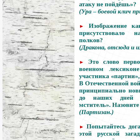
атаку не пойдёшь»?
(Ура
–
боевой клич пр
Изображение как
►
присутствовало н
полков?
(Дракона, отсюда и и
Это слово перво
►
военном лексикон
участника «партии», 
В Отечественной вой
принципиально нов
до наших дней 
мститель». Назовите 
(Партизан.)
Попытайтесь дога
►
этой русской зага