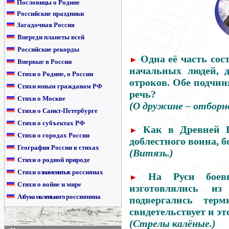
Пословицы о Родине
Российские праздники
Загадочная Россия
Впереди планеты всей
Российские рекорды
Одна её часть со
►
Впервые в России
начальных людей, 
Стихи о Родине, о России
отроков. Обе подчин
Стихи юным гражданам РФ
речь?
Стихи о Москве
(О дружине
–
отборно
Стихи о Санкт-Петербурге
Стихи о субъектах РФ
Как в Древней Р
►
Стихи о городах России
доблестного воина, 
География России в стихах
(Витязь.)
Стихи о родной природе
Стихи
о знаменитых
россиянах
На Руси боев
►
Стихи о войне и мире
изготовлялись и
Азбука маленького
россиянина
подвергались терм
свидетельствует и эт
(Стрелы калёные.)