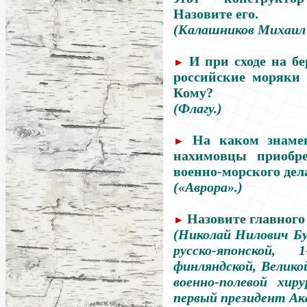
Назовите его.
(Калашников
Михаил
И при сходе на бе
►
российские моряки 
Кому?
(Флагу.)
На каком знамен
►
нахимовцы приобр
военно-морского дел
(«Аврора».)
Назовите главного
►
(Николай Нилович Бу
русско-японской, 
финляндской, Велико
военно-полевой хиру
первый президент Ак