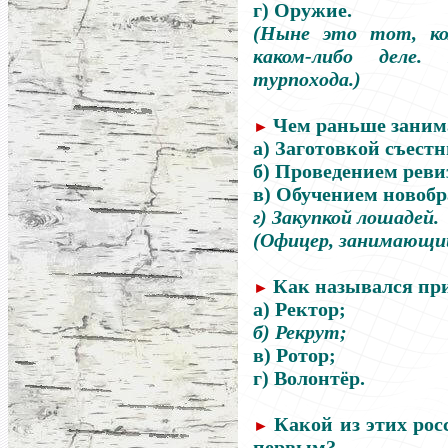
г) Оружие.
(Ныне это тот, ко
каком-либо деле. 
турпохода.)
Чем раньше заним
►
а) Заготовкой съестн
б) Проведением реви
в) Обучением новобр
г) Закупкой лошадей.
(Офицер, занимающий
Как назывался пр
►
а) Ректор;
б) Рекрут;
в) Ротор;
г) Волонтёр.
Какой из этих рос
►
первым?