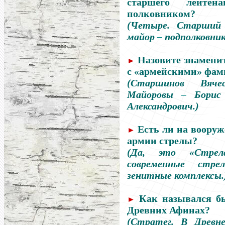
старшего лейте
полковником?
(Четыре. Старши
майор
–
подполковни
Назовите знамени
►
с «армейскими» фам
(Старшинов Вяче
Майоровы
–
Борис 
Александрович.)
Есть ли на воору
►
армии стрелы?
(Да, это «Стрела
современные стре
зенитные комплексы.
Как назывался б
►
Древних Афинах?
(Стратег. В Древн