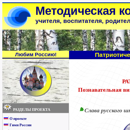
Методическая к
учителя, воспитателя, родите
Патриотиче
Любим Россию!
РА
Познавательная ви
Слава русского ш
РАЗДЕЛЫ ПРОЕКТА
О проекте
Гимн России