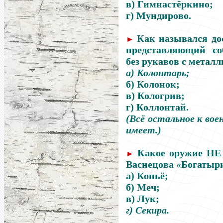
в) Гимнастёркино;
г) Мундирово.
Как назывался дос
►
представляющий со
без рукавов с метал
а) Колонтарь;
б) Колонок;
в) Кологрив;
г) Коллонтай.
(Всё остальное к вое
имеет.)
Какое оружие НЕ 
►
Васнецова «Богатыр
а) Копьё;
б) Меч;
в) Лук;
г) Секира.