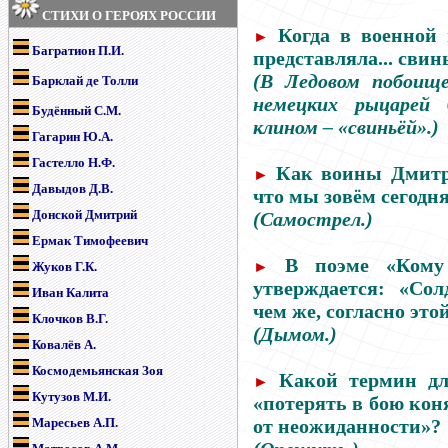
СТИХИ О ГЕРОЯХ РОССИИ
Когда в военной 
►
Багратион П.И.
представляла... свин
(В Ледовом побоище,
Барклай де Толли
немецких рыцарей 
Будённый С.М.
клином
–
«свиньёй».)
Гагарин Ю.А.
Гастелло Н.Ф.
Как воины Дмитр
►
Давыдов Д.В.
что мы зовём сегодн
Донской Дмитрий
(Самострел.)
Ермак Тимофеевич
В поэме «Кому
►
Жуков Г.К
.
утверждается: «Со
Иван Калита
чем же, согласно это
Клочков В.Г.
(Дымом.)
Ковалёв А.
Космодемьянская Зоя
Какой термин дл
►
Кутузов М.И.
«потерять в бою коня
Маресьев А.П.
от неожиданности»?