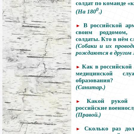
солдат по команде «
0
(На 180
.)
В российской арм
►
своим роддомом, 
солдаты. Кто в нём 
(Собаки и их провод
рождаются в другом 
Как в российской
►
медицинской слу
образования?
(Санитар.)
Какой рукой 
►
российские военнос
(Правой.)
Сколько раз до
►