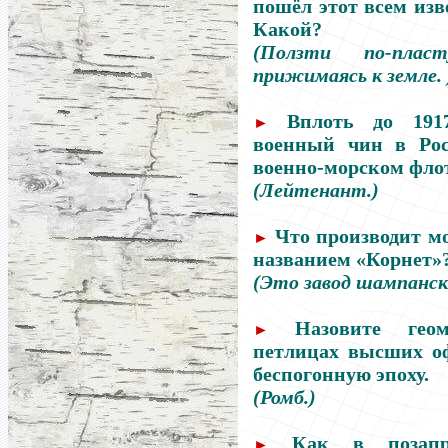
пошёл этот всем из
Какой?
(Ползти по-пла
прижимаясь к земле. 
Вплоть до 191
►
военный чин в Рос
военно-морском фло
(Лейтенант.)
Что производит м
►
названием «Корнет»
(Это завод шампанск
Назовите гео
►
петлицах высших о
беспогонную эпоху.
(Ромб.)
Как в позапр
►