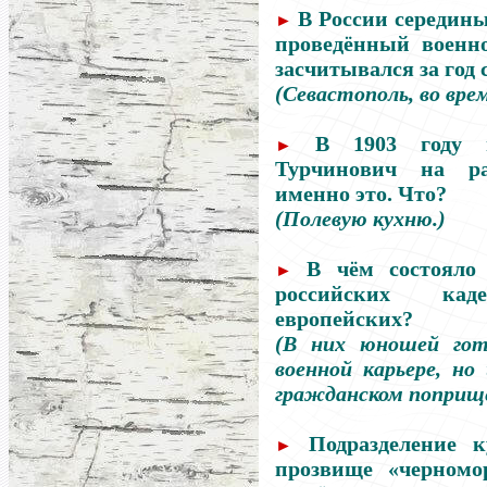
В России середины
►
проведённый военн
засчитывался за год 
(Севастополь, во врем
В 1903 году 
►
Турчинович на ра
именно это. Что?
(Полевую кухню.)
В чём состояло
►
российских ка
европейских?
(В них юношей гот
военной карьере, но
гражданском поприще
Подразделение к
►
прозвище «черномо