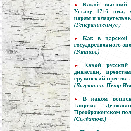
Какой высший в
►
Уставу 1716 года,
царям и владетельн
(Генералиссимус.)
Как в царской 
►
государственного оп
(Ратник.)
Какой русский
►
династии, предста
грузинский престол с
(Багратион Пётр Ива
В каком воинск
►
Гавриил Держав
Преображенском пол
(Солдатом.)