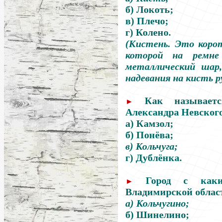
б) Локоть;
в) Плечо;
г) Колено.
(Кистень. Это корот
которой на ремне
металлический шар,
надевания на кисть р
Как называетс
►
Александра Невског
а) Камзол;
б) Понёва;
в) Кольчуга;
г) Дублёнка.
Город с как
►
Владимирской облас
а) Кольчугино;
б) Шинелино;