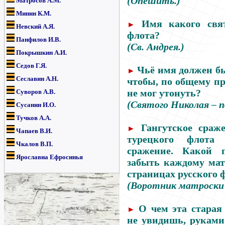
(Опешить.)
Матросов А.М.
Минин К.М.
Имя какого свят
►
Невский А.Я.
флота?
Панфилов И.В.
(Св. Андрея.)
Покрышкин А.И.
Седов Г.Я.
Чьё имя должен бы
►
Сеславин А.Н.
чтобы, по общему п
не мог утонуть?
Суворов А.В.
(Святого Николая
–
п
Сусанин И.О.
Тучков А.А.
Гангутское сраж
►
Чапаев В.И.
турецкого флота
Чкалов В.П.
сражение. Какой 
Ярославна Ефросинья
забыть каждому мат
страницах русского 
(Воротник матроски 
О чем эта старая 
►
не увидишь, руками 