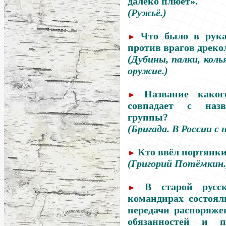
далеко плюёт».
(Ружьё.)
Что было в рука
►
против врагов дреко
(Дубины, палки, коль
оружие.)
Название каког
►
совпадает с назв
группы?
(Бригада. В России с н
Кто ввёл портянки
►
(Григорий Потёмкин.
В старой рус
►
командирах состоя
передачи распоряж
обязанностей и п