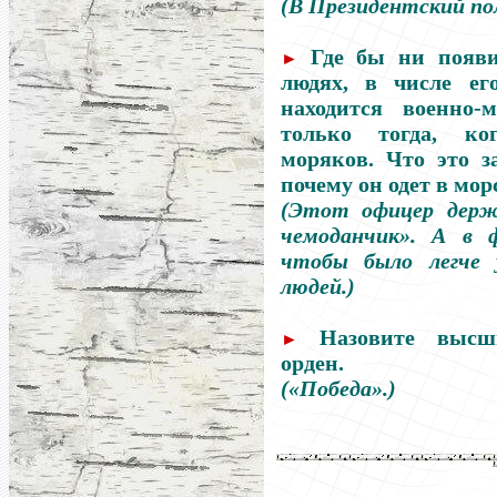
(В Президентский пол
Где бы ни появи
►
людях, в числе ег
находится военно-
только тогда, ко
моряков. Что это 
почему он одет в мо
(Этот офицер держ
чемоданчик». А в 
чтобы было легче 
людей.)
Назовите высш
►
орден.
(«Победа».)