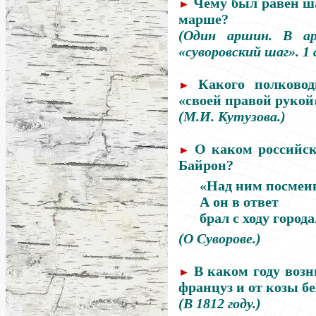
Чему был равен ш
►
марше?
(Один аршин. В ар
«суворовский шаг». 1 
Какого полковод
►
«своей правой рукой
(М.И. Кутузова.)
О каком российск
►
Байрон?
«Над ним посмеив
А он в ответ
брал с ходу города.
(О Суворове.)
В каком году воз
►
француз и от козы б
(В 1812 году.)