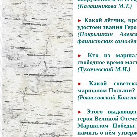
(Калашникова М.Т.)
Какой лётчик, кр
►
удостоен звания Гер
(Покрышкин Алекс
фашистских самолёт
Кто из маршал
►
свободное время мас
(Тухачевский М.Н.)
Какой советс
►
маршалом Польши?
(Рокоссовский Конс
Этого выдающего
►
героя Великой Отеч
Маршалом Победы. 
память о нём утвер