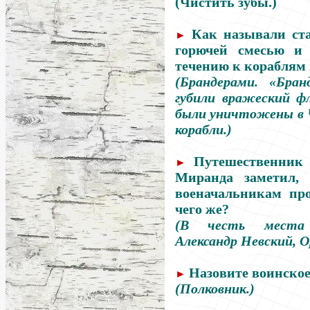
(Чистить зубы.)
Как называли ст
►
горючей смесью и
течению к кораблям
(Брандерами. «Бра
губили вражеский ф
были уничтожены в 
корабли.)
Путешественник 
►
Миранда заметил, 
военачальникам про
чего же?
(В честь места 
Александр Невский, О
Назовите воинское
►
(Полковник.)