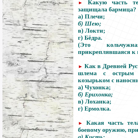
Какую часть те
►
защищала бармица?
а) Плечи;
б) Шею;
в) Локти;
г) Бёдра.
(Это кольчужн
прикреплявшаяся к 
Как в Древней Рус
►
шлема с острым 
козырьком с наносн
а) Чухонка;
б) Ерихонка;
в) Лоханка;
г) Ермолка.
Какая часть тел
►
боевому оружию, пр
а) Кисть;