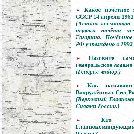
Какое почётное 
►
СССР 14 апреля 1961
(Лётчик-космонавт
первого полёта ч
Гагарина. Почётное
РФ учреждено в 1992 
Назовите са
►
генеральское звание
(Генерал-майор.)
Как называют
►
Вооружённых Сил Ро
(Верховный Главно
Силами России.)
Кто яв
►
Главнокомандую
России?