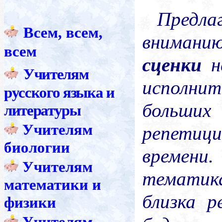
Предл
Всем, всем,
вниман
всем
сценки
н
Учителям
исполни
русского языка и
больш
литературы
Учителям
репетиц
биологии
времен
Учителям
тематика
математики и
близка р
физики
Учителям