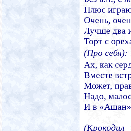
Плюс игра
Очень, очен
Лучше два и
Торт с орех
(Про себя):
Ах, как сер
Вместе вст
Может, прав
Надо, малос
И в «Ашан» 
(Крокодил