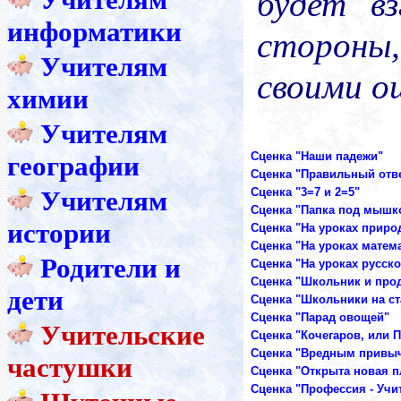
будет вз
информатики
стороны
Учителям
своими о
химии
Учителям
Сценка "Наши падежи"
географии
Сценка "Правильный отв
Учителям
Сценка "3=7 и 2=5"
Сценка "Папка под мышк
истории
Сценка "На уроках приро
Сценка "На уроках матем
Родители и
Сценка "На уроках русско
Сценка "Школьник и про
дети
Сценка "Школьники на ст
Сценка "Парад овощей"
Учительские
Сценка "Кочегаров, или 
Сценка "Вредным привычк
частушки
Сценка "Открыта новая п
Сценка "Профессия - Учи