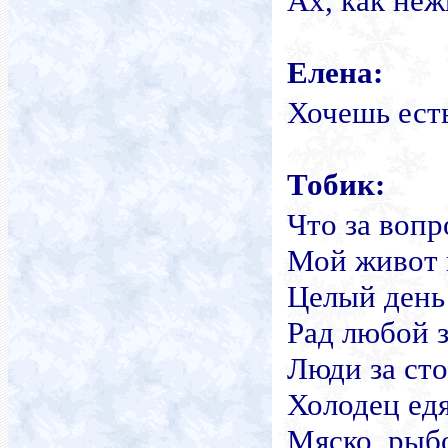
Ах, как неж
Елена:
Хочешь ест
Тобик:
Что за вопр
Мой живот 
Целый день 
Рад любой з
Люди за сто
Холодец едя
Мяско, рыб