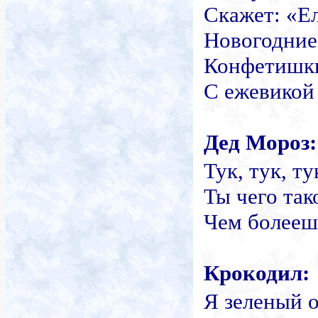
Скажет: «Ел
Новогодние
Конфетишки
С ежевикой
Дед Мороз
:
Тук, тук, ту
Ты чего так
Чем болееш
Крокодил:
Я зеленый о