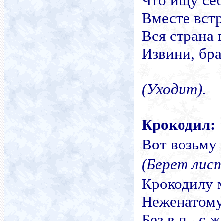
Что ищу себ
Вместе вст
Вся страна 
Извини, бра
(Уходит).
Крокодил:
Вот возьму
(Берет лист
Крокодилу 
Неженатому
Без в.п., с ж