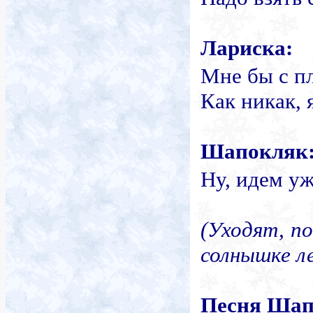
Лариска:
Мне бы с п
Как никак, 
Шапокляк
Ну, идем уж
(Уходят, п
солнышке л
Песня Шап