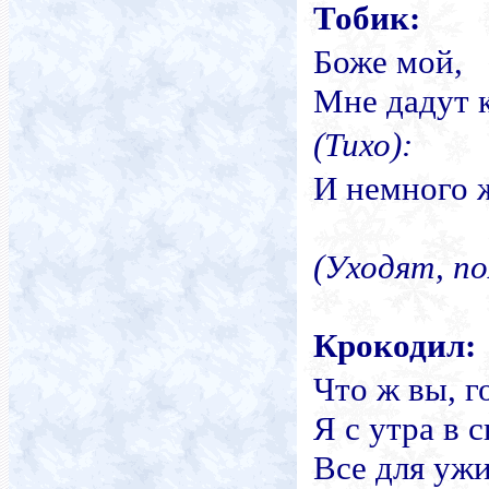
Тобик:
Боже мой,
Мне дадут к
(Тихо):
И немного 
(Уходят, по
Крокодил:
Что ж вы
,
го
Я с утра в 
Все для уж