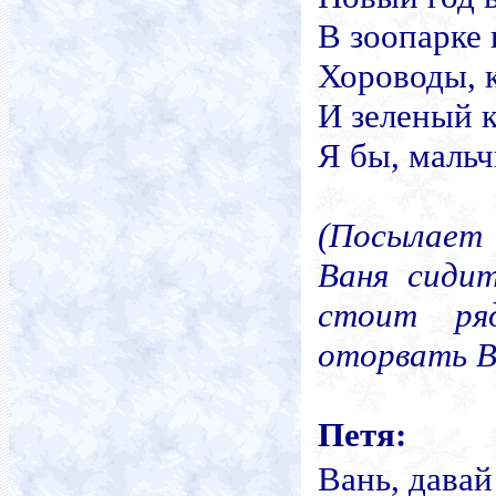
В зоопарке 
Хороводы, 
И зеленый 
Я бы, мальч
(Посылает
Ваня сиди
стоит ря
оторвать В
Петя:
Вань, давай