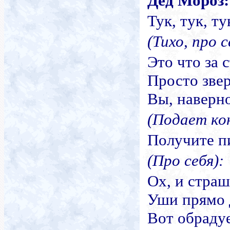
Дед Мороз
:
Тук, тук, т
(Тихо, про с
Это что за 
Просто зве
Вы, наверн
(Подает ко
Получите п
(Про
себя
):
Ох, и страш
Уши прямо 
Вот обрадуе