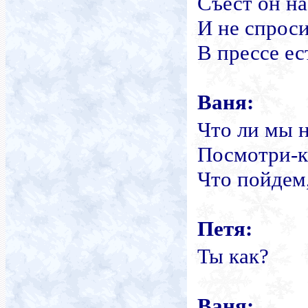
Съест он на
И не спросит
В прессе ес
Ваня:
Что ли мы 
Посмотри-ка
Что пойдем
Петя:
Ты как?
Ваня: