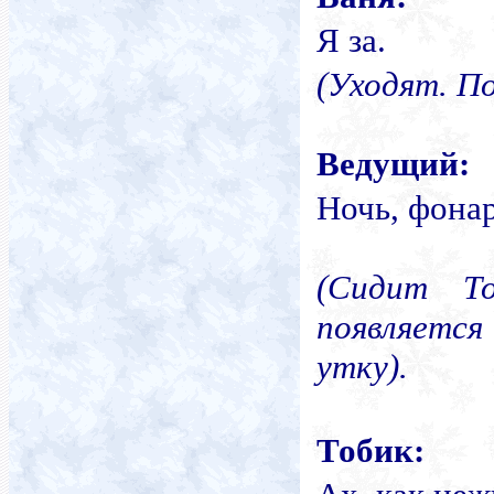
Я за.
(Уходят. По
Ведущий:
Ночь, фонар
(Сидит Т
появляетс
утку).
Тобик: