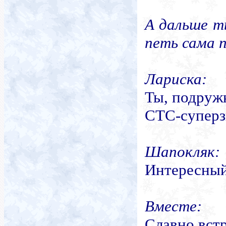
А дальше ты
петь сама п
Лариска:
Ты, подружк
СТС-суперз
Шапокляк:
Интересный
Вместе:
Славно вст