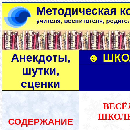
Методическая к
учителя, воспитателя, родите
Анекдоты,
☻
ШКО
шутки,
сценки
ВЕСЁ
ШКОЛЬ
СОДЕРЖАНИЕ