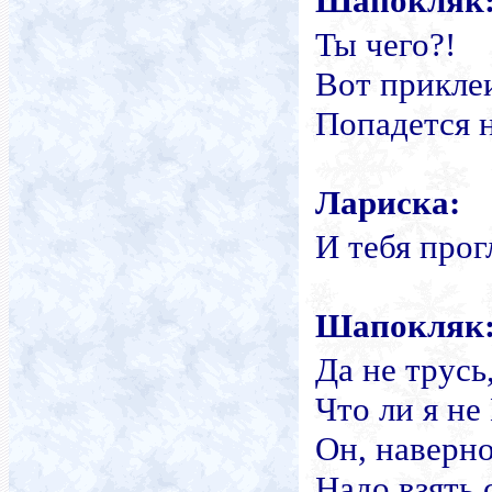
Шапокляк
Ты чего?!
Вот прикле
Попадется 
Лариска:
И тебя про
Шапокляк
Да не трусь
Что ли я н
Он, наверно
Надо взять 