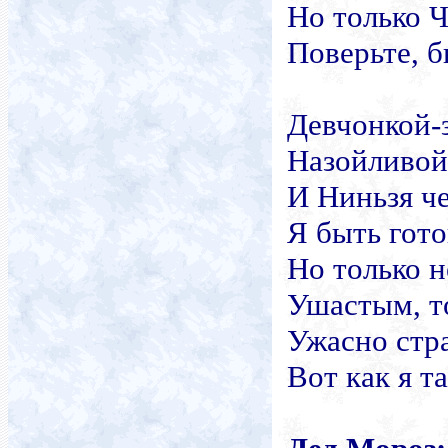
Но только 
Поверьте, б
Девчонкой-
Назойливой
И Ниньзя ч
Я быть гот
Но только 
Ушастым, т
Ужасно ст
Вот как я т