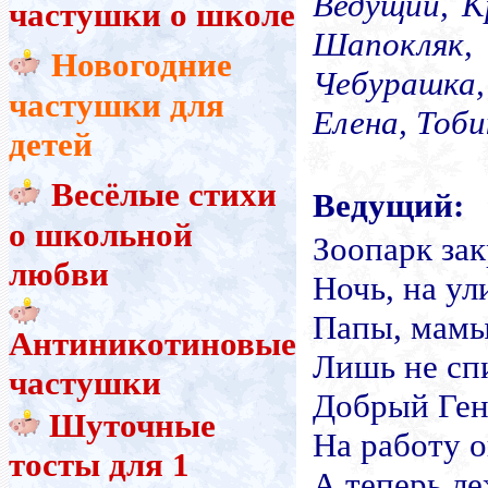
Ведущий,
К
частушки о школе
Шапокля
Новогодние
Чебурашка,
частушки для
Елена, Тоби
детей
Весёлые стихи
Ведущий:
о школьной
Зоопарк зак
любви
Ночь, на ул
Папы, мамы 
Антиникотиновые
Лишь не спи
частушки
Добрый Ген
Шуточные
На работу о
тосты для 1
А теперь ле