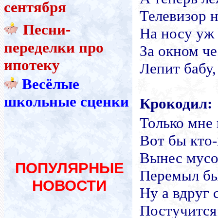
сентября
Телевизор н
Песни-
На носу уж
переделки про
За окном ч
ипотеку
Лепит бабу
Весёлые
школьные сценки
Крокодил:
Только мне 
Вот бы кто
Вынес мусо
ПОПУЛЯРНЫЕ
Перемыл б
НОВОСТИ
Ну а вдруг 
Постучитс