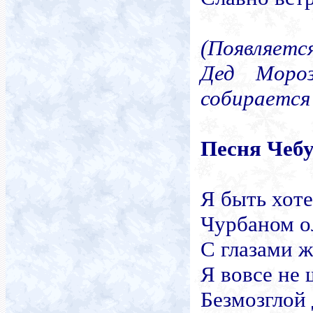
(Появляетс
Дед Моро
собирается
Песня Чеб
Я быть хот
Чурбаном о
С глазами 
Я вовсе не 
Безмозглой