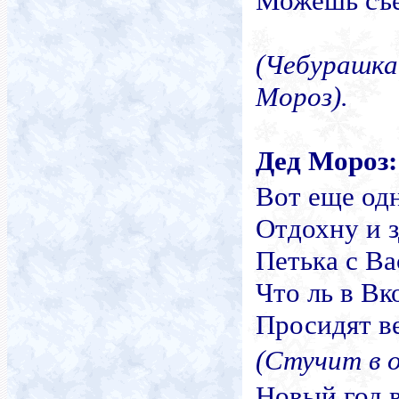
Можешь съе
(Чебурашка
Мороз
).
Дед Мороз
:
Вот еще од
Отдохну и 
Петька с Ва
Что ль в Вк
Просидят ве
(Стучит в о
Новый год в