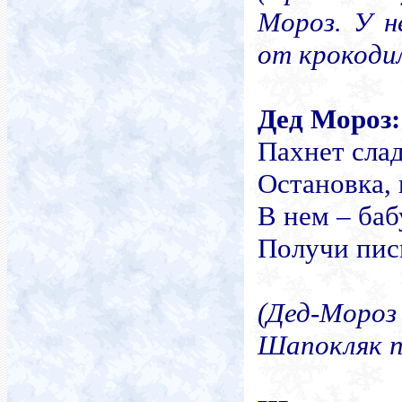
Мороз
. У н
от крокодил
Дед Мороз
:
Пахнет сла
Остановка,
В нем – ба
Получи пис
(Дед-Мор
Шапокляк п