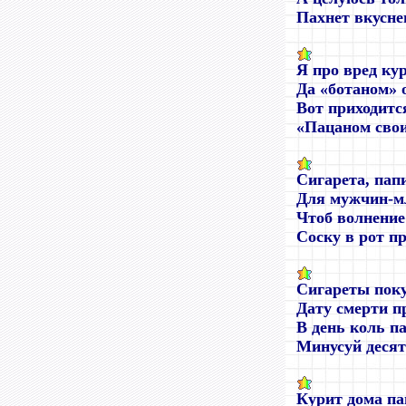
Пахнет вкусне
Я про вред ку
Да «ботаном» 
Вот приходитс
«Пацаном свои
Сигарета, пап
Для мужчин-мл
Чтоб волнение
Соску в рот п
Сигареты пок
Дату смерти 
В день коль па
Минусуй десят
Курит дома па