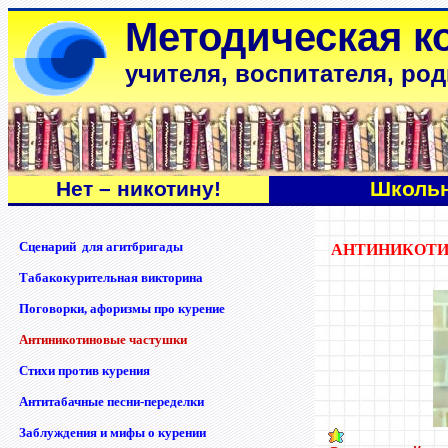
Методическая к
учителя, воспитателя, ро
Нет – никотину!
Школьн
Сценарий для агитбригады
АНТИНИКОТИ
Табакокурительная викторина
Поговорки, афоризмы про курение
Антиникотиновые частушки
Стихи против
курени
я
Антитабачные песни-переделки
Заблуждения и мифы о курении