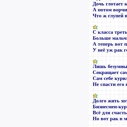
Дочь глотает 
А потом ворчи
Что ж глупей 
С класса трет
Больше мальч
А теперь вот 
У неё уж рак г
Лишь безумны
Сокращает сам
Сам себе кури
Не спасти его 
Долго жить хо
Бизнесмен-ку
Всё для счаст
Но вот рак в м