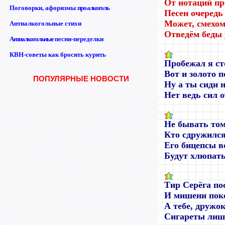
От нотаций пр
Поговорки, афоризмы
про алкоголь
Песен очередь
Может, смехом
Антиалкогольные стихи
Отведём беды 
Антиалкогольные
песни-переделки
КВН-советы как бросить курить
Пробежал я ст
Вот и золото п
ПОПУЛЯРНЫЕ НОВОСТИ
Ну а ты сиди н
Нет ведь сил о
Не бывать том
Кто сдружился
Его бицепсы в
Будут хлюпать
Тир Серёга по
И мишени пок
А тебе, дружок
Сигареты лиш