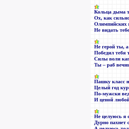
Кольца дыма 
Ох, как сильн
Олимпийских 
Не видать тебе
Не герой ты, а
Победил тебя 
Силы воли кап
Ты – раб вечн
Пашку класс н
Целый год кур
По-мужски вед
И ценой любой
Не целуюсь я 
Дурно пахнет 
А целуюсь тол