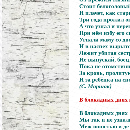
Стоит белоголовы
И плачет, как стари
Три года прожил он
А что узнал и пере
При нём избу его с
Угнали маму со дв
И в наспех вырыт
Лежит убитая сест
Не выпускай, боец
Пока не отомстиш
За кровь, пролиту
И за ребёнка на сне
(С. Маршак)
В блокадных днях
В блокадных днях
Мы так и не узнал
Меж юностью и де