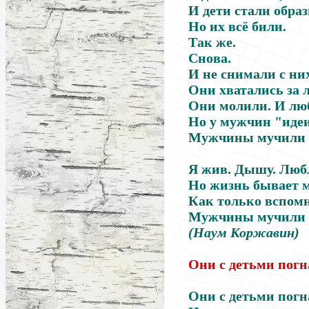
И дети стали обра
Но их всё били.
Так же.
Снова.
И не снимали с ни
Они хватались за 
Они молили. И лю
Но у мужчин "иде
Мужчины мучили 
Я жив. Дышу. Люб
Но жизнь бывает м
Как только вспомн
Мужчины мучили 
(
Наум Коржавин)
Они с детьми погн
Они с детьми погн