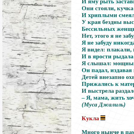
И яму рыть застав
Они стояли, кучка
И хриплыми смеял
У края бездны выс
Бессильных женщин
Нет, этого я не заб
Я не забуду никогд
Я видел: плакали, 
И в ярости рыдала 
Я слышал: мощный 
Он падал, издавая
Детей внезапно охв
Прижались к матер
И выстрела раздалс
– Я, мама, жить хоч
(Муса Джалиль)
Кукла
Много нынче в пам