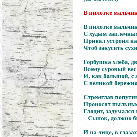
В пилотке мальчи
В пилотке мальчик
С худым заплечны
Привал устроил на
Чтоб закусить сух
Горбушка хлеба, д
Всему суровый вес 
И, как большой, с
С великой бережно
Стремглав попут
Проносят пыльные
Глядит, задумался
– Сынок, должно б
И на лице, в глазах