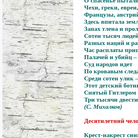
О спасенье пытали
Чехи, греки, евреи
Французы, австри
Здесь впитала зем
Запах тлена и про
Сотен тысяч люде
Разных наций и ра
Час расплаты при
Палачей и убийц –
Суд народов идет
По кровавым след
Среди сотен улик 
Этот детский ботин
Снятый Гитлером 
Три тысячи двести
(С. Михалков)
Десятилетний чел
Крест-накрест син