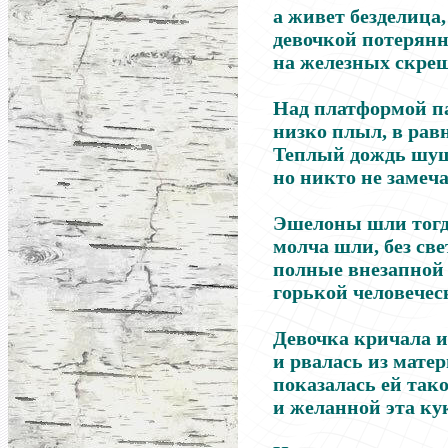
а живет безделица,
девочкой потерянн
на железных скре
Над платформой па
низко плыл, в равн
Теплый дождь шушу
но никто не замеч
Эшелоны шли тогда
молча шли, без све
полные внезапной 
горькой человечес
Девочка кричала и
и рвалась из мате
показалась ей так
и желанной эта кук