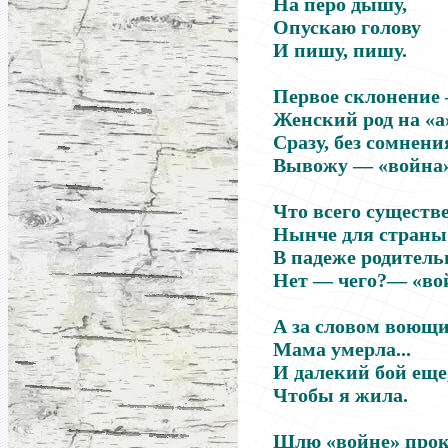
На перо дышу,
Опускаю голову
И пишу, пишу.
Первое склонение
Женский род на «а
Сразу, без сомнени
Вывожу — «война»
Что всего существ
Нынче для страны
В падеже родитель
Нет — чего?— «во
А за словом воющ
Мама умерла...
И далекий бой еще
Чтобы я жила.
Шлю «войне» прок