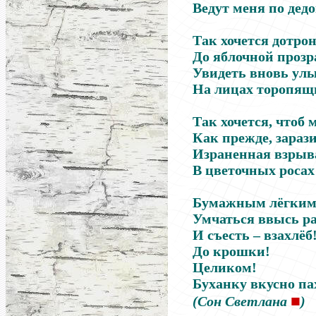
Ведут меня по дедо
Так хочется дотро
До яблочной прозр
Увидеть вновь ул
На лицах торопящ
Так хочется, чтоб 
Как прежде, зараз
Израненная взрыв
В цветочных росах
Бумажным лёгким 
Умчаться ввысь ра
И съесть
–
взахлёб
До крошки!
Целиком!
Буханку вкусно па
■
(Сон Светлана
)