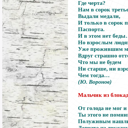
Где черта?
Нам в сорок треть
Выдали медали,
И только в сорок 
Паспорта.
И в этом нет бед
Но взрослым людя
Уже прожившим мн
Вдруг страшно отт
Что мы не будем
Ни старше, ни взро
Чем тогда…
(Ю. Воронов)
Мальчик из блок
От голода не мог и
Ты этого не помни
Полуживым нашли 
Девчата из дружи