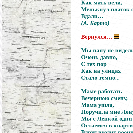
Как мать вели,
Мелькнул платок 
Вдали…
(А. Барто)
Вернулся…
Мы папу не видел
Очень давно,
С тех пор
Как на улицах
Стало темно...
Маме работать
Вечернюю смену,
Мама ушла,
Поручила мне Лену
Мы с Ленкой одни
Остаемся в кварти
Вдруг входит вое