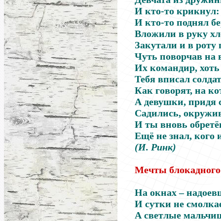
И кто-то крикнул:
И кто-то поднял бе
Вложили в руку хл
Закутали и в роту
Чуть поворчав на 
Их командир, хоть 
Тебя вписал солдат
Как говорят, на ко
А девушки, придя 
Садились, окружив
И ты вновь обрет
Ещё не знал, кого 
(И. Ринк)
Мечты блокадног
На окнах
–
надоевш
И сутки не смолка
А светлые мальчи