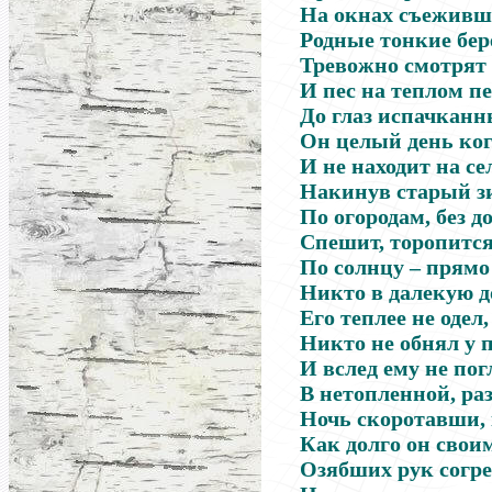
На окнах съеживши
Родные тонкие бер
Тревожно смотрят 
И пес на теплом п
До глаз испачканны
Он целый день ког
И не находит на сел
Накинув старый з
По огородам, без до
Спешит, торопитс
По солнцу
–
прямо 
Никто в далекую д
Его теплее не одел,
Никто не обнял у 
И вслед ему не пог
В нетопленной, ра
Ночь скоротавши, 
Как долго он свои
Озябших рук согре