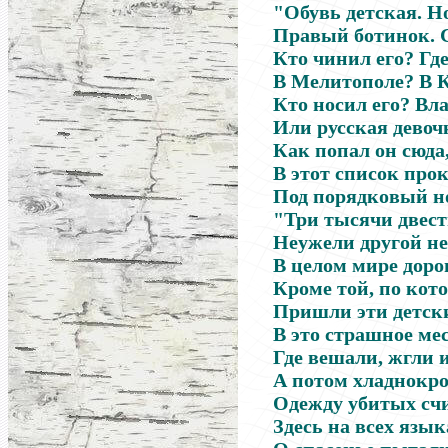
"Обувь детская. Н
Правый ботинок. С
Кто чинил его? Гд
В Мелитополе? В К
Кто носил его? Вл
Или русская девоч
Как попал он сюда,
В этот список про
Под порядковый н
"Три тысячи двес
Неужели другой н
В целом мире доро
Кроме той, по кот
Пришли эти детск
В это страшное мес
Где вешали, жгли 
А потом хладнокр
Одежду убитых сч
Здесь на всех язык