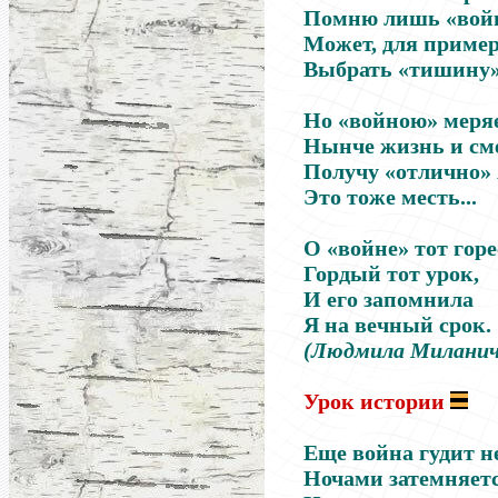
Помню лишь «войн
Может, для приме
Выбрать «тишину
Но «войною» меря
Нынче жизнь и см
Получу «отлично»
Это тоже месть...
О «войне» тот гор
Гордый тот урок,
И его запомнила
Я на вечный срок.
(Людмила Миланич
Урок истории
Еще война гудит н
Ночами затемняетс