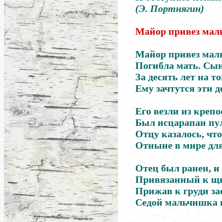
(Э. Портнягин)
Майор привез маль
Майор привез мал
Погибла мать. Сын
За десять лет на т
Ему зачтутся эти д
Его везли из крепо
Был исцарапан пу
Отцу казалось, чт
Отныне в мире для
Отец был ранен, и
Привязанный к щит
Прижав к груди з
Седой мальчишка н