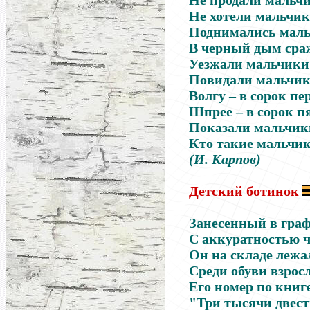
Не продали мальчик
Не хотели мальчик
Поднимались мальч
В черный дым сраж
Уезжали мальчики 
Повидали мальчики
Волгу – в сорок пе
Шпрее – в сорок п
Показали мальчики
Кто такие мальчик
(И. Карпов)
Детский ботинок
Занесенный в гра
С аккуратностью ч
Он на складе лежа
Среди обуви взросл
Его номер по книг
"Три тысячи двест