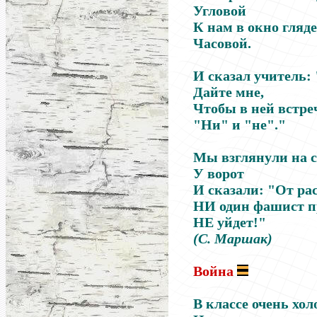
Угловой
К нам в окно гляд
Часовой.
И сказал учитель:
Дайте мне,
Чтобы в ней встре
"Ни" и "не"."
Мы взглянули на с
У ворот
И сказали: "От ра
НИ один фашист 
НЕ уйдет!"
(С. Маршак)
Война
В классе очень хол