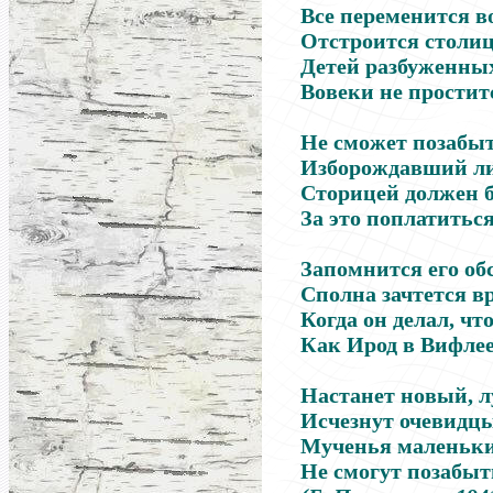
Все переменится в
Отстроится столиц
Детей разбуженны
Вовеки не простит
Не сможет позабыт
Изборождавший ли
Сторицей должен б
За это поплатиться
Запомнится его об
Сполна зачтется в
Когда он делал, что
Как Ирод в Вифлее
Настанет новый, л
Исчезнут очевидцы
Мученья маленьки
Не смогут позабыт