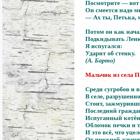
Посмотрите — вот
Он смеется надо м
— Ах ты, Петька, 
Потом он как нача
Подкидывать Лен
Я испугался:
Ударит об стенку.
(А. Барто)
Мальчик из села 
Среди сугробов и 
В селе, разрушенно
Стоит, зажмуривши
Последний граждан
Испуганный котён
Обломок печки и 
И это всё, что уцел
От прежней жизни