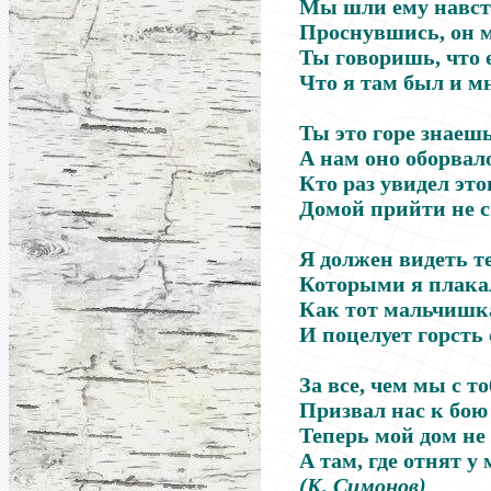
Мы шли ему навстр
Проснувшись, он м
Ты говоришь, что е
Что я там был и мн
Ты это горе знаеш
А нам оно оборвало
Кто раз увидел эт
Домой прийти не с
Я должен видеть т
Которыми я плакал
Как тот мальчишка
И поцелует горсть 
За все, чем мы с т
Призвал нас к бою
Теперь мой дом не 
А там, где отнят у
(К. Симонов)