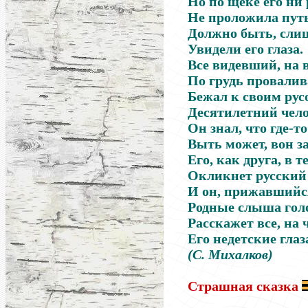
Но по щеке его ни 
Не проложила путь
Должно быть, сли
Увидели его глаза.
Все видевший, на 
По грудь провалива
Бежал к своим ру
Десятилетний чело
Он знал, что где-то
Выть может, вон за
Его, как друга, в 
Окликнет русский 
И он, прижавшийс
Родные слыша голо
Расскажет все, на 
Его недетские глаз
(С. Михалков)
Страшная сказка