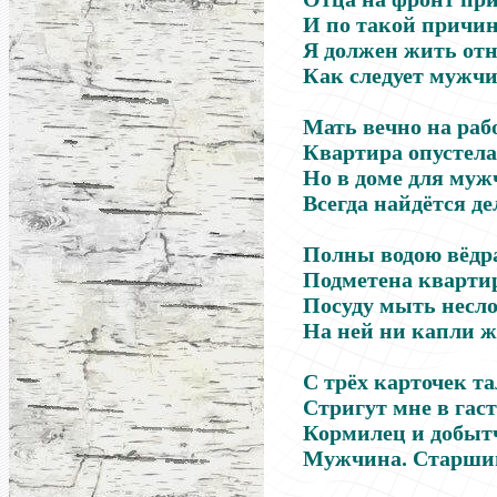
И по такой причи
Я должен жить от
Как следует мужчи
Мать вечно на рабо
Квартира опустела
Но в доме для му
Всегда найдётся де
Полны водою вёдр
Подметена кварти
Посуду мыть несл
На ней ни капли ж
С трёх карточек т
Стригут мне в гас
Кормилец и добыт
Мужчина. Старший