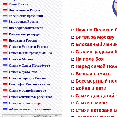
Гимн России
Пословицы о Родине
Российские праздники
Загадочная Россия
Впереди планеты всей
◘
Начало Великой 
Российские рекорды
◘
Битва за Москву
Впервые в России
◘
Блокадный Лени
Стихи о Родине, о России
◘
Сталинградская 
Стихи юным гражданам РФ
◘
На поле боя
Стихи о Москве
Стихи о Санкт-Петербурге
◘
Перед самой Поб
Стихи о субъектах РФ
◘
Вечная память
Стихи о городах России
◘
Бессмертный по
География России в стихах
◘
Война и дети
Стихи о родной природе
◘
Стихи для детей
Стихи
о знаменитых
россиянах
◘
Стихи о мире
Стихи о войне и мире
Азбука маленького
россиянина
◘
Стихи ветерана 