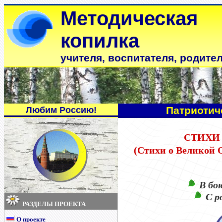
Методическая
копилка
учителя, воспитателя, родите
Патриотич
Любим Россию!
СТИХИ
(Стихи о Великой 
В бо
С р
РАЗДЕЛЫ ПРОЕКТА
О проекте