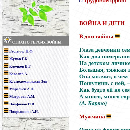
◘
Трудовой фронт
ВОЙНА И ДЕТИ
В дни войны
СТИХИ О ГЕРОЯХ ВОЙНЫ
Глаза девчонки се
Гастелло Н.Ф.
Как два померкши
Жуков Г.К
На детском личике
Клочков В.Г.
Большая, тяжкая т
Ковалёв А.
Она молчит, о чем
Космодемьянская Зоя
Пошутишь с ней,
–
Как будто ей не се
Маресьев А.П.
А много, много гор
Матросов А.М.
(А. Барто)
Панфилов И.В.
Покрышкин А.И.
Мужчина
Отца на фронт при