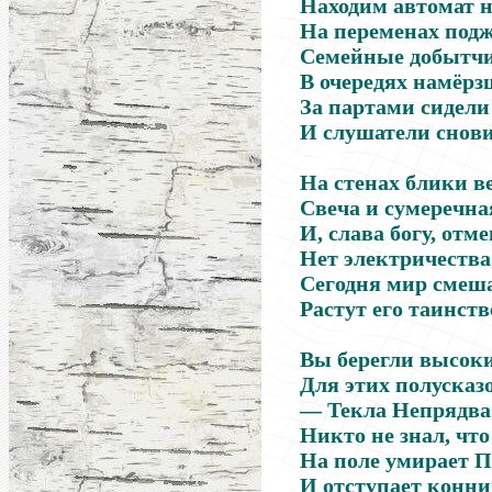
Находим автомат н
На переменах подж
Семейные добытчи
В очередях намёрз
За партами сидели
И слушатели снови
На стенах блики в
Свеча и сумеречна
И, слава богу, отм
Нет электричества
Сегодня мир смеша
Растут его таинств
Вы берегли высоки
Для этих полусказ
— Текла Непрядва 
Никто не знал, что 
На поле умирает П
И отступает конн