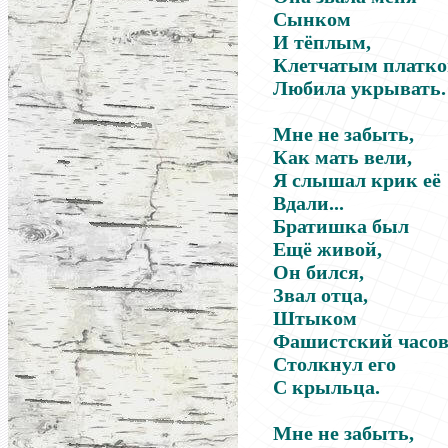
Сынком
И тёплым,
Клетчатым платк
Любила укрывать.
Мне не забыть,
Как мать вели,
Я слышал крик её
Вдали...
Братишка был
Ещё живой,
Он бился,
Звал отца,
Штыком
Фашистский часо
Столкнул его
С крыльца.
Мне не забыть,