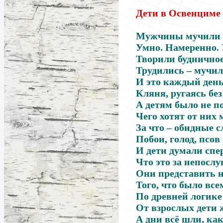
Дети в Освенциме
Мужчины мучили 
Умно. Намеренно. 
Творили будничное
Трудились – мучил
И это каждый день
Кляня, ругаясь без
А детям было не п
Чего хотят от них
За что – обидные с
Побои, голод, псо
И дети думали спе
Что это за непосл
Они представить н
Того, что было вс
По древней логике
От взрослых дети 
А дни всё шли, ка