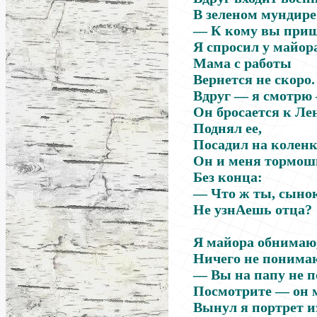
В зеленом мундире
— К кому вы при
Я спросил у майор
Мама с работы
Вернется не скоро.
Вдруг — я смотрю
Он бросается к Ле
Поднял ее,
Посадил на коленк
Он и меня тормош
Без конца:
— Что ж ты, сынок
Не узнАешь отца?
Я майора обнимаю
Ничего не понима
— Вы на папу не п
Посмотрите — он 
Вынул я портрет 