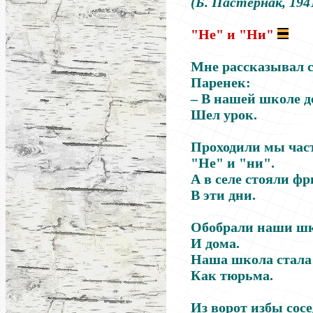
(Б. Пастернак, 1941
"Не" и "Ни"
Мне рассказывал 
Паренек:
– В нашей школе д
Шел урок.
Проходили мы ча
"Не" и "ни".
А в селе стояли ф
В эти дни.
Обобрали наши ш
И дома.
Наша школа стала 
Как тюрьма.
Из ворот избы сос