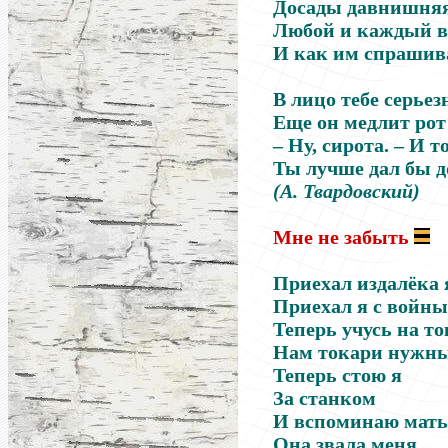
Досады давнишняя
Любой и каждый вс
И как им спрашива
В лицо тебе серьез
Еще он медлит рот
– Ну, сирота. – И т
Ты лучше дал бы д
(А. Твардовский)
Мне не забыть
Приехал издалёка 
Приехал я с войны.
Теперь учусь на то
Нам токари нужны
Теперь стою я
За станком
И вспоминаю мать
Она звала меня