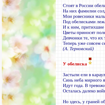
Стоят в России обел
На них фамилии со
Мои ровесники мал
Под обелисками лежа
И к ним, притихшие 
Цветы приносят пол
Девчонки те, что их 
Теперь уже совсем с
(А. Терновский)
У обелиска
Застыли ели в караул
Синь неба мирного я
Идут года. В тревож
Осталась далеко вой
Но здесь, у граней о