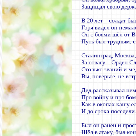
Защищал свою держа
В 20 лет – солдат бы
Горя видел он немал
Он с боями шёл от В
Путь был трудным, 
Сталинград, Москва
За отвагу – Орден С
Столько званий и ме
Вы, поверьте, не вст
Дед рассказывал не
Про войну и про бом
Как в окопах кашу е
И до срока поседели
Был он ранен и прос
Шёл в атаку, был ко