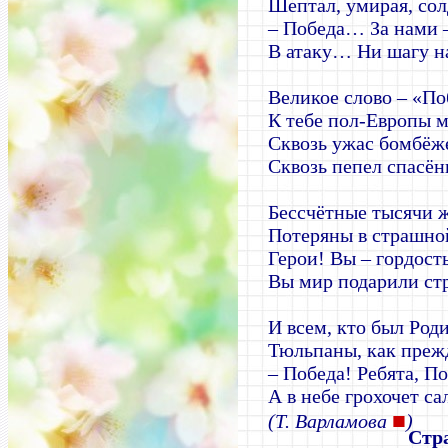
Шептал, умирая, сол
– Победа… За нами
В атаку… Ни шагу 
Великое слово – «По
К тебе пол-Европы 
Сквозь ужас бомбёже
Сквозь пепел спасён
Бессчётные тысячи 
Потеряны в страшно
Герои! Вы – гордост
Вы мир подарили ст
И всем, кто был Род
Тюльпаны, как прежд
– Победа! Ребята, По
А в небе грохочет са
■
(Т. Варламова
)
Стр