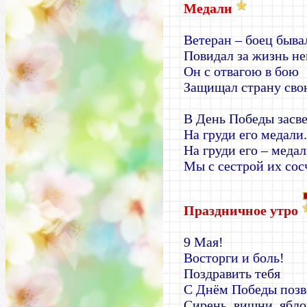
Медали
Ветеран – боец быва
Повидал за жизнь не
Он с отвагою в бою
Защищал страну сво
В День Победы засв
На груди его медали.
На груди его – медал
Мы с сестрой их сос
Праздничное утро
9 Мая!
Восторги и боль!
Поздравить тебя
С Днём Победы позв
Сирень, вишни, ябл