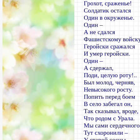
Грохот, сраженье!
Солдатик остался
Один в окруженье.
Один –
А не сдался
Фашистскому войску
Геройски сражался
И умер геройски.
Один –
А сдержал,
Поди, целую роту!..
Был молод, черняв,
Невысокого росту.
Попить перед боем
В село забегал он,
Так сказывал, вроде,
Что родом с Урала.
Мы сами сердечного
Тут схоронили –
У старой сосны,