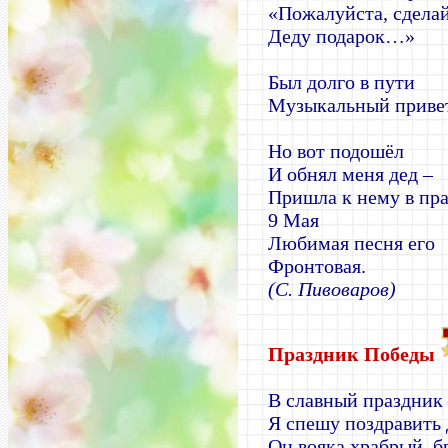
«Пожалуйста, сдела
Деду подарок…»
Был долго в пути
Музыкальный привет
Но вот подошёл
И обнял меня дед –
Пришла к нему в пр
9 Мая
Любимая песня его
Фронтовая.
(С. Пивоваров)
Праздник Победы
В славный праздник
Я спешу поздравить 
Он вояка храбрый, б