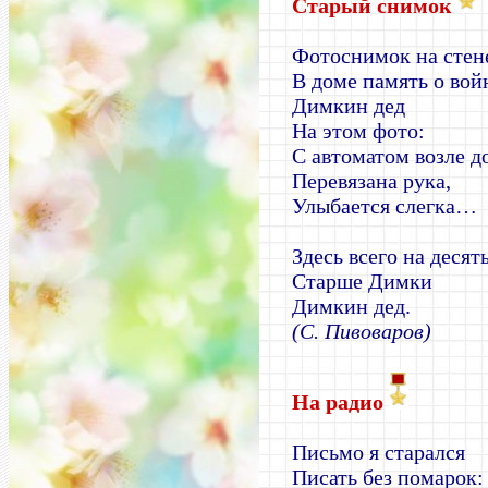
Старый снимок
Фотоснимок на стен
В доме память о вой
Димкин дед
На этом фото:
С автоматом возле до
Перевязана рука,
Улыбается слегка…
Здесь всего на десят
Старше Димки
Димкин дед.
(С. Пивоваров)
На радио
Письмо я старался
Писать без помарок: