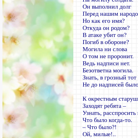
Он выполнил долг
Перед нашим народо
Но как его имя?
Откуда он родом?
В атаке убит он?
Погиб в обороне?
Могила ни слова
О том не проронит.
Ведь надписи нет.
Безответна могила.
Знать, в грозный тот
Не до надписей было
К окрестным стару
Заходят ребята –
Узнать, расспросить 
Что было когда-то.
– Что было?!
Ой, милые!..