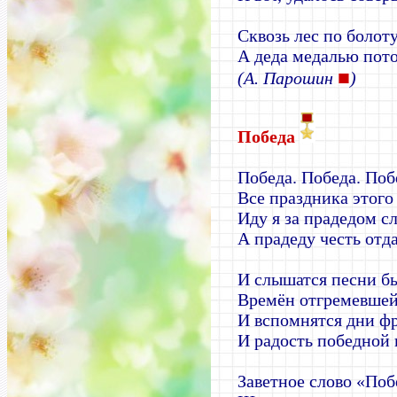
Сквозь лес по болот
А деда медалью пот
■
(А. Парошин
)
Победа
Победа. Победа. По
Все праздника этого
Иду я за прадедом с
А прадеду честь отд
И слышатся песни б
Времён отгремевшей
И вспомнятся дни ф
И радость победной 
Заветное слово «Поб