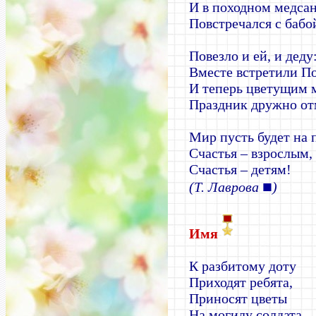
И в походном медса
Повстречался с бабо
Повезло и ей, и деду
Вместе встретили По
И теперь цветущим 
Праздник дружно от
Мир пусть будет на 
Счастья – взрослым,
Счастья – детям!
■
(Т. Лаврова
)
Имя
К разбитому доту
Приходят ребята,
Приносят цветы
На могилу солдата.