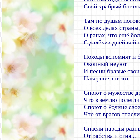
Свой храбрый баталь
Там по душам погов
О всех делах страны,
О ранах, что ещё бол
С далёких дней войн
Походы вспомнят и б
Окопный неуют
И песни бравые свои
Наверное, споют.
Споют о мужестве д
Что в землю полегли
Споют о Родине свое
Что от врагов спасли
Спасли народы разн
От рабства и огня...