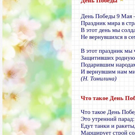
День Победы
День Победы 9 Мая
Праздник мира в стр
В этот день мы солд
Не вернувшихся в се
В этот праздник мы 
Защитивших родную 
Подарившим народа
И вернувшим нам ми
(Н. Томилина)
Что такое День П
Что такое День Поб
Это утренний парад:
Едут танки и ракеты
Марширует строй со