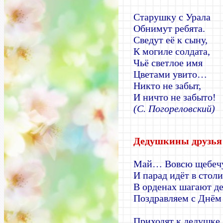
Старушку с Урала
Обнимут ребята.
Сведут её к сыну,
К могиле солдата,
Чьё светлое имя
Цветами увито…
Никто не забыт,
И ничто не забыто!
(С. Погореловский)
Дедушкины друзь
Май… Вовсю щебечу
И парад идёт в столи
В орденах шагают д
Поздравляем с Днём
Приходят к дедушке 