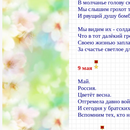
В молчанье голову с
Мы слышим грохот т
И рвущий душу бомб
Мы видим их - солда
Что в тот далёкий г
Своею жизнью запл
За счастье светлое дл
9 мая
Май.
Россия.
Цветёт весна.
Отгремела давно вой
И сегодня у братски
Вспомним тех, кто н