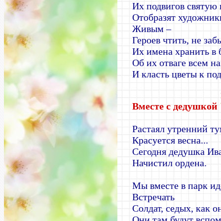
Их подвигов святую 
Отобразят художники
Живым –
Героев чтить, не заб
Их имена хранить в 
Об их отваге всем н
И класть цветы к по
Вместе с дедушкой
Растаял утренний ту
Красуется весна...
Сегодня дедушка Ив
Начистил ордена.
Мы вместе в парк и
Встречать
Солдат, седых, как о
Они там будут вспо