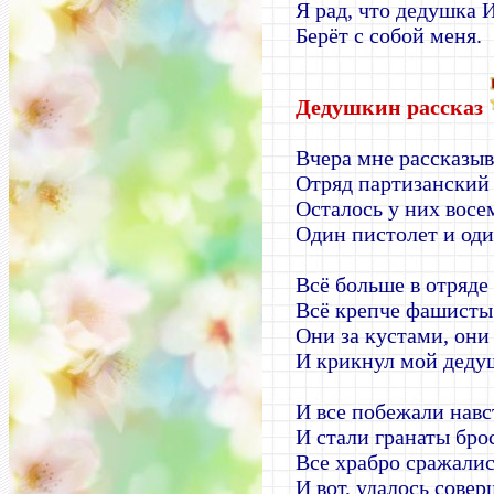
Я рад, что дедушка 
Берёт с собой меня.
Дедушкин рассказ
Вчера мне рассказы
Отряд партизанский 
Осталось у них восе
Один пистолет и оди
Всё больше в отряде
Всё крепче фашисты
Они за кустами, они
И крикнул мой дедуш
И все побежали навс
И стали гранаты брос
Все храбро сражались
И вот, удалось сове