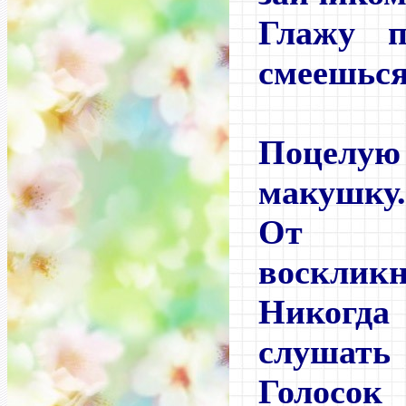
Глажу 
смеешься
Поце
макушку
От в
воскликн
Никогд
слушать
Голосок