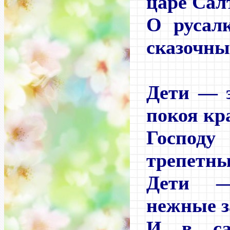
царе Сал
О русал
сказочны
Дети — э
покоя кр
Господ
трепетны
Дети 
нежные з
И в са