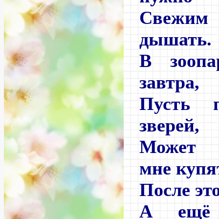
Свежи
дышать.
В зооп
завтра,
Пусть 
зверей,
Может 
мне купя
После эт
А ещё