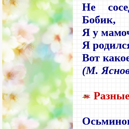
Не сосе
Бобик,
Я у мамо
Я родился
Вот какое
(М. Яснов
Разные
Осьминог