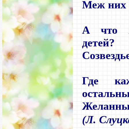
Меж них 
А что 
детей?
Созвездье
Где ка
остальны
Желанный
(Л. Слуц