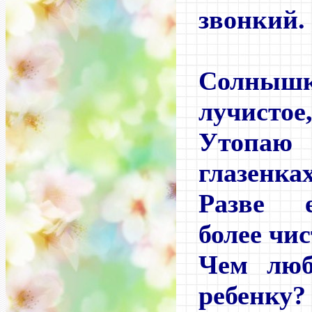
звонкий.
Солны
лучистое
Утопа
глазенка
Разве 
более чис
Чем люб
ребенку?