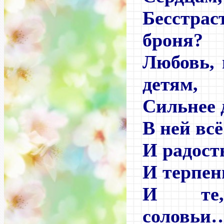
Бесстр
броня?
Любовь, 
детям,
Сильнее 
В ней вс
И радост
И терпен
И те,
соловьи