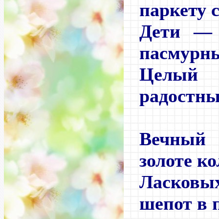
паркету с
Дети — 
пасмурны
Целый 
радостны
Вечный 
золоте ко
Ласков
шепот в 