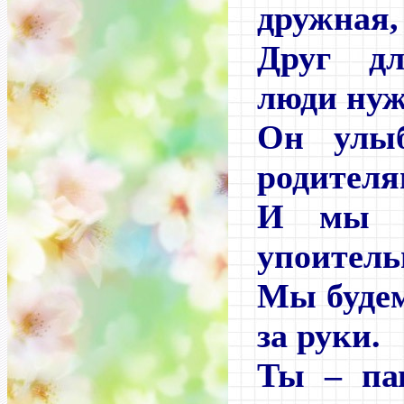
дружная,
Друг д
люди ну
Он улы
родителя
И мы в
упоитель
Мы будем
за руки.
Ты – па