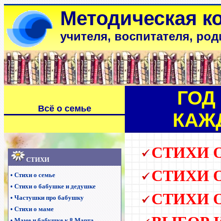
Методическая к
учителя, воспитателя, род
ГОД 
Всё о семье
КАЖ
СТИХИ 
С
ТИХИ
С
ТИХИ 
•
Стихи о семье
•
Стихи о бабушке и дедушке
С
ТИХИ 
•
Частушки про бабушку
•
Стихи о маме
•
Маме и бабушке к 8 Марта