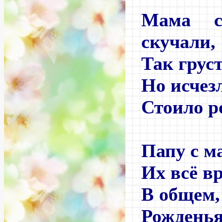
Мама с
скучали,
Так грус
Но исчез
Стоило р
Папу с м
Их всё в
В общем,
Рождень