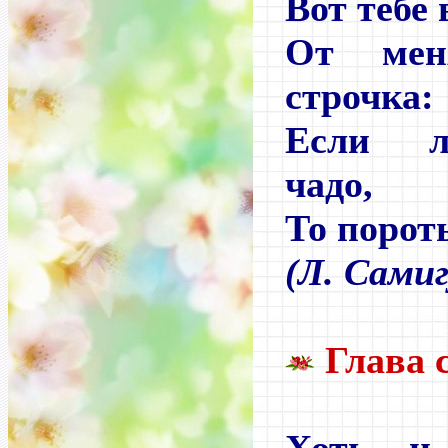
Вот тебе 
От мен
строчка:
Если л
чадо,
То пороть
(Л. Сами
Глава 