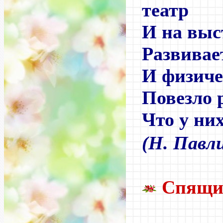
театр
И на выс
Развивае
И физиче
Повезло 
Что у них
(Н. Павл
Спящи