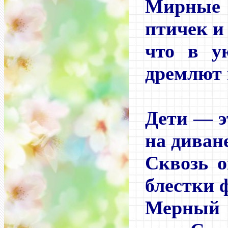
Мирны
птичек и
что в у
дремлют 
Дети — э
на диван
Сквозь о
блестки 
Мерный г