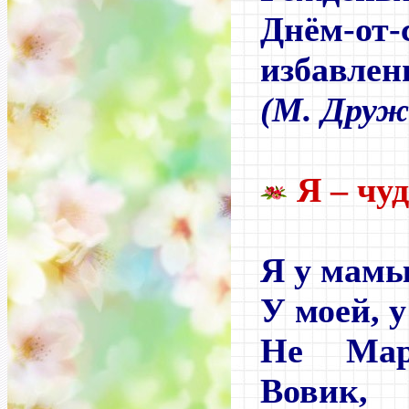
Днём-от-
избавлен
(М. Друж
Я – чу
Я у мамы
У моей, у
Не Ма
Вовик,