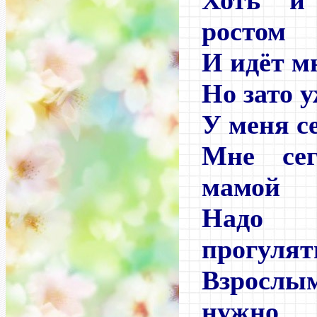
Хоть и
ростом
И идёт м
Но зато 
У меня се
Мне се
мамой
Надо
прогулят
Взрослы
нужно