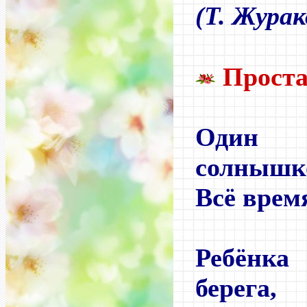
(Т. Жура
Проста
Один 
солнышк
Всё врем
Ребёнк
берега,