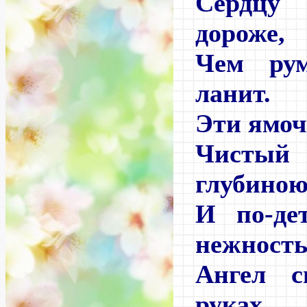
Сердцу
дороже,
Чем ру
ланит.
Эти ямоч
Чисты
глубиною
И по-де
нежность
Ангел 
руках...