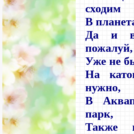
сходим
В планет
Да и в
пожалуй,
Уже не б
На като
нужно,
В Аква
парк,
Также 