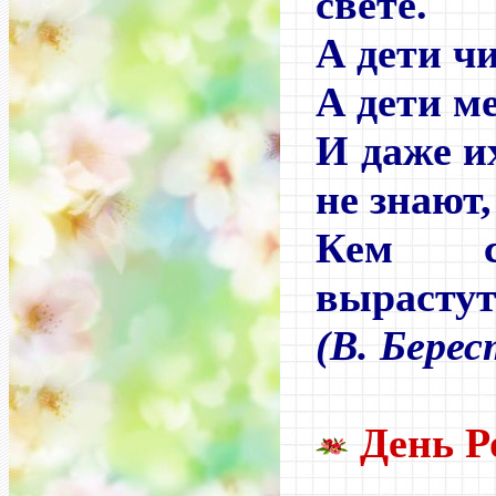
свете.
А дети ч
А дети м
И даже и
не знают,
Кем с
вырастут
(В. Берес
День Р