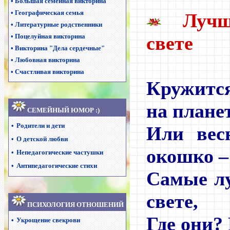
•
Большая семейная викторина
•
Географическая семья
Луч
•
Литературные родственники
•
Поцелуйная викторина
свете
•
Викторина "Дела сердечные"
•
Любовная викторина
•
Счастливая викторина
Кружитс
на плане
СЕМЕЙНЫЙ ЮМОР :)
•
Родители и дети
Или вес
•
О детской любви
окошко
–
•
Непедагогические частушки
•
Антипедагогические стихи
Самые л
свете,
ПСИХОЛОГИЯ ОТНОШЕНИЙ
Где они?
•
Укрощение свекрови