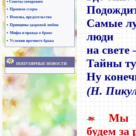
•
Советы свекровям
Подождит
•
Правила ссоры
•
Измены, предательство
Самые л
•
Принципы здоровой любви
люди
•
Мифы и правда о браке
•
Условия прочного брака
на свете
Тайны ту
ПОПУЛЯРНЫЕ НОВОСТИ
Ну конеч
(Н. Пику
Мы 
будем за 