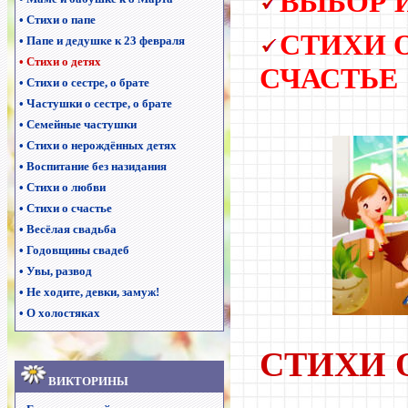
ВЫБОР 
•
Стихи о папе
СТИХИ 
•
Папе и дедушке к 23 февраля
•
Стихи о детях
СЧАСТЬЕ
•
Стихи о сестре, о брате
•
Частушки о сестре, о брате
•
Семейные частушки
•
Стихи о нерождённых детях
•
Воспитание без назидания
•
Стихи о любви
•
Стихи о счастье
•
Весёлая свадьба
•
Годовщины свадеб
•
Увы, развод
•
Не ходите, девки, замуж!
•
О холостяках
СТИХИ 
ВИКТОРИНЫ