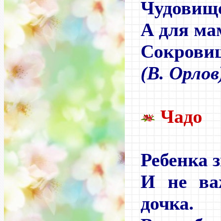
Чудовищ
А для ма
Сокрови
(В. Орлов
Чадо
Ребенка 
И не ва
дочка.