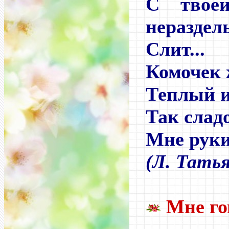
С твое
нераздел
Слит...
Комочек 
Теплый и
Так слад
Мне руки
(Л. Тать
Мне го