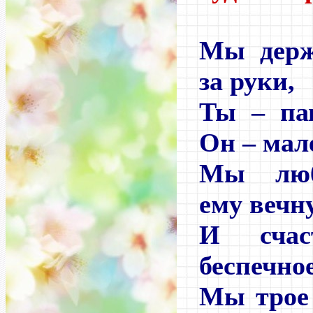
Мы держ
за руки,
Ты – па
Он – мал
Мы люб
ему вечн
И счас
беспечное
Мы трое 