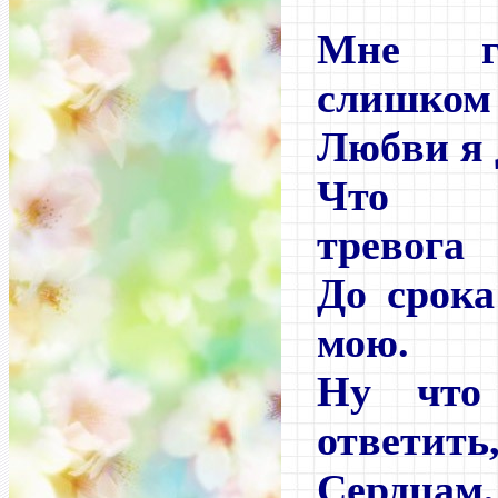
Мне го
слишком
Любви я 
Что м
тревога
До срока
мою.
Ну что
ответить
Сердцам,