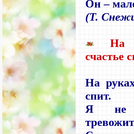
Он – мал
(Т. Снеж
На 
счастье с
На руках
спит.
Я не 
тревожит