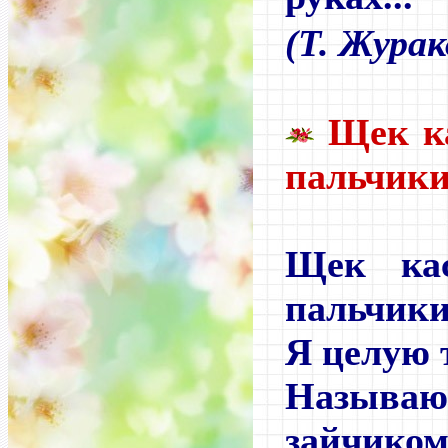
(Т. Жура
Щек к
пальчики.
Щек ка
пальчики
Я целую 
Называ
зайчиком