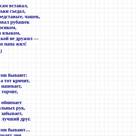
сам вставал,
льки съедал,
редставьте, чашек,
 рвал рубашек
босиком,
л языком,
жкой не дружил —
о папа жил!
■
)
ыми бывают:
 а тот кричит,
 напевает,
 торчит,
, обнимает
ильных рук,
, забывает,
 лучший друг.
ыми бывают…
оходят дни,