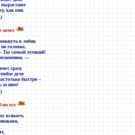
 вырастают
у, как они.
■
)
е хочет
мокнуть в лобик
 по головке,
 — Ты самый лучший!
 незаменим. —
очет сразу
любое дело
настолько быстро –
ь за ним!
■
)
блю его
у всякого,
инаково,
ит,