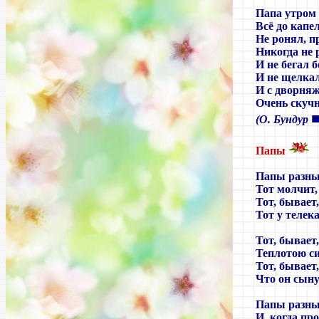
Папа утром 
Всё до капе
Не ронял, п
Никогда не
И не бегал 
И не щелка
И с дворня
Очень скучн
(О. Бундур
Папы
Папы разн
Тот молчит,
Тот, бывает,
Тот у телека
Тот, бывает
Теплотою с
Тот, бывает
Что он сыну
Папы разн
И, когда пр