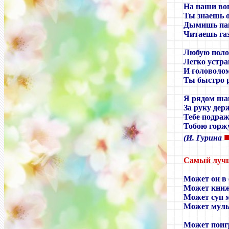
На наши во
Ты знаешь 
Дымишь пап
Читаешь газ
Любую пол
Легко устр
И головоло
Ты быстро 
Я рядом ша
За руку дер
Тебе подра
Тобою горжу
(И. Гурина
Самый луч
Может он в 
Может книж
Может суп м
Может муль
Может поиг