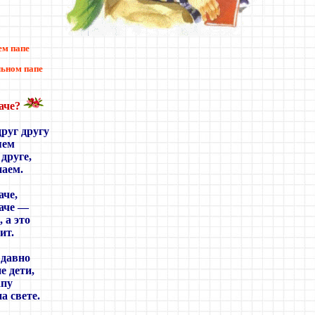
ем папе
льном папе
аче?
руг другу
яем
 друге,
наем.
аче,
наче —
 а это
ит.
 давно
е дети,
апу
а свете.