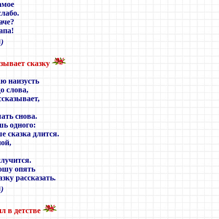
амое
слабо.
аче?
апа!
■
)
зывает сказку
аю наизусть
о слова,
ссказывает,
ать снова.
шь одного:
е сказка длится.
пой,
случится.
ошу опять
азку рассказать.
■
)
л в детстве