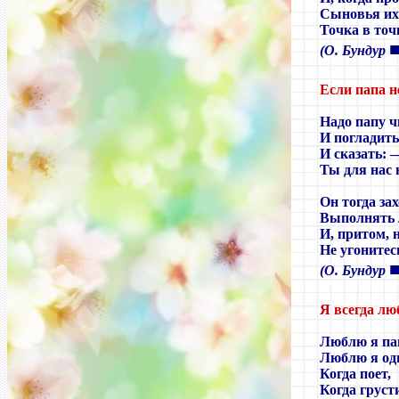
Сыновья их
Точка в точк
(О. Бундур
Если папа н
Надо папу ч
И погладить
И сказать:
Ты для нас
Он тогда зах
Выполнять 
И, притом, 
Не угонитес
(О. Бундур
Я всегда лю
Люблю я пап
Люблю я од
Когда поет,
Когда груст