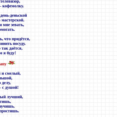
 телевизор,
– кофемолку.
 день-деньской
в мастерской.
и мне зевать,
омогать.
ь, что придётся,
инить посуду.
 так даётся,
 я буду!
папу
 и смелый,
льшой,
 делу,
 с душой!
мый лучший,
итишь,
научишь,
 простишь.