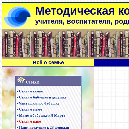
Методическая к
учителя, воспитателя, род
Всё о семье
С
ТИХИ
•
Стихи о семье
•
Стихи о бабушке и дедушке
•
Частушки про бабушку
•
Стихи о маме
•
Маме и бабушке к 8 Марта
•
Стихи о папе
•
Папе и дедушке к 23 февраля