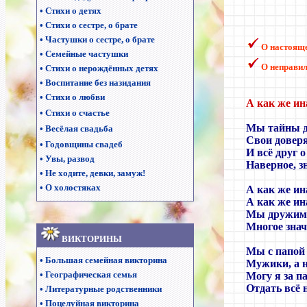
•
Стихи о детях
•
Стихи о сестре, о брате
•
Частушки о сестре, о брате
О настоящ
•
Семейные частушки
О неправи
•
Стихи о нерождённых детях
•
Воспитание без назидания
•
Стихи о любви
А как же ин
•
Стихи о счастье
Мы тайны д
•
Весёлая свадьба
Свои довер
•
Годовщины свадеб
И всё друг о
•
Увы, развод
Наверное, з
•
Не ходите, девки, замуж!
•
О холостяках
А как же ин
А как же и
Мы дружим,
Многое знач
ВИКТОРИНЫ
Мы с папой
•
Большая семейная викторина
Мужики, а н
•
Географическая семья
Могу я за п
Отдать всё н
•
Литературные родственники
•
Поцелуйная викторина