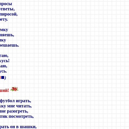
просы
ответы,
иросой,
ету.
омку
аняешь,
мку
решаешь.
гаю,
жусь!
жаю,
сь.
■
■
)
ший!
футбол играть,
ку мне читать,
не разогреть,
тик посмотреть,
рать он в шашки,