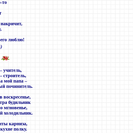
о-то
т
 накричит,
,
 его люблю!
■
)
– учитель,
– строитель,
 а мой папа –
ый починитель.
в воскресенье,
тра будильник
но мгновенье,
й холодильник.
нты карниза,
кухне полку.