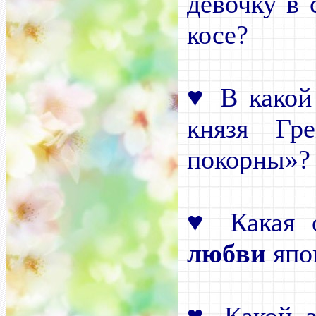
девочку в 
косе?
♥
В какой 
князя Гр
покорны»?
♥
Какая о
любви
япо
♥