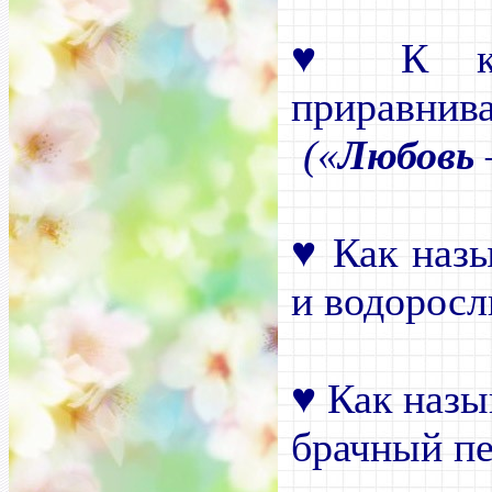
♥
К как
приравнив
(«
Любовь
♥
Как назы
и водоросл
♥
Как назы
брачный п