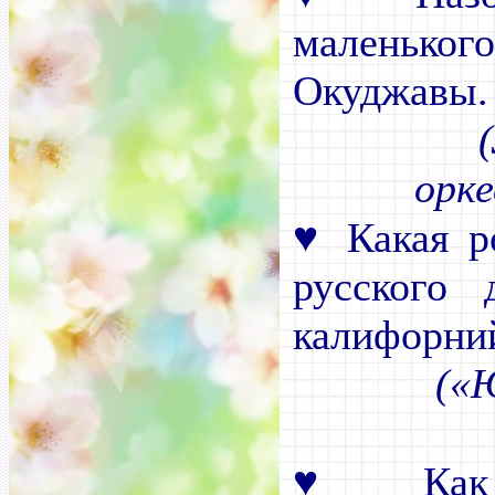
маленьког
Окуджавы.
(
орк
♥
Какая р
русского 
калифорний
(«Ю
♥
Как н