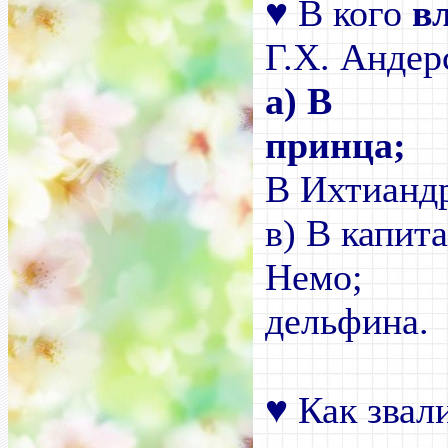
♥
В кого
в
Г.Х. Андер
а
) В
п
В Ихтианд
в)
В капита
Нем
дельфина.
♥
Как звал