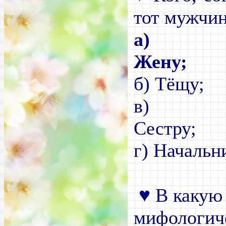
тот мужчин
а)
Жену;
б) Тёщу;
в
)
С
г) Начальн
♥
В какую
мифологич