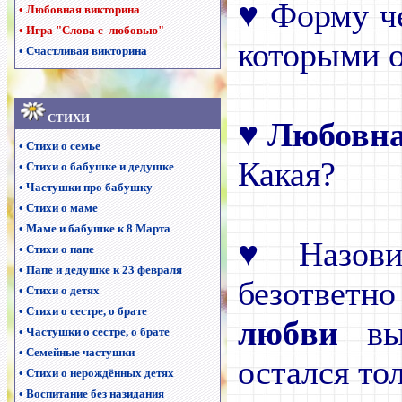
♥
Форму че
•
Любовная викторина
•
Игра "Слова с любовью"
которыми 
•
Счастливая викторина
С
ТИХИ
♥
Любовн
•
Стихи о семье
Какая?
•
Стихи о бабушке и дедушке
•
Частушки про бабушку
•
Стихи о маме
•
Маме и бабушке к 8 Марта
♥
Назови
•
Стихи о папе
•
Папе и дедушке к 23 февраля
безответн
•
Стихи о детях
•
Стихи о сестре, о брате
любви
выс
•
Частушки о сестре, о брате
•
Семейные частушки
остался тол
•
Стихи о нерождённых детях
•
Воспитание без назидания