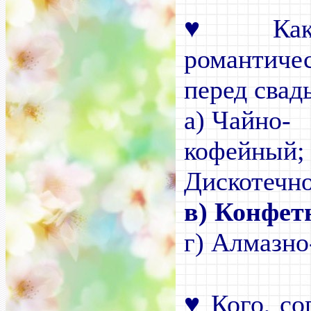
♥
Как 
романтич
перед свад
а) Чайно-
коф
Дискотечн
в) Конфет
г) Алмазн
♥
Кого, со