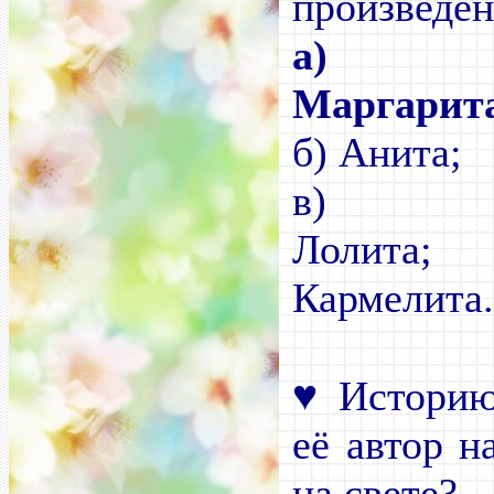
произведен
а)
Маргарит
б) Анита;
в)
Ло
Кармелита
♥
Истори
её автор н
на свете?