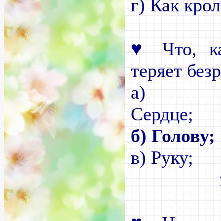
г) Как кро
♥
Что, ка
теряет без
а)
С
б
) Голову;
в)
г) З