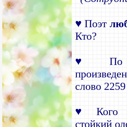
♥
Поэт
лю
Кто?
♥
По п
произведе
слово 2259 
♥
Кого в
стойкий ол