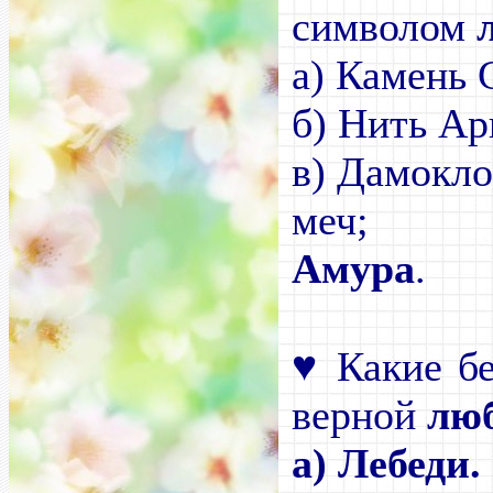
символом
а) К
б) Нить Ар
в) Дамокло
м
Амура
.
♥
Какие бе
верной
лю
а)