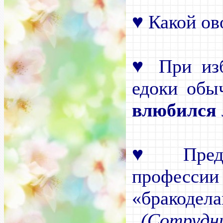
♥
Какой ов
♥
При изб
едоки обы
влюбился
♥
Предс
профес
«бракодел
(Сотрудн