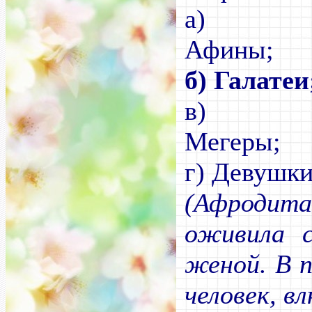
а)
А
б) Галатеи
в)
М
г) Девушки
(Афроди
оживила 
женой. В 
человек, в