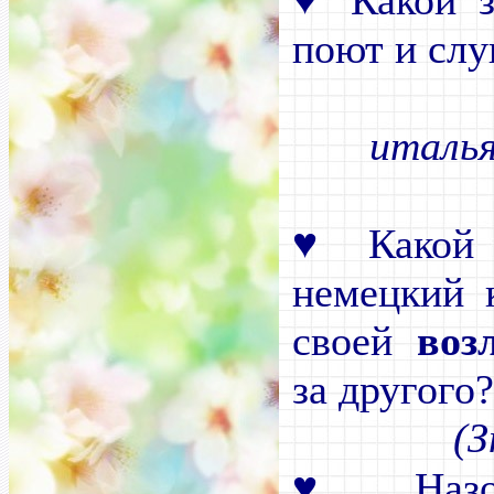
Какой з
поют и сл
италь
♥
Какой 
немецкий 
своей
воз
за другого
(
♥
Назов