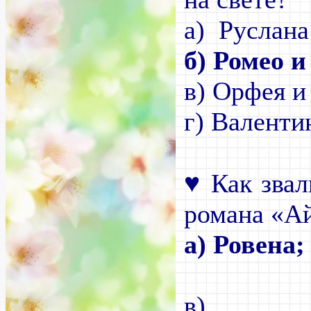
а) Ру
б) Ромео 
в)
Орф
г) Валенти
♥
Как зва
романа «Ай
а) Рове
б) 
в)