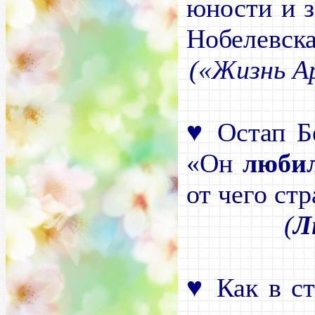
юности и 
Нобелевска
(«Жизнь А
♥
Остап Бе
«Он
люби
от чего ст
(
Л
♥
Как в ст