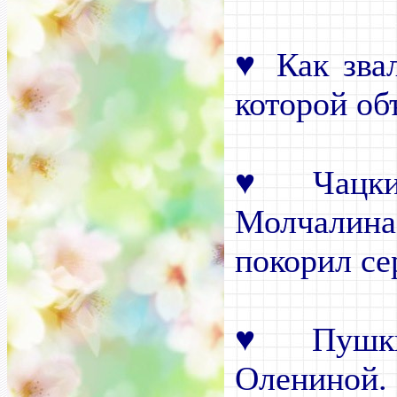
♥
Как зва
которой о
♥
Чацк
Молчалина
покорил се
♥
Пушки
Олениной.