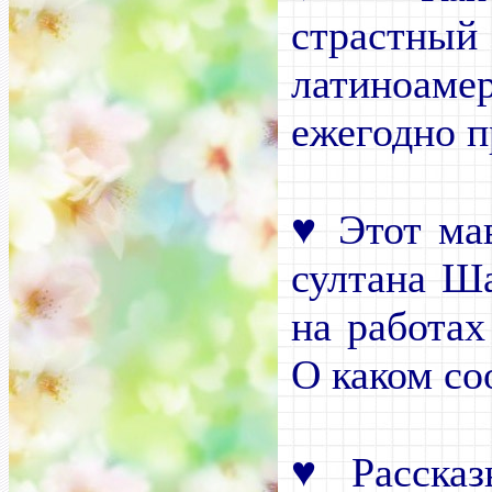
страстный
латиноаме
ежегодно п
♥
Этот ма
султана Ша
на работах
О каком со
♥
Рассказ