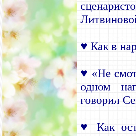
сценари
Литвиново
♥
Как в нар
♥
«Не смотр
одном на
говорил С
♥
Как ост