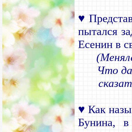
♥
Представ
пытался з
Есенин в с
(Меняле
Что да
сказат
♥
Как назы
Бунина, 