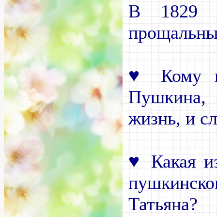
В 1829 
прощальные
♥
Кому п
Пушкина, 
жизнь, и с
♥
Какая и
пушкинско
Татьяна?