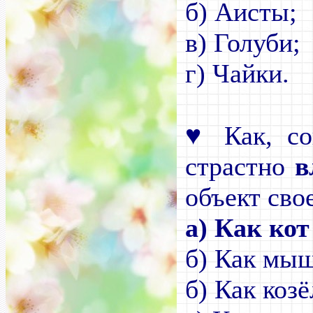
б) Аисты;
в)
Г
г) Чайки.
♥
Как, со
страстно
в
объект сво
а) Как кот
б) Как мыш
б) Как