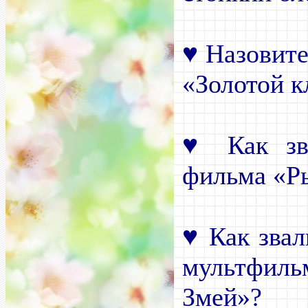
♥
Назовит
«Золотой 
♥
Как зва
фильма «Р
♥
Как зва
мультфиль
Змей»?