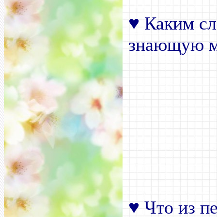
♥
Каким сл
знающую 
♥
Что из пе