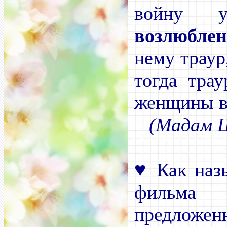
войну 
возлюбле
нему траур
тогда тра
женщины вс
(Мадам 
♥
Как назы
фильма
предложе