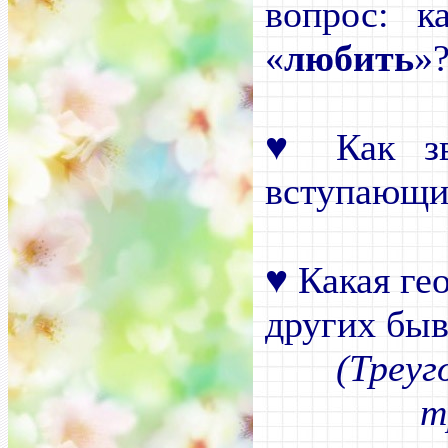
вопрос: к
«
любить
»
♥
Как зв
вступающи
♥
Какая ге
других быв
(Треуг
т