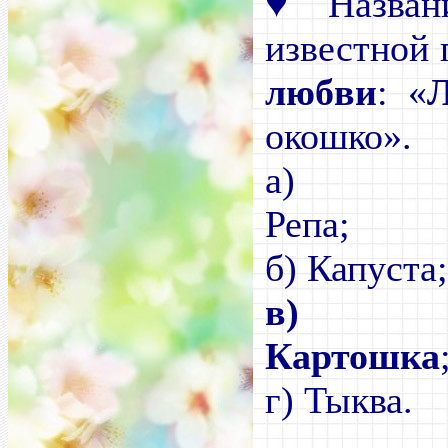
♥
Названи
известной 
любви
: «
окошко».
а)
Р
б) Капуста
в)
Картошка
г) Тыква.