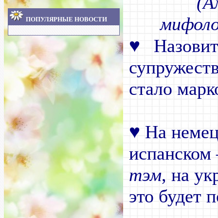
(А
мифоло
ПОПУЛЯРНЫЕ НОВОСТИ
♥
Назовит
супружеств
стало марк
♥
На немец
испанском
тэм
, на у
это будет 