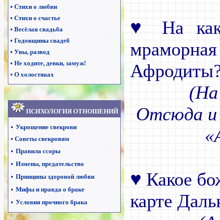
•
Стихи о любви
•
Стихи о счастье
♥
На како
•
Весёлая свадьба
•
Годовщины свадеб
мрамор
•
Увы, развод
•
Не ходите, девки, замуж!
Афродиты
•
О холостяках
(На
Отсюда и
ПСИХОЛОГИЯ ОТНОШЕНИЙ
•
Укрощение свекрови
«
•
Советы свекровям
•
Правила ссоры
•
Измены, предательство
♥
Какое бо
•
Принципы здоровой любви
•
Мифы и правда о браке
карте Даль
•
Условия прочного брака