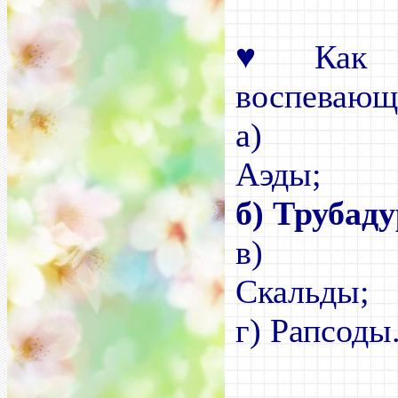
♥
Как на
воспевающ
а)
А
б) Трубад
в)
Ск
г) Рапсоды