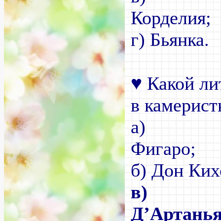
Ко
г) Бьянка.
♥
Какой ли
в камерист
а)
Ф
б) Дон Ких
в
)
Д’Артанья