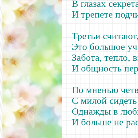
В глазах секре
И трепете подч
Третьи считают
Это большое уч
Забота, тепло, 
И общность пе
По мненью четв
С милой сидеть 
Однажды в люб
И больше не рас