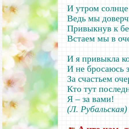
И утром солнце 
Ведь мы доверч
Привыкнув к бе
Встаем мы в оче
И я привыкла ко
И не бросаюсь 
За счастьем оче
Кто тут послед
Я – за вами!
(Л. Рубальская)