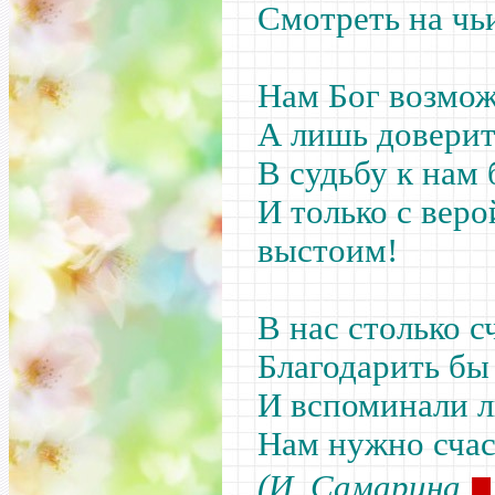
Смотреть на чь
Нам Бог возмож
А лишь доверить
В судьбу к нам
И только с веро
выстоим!
В нас столько с
Благодарить бы
И вспоминали л
Нам нужно сча
■
(И. Самарина