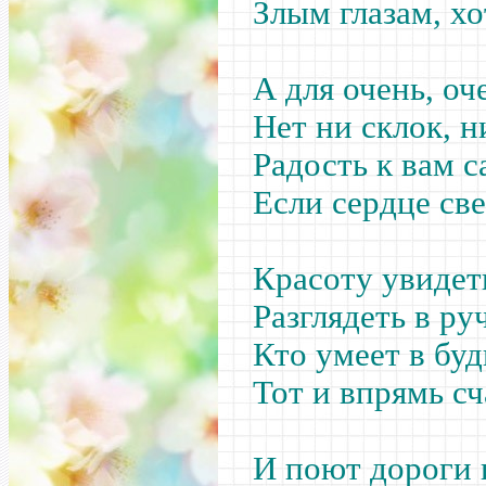
Злым глазам, х
А для очень, оч
Нет ни склок, н
Радость к вам с
Если сердце све
Красоту увидет
Разглядеть в ру
Кто умеет в бу
Тот и впрямь с
И поют дороги 