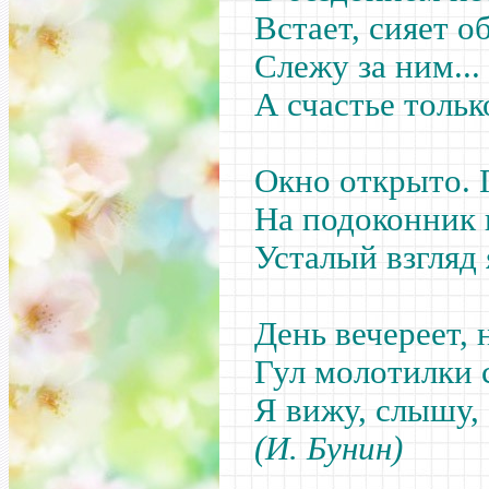
Встает, сияет о
Слежу за ним..
А счастье толь
Окно открыто. 
На подоконник 
Усталый взгляд 
День вечереет, 
Гул молотилки 
Я вижу, слышу, 
(И. Бунин)