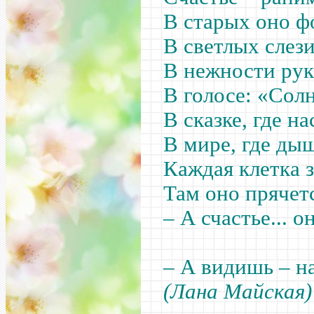
В старых оно ф
В светлых слез
В нежности рук
В голосе: «Сол
В сказке, где на
В мире, где ды
Каждая клетка 
Там оно прячетс
– А счастье... о
– А видишь – на
(Лана Майская)