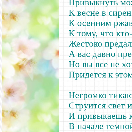
Привыкнуть мож
К весне в сире
К осенним ржав
К тому, что кто
Жестоко предал 
А вас давно пр
Но вы все не хо
Придется к это
Негромко тикаю
Струится свет 
И привыкаешь к
В начале темно