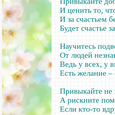
Привыкайте доб
И ценить то, ч
И за счастьем 
Будет счастье з
Научитесь подв
От людей незн
Ведь у всех, у 
Есть желание –
Привыкайте не з
А рискните пом
Если кто-то вдр