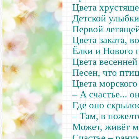
Цвета хрустяще
Детской улыбк
Первой летящей
Цвета заката, в
Ёлки и Нового г
Цвета весенней
Песен, что пти
Цвета морского 
– А счастье... о
Где оно скрыло
– Там, в пожел
Может, живёт м
Счастье – раним