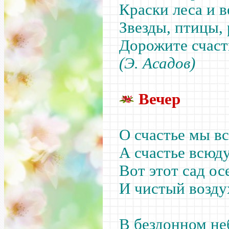
Краски леса и в
Звезды, птицы, 
Дорожите счаст
(Э. Асадов)
Вечер
О счастье мы в
А счастье всюд
Вот этот сад ос
И чистый возду
В бездонном не