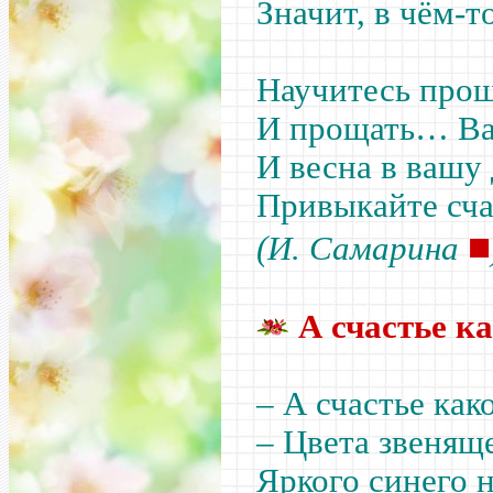
Значит, в чём-т
Научитесь прощ
И прощать… Вам
И весна в вашу
Привыкайте сч
■
(И. Самарина
А счастье к
– А счастье как
– Цвета звеняще
Яркого синего н