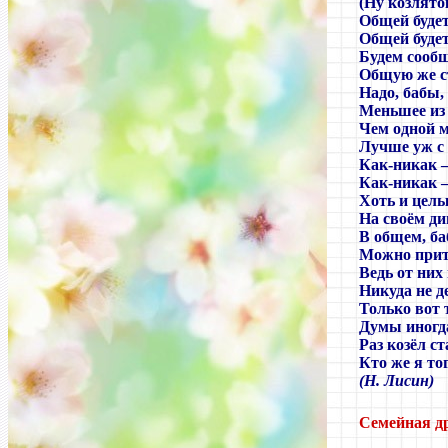
(Ну козляток
Общей будет
Общей будет
Будем сооб
Общую же с
Надо, бабы,
Меньшее из 
Чем одной 
Лучше уж с 
Как-никак
Как-никак
Хоть и целы
На своём див
В общем, ба
Можно прит
Ведь от них
Никуда не д
Только вот 
Думы иногд
Раз козёл 
Кто же я то
(Н. Лисин)
Семейная д