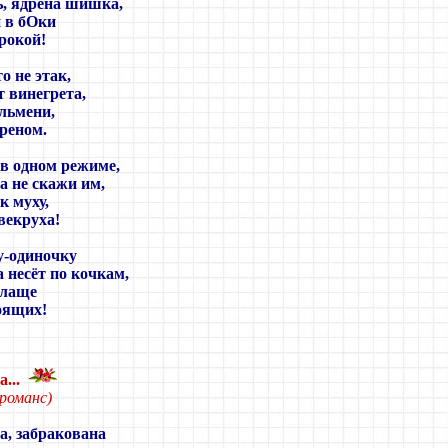
ь, ядрёна шишка,
 в бОки
рокой!
то не этак,
т винегрета,
льмени,
хреном.
в одном режиме,
а не скажи им,
к муху,
свекруха!
у-одиночку
а несёт по кочкам,
слаще
оящих!
а...
 романс)
а, забракована