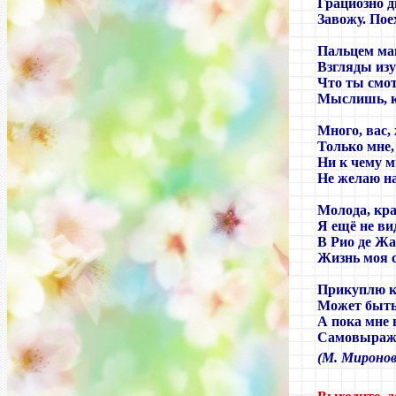
Грациозно д
Завожу. Пое
Пальцем ма
Взгляды изу
Что ты смот
Мыслишь, ка
Много, вас,
Только мне,
Ни к чему м
Не желаю на
Молода, кра
Я ещё не ви
В Рио де Ж
Жизнь моя с
Прикуплю кв
Может быть,
А пока мне 
Самовыражен
(М. Мироно