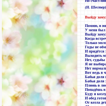
Но счастлив
(
Н. Шестер
Выйду замуж
Помню, в ю
У меня был
Выйду заму
Когда встре
Только мол
Годы не об
И придётся 
Выходить м
Нет, судьбы
Я не выбир
Нет норма
Вот ведь в 
Бабья доля 
Бабья доля 
Плюнь в лю
Попадёшь в 
Буду я козл
И обед гото
От козла де