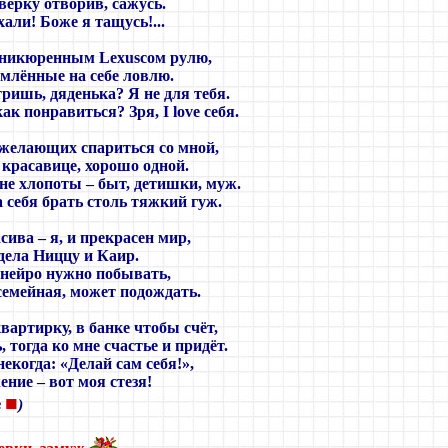
верку отворив, сажусь.
хали! Боже я тащусь!...
никюренным Lexusсом рулю,
млённые на себе ловлю.
ришь, дяденька? Я не для тебя.
к понравиться? Зря, I love себя.
 желающих спариться со мной,
 красавице, хорошо одной.
не хлопоты – быт, детишки, муж.
 себя брать столь тяжкий гуж.
сива – я, и прекрасен мир,
дела Ниццу и Каир.
анейро нужно побывать,
емейная, может подождать.
артирку, в банке чтобы счёт,
 тогда ко мне счастье и придёт.
некогда: «Делай сам себя!»,
ие – вот моя стезя!
■
в
)