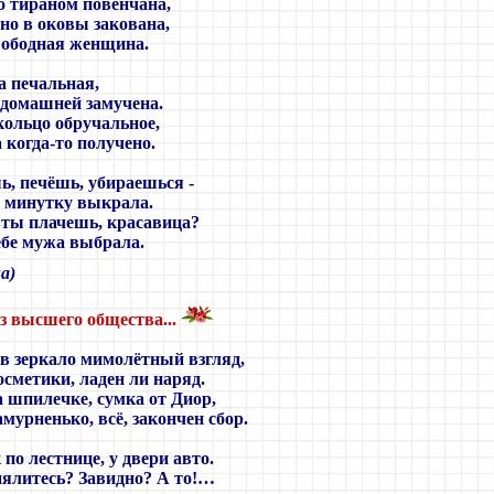
о тираном повенчана,
но в оковы закована,
вободная женщина.
 а печальная,
 домашней замучена.
кольцо обручальное,
 когда-то получено.
ь, печёшь, убираешься -
ы минутку выкрала.
 ты плачешь, красавица?
ебе мужа выбрала.
а)
з высшего общества...
в зеркало мимолётный взгляд,
осметики, ладен ли наряд.
 шпилечке, сумка от Диор,
амурненько, всё, закончен сбор.
 по лестнице, у двери авто.
пялитесь? Завидно? А то!…