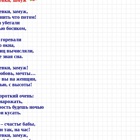
девки, замуж
евки, замуж,
нить что потом!
 убегали
ью босиком,
 горевали
 окна,
иц вычисляли,
 зная сна.
евки, замуж!
 любовь, мечты…
е вы на женщин,
ью, с высоты!
ороткий очень:
нарожать,
рость будешь ночью
и кусать.
 – счастье бабы,
 так, на час!
евки, замуж,