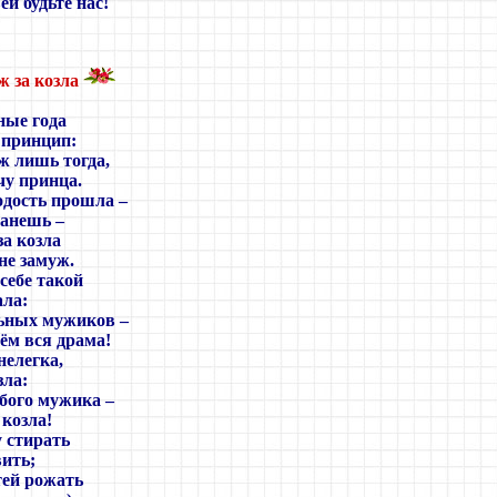
ей будьте нас!
)
 за козла
ные года
 принцип:
ж лишь тогда,
чу принца.
одость прошла
–
манешь
–
за козла
не замуж.
 себе такой
ала:
льных мужиков
–
чём вся драма!
нелегка,
зла:
бого мужика
–
козла!
у стирать
вить;
тей рожать