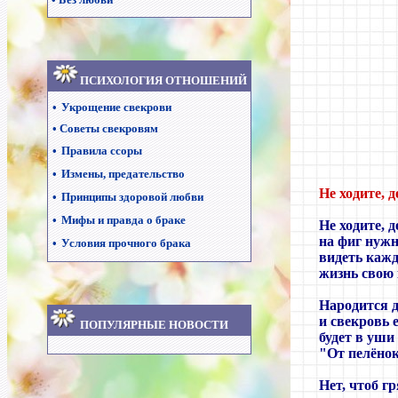
ПСИХОЛОГИЯ ОТНОШЕНИЙ
•
Укрощение свекрови
•
Советы свекровям
•
Правила ссоры
•
Измены, предательство
Не ходите, 
•
Принципы здоровой любви
•
Мифы и правда о браке
Не ходите, д
на фиг нуж
•
Условия прочного брака
видеть кажд
жизнь свою
Народится д
и свекровь 
ПОПУЛЯРНЫЕ НОВОСТИ
будет в уши
"От пелёнок
Нет, чтоб г