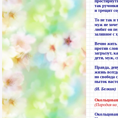
простирнут
так ручонки
и трещит со
То не так и 
муж не хоче
любит он пе
заливное с 
Вечно жить 
против слов
загрызут, ка
дети, муж, 
Правда, дев
жизнь всегд
но свобода 
пыток наст
(
И. Белкин)
Окольцован
(Пародия на
Окольцован