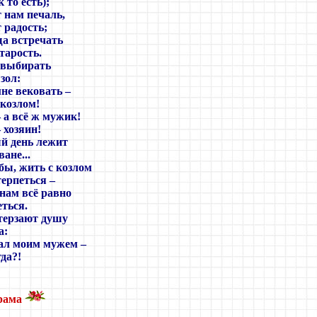
 то есть);
 нам печаль,
 радость;
ща встречать
тарость.
 выбирать
зол:
мне вековать
–
козлом!
–
а всё ж мужик!
–
хозяин!
й день лежит
ане...
бы, жить с козлом
ерпеться
–
 нам всё равно
еться.
терзают душу
а:
стал моим мужем
–
гда?!
рама