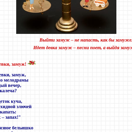
Выйти замуж – не напасть, как бы замуже
Идет девка замуж – песни поет, а выйдя замуж
девки, замуж!
евки, замуж,
но мелодрамы
ый вечер,
 калеча?
еток куча,
ехидной злючей
 капать:
 – запах!"
рязное бельишко