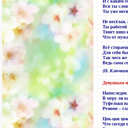
И с каким-т
Вся ты слов
Ты уже нес
Не весёлая,
Ты работой
Тянет вниз 
Что от мужа
Всё стираеш
Для себя б
Так чего же
Ведь сама с
(Н. Ключкин
Девушкам и
Напоследок 
В меру ли к
Туфельки на
Резюме – гл
Цок-цок цок
Что соседи 