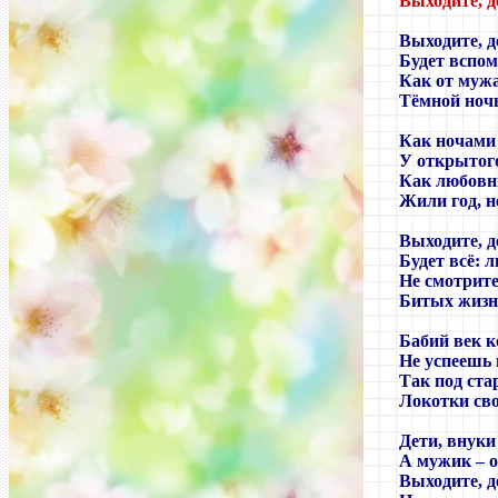
Выходите, 
Выходите, д
Будет вспом
Как от мужа
Тёмной ноч
Как ночами
У открытого
Как любовн
Жили год, не
Выходите, д
Будет всё:
Не смотрит
Битых жизн
Бабий век к
Не успеешь 
Так под ста
Локотки сво
Дети, внуки
А мужик – он
Выходите, д