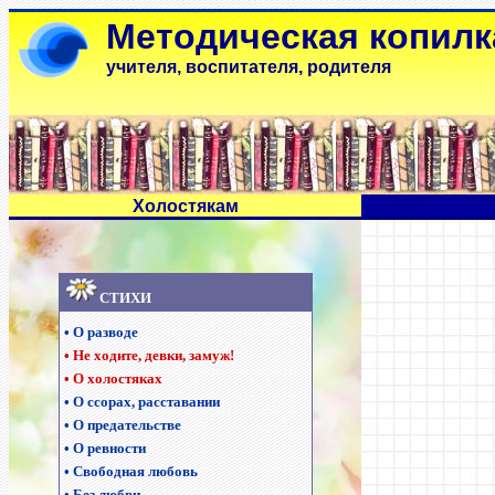
Методическая копилк
учителя, воспитателя, родителя
Холостякам
СТИХИ
•
О разводе
•
Не ходите, девки, замуж!
•
О холостяках
•
О ссорах, расставании
•
О предательстве
•
О ревности
•
Свободная любовь
•
Без любви