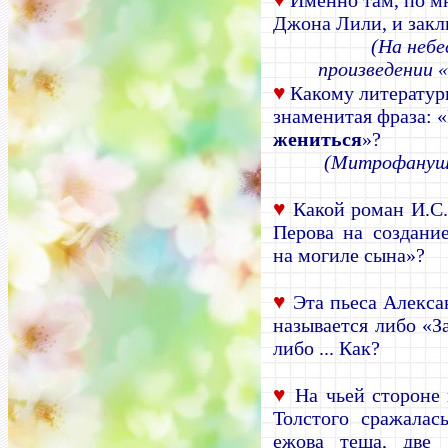
Именно там, по м
Джона Лили, и зак
(На небе
произведении «
♥
Какому литератур
знаменитая фраза: «
жениться
»?
(Митрофанушк
♥
Какой роман И.С.
Перова на создани
на могиле сына»?
♥
Эта пьеса Алекса
называется либо «З
либо ... Как?
♥
На чьей стороне 
Толстого сражала
ежова теща, две