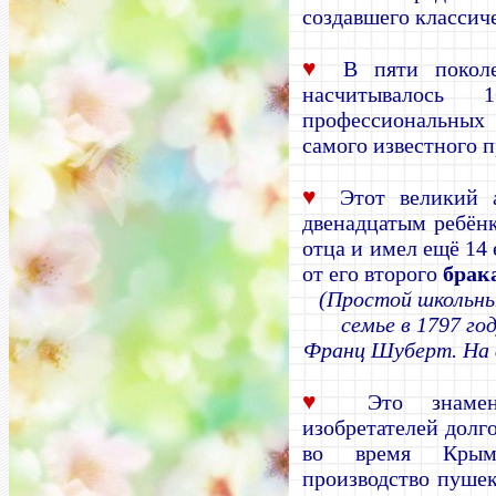
создавшего классич
♥
В пяти покол
насчитывалось
профессиональны
самого известного 
♥
Этот великий а
двенадцатым ребён
отца и имел ещё 14 
от его второго
брак
(Простой школьны
семье в 1797 го
Франц Шуберт. На 
♥
Это знамен
изобретателей долг
во время Крымс
производство пушек