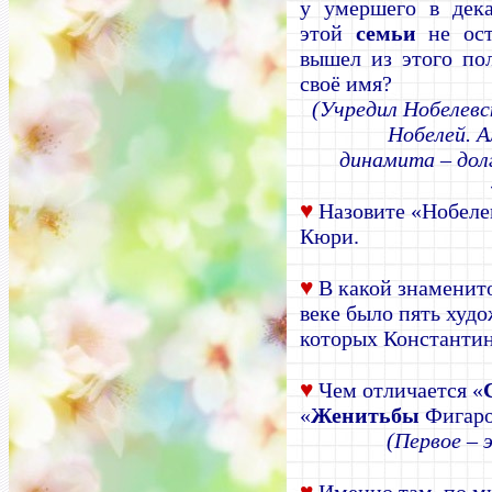
у умершего в дека
этой
семьи
не ост
вышел из этого по
своё имя?
(Учредил Нобелевс
Нобелей. 
динамита – долг
♥
Назовите «Нобеле
Кюри.
♥
В какой знаменит
веке было пять худ
которых Константи
♥
Чем отличается «
«
Женитьбы
Фигар
(Первое – 
♥