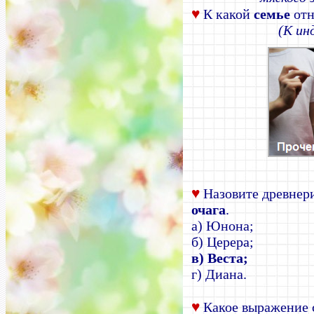
♥
К какой
семье
отн
(К ин
♥
Назовите древне
очага
.
а) Юнона;
б) Церера;
в) Веста;
г) Диана.
♥
Какое выражение 