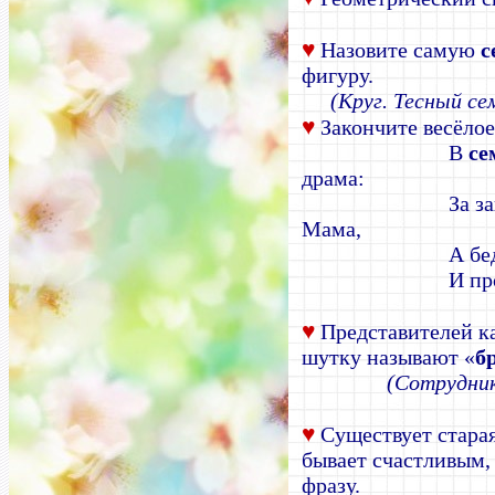
♥
Назовите самую
с
фигуру.
(Круг. Тесный се
♥
Закончите весёлое
В
се
драма:
За з
Мама,
А бе
И пр
♥
Представителей к
шутку называют «
б
(Сотрудни
♥
Существует старая
бывает счастливым, 
фразу.