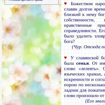
♥
Божеством наро
славян долгое врем
близкий к нему бог
собственности, 
нравственные пр
справедливости. Ег
было удалить злов
бога?
(Чур. Отсюда п
♥
У славянской б
была
семья
. От и
слово «лелеять». 
языческих храмах, 
искренности и согл
порою по несколько 
ладони для пожатия
слово произошло от
(Его звал