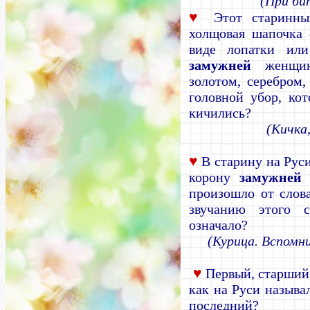
(При би
♥
Этот старинны
холщовая шапочка 
виде лопатки или
замужней
женщин
золотом, серебром,
головной убор, ко
кичились?
(Кичка
♥
В старину на Рус
корону
замужней
ж
произошло от слов
звучанию этого с
означало?
(Курица. Вспомни
♥
Первый, старший 
как на Руси называ
последний?