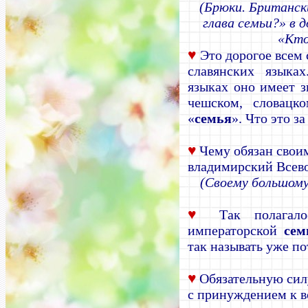
(Брюки. Британск
глава семьи?» в 
«Кто
♥
Это дорогое всем 
славянских языка
языках оно имеет 
чешском, словацк
«
семья
». Что это за
♥
Чему обязан свои
владимирский Всев
(Своему большому
♥
Так полагалос
императорской
сем
так называть уже п
♥
Обязательную сил
с принуждением к 