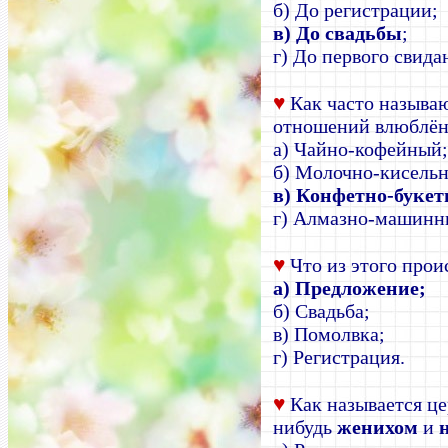
б) До регистрации;
в) До свадьбы
;
г) До первого свида
♥
Как часто называ
отношений влюблё
а) Чайно-кофейный
б) Молочно-кисель
в) Конфетно-буке
г) Алмазно-машинн
♥
Что из этого прои
а) Предложение;
б) Свадьба;
в) Помолвка;
г) Регистрация.
♥
Как называется це
нибудь
женихом
и