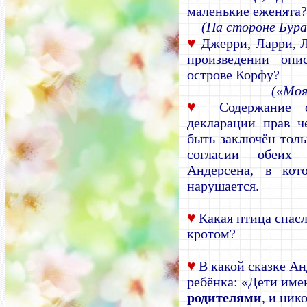
маленькие еженята
(На стороне Бура
♥
Джерри, Ларри, Л
произведении оп
острове Корфу?
(«Мо
♥
Содержание о
декларации прав че
быть заключён тол
согласии обеих 
Андерсена, в кот
нарушается.
♥
Какая птица спас
кротом?
♥
В какой сказке Ан
ребёнка: «Дети име
родителями
, и ник