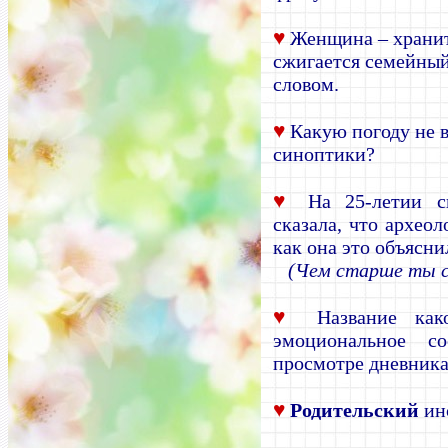
♥
Женщина
–
хранит
сжигается семейны
словом.
♥
Какую погоду не в
синоптики?
♥
На 25-летии 
сказала, что археол
как она это объясни
(Чем старше ты с
♥
Название каког
эмоциональное с
просмотре дневника
♥
Родительский
инс