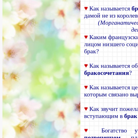
♥
Как называется
б
дамой не из королев
(Морганатичес
де
♥
Каким французск
лицом низшего соц
брак?
♥
Как называется об
бракосочетания
?
♥
Как называется це
которым связано вы
♥
Как звучит пожел
вступающим в
брак
♥
Богатство у
подвенечном
плат