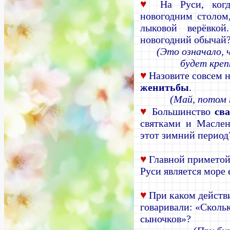
♥
На Руси, ког
новогодним столом
лыковой верёвкой
новогодний обычай
(Это означало,
будет креп
♥
Назовите совсем 
женитьбы
.
(Май, потом 
♥
Большинство
сва
святками и Маслен
этот зимний период
♥
Главной примето
Руси является море 
♥
При каком действ
говаривали: «Скольк
сыночков»?