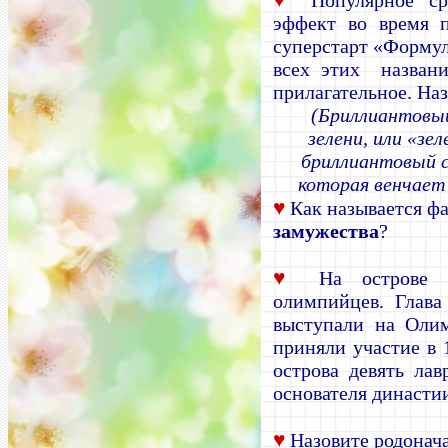
Популярное сре
эффект во время п
суперстарт «Форму
всех этих названи
прилагательное. Наз
(Бриллиантовы
зелени, или «зе
бриллиантовый 
которая венчает
♥
Как называется ф
замужества
?
♥
На острове 
олимпийцев. Глав
выступали на Олим
приняли участие в 1
острова девять ла
основателя династи
♥
Назовите родонач