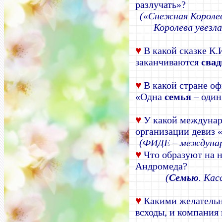
разлучать»?
(«Снежная Короле
Королева увезла
♥
В какой сказке К.
заканчиваются
свад
♥
В какой стране оф
«Одна
семья
– один
♥
У какой междунар
организации девиз 
(ФИДЕ
– междунар
♥
Что образуют на н
Андромеда?
(
Семью
. Кас
♥
Какими желательн
всходы, и компания