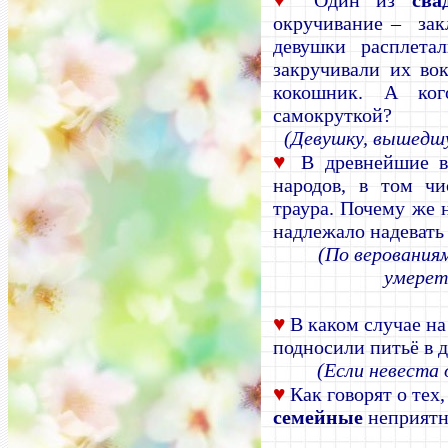
Один из
сва
окручивание – зак
девушки расплетал
закручивали их во
кокошник. А ког
самокруткой?
(Девушку, вышедшу
♥
В древнейшие в
народов, в том чи
траура. Почему же 
надлежало надевать
(По верования
умерет
♥
В каком случае н
подносили питьё в 
(Если невеста 
♥
Как говорят о тех
семейные
неприятн