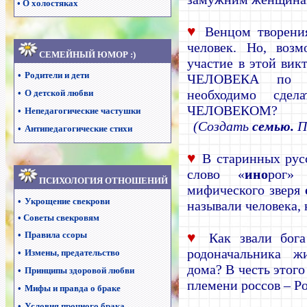
•
О холостяках
♥
Венцом творения
человек. Но, воз
СЕМЕЙНЫЙ ЮМОР :)
участие в этой вик
•
Родители и дети
ЧЕЛОВЕКА по В
необходимо сдел
•
О детской любви
ЧЕЛОВЕКОМ?
•
Непедагогические частушки
(Создать
семью.
П
•
Антипедагогические стихи
♥
В старинных русс
слово «
ино
рог»
ПСИХОЛОГИЯ ОТНОШЕНИЙ
мифического зверя
•
Укрощение свекрови
называли человека,
•
Советы свекровям
•
Правила ссоры
♥
Как звали бога 
родоначальника ж
•
Измены, предательство
дома? В честь этого
•
Принципы здоровой любви
племени россов – Ро
•
Мифы и правда о браке
•
Условия прочного брака