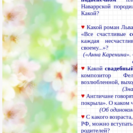
Наваррской пород
Какой?
♥
Какой роман Льва 
«Все счастливые
с
каждая несчастл
своему...»?
(«Анна Каренина».
♥
Какой
свадебны
композитор Фе
возлюбленной, выхо
(Зн
♥
Англичане говорят
покрыла». О каком ч
(Об одиноком
♥
С какого возраста,
РФ, можно вступать
родителей?