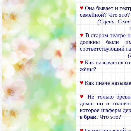
♥
Она бывает и теат
семейной? Что это?
(Сцена. Семе
♥
В старом театре н
должны были им
соответствующий га
(
♥
Как называется го
жёны?
♥
Как иначе называ
♥
Не только брёвна
дома, но и головн
которое шаферы де
в
брак
. Что это?
♥
Геометрический 