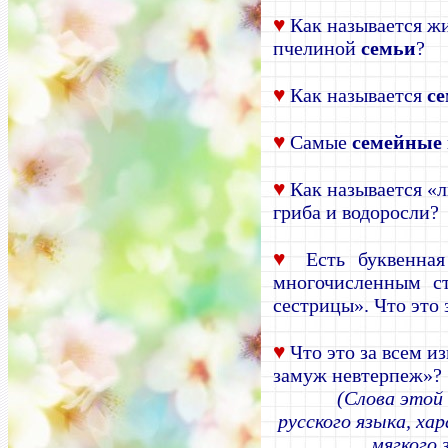
♥
Как называется ж
пчелиной
семьи
?
♥
Как называется
с
♥
Самые
семейные
♥
Как называется «
гриба и водоросли?
♥
Есть буквенна
многочисленным ст
сестрицы». Что это 
♥
Что это за всем из
замуж невтерпеж»?
(Слова этой
русского языка, х
мягкого 