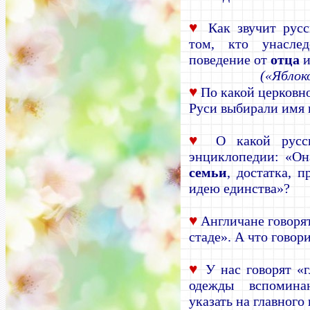
♥
Как звучит русс
том, кто унаслед
поведение от
отца
и
(«Яблок
♥
По какой церковно
Руси выбирали имя
♥
О какой русск
энциклопедии: «Он
семьи
, достатка, п
идею единства»?
♥
Англичане говорят
стаде». А что говор
♥
У нас говорят «
одежды вспомина
указать на главного