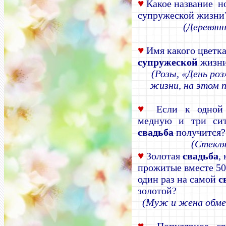
♥
Какое название н
супружеской жизни
(Деревян
♥
Имя какого цветк
супружеской
жизн
(Розы, «День ро
жизни, на этом 
♥
Если к одной 
медную и три сит
свадьба
получится?
(Стекл
♥
Золотая
свадьба
,
прожитые вместе 50
один раз на самой
с
золотой?
(Муж и жена обме
♥