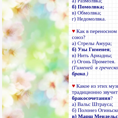
а) Размолвка;
б) Помолвка;
в) Обмолвка;
г) Недомолвка.
♥
Как в переносном
союз?
а) Стрелы Амура;
б) Узы Гименея
;
в) Нить Ариадны;
г) Огонь Прометея.
(Гименей в греческ
брака
.)
♥
Какое из этих му
традиционно звучит
бракосочетания
?
а) Вальс Штрауса;
б) Полонез Огиньск
в) Марш Мендельс