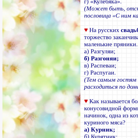
г) «Кулебяка».
(Может быть, отсю
пословица «С ним к
♥
На русских
свадь
торжество заканчива
маленькие пряники.
а) Разгуляи;
б) Разгоняи;
в) Распеваи;
г) Распугаи.
(Тем самым гостям 
расходиться по дом
♥
Как называется б
конусовидной форм
начинок, одна из ко
куриного мяса?
а) Курник;
б) Курятник;