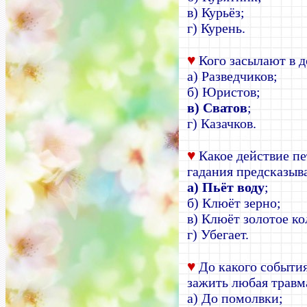
в) Курьёз;
г) Курень.
♥
Кого засылают в 
а) Разведчиков;
б) Юристов;
в) Сватов
;
г) Казачков.
♥
Какое действие пе
гадания предсказыва
а) Пьёт воду
;
б) Клюёт зерно;
в) Клюёт золотое ко
г) Убегает.
♥
До какого события
зажить любая травм
а) До помолвки;