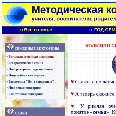
Методическая к
учителя, воспитателя, родите
◘ Всё о семье
◘
ГОД СЕМ
БОЛЬШАЯ С
СЕМЕЙНЫЕ ВИКТОРИНЫ
•
Большая семейная викторина
•
Географическая семья
•
Литературные родственники
•
Поцелуйная викторина
♥
Скажите по латын
•
Викторина "Дела сердечные"
•
Любовная викторина
♥
А теперь скажите 
•
Счастливая викторина
♥
У римлян очен
понятие «
семья
». 
С
ТИХИ