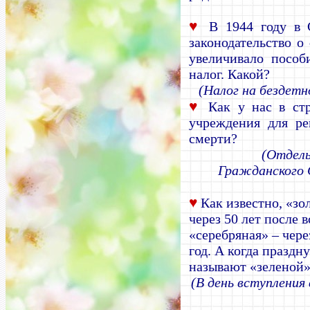
♥
В 1944 году в 
законодательство о
увеличивало посо
налог. Какой?
(Налог на бездет
♥
Как у нас в стр
учреждения для ре
смерти?
(Отделы
Гражданского 
♥
Как известно, «зо
через 50 лет после 
«серебряная»
– чере
год. А когда праздн
называют «зеленой
(В день вступления