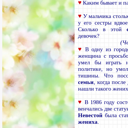
♥
Каким бывает и п
♥
У мальчика столько
у его сестры вдвое
Сколько в этой
девочек?
(Ч
♥
В одну из горо
женщина с просьбо
умел бы играть н
политике, но умол
тишины. Что посо
семьи
, когда после
нашли такого жених
♥
В 1986 году сос
венчались две стату
Невестой
была ста
жениха
.