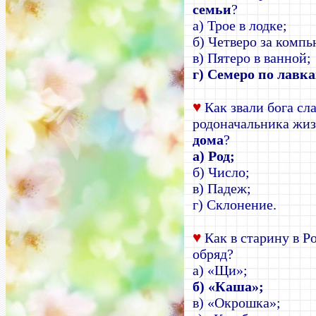
семьи
?
а) Трое в лодке;
б) Четверо за комп
в) Пятеро в ванной;
г) Семеро по лавк
♥
Как звали бога сл
родоначальника жиз
дома
?
а) Род;
б) Число;
в) Падеж;
г) Склонение.
♥
Как в старину в Р
обряд?
а) «Щи»;
б) «Каша»;
в) «Окрошка»;