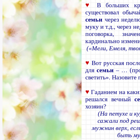
♥
В больших кр
существовал обыча
семьи
через неделю
муку и т.д., через 
поговорка, знач
кардинально измени
(«Мели, Емеля, тво
♥
Вот русская посл
для
семьи
– … (про
светить». Назовите
♥
Гаданием на каки
решался вечный
с
хозяин?
(На петухе и к
сажали под реш
мужнин верх, есл
быть му