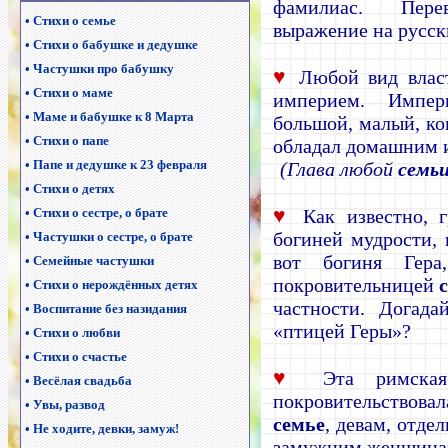
фамилиас. Пере
•
Стихи о семье
выражение на русск
•
Стихи о бабушке и дедушке
•
Частушки про бабушку
♥
Любой вид власт
•
Стихи о маме
империем. Импер
•
Маме и бабушке к 8 Марта
большой, малый, кон
•
Стихи о папе
обладал домашним 
•
Папе и дедушке к 23 февраля
(Глава любой
семь
•
Стихи о детях
♥
•
Стихи о сестре, о брате
Как известно, г
богиней мудрости, 
•
Частушки о сестре, о брате
вот богиня Гера,
•
Семейные частушки
покровительницей
•
Стихи о нерождённых детях
частности. Догада
•
Воспитание без назидания
«птицей Геры»?
•
Стихи о любви
•
Стихи о счастье
♥
Эта римская 
•
Весёлая свадьба
покровительство
•
Увы, развод
семье
, девам, отде
•
Не ходите, девки, замуж!
замужним женщинам