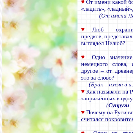
♥
От имени какой б
«ладить», «ладный»
(От имени Л
♥
Люб – охран
предков, представал
выглядел Нелюб?
♥
Одно значение 
немецкого слова, 
другое – от древне
это за слово?
(Брак
–
изъян в и
♥
Как называли на Р
запряжённых в одну
(
Супруги
-
♥
Почему на Руси в
считался покровит
♥