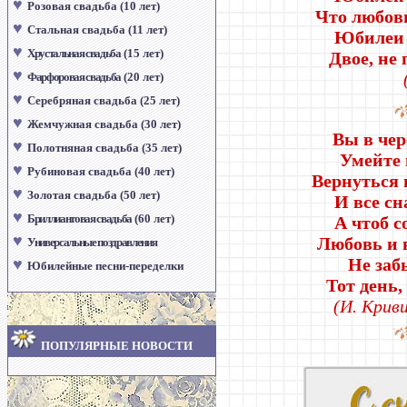
♥
Розовая свадьба (10 лет)
Что любов
♥
Стальная свадьба (11 лет)
Юбилеи 
♥
Хрустальная свадьба
(15 лет)
Двое, не
♥
Фарфоровая свадьба
(20 лет)
♥
Серебряная свадьба (25 лет)
♥
Жемчужная свадьба (30 лет)
Вы в чер
♥
Полотняная свадьба (35 лет)
Умейте 
♥
Рубиновая свадьба (40 лет)
Вернуться 
♥
Золотая свадьба (50 лет)
И все сн
♥
Бриллиантовая свадьба
(60 лет)
А чтоб с
♥
Любовь и 
Универсальные поздравления
Не заб
♥
Юбилейные песни-переделки
Тот день,
(И. Крив
ПОПУЛЯРНЫЕ НОВОСТИ