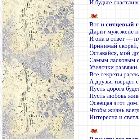
И будьте счастлив
Вот и
ситцевый г
Дарит муж жене п
И она в ответ — п
Принимай скорей,
Оставайся, мой др
Самым ласковым с
Узелочки развяжи.
Все секреты расс
А друзья твердят с
Пусть дорога буде
Пусть любовь живе
Освещая этот дом.
Чтобы жизнь всег
Интересна и светл