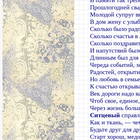
В памяти так треп
Прошлогодней сва
Молодой супруг вн
В дом жену с улыб
Сколько было радо
Сколько счастья в
Сколько поздрави
И напутствий было
Длинным был для 
Череда событий, х
Радостей, открыти
Но любовь в семье
К счастью открыв
Век дороги надо в
Чтоб свое, единое,
Через жизнь боль
Ситцевый
справ
Как и ткань, — че
Будьте друг для др
Старт хорош, медо