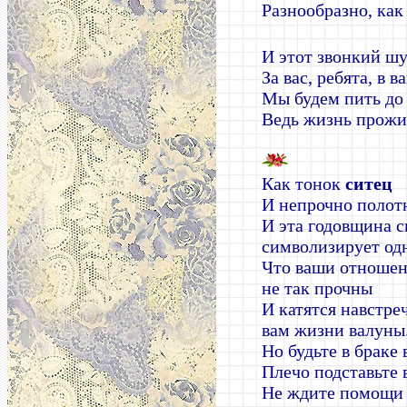
Разнообразно, как
И этот звонкий ш
За вас, ребята, в в
Мы будем пить до д
Ведь жизнь прожи
Как тонок
ситец
И непрочно полот
И эта годовщина 
символизирует од
Что ваши отноше
не так прочны
И катятся навстре
вам жизни валуны
Но будьте в браке
Плечо подставьте 
Не ждите помощи 