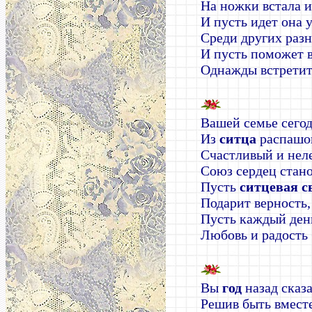
На ножки встала и
И пусть идет она 
Среди других раз
И пусть поможет 
Однажды встретит
Вашей семье сего
Из
ситца
распашо
Счастливый и неле
Союз сердец стано
Пусть
ситцевая с
Подарит верность,
Пусть каждый ден
Любовь и радость 
Вы
год
назад сказа
Решив быть вместе