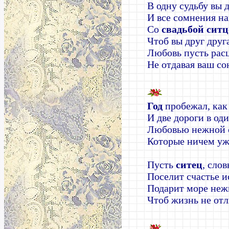
В одну судьбу вы 
И все сомнения на
Со
свадьбой сит
Чтоб вы друг друг
Любовь пусть расц
Не отдавая ваш со
Год
пробежал, как
И две дороги в оди
Любовью нежной 
Которые ничем уж
Пусть
ситец
, слов
Поселит счастье ис
Подарит море неж
Чтоб жизнь не отл