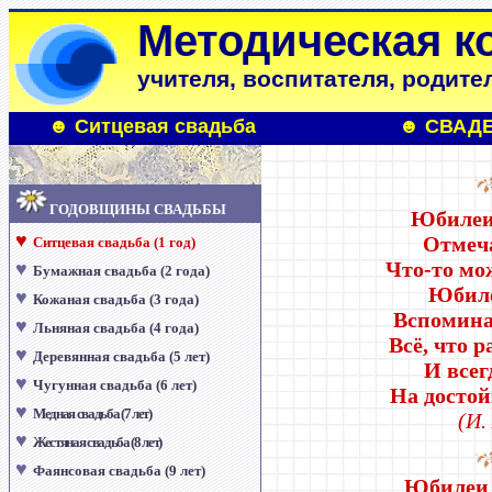
Методическая к
учителя, воспитателя, родите
☻
Ситцевая свадьба
☻
СВАД
ГОДОВЩИНЫ СВАДЬБЫ
Юбилеи
♥
Отмеча
Ситцевая свадьба (1 год)
Что-то мо
♥
Бумажная свадьба (2 года)
Юбил
♥
Кожаная свадьба (3 года)
Вспоминай
♥
Льняная свадьба (4 года)
Всё, что р
♥
Деревянная свадьба (5 лет)
И всег
♥
Чугунная свадьба (6 лет)
На досто
♥
Медная свадьба (7 лет)
(И.
♥
Жестяная свадьба (8 лет)
♥
Фаянсовая свадьба (9 лет)
Юбилеи 