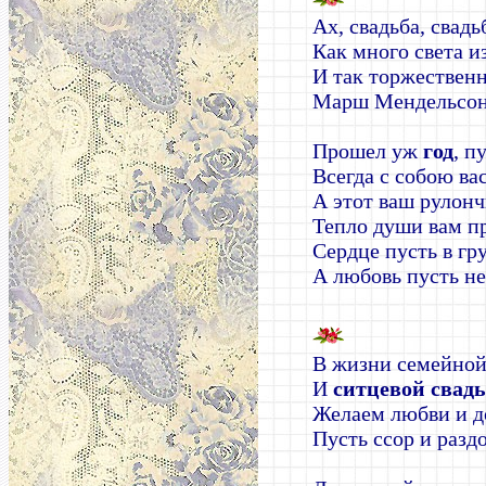
Ах, свадьба, свад
Как много света и
И так торжественн
Марш Мендельсона
Прошел уж
год
, п
Всегда с собою вас
А этот ваш рулон
Тепло души вам п
Сердце пусть в гр
А любовь пусть не
В жизни семейно
И
ситцевой свад
Желаем любви и д
Пусть ссор и раздо