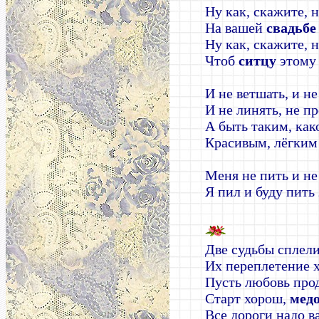
Ну как, скажите, 
На вашей
свадьбе
Ну как, скажите, н
Чтоб
ситцу
этому 
И не ветшать, и не
И не линять, не пр
А быть таким, ка
Красивым, лёгким
Меня не пить и не
Я пил и буду пить
Две судьбы сплели
Их переплетение 
Пусть любовь прод
Старт хорош,
мед
Все дороги надо в