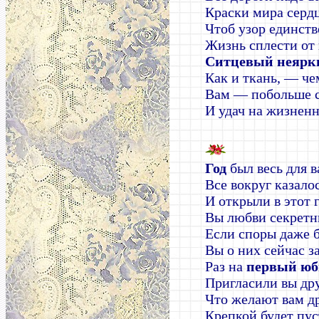
Краски мира серд
Чтоб узор единст
Жизнь сплести от 
Ситцевый неярки
Как и ткань, — че
Вам — побольше с
И удач на жизнен
Год
был весь для в
Все вокруг казало
И открыли в этот 
Вы любви секретн
Если споры даже
Вы о них сейчас з
Раз на
первый юб
Пригласили вы дру
Что желают вам д
Крепкой будет пус