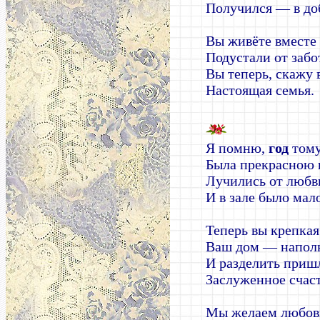
Получился — в до
Вы живёте вместе
Подустали от забо
Вы теперь, скажу 
Настоящая семья.
Я помню,
год
тому
Была прекрасною 
Лучились от любви
И в зале было мал
Теперь вы крепкая
Ваш дом — напол
И разделить приш
Заслуженное счаст
Мы желаем любов