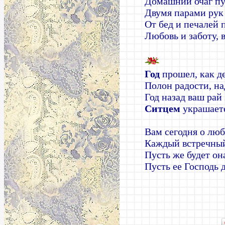
Домашний очаг пу
Двумя парами рук
От бед и печалей п
Любовь и заботу, 
Год
прошел, как д
Полон радости, на
Год назад ваш рай
Ситцем
украшаете
Вам сегодня о лю
Каждый встречный
Пусть же будет он
Пусть ее Господь 