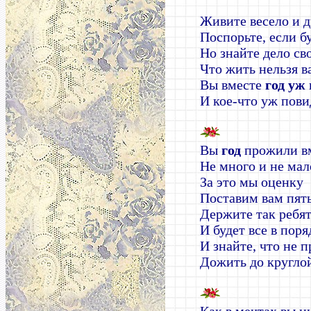
Живите весело и 
Поспорьте, если б
Но знайте дело сво
Что жить нельзя ва
Вы вместе
год уж
И кое-что уж пови
Вы
год
прожили вм
Не много и не мал
За это мы оценку
Поставим вам пять
Держите так ребя
И будет все в поря
И знайте, что не п
Дожить до кругло