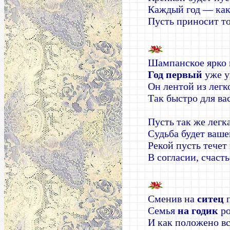
Каждый год — ка
Пусть приносит то
Шампанское ярко 
Год первый
уже у
Он лентой из легк
Так быстро для ва
Пусть так же легка
Судьба будет ваше
Рекой пусть течет
В согласии, счасть
Сменив на
ситец
Семья
на годик
ро
И как положено в