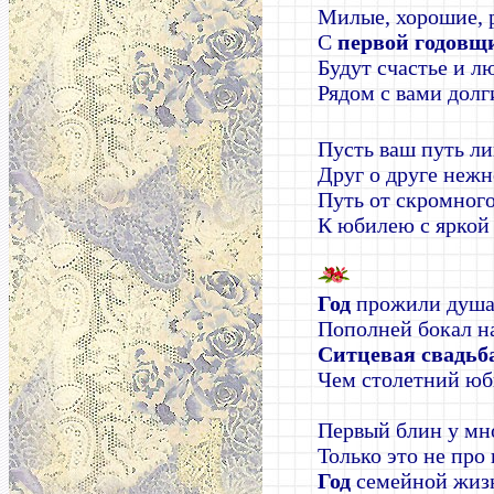
Милые, хорошие, 
С
первой годовщ
Будут счастье и л
Рядом с вами долг
Пусть ваш путь ли
Друг о друге нежн
Путь от скромног
К юбилею с яркой
Год
прожили душа 
Пополней бокал н
Ситцевая свадьб
Чем столетний юб
Первый блин у мн
Только это не про 
Год
семейной жиз