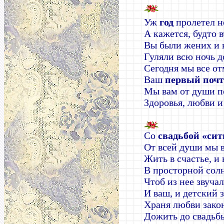
Уж
год
пролетел н
А кажется, будто 
Вы были жених и 
Гуляли всю ночь д
Сегодня мы все о
Ваш
первый поч
Мы вам от души 
Здоровья, любви и
Со
свадьбой «си
От всей души мы 
Жить в счастье, и 
В просторной сол
Чтоб из нее звучал
И ваш, и детский 
Храня любви закон
Дожить до свадьб