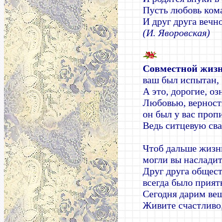
Пусть любовь ком
И друг друга вечно
(И. Яворовская)
Совместной жизн
ваш был испытан,
А это, дорогие, оз
Любовью, вернос
он был у вас проп
Ведь ситцевую сва
Чтоб дальше жиз
могли вы насладит
Друг друга общес
всегда было прият
Сегодня дарим вещ
Живите счастливо,