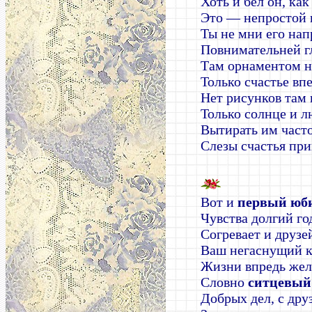
Хоть и бел он, как
Это — непростой 
Ты не мни его нап
Повнимательней г
Там орнаментом 
Только счастье вп
Нет рисунков там 
Только солнце и л
Вытирать им част
Слезы счастья при
Вот и
первый юб
Чувства долгий год
Согревает и друзе
Ваш негаснущий к
Жизни впредь жел
Словно
ситцевый
Добрых дел, с дру