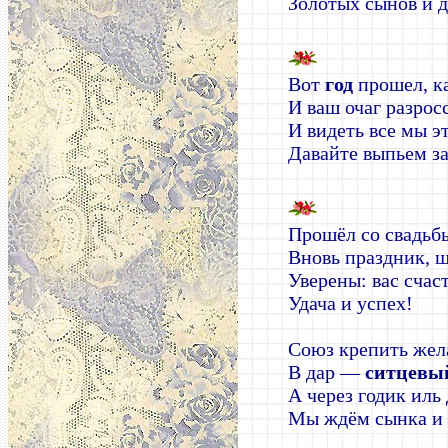
Золотых сынов и д
Вот
год
прошел, к
И ваш очаг разросс
И видеть все мы э
Давайте выпьем за
Прошёл со свадь
Вновь праздник, ш
Уверены: вас счаст
Удача и успех!
Союз крепить жел
В дар —
ситцевы
А через годик иль
Мы ждём сынка и 