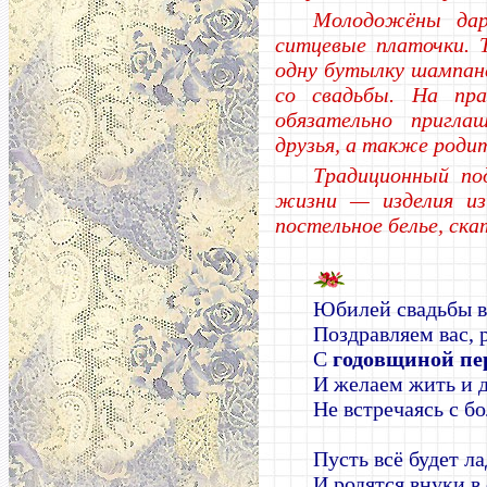
Молодожёны дар
ситцевые платочки.
одну бутылку шампанс
со свадьбы. На пра
обязательно пригла
друзья, а также роди
Традиционный по
жизни — изделия из
постельное белье, ска
Юбилей свадьбы 
Поздравляем вас, 
С
годовщиной пе
И желаем жить и д
Не встречаясь с б
Пусть всё будет ла
И родятся внуки в 