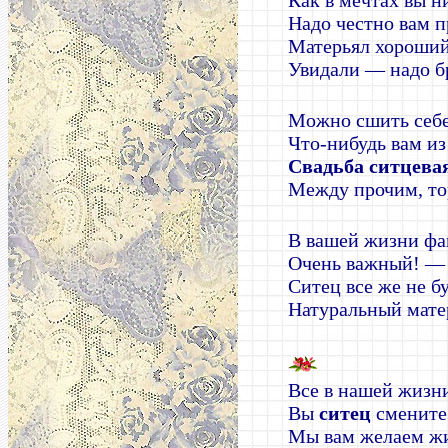
Как в мечтах вы н
Надо честно вам п
Матерьял хороши
Увидали — надо б
Можно сшить себе
Что-нибудь вам из 
Свадьба ситцева
Между прочим, то
В вашей жизни ф
Очень важный! — я
Ситец все же не 
Натуральный мате
Все в нашей жизни
Вы
ситец
смените
Мы вам желаем жи