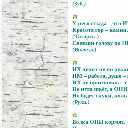
(Зуб.)
У него стыда
–
что
И
Красота гор
–
камни,
(Татарск.)
Снявши голову по
Н
(Волосы.)
ИХ
ценят не по рукав
ИМ
–
работа, душе
–
ИХ
не протянешь
–
с
Не игла шьёт, а
ОНИ
Не будет скуки, кол
(Руки.)
Волка
ОНИ
кормят.