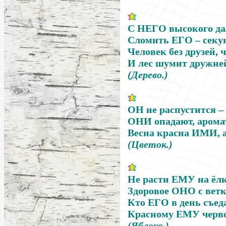
С
НЕГО
высокого да
Сломить
ЕГО
–
секу
Человек без друзей, 
И лес шумит дружне
(Дерево.)
ОН
не распустится
–
ОНИ
опадают, аромат
Весна красна
ИМИ
,
(Цветок.)
Не расти
ЕМУ
на ёлк
Здоровое
ОНО
с ветк
Кто
ЕГО
в день съеда
Красному
ЕМУ
черво
(Яблоко.)