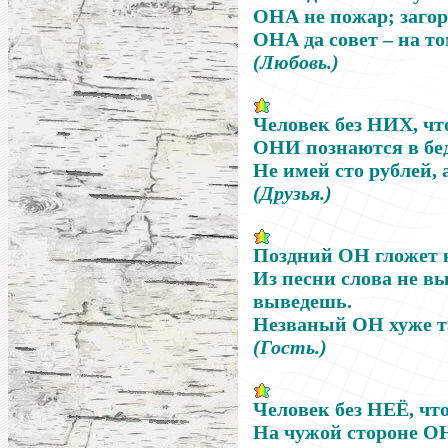
ОНА
не пожар; заго
ОНА
да совет
–
на то
(Любовь.)
Человек без
НИХ
, ч
ОНИ
познаются в бед
Не имей сто рублей, 
(Друзья.)
Поздний
ОН
гложет 
Из песни слова не в
выведешь.
Незваный
ОН
хуже т
(Гость.)
Человек без
НЕЁ
, чт
На чужой стороне
О