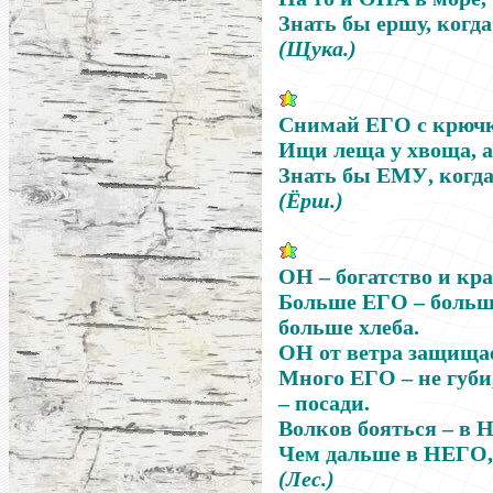
Знать бы ершу, когд
(Щука.)
Снимай
ЕГО
с крючк
Ищи леща у хвоща, 
Знать бы
ЕМУ
, когд
(Ёрш.)
ОН
–
богатство и кра
Больше
ЕГО
–
больше
больше хлеба.
ОН
от ветра защищае
Много
ЕГО
–
не губи
–
посади.
Волков бояться
–
в
Н
Чем дальше в
НЕГО
(Лес.)