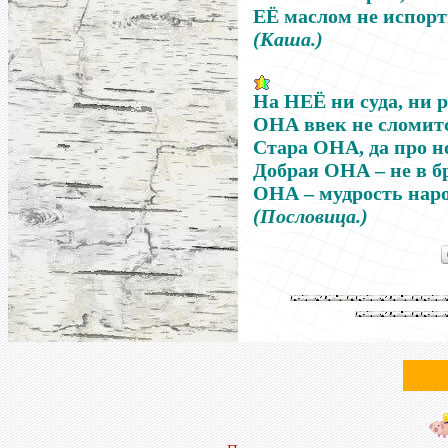
ЕЁ
маслом не испор
(Каша.)
На НЕЁ ни суда, ни 
ОНА ввек не сломит
Стара ОНА, да про н
Добрая ОНА
–
не в б
ОНА
–
мудрость наро
(Пословица.)