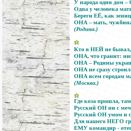
У народа один дом –
Одна у человека мать
Береги ЕЁ, как зениц
ОНА – мать, чужбина
(Родина.)
Кто в
НЕЙ
не бывал,
ОНА
, что гранит: н
ОНА
–
Родины украш
ОНА
не сразу строил
ОНА
всем городам м
(Москва.)
Где коза прошла, там
Русский ОН ни с меч
Русский ОН умом и с
Для нашего НЕГО гр
ЕМУ командир - отец,