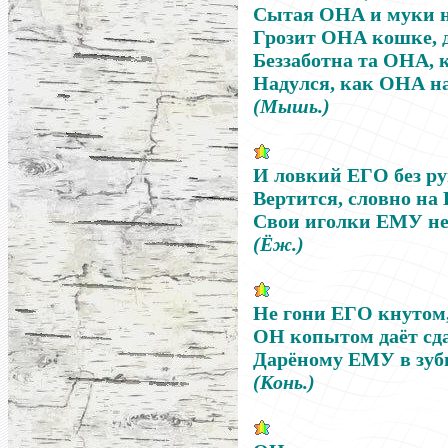
Сытая
ОНА
и муки н
Грозит
ОНА
кошке, д
Беззаботна та
ОНА
, 
Надулся, как
ОНА
на
(Мышь.)
И ловкий
ЕГО
без ру
Вертится, словно на
Свои иголки
ЕМУ
не
(Ёж.)
Не гони
ЕГО
кнутом,
ОН
копытом даёт сд
Дарёному
ЕМУ
в зуб
(Конь.)