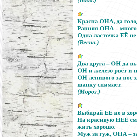
(Вода.)
Красна
ОНА
, да голо
Ранняя
ОНА
–
много
Одна ласточка
ЕЁ
не 
(Весна.)
Два друга
–
ОН
да вь
ОН
и железо рвёт и н
ОН
ленивого за нос 
шапку снимает.
(Мороз.)
Выбирай
ЕЁ
не в хор
На красивую
НЕЁ
см
жить хорошо.
Муж за гуж,
ОНА
–
з