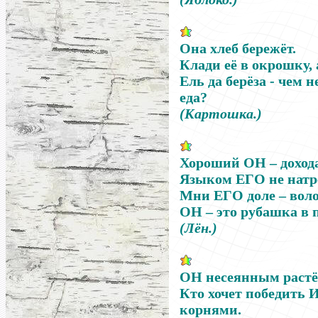
Она хлеб бережёт.
Клади её в окрошку, 
Ель да берёза - чем н
еда?
(Картошка.)
Хороший
ОН
–
доход
Языком
ЕГО
не натр
Мни
ЕГО
доле
–
воло
ОН
–
это рубашка в п
(Лён.)
ОН
несеянным растё
Кто хочет победить
корнями.