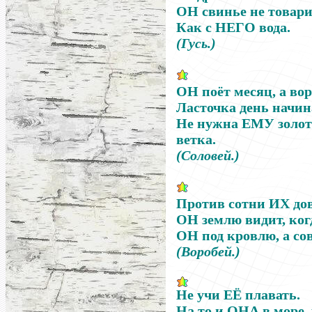
ОН
свинье не товар
Как с
НЕГО
вода.
(Гусь.)
ОН
поёт месяц, а во
Ласточка день начин
Не нужна
ЕМУ
золот
ветка.
(Соловей.)
Против сотни
ИХ
дов
ОН
землю видит, когд
ОН
под кровлю, а со
(Воробей.)
Не учи
ЕЁ
плавать.
На то и
ОНА
в море, 