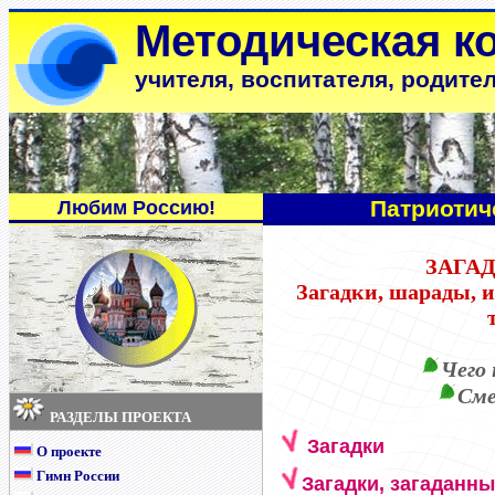
Методическая к
учителя, воспитателя, родите
Патриотич
Любим Россию!
ЗАГА
Загадки, шарады, 
Чего 
Сме
РАЗДЕЛЫ ПРОЕКТА
Загадки
О проекте
Гимн России
Загадки, загаданн