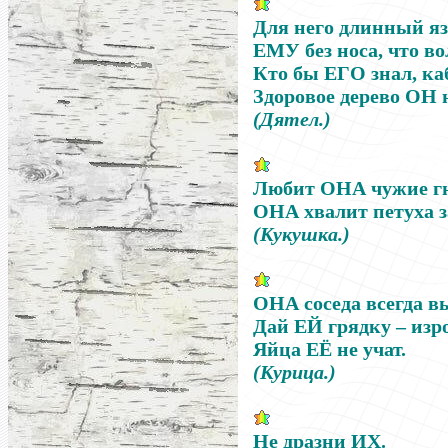
Для него длинный 
ЕМУ
без носа, что во
Кто бы
ЕГО
знал, ка
Здоровое дерево
ОН
н
(Дятел.)
Любит
ОНА
чужие гн
ОНА
хвалит петуха за
(Кукушка.)
ОНА
соседа всегда в
Дай
ЕЙ
грядку
–
изро
Яйца
ЕЁ
не учат.
(Курица.)
Не дразни
ИХ
.