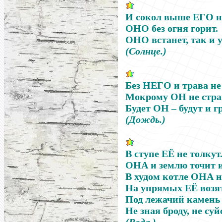
И сокол выше
ЕГО
н
ОНО
без огня горит.
ОНО
встанет, так и 
(Солнце.)
Без
НЕГО
и трава не
Мокрому
ОН
не стр
Будет
ОН
–
будут и г
(Дождь.)
В ступе
ЕЁ
не толкут
ОНА
и землю точит и
В худом котле
ОНА
н
На упрямых
ЕЁ
возят
Под лежачий камен
Не зная броду, не суй