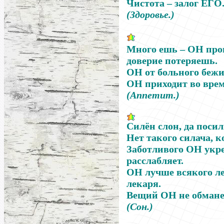
Чистота
–
залог
ЕГО
(Здоровье.)
Много ешь
–
ОН
про
доверие потеряешь.
ОН
от больного бежи
ОН
приходит во врем
(Аппетит.)
Силён слон, да посил
Нет такого силача, к
Заботливого ОН укре
расслабляет.
ОН лучше всякого л
лекаря.
Вещий ОН не обманет
(Сон.)