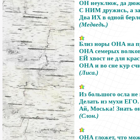
ОН
неуклюж, да дюж
С
НИМ
дружись, а з
Два
ИХ
в одной берл
(Медведь.)
Близ норы
ОНА
на п
ОНА
семерых волков
ЕЙ
хвост не для кра
ОНА
и во сне кур счи
(Лиса.)
Из большого осла не
Делать из мухи
ЕГО
.
Ай, Моська! Знать он
(Слон.)
ОНА
гложет, что мож