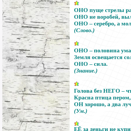
ОНО
пуще стрелы ра
ОНО
не воробей, вы
ОНО
–
серебро, а м
(Слово.)
ОНО
–
половина ума
Земля освещается со
ОНО
–
сила.
(Знание.)
Голова без
НЕГО
–
чт
Красна птица пером,
ОН
хорошо, а два лу
(Ум.)
ЕЁ
за деньги не куп