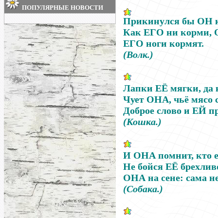
ПОПУЛЯРНЫЕ НОВОСТИ
Прикинулся бы
ОН
к
Как
ЕГО
ни корми,
ЕГО
ноги кормят.
(Волк.)
Лапки
ЕЁ
мягки, да 
Чует
ОНА
, чьё мясо 
Доброе слово и
ЕЙ
пр
(Кошка.)
И
ОНА
помнит, кто е
Не бойся
ЕЁ
брехливо
ОНА
на сене: сама не
(Собака.)