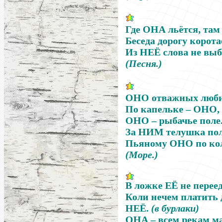
Где
ОНА
льётся, там
Беседа дорогу корота
Из
НЕЁ
слова не вы
(Песня.)
ОНО
отважных люби
По капельке
–
ОНО
ОНО
–
рыбачье поле
За
НИМ
телушка пол
Пьяному ОНО по кол
(Море.)
В ложке ЕЁ не перее
Коли нечем платить д
НЕЁ.
(в бурлаки)
ОНА
–
всем рекам ма