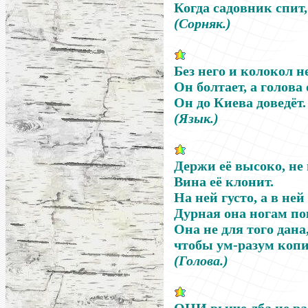
Когда садовник спит
(Сорняк.)
Без него и колокол н
Он болтает, а голова 
Он до Киева доведёт.
(Язык.)
Держи её высоко, не
Вина её клонит.
На ней густо, а в ней
Дурная она ногам пок
Она не для того дана
чтобы ум-разум копи
(Голова.)