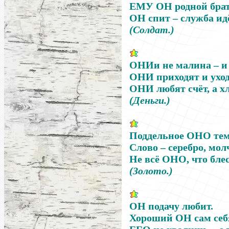
ЕМУ ОН родной брат
ОН спит
–
служба идё
(Солдат.)
ОНИ
и не малина
–
и 
ОНИ
приходят и уход
ОНИ
любят счёт, а х
(Деньги.)
Поддельное
ОНО
тем
Слово
–
серебро, мо
Не всё
ОНО
, что бле
(Золото
.
)
ОН
подачу любит.
Хороший
ОН
сам себ