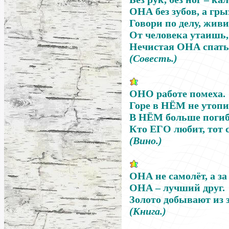
ОНА без зубов, а гры
Говори по делу, жив
От человека утаишь,
Нечистая
ОНА
спать 
(Совесть.)
ОНО
работе помеха.
Горе в
НЁМ
не утопи
В
НЁМ
больше погиба
Кто
ЕГО
любит, тот с
(Вино.)
ОНА
не самолёт, а за
ОНА
–
лучший друг.
Золото добывают из 
(Книга.)