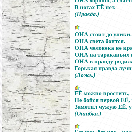
ОНА
хорошо, а счаст
В ногах
ЕЁ
нет.
(Правда.)
ОНА
стоит до улики.
ОНА
света боится.
ОНА
человека не кра
ОНА
на тараканьих 
ОНА
в правду рядила
Горькая правда луч
(Ложь.)
ЕЁ
можно простить, 
Не бойся первой
ЕЁ
,
Заметил чужую
ЕЁ
, 
(Ошибка.)
Без рук, без ног – ка