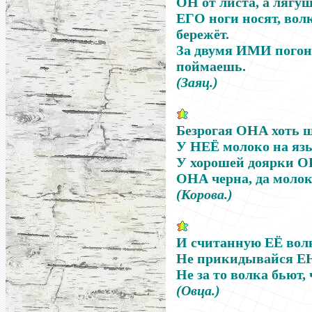
ОН
от листа, а лягу
ЕГО
ноги носят, вол
бережёт.
За двумя
ИМИ
погон
поймаешь.
(Заяц.)
Безрогая
ОНА
хоть ш
У
НЕЁ
молоко на яз
У хорошей доярки
О
ОНА
черна, да молоко
(Корова.)
И считанную
ЕЁ
волк
Не прикидывайся
Е
Не за то волка бьют, ч
(Овца.)