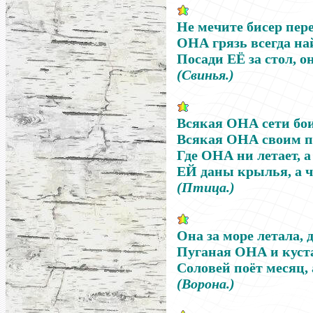
Не мечите бисер пер
ОНА
грязь всегда на
Посади
ЕЁ
за стол, о
(Свинья.)
Всякая
ОНА
сети бои
Всякая
ОНА
своим п
Где
ОНА
ни летает, а
ЕЙ
даны крылья, а ч
(Птица.)
Она за море летала, 
Пуганая
ОНА
и куст
Соловей
поёт месяц,
(Ворона.)