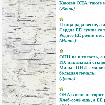
Какова
ОНА
, таков 
(Жена.)
Птица рада весне, а 
Сердце
ЕЁ
лучше солн
Роднее
ЕЁ
родни нет.
(Мать.)
ОНИ
не в тягость, а 
ИХ
наказывай стыдом
Малые
ОНИ
–
малая
большая печаль.
(Дети.)
ОНА
в огне не горит 
Хлеб-соль ешь, а
ЕЁ