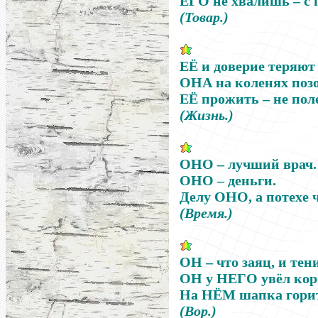
ЕГО
не хвалишь
–
с 
(Товар.)
ЕЁ
и доверие теряют 
ОНА
на коленях позо
ЕЁ
прожить
–
не пол
(Жизнь.)
ОНО
–
лучший врач.
ОНО
–
деньги.
Делу
ОНО
, а потехе 
(Время.)
ОН
–
что заяц, и тен
ОН
у
НЕГО
увёл кор
На
НЁМ
шапка горит
(Вор.)