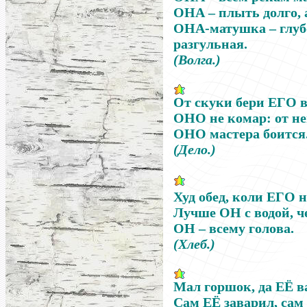
ОНА
–
плыть долго,
ОНА-матушка
–
глуб
разгульная.
(Волга.)
От скуки бери
ЕГО
в
ОНО
не комар: от н
ОНО
мастера боится
(Дело.)
Худ обед, коли
ЕГО
н
Лучше
ОН
с водой, ч
ОН
–
всему голова.
(Хлеб.)
Мал горшок, да
ЕЁ
в
Сам
ЕЁ
заварил, сам