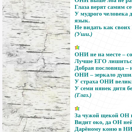
ОНИ
выше лба не ра
Глаза верят самим се
У мудрого человека
язык.
Не видать как своих
(Уши.)
ОНИ
не на месте
–
со
Лучше
ЕГО
лишиться
Добрая пословица
–
н
ОНИ
–
зеркало души
У страха
ОНИ
велик
У семи нянек дитя б
(Глаз.)
За чужой щекой
ОН
Видит око, да
ОН
ней
Дарёному коню в
Н