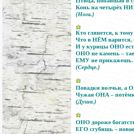
Птица, попавшая в 
Конь на четырёх
НИ
(Нога.)
Кто глянется, к том
Что в
НЁМ
варится, 
И у курицы
ОНО
ест
ОНО
не камень
–
тае
ЕМУ
не прикажешь.
(Сердце.)
Повадки волчьи, а
О
Чужая
ОНА
–
потёмк
(Душа.)
ОНО
дороже богатст
ЕГО
сгубишь
–
новое