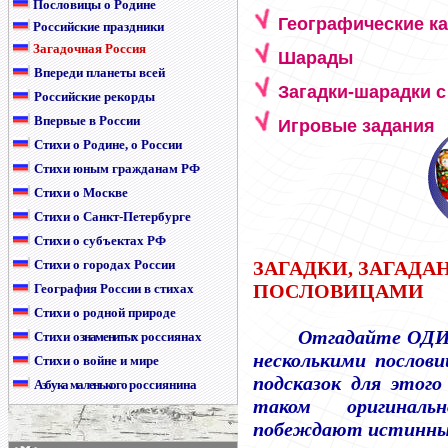
Пословицы о Родине
Географические к
Российские праздники
Загадочная Россия
Шарады
Впереди планеты всей
Загадки-шарадки с
Российские рекорды
Впервые в России
Игровые задания
Стихи о Родине, о России
Стихи юным гражданам РФ
Стихи о Москве
Стихи о Санкт-Петербурге
Стихи о субъектах РФ
Стихи о городах России
ЗАГАДКИ, ЗАГАД
ПОСЛОВИЦАМИ
География России в стихах
Стихи о родной природе
Отгадайте ОДИ
Стихи
о знаменитых
россиянах
несколькими послов
Стихи о войне и мире
подсказок для этог
Азбука маленького
россиянина
таком оригиналь
побеждают истинные