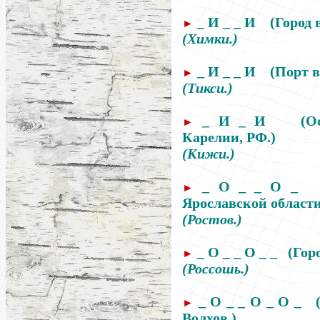
_ И _ _ И
(Город 
►
(Химки.)
_ И _ _ И
(Порт 
►
(Тикси.)
_ И _ И (Остро
►
Карелии, РФ.)
(Кижи.)
_ О _ _ О _
►
Ярославской области
(Ростов.)
_ О _ _ О _ _
(Гор
►
(Россошь.)
_ О _ _ О _ О _
►
Волхов.)