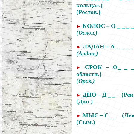
кольца».)
(Ростов.)
КОЛОС
–
О _ _ _ 
►
(Оскол.)
ЛАДАН
–
А _ _ _ _
►
(Алдан.)
СРОК
–
О_ _ 
►
области.)
(Орск.)
ДНО
–
Д _ _
(Рек
►
(Дон.)
МЫС
–
С_ _
(Ле
►
(Сым.)