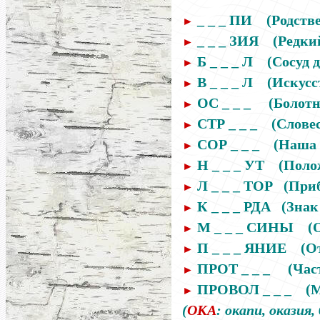
_ _ _ ПИ
(Родств
►
_ _ _ ЗИЯ
(Редки
►
Б _ _ _ Л
(Сосуд 
►
В _ _ _ Л
(Искусс
►
ОС _ _ _
(Болотн
►
СТР _ _ _
(Словес
►
СОР _ _ _
(Наша
►
Н _ _ _ УТ
(Поло
►
Л _ _ _ ТОР
(При
►
К _ _ _ РДА
(Знак
►
М _ _ _ СИНЫ
(
►
П _ _ _ ЯНИЕ
(
О
►
ПРОТ _ _ _
(Час
►
ПРОВОЛ _ _ _
(М
►
(
ОКА
: окапи, оказия,