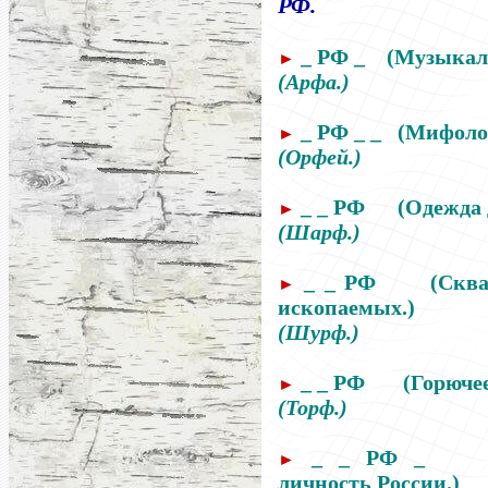
РФ.
_ РФ _
(Музыкал
►
(Арфа.)
_ РФ _ _
(Мифоло
►
(Орфей.)
_ _ РФ
(Одежда 
►
(Шарф.)
_ _ РФ
(Скв
►
ископаемых.)
(Шурф.)
_ _ РФ
(Горючее
►
(Торф.)
_ _ РФ _
►
личность России.)