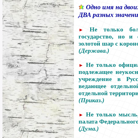
Одно имя на двои
ДВА
разных значени
Не только боль
►
государство, но и
золотой шар с корон
(Держава.)
Не только официа
►
подлежащее неукосн
учреждение в Русс
ведающее отдельно
отдельной территори
(Приказ.)
Не только мысль
►
палата Федерального
(Дума.)