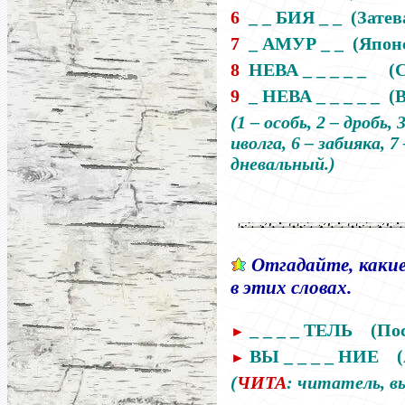
6
_ _ БИЯ _ _
(Зате
7
_ АМУР _ _
(Япон
8
НЕВА _ _ _ _ _
(
9
_ НЕВА _ _ _ _ _
(
(1
–
особь, 2
–
дробь, 
иволга, 6
–
забияка, 7
дневальный.)
Отгадайте, каки
в этих словах.
_ _ _ _ ТЕЛЬ
(По
►
ВЫ _ _ _ _ НИЕ
►
(
ЧИТА
:
читатель, в