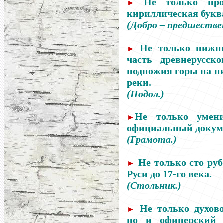
Не только про
►
кириллическая букв
(Добро
–
предшествен
Не только нижн
►
часть древнерусско
подножия горы на н
реки.
(Подол.)
Не только умен
►
официальный докуме
(Грамота.)
Не только сто руб
►
Руси до 17
-го
века.
(Стольник.)
Не только духов
►
но и офицерский 