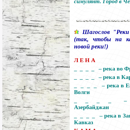
симулянт.
Город в Ч
Шагослов "Рек
(так, чтобы на 
новой реки
!
)
Л Е Н А
_ _ _ _
– река
во Ф
_ _ _ _
–
р
ека
в Ка
_ _ _ _
– река
в
Е
Волги
_ _ _ _
Азербайджан
_ _ _ _
–
р
ека
в За
Кавказ