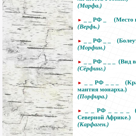
(Марфа.)
_ _ РФ _
(Место 
►
(Верфь.)
_ _ РФ _ _
(Болеу
►
(Морфин.)
_ _ РФ _ _ _
(Вид в
►
(Сёрфинг.)
_ _ РФ _ _ _
(Кр
►
мантия
монарха.)
(Порфира.)
_ _ РФ _ _ _ _
►
Северной
Африке.)
(Карфаген.)