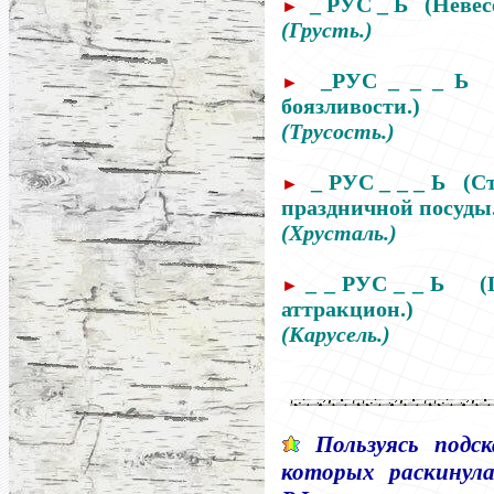
_ РУС _ Ь
(Невес
►
(Грусть.)
_РУС _ _ _ Ь
►
боязливости
.)
(Трусость.)
_ РУС _ _ _ Ь
(С
►
праздничной посуды
(Хрусталь.)
_ _ РУС _ _ Ь
(
►
аттракцион.)
(Карусель.)
Пользуясь подс
которых раскинул