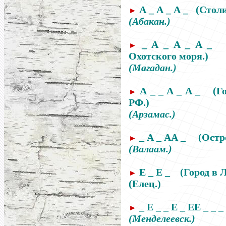
А _ А _ А _
(Стол
►
(Абакан.)
_ А _ А _ А _
►
Охотского моря.)
(Магадан.)
А _ _ А _ А _
(Г
►
РФ
.)
(Арзамас.)
_ А _ АА _ (Остро
►
(Валаам.)
Е _ Е _
(Город в 
►
(Елец.)
_ Е _ _ Е _ ЕЕ _ _ _
►
(Менделеевск.)