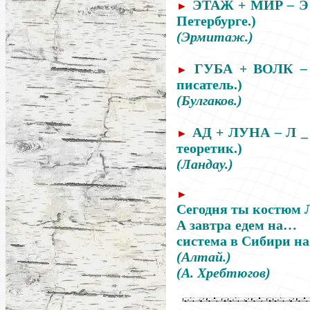
ЭТАЖ + МИР
–
Э 
►
Петербурге.)
(Эрмитаж.)
ГУБА + ВОЛК
–
►
писатель.)
(Булгаков.)
АД + ЛУНА
–
Л _ 
►
теоретик.)
(Ландау.)
►
Сегодня ты костюм
А завтра едем на
система в Сибири на
(Алтай.)
(А. Хребтюгов)