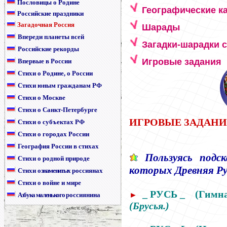
Пословицы о Родине
Географические к
Российские праздники
Загадочная Россия
Шарады
Впереди планеты всей
Загадки-шарадки 
Российские рекорды
Игровые задания
Впервые в России
Стихи о Родине, о России
Стихи юным гражданам РФ
Стихи о Москве
Стихи о Санкт-Петербурге
ИГРОВЫЕ ЗАДАН
Стихи о субъектах РФ
Стихи о городах России
География России в стихах
Пользуясь подс
Стихи о родной природе
которых Древняя Ру
Стихи
о знаменитых
россиянах
Стихи о войне и мире
_ РУСЬ _
(Гимна
►
Азбука маленького
россиянина
(Брусья.)