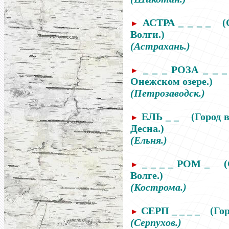
АСТРА _ _ _ _
(
►
Волги.)
(Астрахань.)
_ _ _ РОЗА _ _ _
►
Онежском озере.)
(Петрозаводск.)
ЕЛЬ _ _
(Город 
►
Десна.)
(Ельня.)
_ _ _ _ РОМ _
►
Волге.)
(Кострома.)
СЕРП _ _ _ _
(Го
►
(Серпухов.)