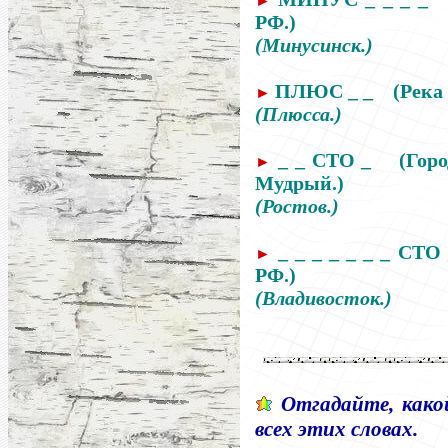
►
РФ.)
(Минусинск.)
ПЛЮС _ _ (Река в
►
(Плюсса.)
_ _ СТО _
(Гор
►
Мудрый.)
(Ростов.)
_ _ _ _ _ _ _ СТО
►
РФ.)
(Владивосток.)
Отгадайте, как
всех этих словах.