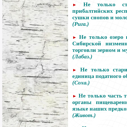
Не только с
►
прибалтийских респ
сушки снопов и моло
(Рига.)
Не только озеро 
►
Сибирской низмен
торговли зерном и м
(Лабаз.)
Не только стари
►
единица податного о
(Соха.)
Не только часть т
►
органы пищеварен
языке наших предко
(Живот.)