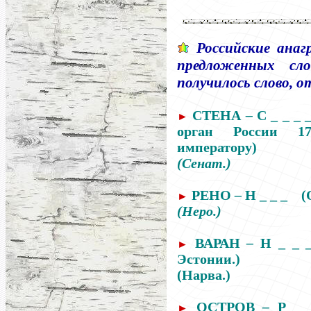
Российские анаг
предложенных сл
получилось слово, 
СТЕНА
–
С _ _ _ 
►
орган России 17
императору)
(Сенат.)
РЕНО
–
Н _ _ _
(
►
(Неро.)
ВАРАН
–
Н _ _ 
►
Эстонии.)
(Нарва.)
ОСТРОВ
–
Р _ 
►