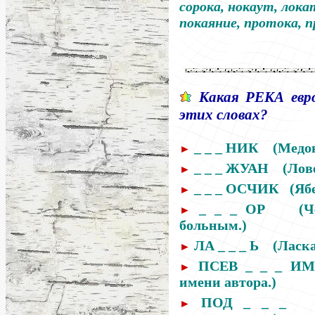
сорока, нокаут, лока
покаяние, протока, п
Какая
РЕКА
евр
этих словах?
_ _ _ НИК
(Медон
►
_ _ _ ЖУАН
(Лов
►
_ _ _ ОСЧИК
(Ябе
►
_ _ _ ОР
(Ч
►
больным
.)
ЛА _ _ _ Ь
(Ласк
►
ПСЕВ _ _ _ И
►
имени автора.)
ПОД _ _ _
►