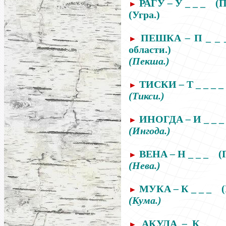
РАГУ
–
У _ _ _
(П
►
(Угра.)
ПЕШКА
–
П _ _ 
►
области.)
(Пекша.)
ТИСКИ
–
Т _ _ _ _
►
(Тикси.)
ИНОГДА
–
И _ _ _
►
(Ингода.)
ВЕНА
–
Н _ _ _
(
►
(Нева.)
МУКА
–
К _ _ _
►
(Кума.)
АКУЛА
–
К _ _ 
►