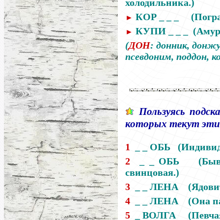
холодильника.)
КОР _ _ _
(Погр
►
КУПИ _ _ _
(Амур
►
(
ДОН
: донник, донжу
псевдоним, поддон, к
Пользуясь подс
которых текут эти
1
_ _ ОБЬ
(Индивид
2
_ _ ОБЬ
(Быв
свинцовая.)
3
_ _ ЛЕНА
(Ядови
4
_ _ ЛЕНА
(Она па
5
_ ВОЛГА
(Певча