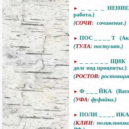
_ _ _ _ НЕНИ
►
работа.)
(
СОЧИ
:
сочинение.)
ПОС _ _ _ _ Т
(
Ак
►
(
ТУЛА
:
постулат.)
_ _ _ _ _ _ ЩИК
►
долг под
проценты.)
(
РОСТОВ
:
ростовщик
Ф _ _ _ ЙКА
(Ват
►
(
УФА
:
фуфайка.)
ПОЛИ _ _ _ _ ИК
►
(
КЛИН
:
поликлиника