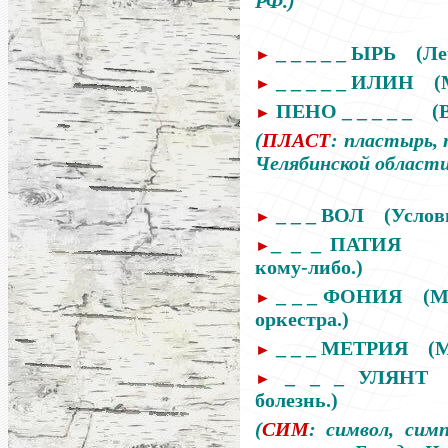
РФ.
)
_ _ _ _ _ ЫРЬ
(Ле
►
_ _ _ _ _ ИЛИН
(
►
ПЕНО _ _ _ _ _
(
►
(
ПЛАСТ
:
пластырь, 
Челябинской област
_ _ _ ВОЛ
(Услов
►
_ _ _ ПАТИЯ
►
кому-либо.)
_ _ _ ФОНИЯ
(М
►
оркестра.)
_ _ _ МЕТРИЯ
(
►
_ _ _ УЛЯНТ
►
болезнь.)
(
СИМ
:
символ, симп