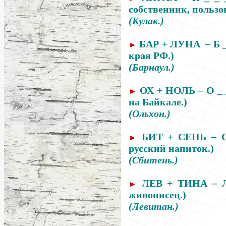
собственник, польз
(Кулак.)
БАР + ЛУНА
–
Б 
►
края РФ.)
(Барнаул.)
ОХ + НОЛЬ
–
О _ 
►
на Байкале.)
(Ольхон.)
БИТ + СЕНЬ
–
С
►
русский напиток.)
(Сбитень.)
ЛЕВ + ТИНА
–
Л
►
живописец.)
(Левитан.)