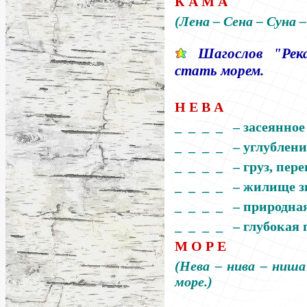
К А М А
(Лена
–
Сена
–
Суна
Шагослов "Ре
стать морем.
Н Е В А
_ _ _ _
–
з
асеянно
_ _ _ _ –
углублени
_ _ _ _ –
груз, пер
_ _ _ _ –
жилище з
_ _ _ _ – п
риродна
_ _ _ _ –
глубокая 
М О Р Е
(Нева
–
нива
–
ниш
море.)