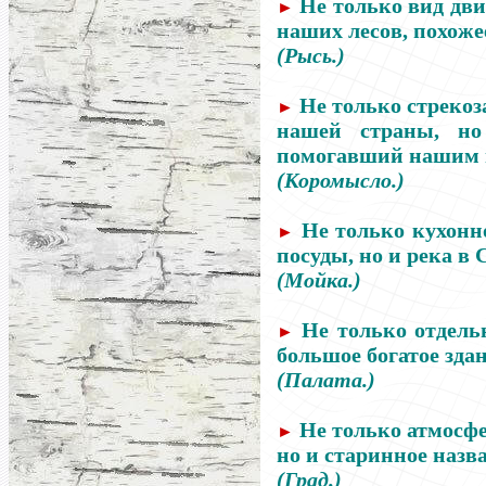
Не только вид дви
►
наших лесов, похоже
(Рысь.)
Не только стрекоз
►
нашей страны, но
помогавший нашим п
(Коромысло.)
Не только кухонн
►
посуды, но и река в 
(Мойка.)
Не только отдельн
►
большое богатое зда
(Палата.)
Не только атмосфе
►
но и старинное назва
(Град.)