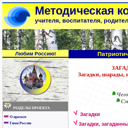
Методическая к
учителя, воспитателя, родите
Патриоти
Любим Россию!
ЗАГА
Загадки, шарады, 
Чего
См
РАЗДЕЛЫ ПРОЕКТА
Загадки
О проекте
Гимн России
Загадки, загаданн