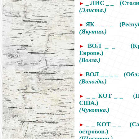
_ ЛИС _ _
(Стол
►
(Элиста.)
ЯК _ _ _ _
(Респу
►
(Якутия.)
ВОЛ _ _
(К
►
Европе.)
(Волга.)
ВОЛ _ _ _ _
(Обл
►
(Вологда.)
_ _ КОТ _ _
(
►
США.)
(Чукотка.)
_ _ КОТ _ _
(С
►
островов.)
(Шикотан.)