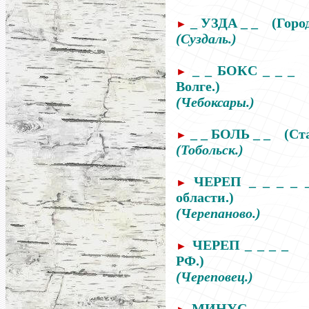
_ УЗДА _ _
(Горо
►
(Суздаль.)
_ _ БОКС _ _ _
►
Волге.)
(Чебоксары.)
_ _ БОЛЬ _ _
(Ст
►
(Тобольск.)
ЧЕРЕП _ _ _ _
►
области.)
(Черепаново.)
ЧЕРЕП _ _ _ _ (
►
РФ.)
(Череповец.)
МИНУС _ _ _ _ (