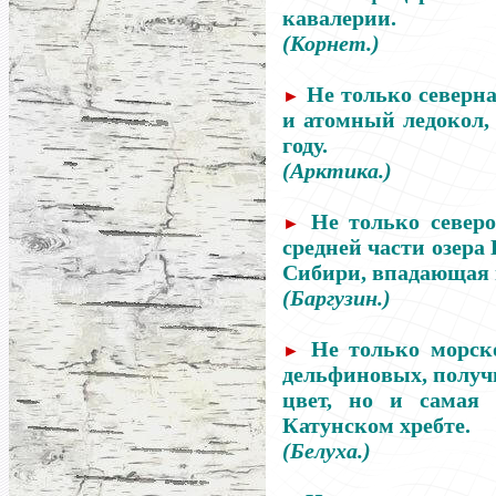
кавалерии.
(Корнет.)
Не только северна
►
и атомный ледокол,
году.
(Арктика.)
Не только северо
►
средней части озера 
Сибири, впадающая в
(Баргузин.)
Не только морск
►
дельфиновых, получ
цвет, но и самая
Катунском хребте.
(Белуха.)