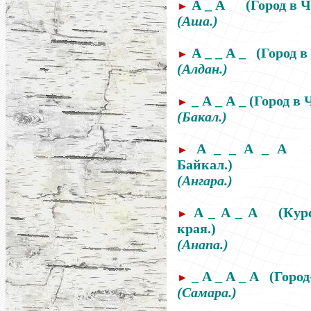
А _ А
(Город в 
►
(Аша.)
А _ _ А _
(Город 
►
(Алдан.)
_ А _ А _ (Город в
►
(Бакал.)
А _ _ А _ А (Р
►
Байкал.)
(Ангара.)
А _ А _ А
(Кур
►
края
.
)
(Анапа.)
_ А _ А _ А (Город
►
(Самара.)