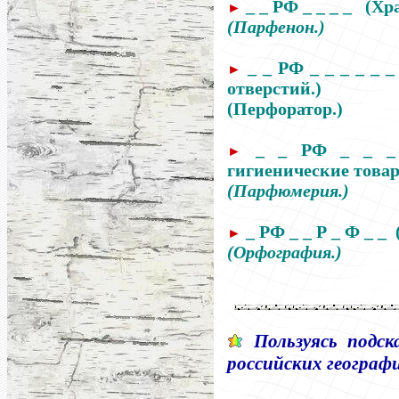
_ _ РФ _ _ _ _
(Хр
►
(Парфенон.)
_ _ РФ _ _ _ _ _ 
►
отверстий.)
(Перфоратор.)
_ _ РФ _ _ _
►
гигиенические товар
(Парфюмерия.)
_ РФ _ _ Р _ Ф _ _
►
(Орфография.)
Пользуясь подск
российских географ