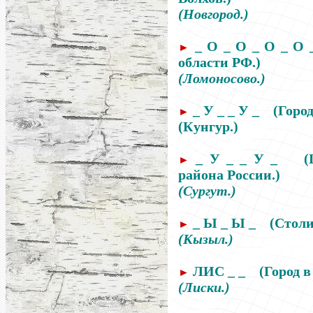
(Новгород.)
_ О _ О _ О _ О
►
области РФ.)
(Ломоносово.)
_ У _ _ У _
(Горо
►
(Кунгур.)
_ У _ _ У _
(
►
района
России
.)
(Сургут.)
_ Ы _ Ы _
(Столи
►
(Кызыл.)
ЛИС _ _
(Город 
►
(Лиски.)