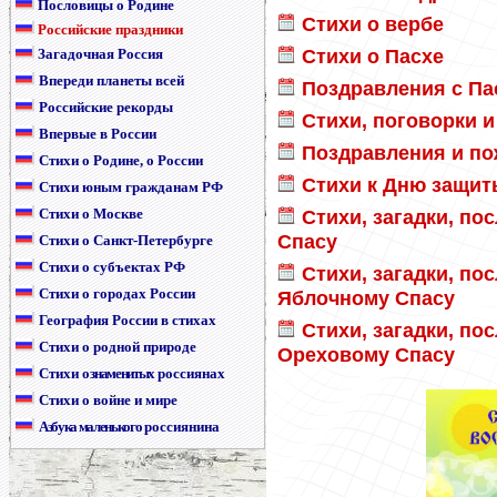
Пословицы о Родине
Стихи о вербе
Российские праздники
Стихи о Пасхе
Загадочная Россия
Впереди планеты всей
Поздравления с Па
Российские рекорды
Стихи, поговорки 
Впервые в России
Поздравления и по
Стихи о Родине, о России
Стихи к Дню защиты
Стихи юным гражданам РФ
Стихи о Москве
Стихи, загадки, по
Спасу
Стихи о Санкт-Петербурге
Стихи о субъектах РФ
Стихи, загадки, по
Стихи о городах России
Яблочному Спасу
География России в стихах
Стихи, загадки, по
Стихи о родной природе
Ореховому Спасу
Стихи
о знаменитых
россиянах
Стихи о войне и мире
Азбука маленького
россиянина