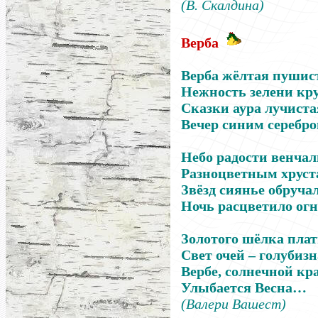
(В. Скалдина)
Верба
Верба жёлтая пушис
Нежность зелени кр
Сказки аура лучиста
Вечер синим серебр
Небо радости венчал
Разноцветным хруст
Звёзд сиянье обруча
Ночь расцветило о
Золотого шёлка плат
Свет очей – голубизн
Вербе, солнечной кр
Улыбается Весна…
(Валери Вашест)