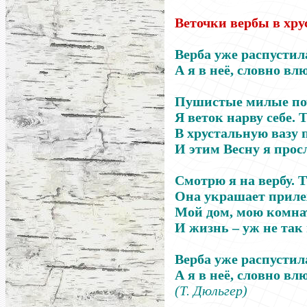
Веточки вербы в хру
Верба уже распустил
А я в неё, словно вл
Пушистые милые по
Я веток нарву себе. 
В хрустальную вазу 
И этим Весну я прос
Смотрю я на вербу. 
Она украшает приле
Мой дом, мою комна
И жизнь
–
уж не так
Верба уже распустил
А я в неё, словно вл
(Т. Дюльгер)