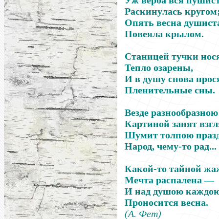
Уж верба вся пушис
Раскинулась кругом
Опять весна душист
Повеяла крылом.
Станицей тучки нося
Тепло озарены,
И в душу снова прос
Пленительные сны.
Везде разнообразною
Картиной занят взгл
Шумит толпою праз
Народ, чему-то рад...
Какой-то тайной ж
Мечта распалена
—
И над душою каждо
Проносится весна.
(А. Фет)