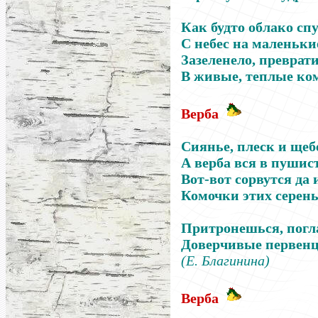
Как будто облако сп
С небес на маленьки
Зазеленело, преврат
В живые, теплые ко
Верба
Сиянье, плеск и щебе
А верба вся в пушис
Вот-вот сорвутся да 
Комочки этих серень
Притронешься, пог
Доверчивые первен
(Е. Благинина)
Верба