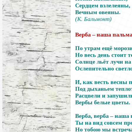
Сердцем взлелеяны,
Вечным овеяны.
(К. Бальмонт)
Верба – наша пальм
По утрам ещё морози
Но весь день стоит т
Солнце льёт лучи на
Ослепительно светло
И, как весть весны
Под дыханьем тепло
Расцвели и запушил
Вербы белые цветы.
Верба, верба – наша
Ты на вид совсем пр
Но тобою мы встреч