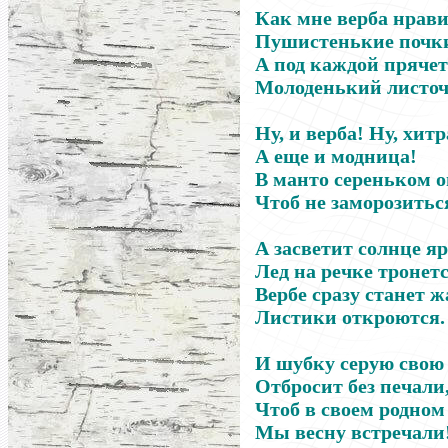
Как мне верба нрави
Пушистенькие почк
А под каждой прячет
Молоденький листоч
Ну, и верба! Ну, хитр
А еще и модница!
В манто сереньком о
Чтоб не заморозитьс
А засветит солнце яр
Лед на речке тронетс
Вербе сразу станет ж
Листики откроются.
И шубку серую свою
Отбросит без печали
Чтоб в своем родном
Мы весну встречали