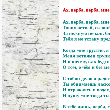
Ах, верба, верба, мне
Ах, верба, верба, мн
Твоих ветвей, склон
За нежную печаль б
Тебя я не устану пре
Когда мне грустно, я 
Меня ветвями хруп
И я шепчу, как будто
О том, о чём и без м
С тобой делю я радос
Ты обнимаешь ласков
И отражаясь в водах
И душу мне тогда ты
В тебе лишь, верба, 