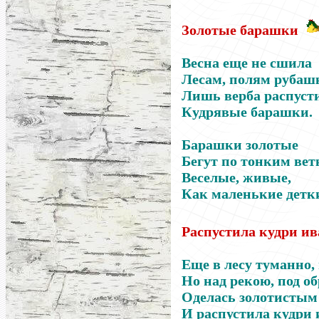
Золотые барашки
Весна еще не сшила
Лесам, полям рубаш
Лишь верба распуст
Кудрявые барашки.
Барашки золотые
Бегут по тонким вет
Веселые, живые,
Как маленькие детк
Распустила кудри и
Еще в лесу туманно, 
Но над рекою, под о
Оделась золотистым
И распустила кудри 