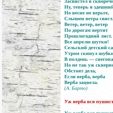
Засвистел в сквореч
Ну, теперь я здешний
Но весне не верьте,
Слышен ветра свист
Ветер, ветер, ветер
По дорогам вертит
Прошлогодний лист.
Все апрелю шутки!
Сельский детский са
Утром скинул шубки
В полдень — снегопа
Но не так уж скверн
Обстоят дела,
Если верба, верба
Верба зацвела.
(А. Барто)
Уж верба вся пушист