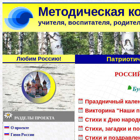
Методическая к
учителя, воспитателя, родите
Патриоти
Любим Россию!
РОССИ
Бу
Праздничный кале
Викторина "Наши п
РАЗДЕЛЫ ПРОЕКТА
Стихи к Дню народн
О проекте
Стихи, загадки и 
Гимн России
Стихи и поздравле