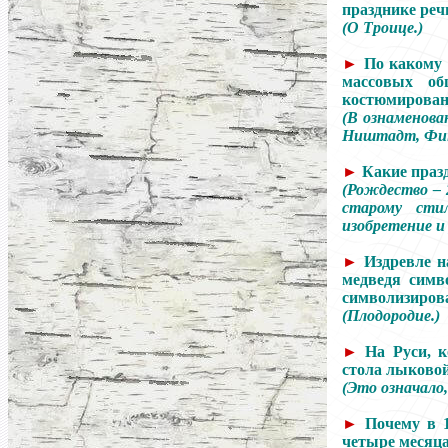
празднике реч
(О Троице.)
►
По какому 
массовых об
костюмирован
(В ознаменова
Ништадт, Фин
►
Какие празд
(Рождество
–
старому сти
изобретение и
►
Издревле н
медведя симв
символизиров
(Плодородие.)
►
На Руси, к
стола лыковой
(Это означало
►
Почему в 1
четыре месяц