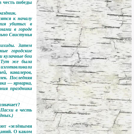
в честь победы
аздник.
ятся к началу
ения убитых в
нами в городе
льно Свистунья
нихиды. Затем
ные городские
и кулачные бои
. Тут же была
изготавливали
й, кавалеров,
лек. Последняя
ика — ярмарка,
ния праздника
означает?
Пасхи в честь
дных.)
ают «зелёными
даний. О каком