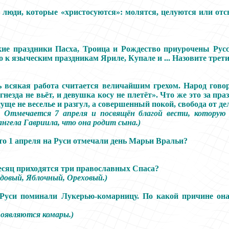
 люди, которые «христосуются»: молятся, целуются или от
кие праздники Пасха, Троица и Рождество приурочены Рус
о к языческим праздникам Яриле, Купале и ... Назовите трети
ь всякая работа считается величайшим грехом. Народ говор
гнезда не вьёт, и девушка косу не плетёт». Что же это за пр
уще не веселье и разгул, а совершенный покой, свобода от де
е. Отмечается 7 апреля и посвящён благой вести, которую
нгела Гавриила, что она родит сына.)
то 1 апреля на Руси отмечали день Марьи Вральи?
есяц приходятся три православных Спаса?
едовый, Яблочный, Ореховый.)
 Руси поминали Лукерью-комарницу. По какой причине она
появляются комары.)