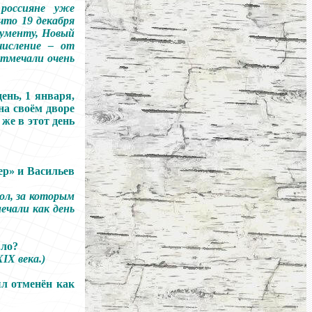
 россияне уже
что 19 декабря
кументу, Новый
числение
–
от
отмечали очень
ень, 1 января,
на своём дворе
 же в этот день
ер» и Васильев
ол, за которым
ечали как день
ыло?
IX века.)
л отменён как