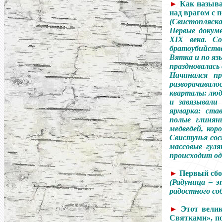
►
Как называ
над врагом с 
(Свистопляска
Первые докум
XIX века. Со
братоубийств
Вятка и по яз
праздновалась
Начинался пр
разворачивал
кварталы: люд
и завязывали
ярмарка: ста
полые глинян
медведей, кор
Свистунья сос
массовые гул
происходит од
►
Первый сбо
(Радуница
–
эт
радостного со
►
Этот вели
Святками», по