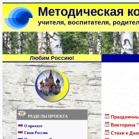
Методическая к
учителя, воспитателя, родите
Любим Россию!
РАЗДЕЛЫ ПРОЕКТА
Праздничны
Викторина 
О проекте
Гимн России
Стихи к Дню