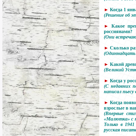
►
Когда 1 янв
(Решение об эт
►
Какое пре
россиянами?
(Они встречаю
►
Сколько ра
(Одиннадцат
►
Какой древ
(Великий Устю
►
Когда у ро
(С недавних п
написал пьесу
►
Когда появи
взрослые в на
(Впервые сти
«Малютка» с п
Только в 194
русская писат