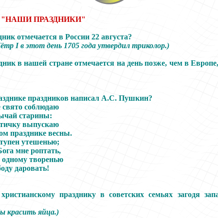
 "НАШИ ПРАЗДНИКИ"
ник отмечается в России 22 августа?
ётр I в этот день 1705 года утвердил триколор.)
ник в нашей стране отмечается на день позже, чем в Европе,
азднике праздников написал А.С. Пушкин?
 свято соблюдаю
ычай старины:
птичку выпускаю
ом празднике весны.
ступен утешенью;
Бога мне роптать,
ь одному творенью
боду даровать!
христианскому празднику в советских семьях загодя зап
ы красить яйца.)