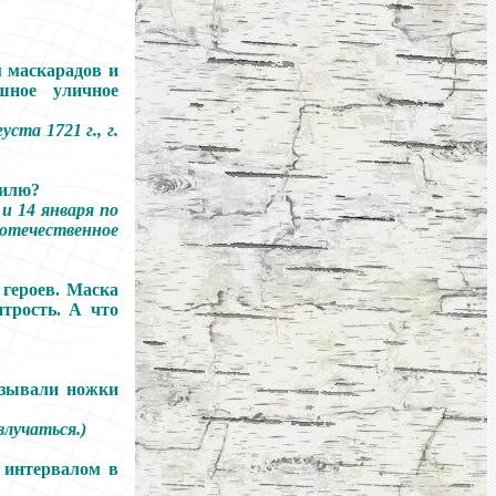
м маскарадов и
шное уличное
ста 1721 г., г.
тилю?
и 14 января по
ечественное
 героев. Маска
трость. А что
вязывали ножки
злучаться.)
с интервалом в