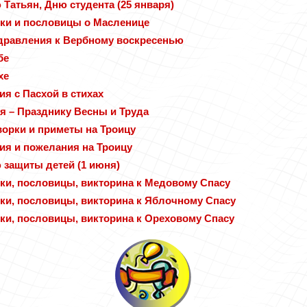
 Татьян, Дню студента (25 января)
дки и пословицы о Масленице
здравления к Вербному воскресенью
бе
хе
я с Пасхой в стихах
ая – Празднику Весны и Труда
ворки и приметы на Троицу
ия и пожелания на Троицу
 защиты детей (1 июня)
дки, пословицы, викторина к Медовому Спасу
дки, пословицы, викторина к Яблочному Спасу
дки, пословицы, викторина к Ореховому Спасу