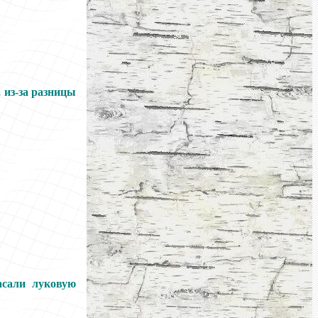
 из-за разницы
асали луковую