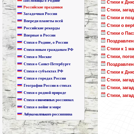
Пословицы о Родине
Стихи к Дню
Российские праздники
Стихи, зага
Загадочная Россия
Стихи и по
Впереди планеты всей
Стихи о вер
Российские рекорды
Стихи о Пас
Впервые в России
Поздравлени
Стихи о Родине, о России
Стихи к 1 м
Стихи юным гражданам РФ
Стихи, пого
Стихи о Москве
Стихи о Санкт-Петербурге
Поздравлен
Стихи о субъектах РФ
Стихи к Дню
Стихи о городах России
Стихи, зага
География России в стихах
Стихи, зага
Стихи о родной природе
Стихи, зага
Стихи
о знаменитых
россиянах
Стихи о войне и мире
Азбука маленького
россиянина