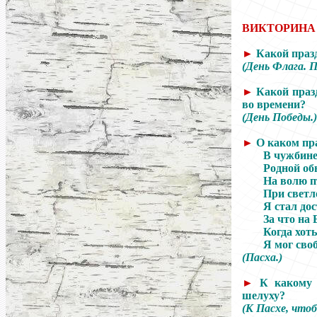
ВИКТОРИНА
►
Какой празд
(День Флага. П
►
Какой празд
во времени?
(День Победы.)
►
О каком пр
В чужбине
Родной об
На волю 
При светл
Я стал до
За что на 
Когда хот
Я мог сво
(Пасха.)
►
К какому 
шелуху?
(К Пасхе, чтоб