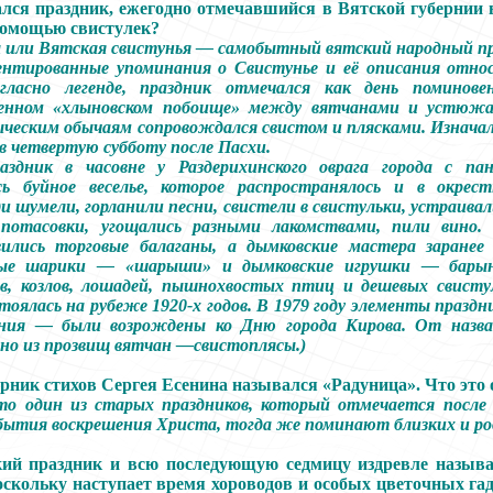
лся праздник, ежегодно отмечавшийся в Вятской губернии 
помощью свистулек?
 или Вятская свистунья — самобытный вятский народный пр
ентированные упоминания о Свистунье и её описания относ
гласно легенде, праздник отмечался как день поминов
енном «хлыновском побоище» между вятчанами и устюжа
ыческим обычаям сопровождался свистом и плясками. Изнача
 в четвертую субботу после Пасхи.
аздник в часовне у Раздерихинского оврага города с па
ось буйное веселье, которое распространялось и в окрест
и шумели, горланили песни, свистели в свистульки, устраивал
 потасовки, угощались разными лакомствами, пили вино
вились торговые балаганы, а дымковские мастера заранее 
ые шарики — «шарыши» и дымковские игрушки — барыне
ов, козлов, лошадей, пышнохвостых птиц и дешевых свисту
тоялась на рубеже 1920-х годов. В 1979 году элементы праздн
яния — были возрождены ко Дню города Кирова. От назва
но из прозвищ вятчан —свистоплясы.)
рник стихов Сергея Есенина назывался «Радуница». Что это 
о один из старых праздников, который отмечается после 
бытия воскрешения Христа, тогда же поминают близких и ро
кий праздник и всю последующую седмицу издревле назыв
скольку наступает время хороводов и особых цветочных га