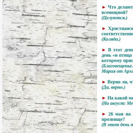
►
Что делают
всенощной?
(Целуются.)
►
Христианс
соответственн
(Коляда.)
►
В этот ден
день «и птица 
которому прис
(Благовещень
Мария от Арха
►
Верно ли, ч
(Да, верно.)
►
На какой м
(На август: М
►
26 мая на
прозвище?
(В этот день 