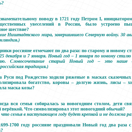
ь?
знаменательному поводу в 1721 году Петром I, инициаторо
щественных увеселений в России, было устроено пы
ное шествие?
ние Ништадтского мира, завершившего Северную войну. 30 авгу
ляндия.)
ники россияне отмечают по два раза: по старому и новому с
25 декабря и 7 января. Новый год
–
1 января по новому стилю 
лю. Словосочетание старый Новый год
–
это наше от
 российская традиция.)
а Руси под Рождество ходили ряженые в масках сказочных
олизировала богатство, коровы
–
долгую жизнь, лисы
–
хи
ала маска козы?
огда вся семья собиралась за новогодним столом, дети с
 верёвкой. Что символизировал этот новогодний обычай?
, что семья в наступающем году будет крепкой и не должна ра
699-1700 году россияне праздновали Новый год два раза 
а?