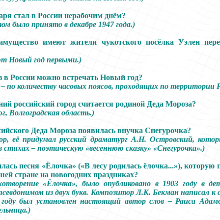
аря стал в России нерабочим днём?
ом было принято в декабре 1947 года.)
имущество имеют жители чукотского посёлка Уэлен пер
т Новый год первыми.)
з в России можно встречать Новый год?
ь
–
по количеству часовых поясов, проходящих по территории Р
ний российский город считается родиной Деда Мороза?
г, Волгоградская область.)
ссийского Деда Мороза появилась внучка Снегурочка?
ор, её придумал русский драматург А.Н. Островский, котор
 в стихах
–
поэтическую «весеннюю сказку» «Снегурочка».)
лась песня «Ёлочка» («В лесу родилась ёлочка...»), которую 
шей стране на новогодних праздниках?
хотворение «Ёлочка», было опубликовано в 1903 году в де
севдонимом из двух букв. Композитор Л.К. Бекман написал к 
1 году был установлен настоящий автор слов
–
Раиса Адамо
ельница.)