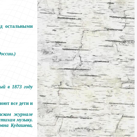
ед остальными
оссии.)
ый в 1873 году
поют все дети и
тском журнале
стихам музыку.
вна Кудашева,