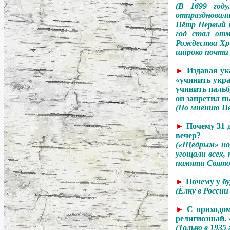
(В 1699 году
отпраздновали
Пётр Первый и
год стал отм
Рождества Хри
широко почти 
►
Издавая ук
«учинить укра
учинить пальбу
он запретил п
(По мнению Пе
►
Почему 31 
вечер?
(«Щедрым» нов
угощали всех,
памяти Святог
►
Почему у б
(Ёлку в России
►
С приходом
религиозный. 
(Только в 1935