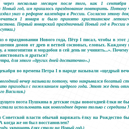
, через несколько месяцев после того, как 1 сентября
 Новый год, им пришлось празднование повторить. Потому 
здал указ о реформе календаря в России. Согласно этому до
ечаться 1 января и было принято христианское летоис
стова. Первый январский праздничный Новый год в России 
сутки.)
аз о праздновании Нового года, Пётр I писал, чтобы в этот д
шения домов от древ и ветвей сосновых, еловых. Каждому 
, а многопития и мордобоя в сей день не учинять...». Почему
ьянствовать и драться?
тра, для этого «других дней достаточно».)
декабря во времена Петра I в народе называли «щедрый веч
огодний вечер называли потому, что накрывался богатый ст
 кто приходил с пожеланием щедрого года. Этот же день отм
о Василия.)
удущего поэта Пушкина в детские годы новогодней ёлки не б
 стали использовать как новогоднее дерево только с середины X
 Советской власти обычай наряжать ёлку на Рождество бы
А когда же он был восстановлен?
 году, украшать ёлку стали на Новый год.)