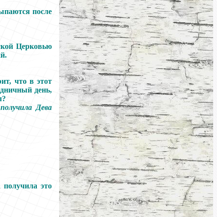
сыпаются после
ской Церковью
й.
ит, что в этот
аздничный день,
л?
 получила Дева
 получила это