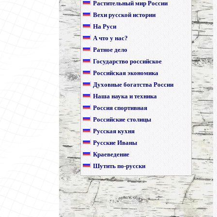
Растительный мир России
Вехи русской истории
На Руси
А что у нас?
Ратное дело
Государство российское
Российская экономика
Духовные богатства России
Наша наука и техника
Россия спортивная
Российские столицы
Русская кухня
Русские Иваны
Краеведение
Шутить по-русски