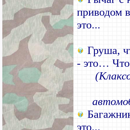
приводом в
это...
Груша, ч
- это… Что
(Клакс
автомоб
Багажник
это...