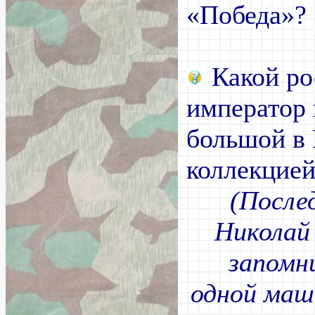
«Победа»?
Какой ро
император 
большой в
коллекцией
(После
Никола
запомн
одной маш