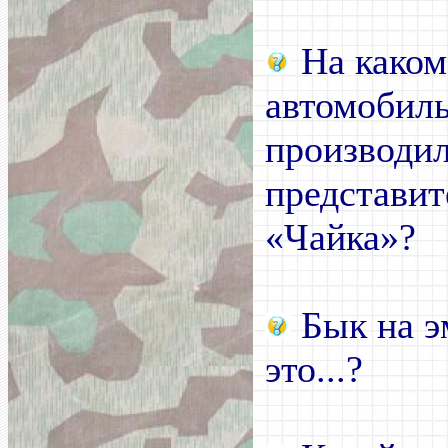
На каком
автомобиль
производи
представит
«Чайка»?
Бык на э
это...?