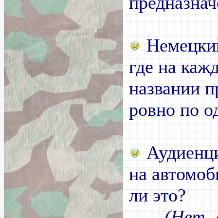
предназна
Немецкий
где на каж
названии п
ровно по о
Аудиенци
на автомоб
ли это?
(Нет. 