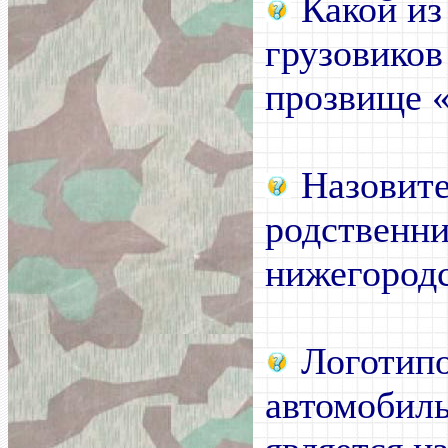
Какой из
грузовиков
прозвище 
Назовите
родственни
нижегородс
Логотипо
автомобил