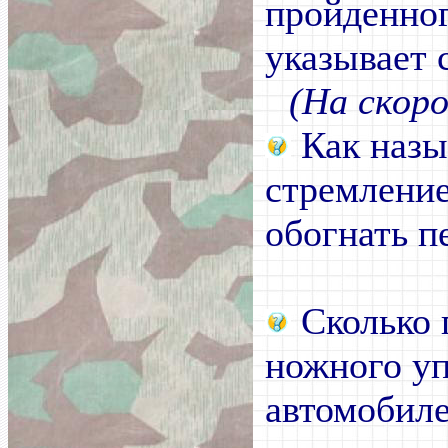
пройденног
указывает 
(На скор
Как назы
стремление
обогнать п
Сколько 
ножного уп
автомобиле