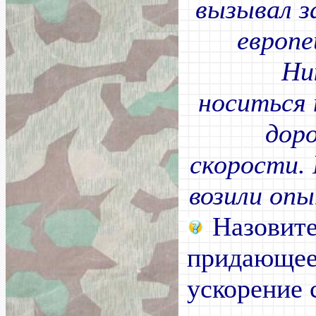
вызывал з
европе
Ни
носиться 
дор
скорости. 
возили оп
Назовите
придающее
ускорение 