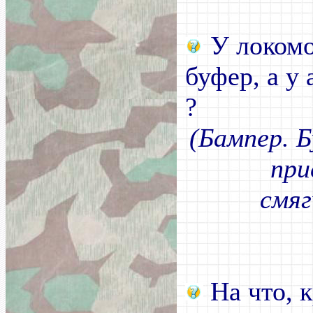
У локомот
буфер, а у 
?
(Бампер. Б
при
смяг
На что, 