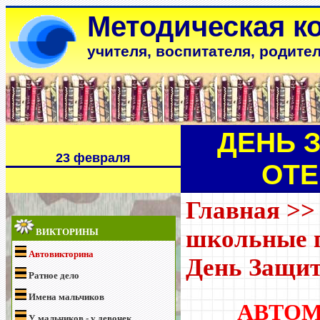
Методическая к
учителя, воспитателя, родите
ДЕНЬ 
23 февраля
ОТЕ
Главная
>
школьные 
ВИКТОРИНЫ
Автовикторина
День Защит
Ратное дело
Имена мальчиков
АВТО
У мальчиков - у девочек