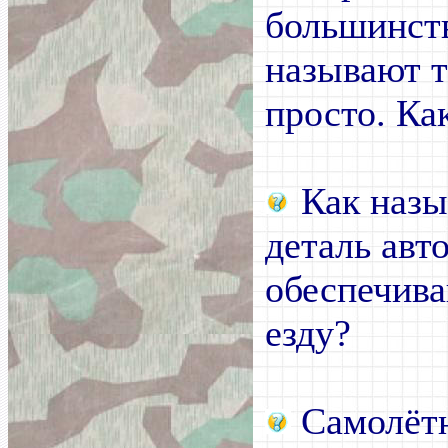
большинст
называют т
просто. Ка
Как назы
деталь авт
обеспечив
езду?
Самолётн