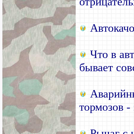
отрицатель
Автокачок
Что в ав
бывает со
Аварийны
тормозов - 
Рычаг с