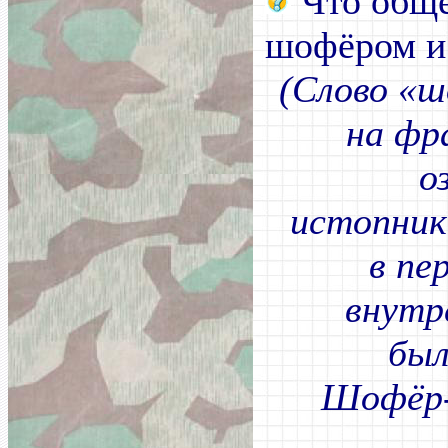
Что обще
шофёром и
(Слово «ш
на фр
о
истопник
в пе
внутр
был
Шофёр-