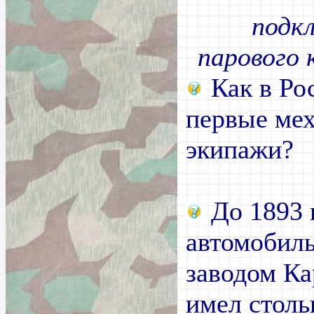
подк
парового 
Как в Ро
первые ме
экипажи?
До 1893 
автомобил
заводом Ка
имел столь