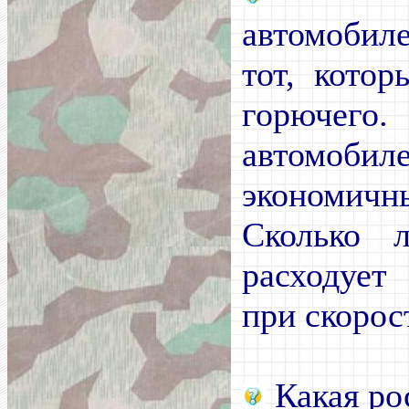
автомоби
тот, кото
горючего.
автомоб
экономич
Сколько л
расходует
при скорос
Какая рос