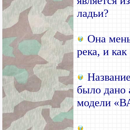
является и
ладьи?
Она мень
река, и как
Название
было дано
модели «В