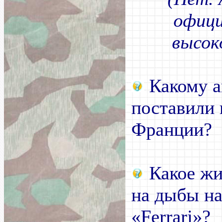
офици
высок
Какому 
поставили 
Франции?
Какое жи
на дыбы на
«
Ferrari
»?