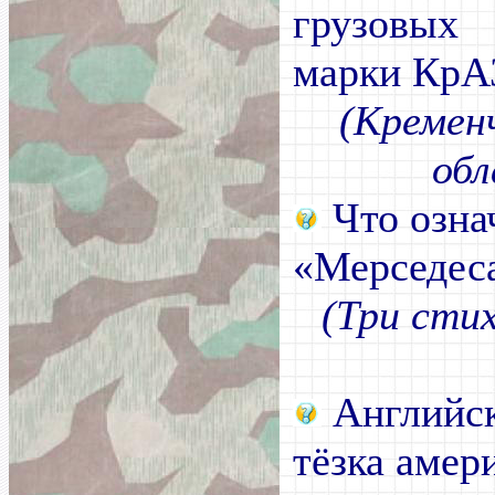
грузовых
марки КрА
(Кремен
обл
Что озна
«Мерседес
(Три стих
Английск
тёзка амер