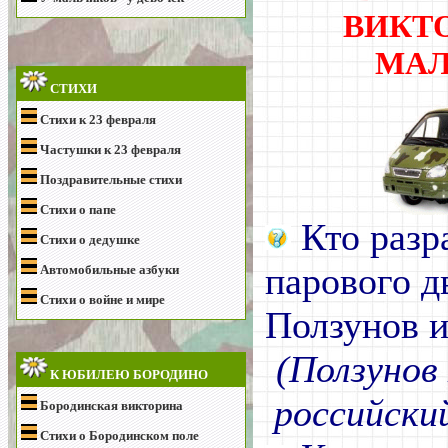
ВИКТ
МА
СТИХИ
Стихи к 23 февраля
Частушки к 23 февраля
Поздравительные стихи
Стихи о папе
Кто разр
Стихи о дедушке
парового д
Автомобильные азбуки
Стихи о войне и мире
Ползунов 
(Ползунов
К ЮБИЛЕЮ БОРОДИНО
российски
Бородинская викторина
Стихи о Бородинском поле