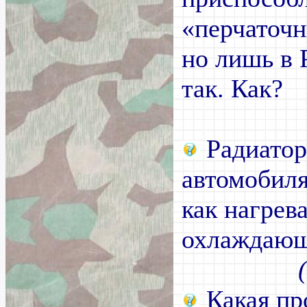
«перчаточ
но лишь в 
так. Как?
Радиатор
автомобиля
как нагрев
охлаждающ
Какая пр