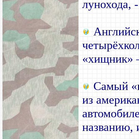
лунохода, - 
Английс
четырёхко
«хищник» 
Самый «п
из америка
автомобиле
названию, 