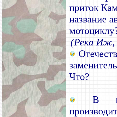
приток Кам
название а
мотоциклу
(Река Иж,
Отечест
заменитель 
Что?
В как
произво