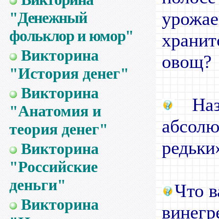
урожа
"Денежный
фольклор и юмор"
храни
Викторина
овощ?
"История денег"
Викторина
Назо
"Анатомия и
абсол
теория денег"
редьки
Викторина
"Российские
деньги"
Что в
Викторина
винегр