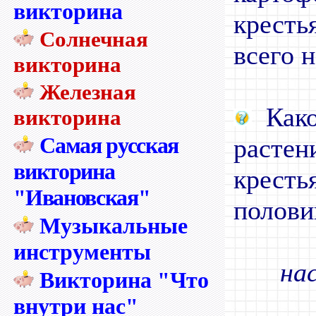
викторина
крест
Солнечная
всего 
викторина
Железная
Како
викторина
Самая русская
расте
викторина
крест
"Ивановская"
полови
Музыкальные
инструменты
на
Викторина "Что
внутри нас"