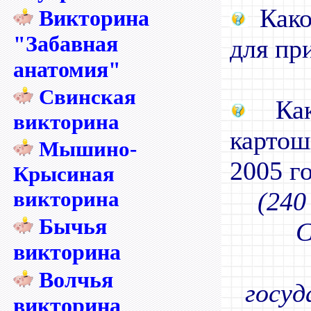
Како
Викторина
"Забавная
для пр
анатомия"
Свинская
Как
викторина
карто
Мышино-
2005 г
Крысиная
викторина
(240
Бычья
С
викторина
Волчья
госуд
викторина