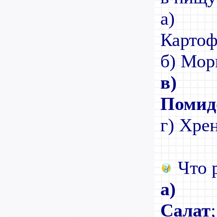
а)
Ка
б) Мор
в)
Помид
г) Хрен
Что р
а)
Салат