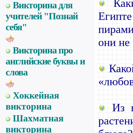
Каки
Викторина для
Египт
учителей "Познай
себя"
пирами
они не
Викторина про
английские буквы и
Како
слова
«любо
Хоккейная
викторина
Из п
Шахматная
расте
викторина