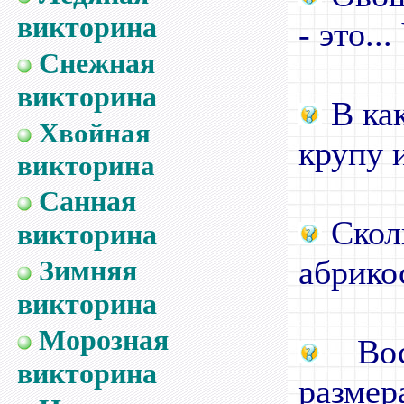
викторина
- это..
Снежная
викторина
В как
Хвойная
крупу 
викторина
Санная
Сколь
викторина
абрико
Зимняя
викторина
Морозная
Вос
викторина
размер