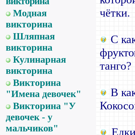
викторина
чётки.
Модная
викторина
Шляпная
С ка
викторина
фрукто
Кулинарная
танго?
викторина
Викторина
В как
"Имена девочек"
Кокосо
Викторина "У
девочек - у
мальчиков"
Едки