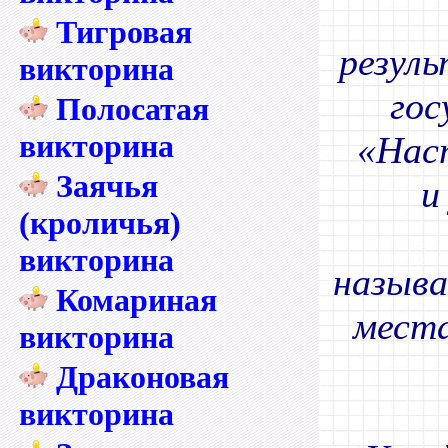
Тигровая
резул
викторина
гос
Полосатая
викторина
«Наст
Заячья
и
(кроличья)
викторина
называ
Комариная
места
викторина
Драконовая
викторина