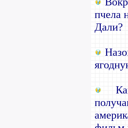
Вокру
пчела 
Дали?
Назо
ягодну
Как
пол
америк
фильм 