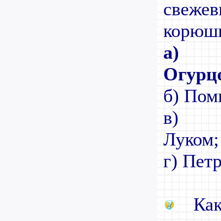
свежев
корюш
а)
Огурц
б) Пом
в)
Л
г) Пет
Как