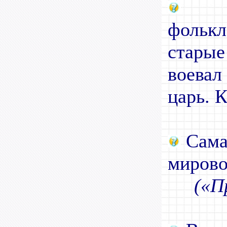
Сог
фольк
старые
воева
царь. К
Самая
мировой
(«П