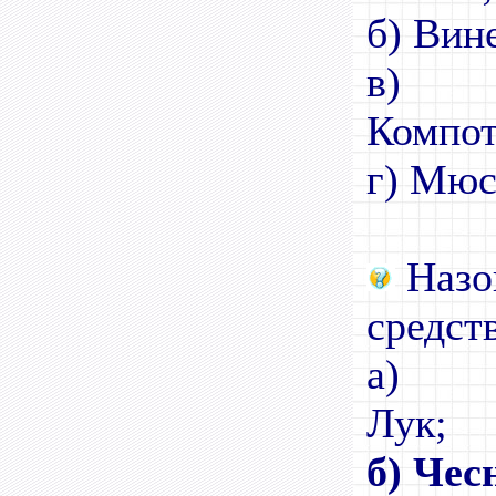
б) Вин
в)
К
г) Мюс
Назо
средст
а)
Лук;
б) Чес