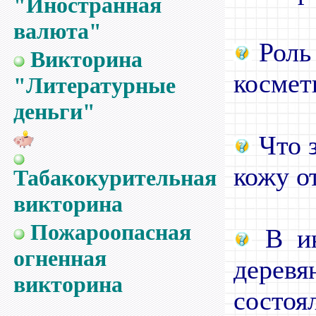
"Иностранная
валюта"
Роль 
Викторина
космети
"Литературные
деньги"
Что з
кожу о
Табакокурительная
викторина
Пожароопасная
В ию
огненная
деревя
викторина
состоя