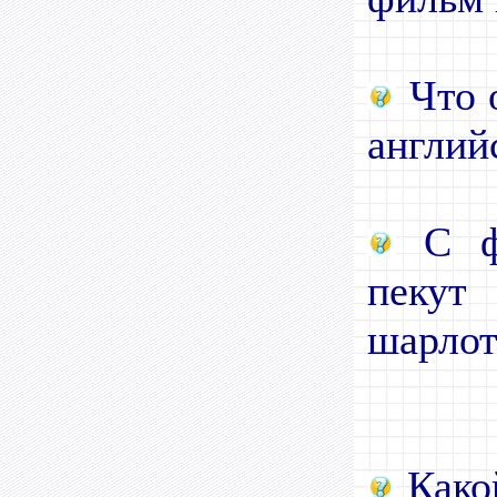
Что о
англий
С фр
пекут
шарлот
Како