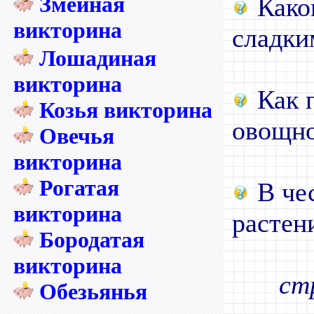
Змеиная
Како
викторина
сладки
Лошадиная
викторина
Как п
Козья викторина
овощно
Овечья
викторина
Рогатая
В чес
викторина
растен
Бородатая
викторина
ст
Обезьянья