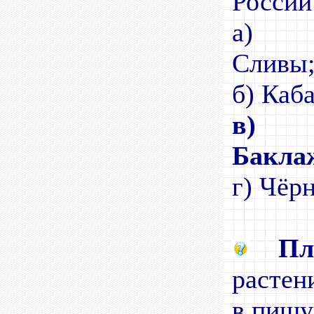
России
а)
С
б) Каб
в)
Бакла
г) Чёр
П
растен
в пищу