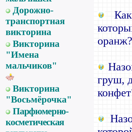
Дорожно-
Как 
транспортная
котор
викторина
оранж
Викторина
"Имена
мальчиков"
Назо
груш, 
Викторина
конфет
"Восьмёрочка"
Парфюмерно-
Назов
косметическая
котор