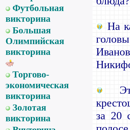
блюда?
Футбольная
викторина
На к
Большая
голов
Олимпийская
Ива
викторина
Никиф
Торгово-
экономическая
Это
викторина
кресто
Золотая
за 20 
викторина
полосе
Викторина