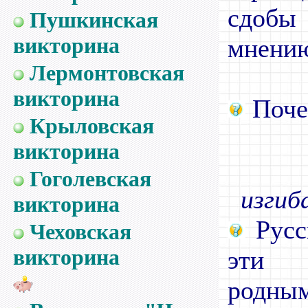
сдобы 
Пушкинская
викторина
мнению
Лермонтовская
викторина
Поче
Крыловская
викторина
Гоголевская
изгиб
викторина
Русс
Чеховская
викторина
эти о
родны