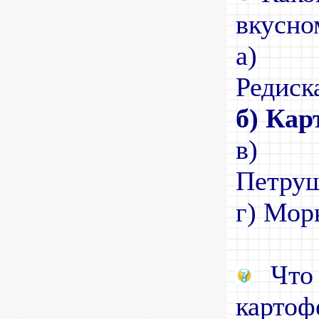
вкусно
а)
Редиск
б) Кар
в)
Пе
г) Мор
Что 
карто