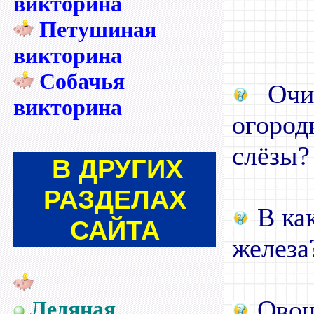
викторина
Петушиная
викторина
Собачья
Очис
викторина
огород
слёзы?
В
ДРУГИХ
РАЗДЕЛАХ
В ка
САЙТА
железа
Овощ
Ледяная