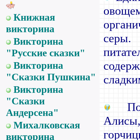
овоще
Книжная
орган
викторина
серы
Викторина
питат
"Русские сказки"
содер
Викторина
"Сказки Пушкина"
сладки
Викторина
"Сказки
По 
Андерсена"
Алисы,
Михалковская
горчи
викторина