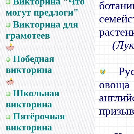
Викторина "Что
бота
могут предлоги"
семейс
Викторина для
растен
грамотеев
(Лук
Победная
викторина
Русс
овощ
Школьная
англ
викторина
призыв
Пятёрочная
викторина