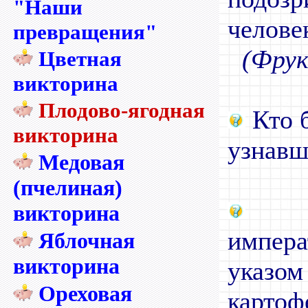
"Наши
челове
превращения"
(Фрук
Цветная
викторина
Плодово-ягодная
Кто 
викторина
узнавш
Медовая
(пчелиная)
Ка
викторина
импер
Яблочная
викторина
указ
Ореховая
кар