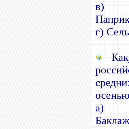
в)
П
г) Сел
Каку
росс
сред
осенью
а)
Ба