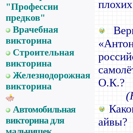
плохих
"Профессии
предков"
Врачебная
Верн
викторина
«Анто
Строительная
росси
викторина
самол
Железнодорожная
О.К.?
викторина
(
Како
Автомобильная
викторина для
айвы?
мальчишек