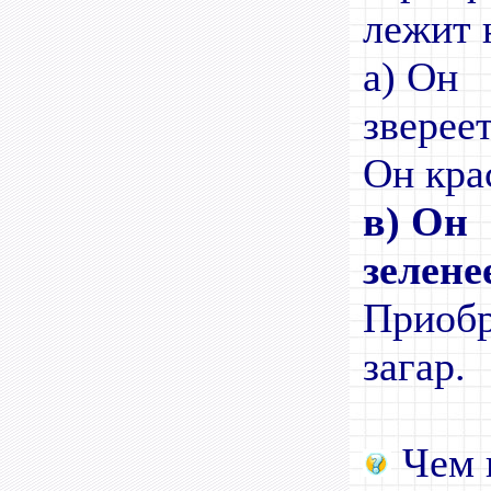
лежит 
а) Он
зв
Он кра
в) Он
зелене
Приобр
загар.
Чем 