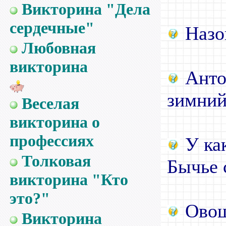
Викторина "Дела
сердечные"
Назо
Любовная
викторина
Антон
зимний
Веселая
викторина о
профессиях
У как
Толковая
Бычье 
викторина "Кто
это?"
Овощ
Викторина