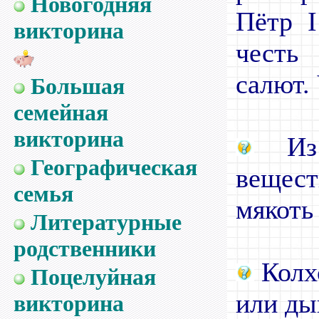
Новогодняя
Пётр
викторина
честь
салют.
Большая
семейная
викторина
Из 
Географическая
вещес
семья
мякоть
Литературные
родственники
Колхо
Поцелуйная
или ды
викторина