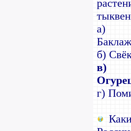
раст
тыкве
а)
Ба
б) Свё
в)
Огуре
г) Пом
Каки