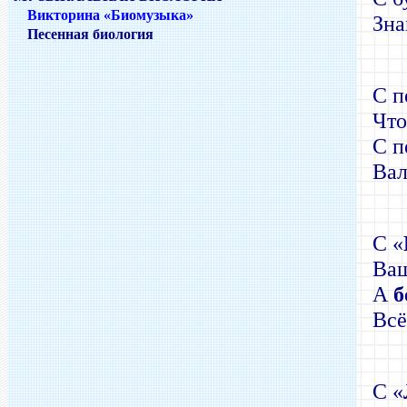
Викторина «Биомузыка»
Зна
Песенная биология
С п
Что
С п
Вал
C
«
Ваш
А
б
Всё
С «