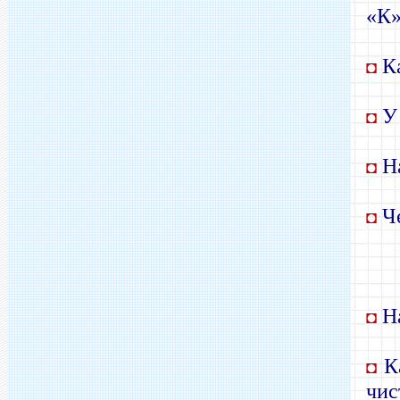
«К»
Ка
◘
У 
◘
На
◘
Че
◘
На
◘
Ка
◘
чис