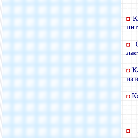
Ка
◘
п
и
С
◘
ла
Ка
◘
из 
Ка
◘
Н
◘