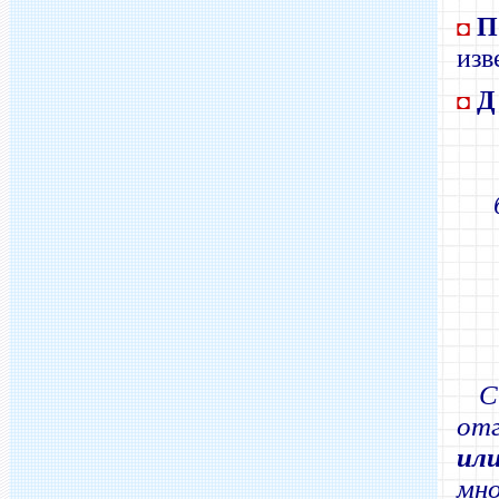
П
◘
изв
Д
◘
С
от
ил
мно