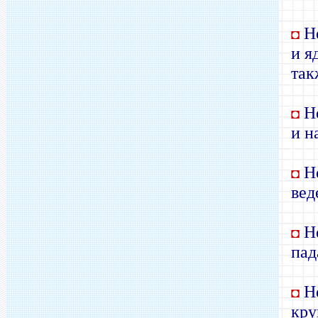
Не
◘
и я
так
Не
◘
и н
Не
◘
вед
Не
◘
пад
Не
◘
кру