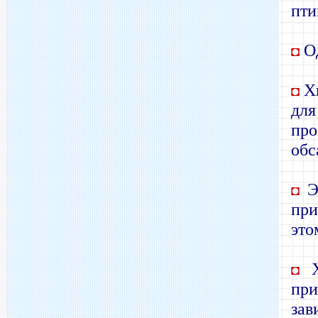
пти
Од
◘
Хв
◘
для
про
обс
Эт
◘
при
это
Х
◘
при
зав