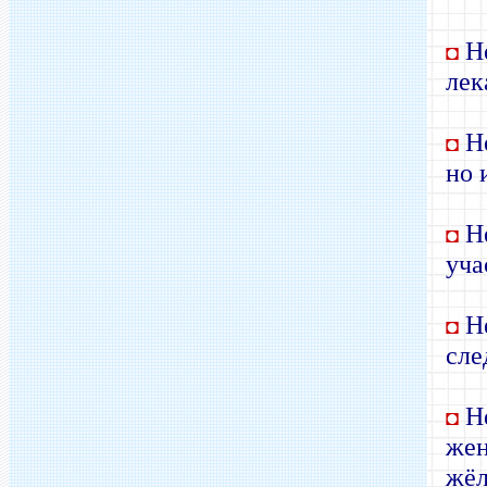
Не
◘
лек
Не
◘
но 
Не
◘
уча
Не
◘
сле
Не
◘
жен
жёл