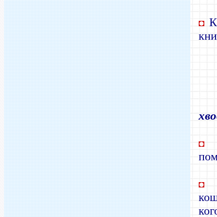
Ка
◘
кни
хво
Э
◘
пом
Н
◘
кош
ког