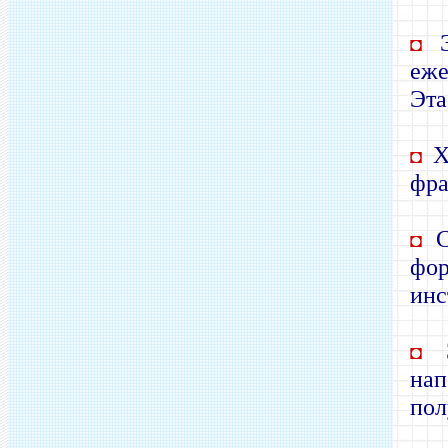
Э
◘
еже
Эта
Хв
◘
фра
◘
фор
инс
Э
◘
нап
пол