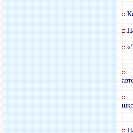
Ка
◘
На
◘
«Э
◘
К
◘
авт
К
◘
шк
На
◘