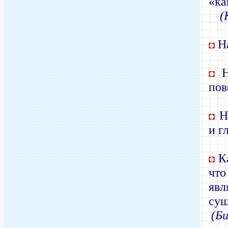
«ка
(
На
◘
На
◘
пов
На
◘
и г
Ка
◘
чт
яв
су
(Би