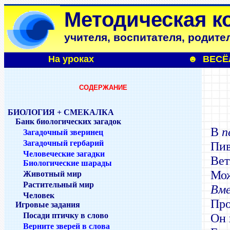
Методическая к
учителя, воспитателя, родите
На уроках
☻
ВЕСЁ
СОДЕРЖАНИЕ
БИОЛОГИЯ + СМЕКАЛКА
Банк биологических загадок
В
п
Загадочный зверинец
Загадочный гербарий
Пив
Человеческие загадки
Вет
Биологические шарады
Мож
Животный мир
Растительный мир
Вме
Человек
Про
Игровые задания
Посади птичку в слово
Он 
Верните зверей в слова