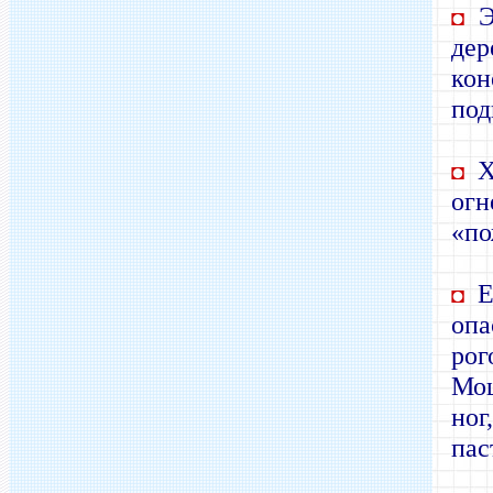
Эт
◘
дер
ко
под
Хв
◘
ог
«по
Ем
◘
оп
рог
Мощ
ног
пас