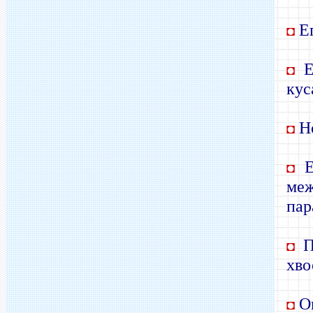
Ег
◘
Её
◘
кус
Но
◘
Е
◘
ме
пар
Пр
◘
хво
Он
◘