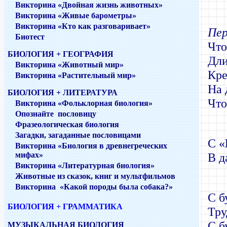
Викторина «Двойная жизнь животных»
Викторина «Живые барометры»
Викторина «Кто как разговаривает»
Пе
Биотест
Что
БИОЛОГИЯ + ГЕОГРАФИЯ
Дли
Викторина «Животный мир»
Кре
Викторина «Растительный мир»
На 
БИОЛОГИЯ + ЛИТЕРАТУРА
Что
Викторина «Фольклорная биология»
Опознайте пословицу
Фразеологическая биология
Загадки, загаданные пословицами
С «
Викторина «Биология в древнегреческих
мифах»
В д
Викторина «Литературная биология»
Животные из сказок, книг и мультфильмов
Викторина «Какой породы была собака?»
С б
БИОЛОГИЯ + ГРАММАТИКА
Тру
С б
МУЗЫКАЛЬНАЯ БИОЛОГИЯ