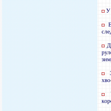
У 
◘
Е
◘
сле
Дл
◘
рул
зим
Э
◘
хво
Ч
◘
кор