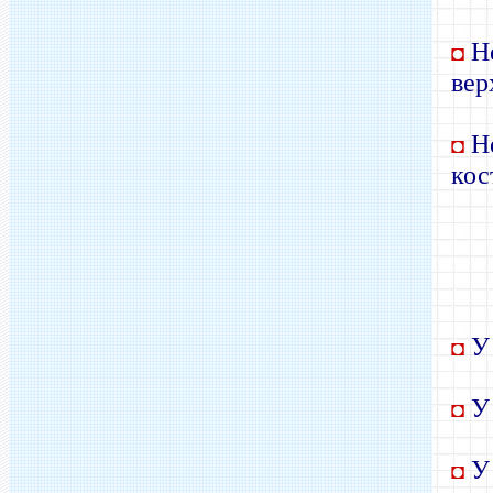
Не
◘
вер
Не
◘
кос
У 
◘
У 
◘
У 
◘