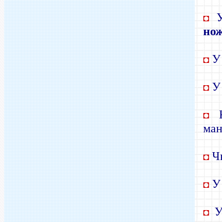
У
◘
но
У 
◘
У 
◘
К
◘
ма
Ч
◘
У
◘
У
◘