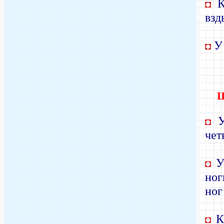
К
◘
взд
У 
◘
У 
◘
чет
У 
◘
ног
ног
Ка
◘