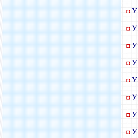
У 
◘
У 
◘
У 
◘
У 
◘
У 
◘
У 
◘
У 
◘
У 
◘