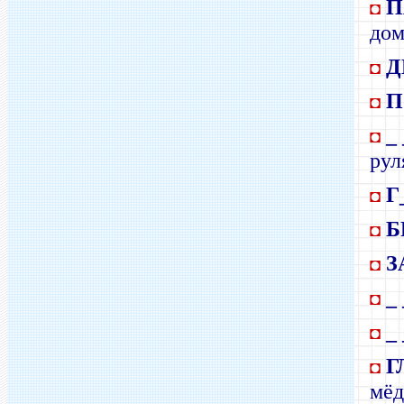
П
◘
дом
Д
◘
П
◘
_
◘
рул
Г_
◘
Б
◘
З
◘
_
◘
_
◘
Г
◘
мёд