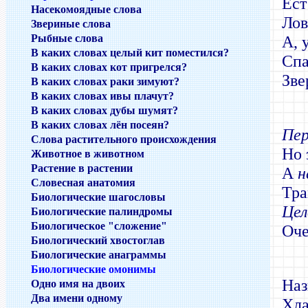
Ест
Насекомоядные слова
Лов
Звериные слова
Рыбные слова
А, 
В каких словах целый кит поместился?
Спа
В каких словах кот пригрелся?
Зве
В каких словах раки зимуют?
В каких словах ивы плачут?
В каких словах дубы шумят?
В каких словах лён посеян?
Пер
Слова растительного происхождения
Но 
Животное в животном
Растение в растении
А
н
Словесная анатомия
Тра
Биологические шагословы
Цел
Биологические палиндромы
Биологическое "сложение"
Оче
Биологический хвостоглав
Биологические анаграммы
Биологические омонимы
Наз
Одно имя на двоих
Два имени одному
Хла