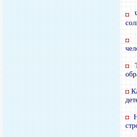
Ч
◘
со
Н
◘
чел
Т
◘
обр
Ка
◘
дет
Н
◘
стр