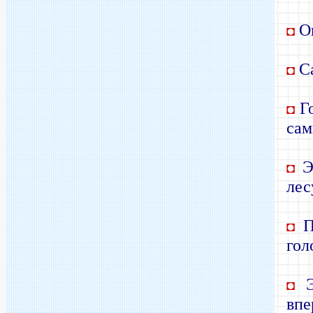
Он
◘
Са
◘
Го
◘
сам
Эт
◘
лес
Пе
◘
гол
Эт
◘
впе