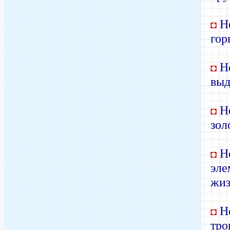
Не
◘
гор
Не
◘
выд
Не
◘
зол
Не
◘
эле
жиз
Не
◘
тро