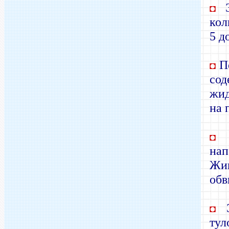
Э
◘
кол
5 д
По
◘
со
жид
на 
Д
◘
нап
Жив
обв
Э
◘
тул