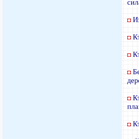
сил
Из
◘
Кт
◘
Кт
◘
Б
◘
дер
Кт
◘
пла
Кт
◘