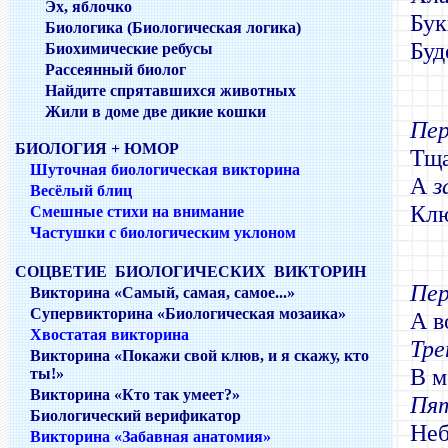
Эх, яблочко
Бук
Биологика (Биологическая логика)
Буд
Биохимические ребусы
Рассеянный биолог
Найдите спрятавшихся животных
Жили в доме две дикие кошки
Пе
БИОЛОГИЯ + ЮМОР
Тща
Шуточная биологическая викторина
А
з
Весёлый блиц
Клю
Смешные стихи на внимание
Частушки с биологическим уклоном
СОЦВЕТИЕ БИОЛОГИЧЕСКИХ ВИКТОРИН
Пе
Викторина «Самый, самая, самое...»
Супервикторина «Биологическая мозаика»
А в
Хвостатая викторина
Тр
Викторина «Покажи свой клюв, и я скажу, кто
В 
ты!»
Викторина «Кто так умеет?»
Пя
Биологический верификатор
Неб
Викторина «Забавная анатомия»