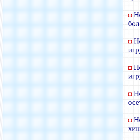
Не
◘
бол
Не
◘
игр
Не
◘
игр
Не
◘
осе
Не
◘
хищ