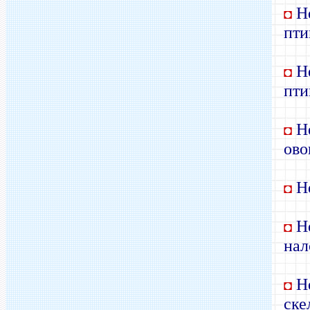
Не
◘
пти
Не
◘
пти
Не
◘
ово
Не
◘
Не
◘
нал
Не
◘
ске