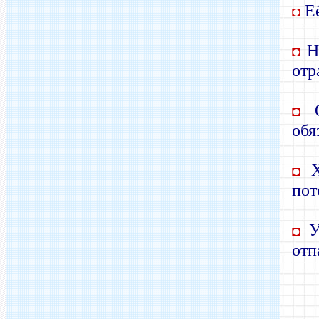
Её
◘
На
◘
отр
О
◘
обя
Хв
◘
пот
У 
◘
отп