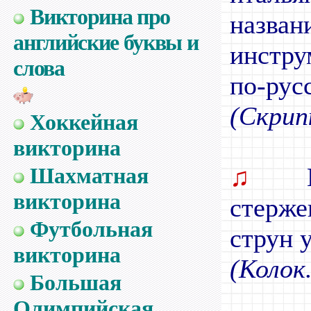
Викторина про
назва
английские буквы и
инстру
слова
по-рус
(Скрип
Хоккейная
викторина
♫
Ка
Шахматная
викторина
стерж
Футбольная
струн 
викторина
(Колок.
Большая
Олимпийская