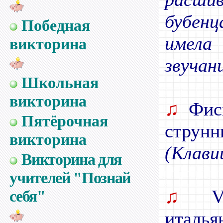
бубен
Победная
имела
викторина
звучани
Школьная
викторина
♫
Фисг
Пятёрочная
струнн
викторина
(Клави
Викторина для
учителей "Познай
♫
Vi
себя"
италья