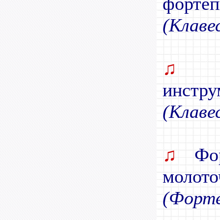
фортеп
(Клаве
♫
инстру
(Клаве
♫
Фор
молото
(Форте