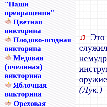
"Наши
превращения"
Цветная
викторина
♫
Это 
Плодово-ягодная
служи
викторина
нему
Медовая
(пчелиная)
инстр
викторина
оружие
Яблочная
(Лук.)
викторина
Ореховая