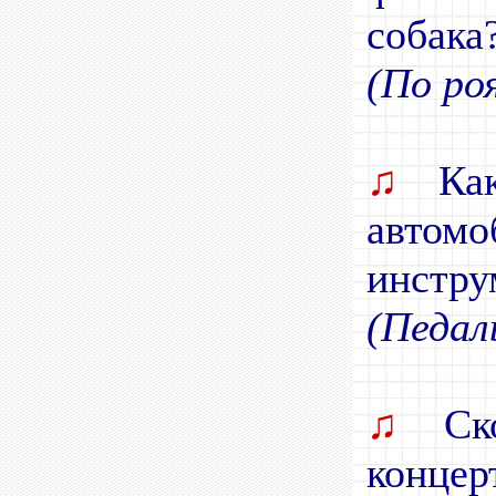
собака
(По ро
♫
Как
авто
инстру
(Педал
♫
Ско
концер