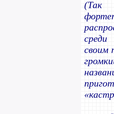
(Так
форте
распр
среди
своим 
громк
назван
приг
«кастр