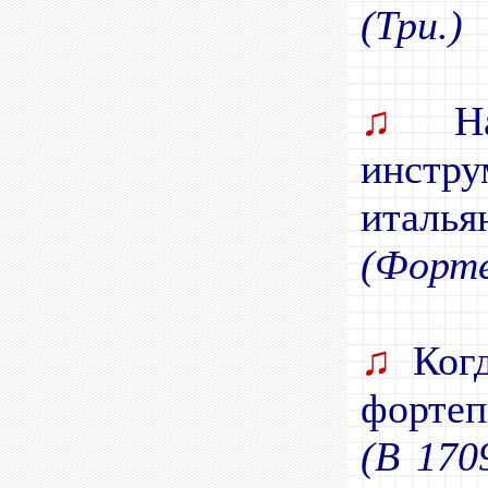
(Три.)
♫
Наз
инст
италья
(Форте
♫
Когд
фортеп
(В 170