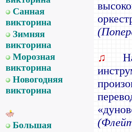
высок
Санная
оркест
викторина
(Попер
Зимняя
викторина
Морозная
♫
Наз
викторина
инстр
Новогодняя
произ
викторина
перев
«дунов
(Флейт
Большая