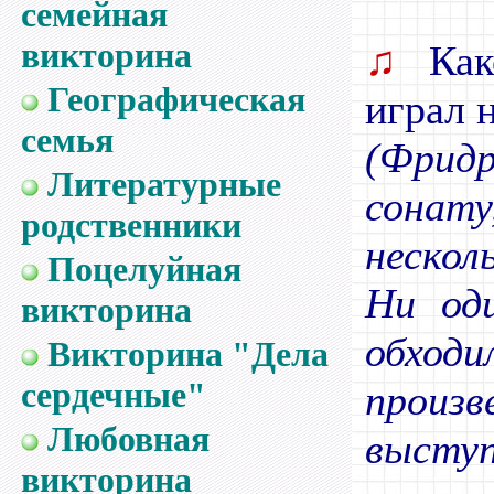
семейная
викторина
♫
Како
Географическая
играл 
семья
(Фрид
Литературные
сонат
родственники
нескол
Поцелуйная
Ни од
викторина
обход
Викторина "Дела
сердечные"
произв
Любовная
выступ
викторина