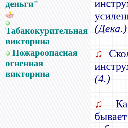
инстру
деньги"
усилен
(Дека.)
Табакокурительная
викторина
Пожароопасная
♫
Скол
огненная
инстру
викторина
(4.)
♫
Как
бывае