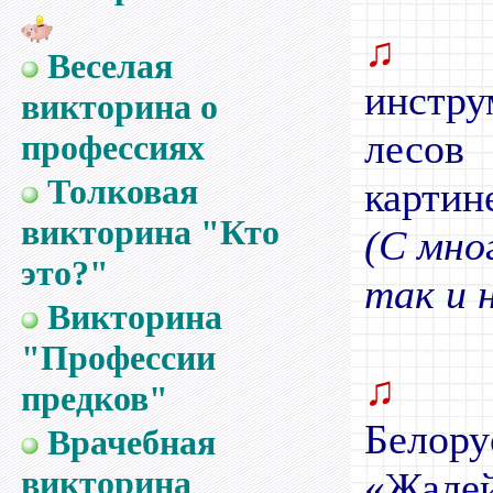
♫
С
Веселая
инстр
викторина о
лесов
профессиях
Толковая
картин
викторина "Кто
(С мно
это?"
так и 
Викторина
"Профессии
♫
Н
предков"
Белор
Врачебная
викторина
«Жалей