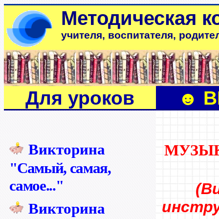
Методическая к
учителя, воспитателя, родите
Для уроков
☻ В
Викторина
МУЗЫ
"Самый, самая,
самое..."
(В
инстру
Викторина