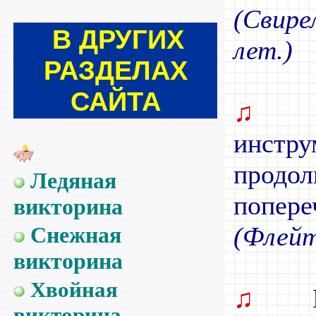
(Свир
В
ДРУГИХ
лет.)
РАЗДЕЛАХ
САЙТА
♫
К
инстр
прод
Ледяная
попер
викторина
(Флейт
Снежная
викторина
Хвойная
♫
На
викторина