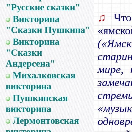
"Русские сказки"
♫
Что 
Викторина
«ямско
"Сказки Пушкина"
Викторина
(«Ямс
"Сказки
стари
Андерсена"
мире, 
Михалковская
заме
викторина
стре
Пушкинская
«муз
викторина
одновр
Лермонтовская
викторина