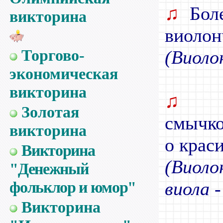
♫
Боле
викторина
виолон
Торгово-
(Виоло
экономическая
викторина
♫
Н
Золотая
смычко
викторина
о крас
Викторина
(Виол
"Денежный
фольклор и юмор"
виола 
Викторина