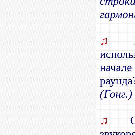
строк
гармон
♫
Ка
исполь
начал
раунда
(Гонг.)
♫
Ск
звукор