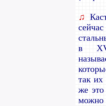
♫
Каст
сейча
стальн
в XV
назыв
которы
так их
же это
можно 