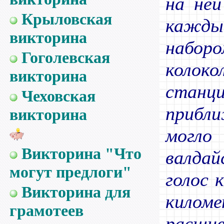
на ней
Крыловская
кажды
викторина
наборо
Гоголевская
колоко
викторина
стан
Чеховская
прибл
викторина
могло
Викторина "Что
валдай
могут предлоги"
голос 
Викторина для
килом
грамотеев
расш