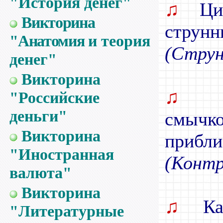
"История денег"
♫
Цим
Викторина
струнн
"Анатомия
и теория
(Струн
денег"
Викторина
♫
В
"Российские
деньги"
смычко
Викторина
прибли
"Иностранная
(Контр
валюта"
Викторина
♫
Как
"Литературные