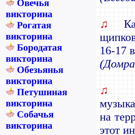
Овечья
викторина
♫
Как
Рогатая
викторина
щипков
Бородатая
16-17 
викторина
(Домра
Обезьянья
викторина
♫
С
Петушиная
музыка
викторина
Собачья
на тер
викторина
этот и