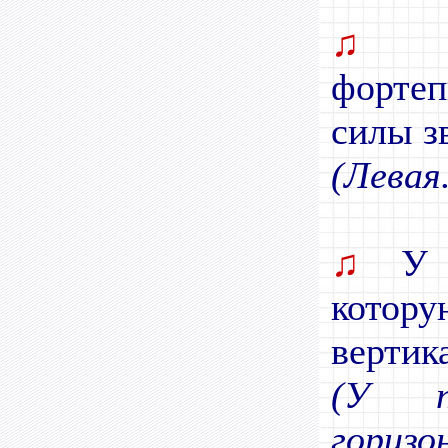
♫
П
форте
силы з
(Левая.
♫
У р
кото
вертик
(У п
горизо