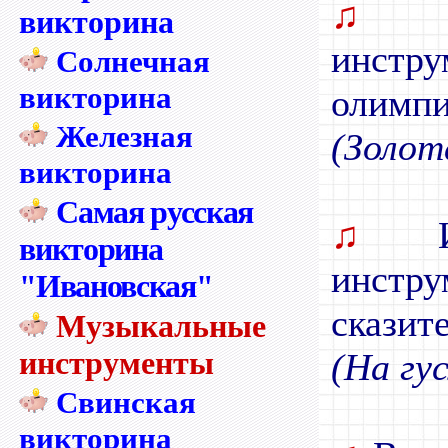
♫
И
викторина
инстр
Солнечная
викторина
олимпи
Железная
(Золот
викторина
Самая русская
♫
Иг
викторина
инстру
"Ивановская"
сказит
Музыкальные
инструменты
(На гус
Свинская
викторина