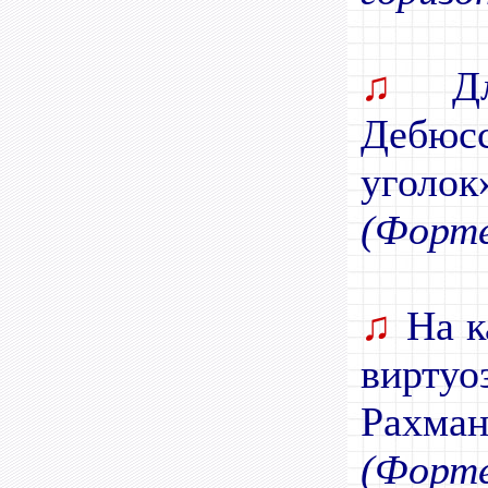
♫
Для
Дебюс
уголок
(Форте
♫
На к
вирту
Рахман
(Форте