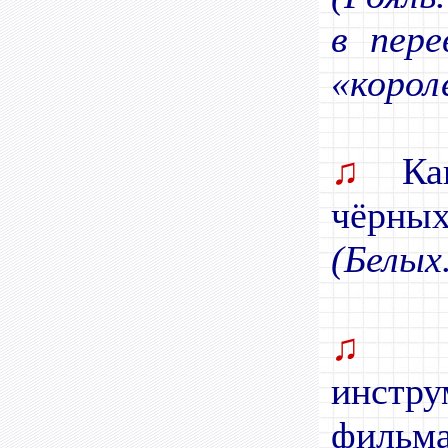
в пере
«корол
♫
Как
чёрных
(Белых
♫
П
инстр
фильма