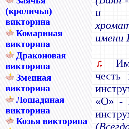
Заячья
(кроличья)
и ра
викторина
хрома
Комариная
имени 
викторина
Драконовая
♫
Имя
викторина
честь 
Змеиная
инстр
викторина
Лошадиная
«О» - 
викторина
инстру
Козья викторина
(Всегда