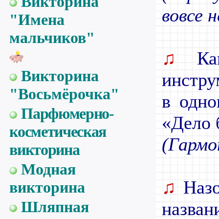
Викторина
вовсе н
"Имена
мальчиков"
♫
Как
Викторина
инстру
"Восьмёрочка"
в одно
Парфюмерно-
«Дело 
косметическая
(Гармо
викторина
Модная
♫
Назо
викторина
Шляпная
назва