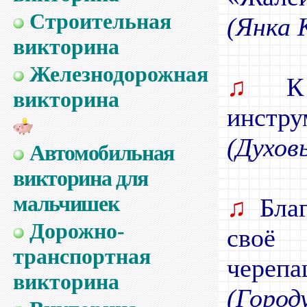
Строительная
(Янка 
викторина
Железнодорожная
♫
К 
викторина
инстру
(Духов
Автомобильная
викторина для
мальчишек
♫
Благ
Дорожно-
своё 
транспортная
черепа
викторина
(Город