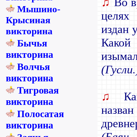
♫
Во в
Мышино-
целях
Крысиная
издан 
викторина
Какой
Бычья
викторина
изымал
Волчья
(Гусли.
викторина
Тигровая
♫
Как
викторина
назва
Полосатая
древне
викторина
(Баян 