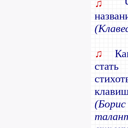
♫
Че
названи
(Клаве
♫
Как
стат
стихо
клавиш
(Борис
талан