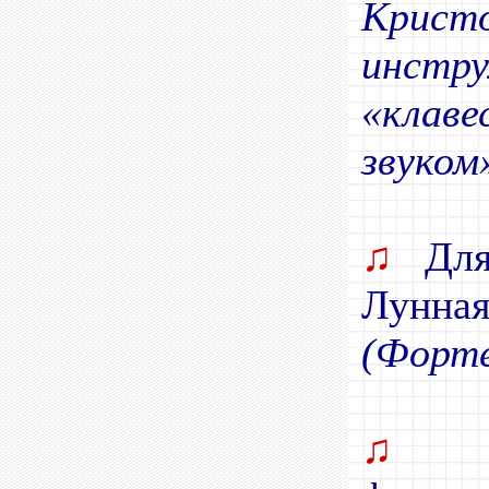
Крист
инст
«кла
звуком»
♫
Для 
Лунная
(Форте
♫
Н