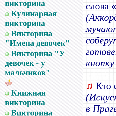
викторина
слова 
Кулинарная
(Акко
викторина
мучаю
Викторина
соберу
"Имена девочек"
готове
Викторина "У
кнопку 
девочек - у
мальчиков"
♫
Кто 
Книжная
(Искус
викторина
в Праге
Викторина