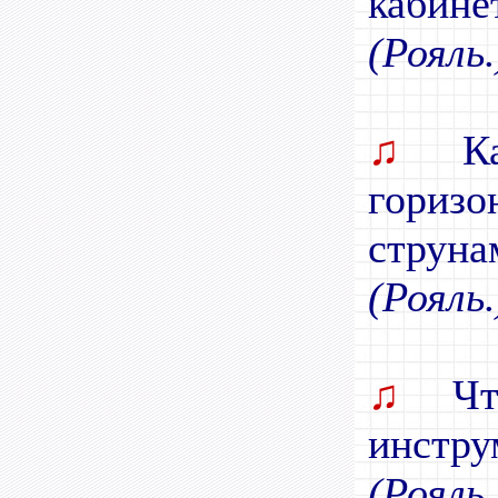
кабине
(Рояль.
♫
Как
гориз
струна
(Рояль.
♫
Что
инстру
(Рояль