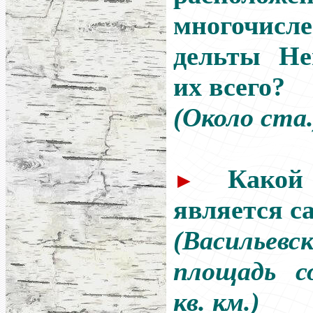
многочисл
дельты Не
их всего?
(Около ста.
Какой
►
является 
(Василь
площадь с
кв. км.)