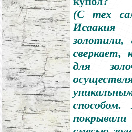
купол?
(С тех са
Исаакия
золотили, 
сверкает, 
для золо
осуществля
уникальн
способом.
покрывали
смесью зол