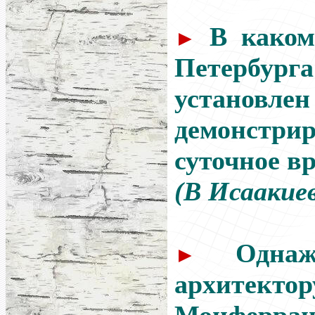
В каком
►
Петер
установлен
демонстри
суточное в
(В Исаакиев
Одна
►
архитек