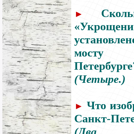
Скол
►
«Укрощ
установлен
мосту
Петербурге
(Четыре.)
Что изоб
►
Санкт-Пете
(Два пе