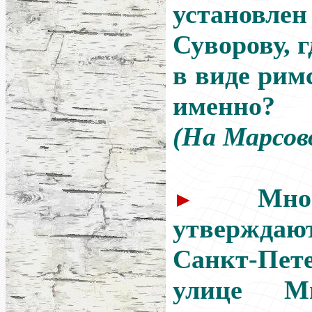
установлен
Суворову, 
в виде рим
именно?
(На Марсов
Мн
►
утверждают
Санкт-Пе
улице Ми