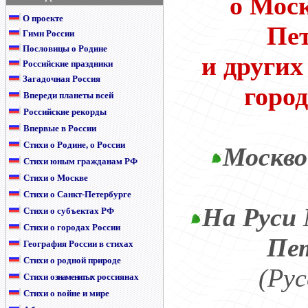
о Моск
О проекте
Пет
Гимн России
Пословицы о Родине
и других
Российские праздники
Загадочная Россия
город
Впереди планеты всей
Российские рекорды
Впервые в России
Стихи о Родине, о России
Москво
Стихи юным гражданам РФ
Стихи о Москве
Стихи о Санкт-Петербурге
На Руси 
Стихи о субъектах РФ
Стихи о городах России
Пет
География России в стихах
Стихи о родной природе
(Рус
Стихи
о знаменитых
россиянах
Стихи о войне и мире