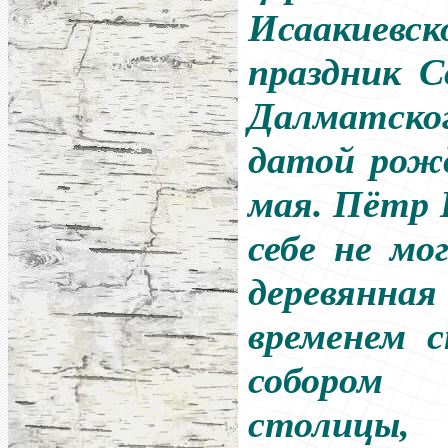
Исаакиевск
праздник С
Далматско
датой рожд
мая. Пётр 
себе не мо
деревянн
временем 
собором
столицы