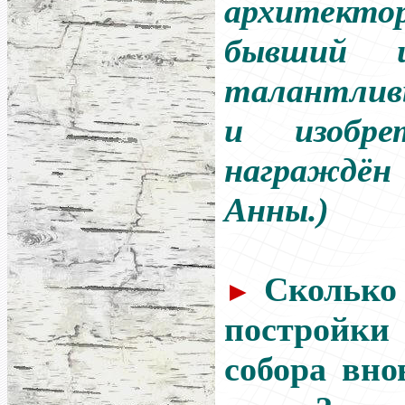
архитект
бывший 
талантли
и изобре
награждё
Анны.)
Сколько
►
постройки
собора вно