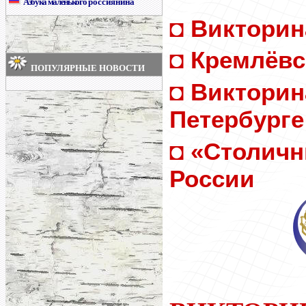
Азбука маленького
россиянина
◘
Викторин
◘
Кремлёвс
ПОПУЛЯРНЫЕ НОВОСТИ
◘
Викторин
Петербурге
◘
«Столичн
России