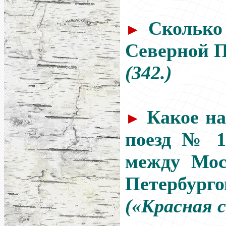
Сколько
►
Северной 
(342.)
Какое на
►
поезд № 1
между Мос
Петербург
(«Красная 