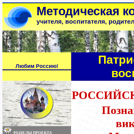
Методическая к
учителя, воспитателя, родите
Патри
Любим Россию!
вос
РОССИЙС
Позна
ви
РАЗДЕЛЫ ПРОЕКТА