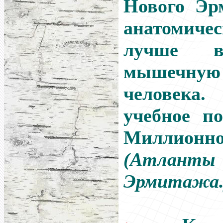
Нового Эр
анатомич
лучше вс
мышечн
человек
учебное п
Миллионно
(Атлант
Эрмитажа.