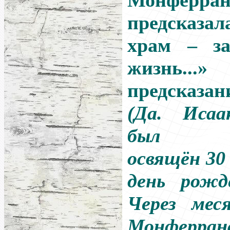
Монферр
предсказа
храм – за
жизнь...
предсказан
(Да. Исаа
был то
освящён 30 
день рожд
Через мес
Монферрана