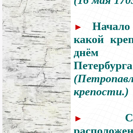
(16 мая 1703
Начало
►
какой креп
днём 
Петербурга
(Петропавл
крепости.)
С
►
распо