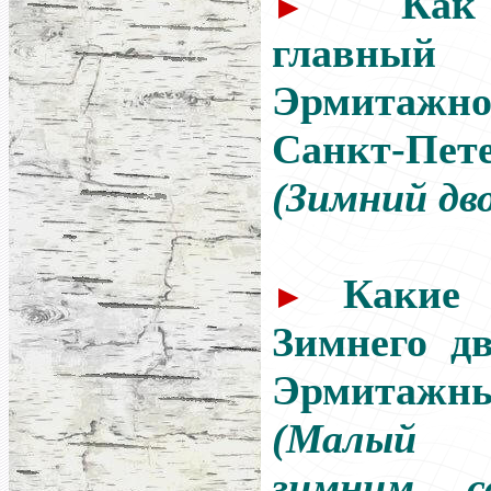
Как
►
главн
Эрмитажно
Санкт-Пете
(Зимний дво
Какие 
►
Зимнего дв
Эрмитажны
(Малый
зимним с