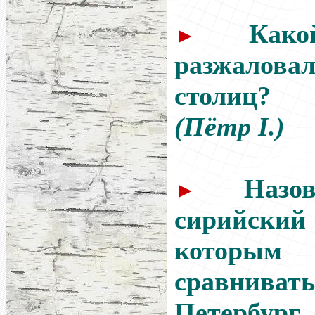
Как
►
разжалов
столиц?
(Пётр I.)
Назо
►
сирийск
которы
сравнив
Петербург.