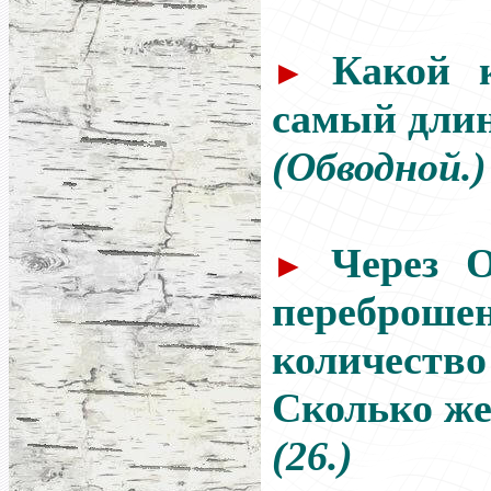
Какой 
►
самый дли
(Обводной.)
Через 
►
переброше
количес
Сколько же
(26.)