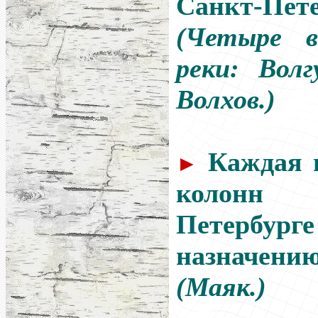
Санкт-Пете
(Четыре в
реки: Волг
Волхов.)
Каждая 
►
колонн
Петербур
назначению 
(Маяк.)