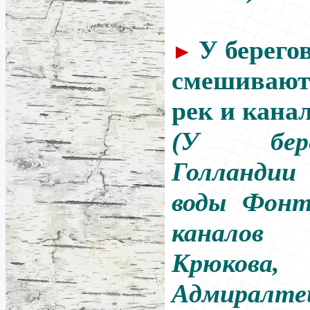
У берего
►
смешиваю
рек и кана
(У бер
Голланди
воды Фонт
каналов 
Крюкова,
Адмиралтей