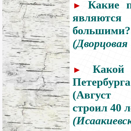
Какие 
►
являют
большими?
(Дворцовая
Какой
►
Петербур
(Август 
строил 40 л
(Исаакиевск