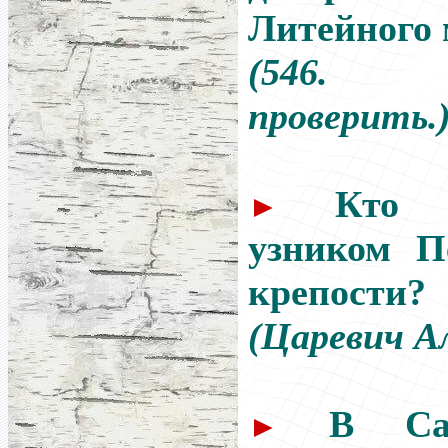
Литейного 
(546. 
проверить.
Кто 
►
узником П
крепости?
(Царевич Ал
В Сан
►