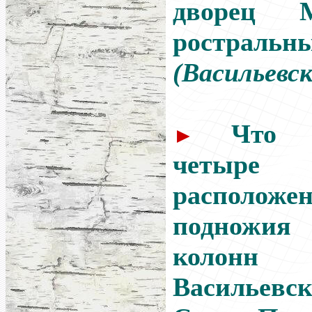
дворец 
ростральн
(Васильевск
Что с
►
четыре 
распол
подножия
колонн 
Васильев