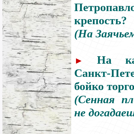
Петропавл
крепость?
(На Заячьем
На к
►
Санкт-Пете
бойко торг
(Сенная п
не догадаеш