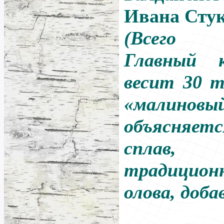
Ивана Сту
(Всего о
Главный к
весит 30 т
«малин
объясняет
сплав
традицио
олова, доба