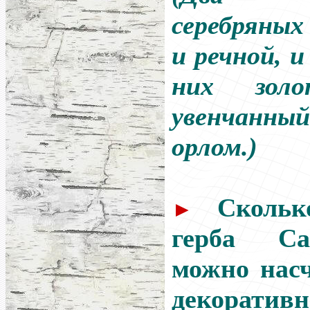
серебряных
и речной, 
них золо
увенчанн
орлом.)
Скольк
►
герба Сан
можно насч
декоратив