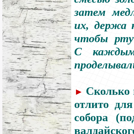
затем медл
их, держа 
чтобы рту
С каждым
проделывал
Сколько 
►
отлито для
собора (по
валдайск