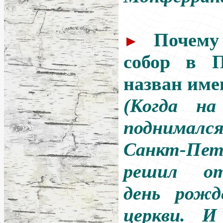
Почему
►
собор в П
назван име
(Когда на
поднимался
Санкт-Пет
решил от
день рожд
церкви. И