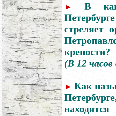
В ка
►
Петербург
стреляет о
Петропавл
крепости?
(В 12 часов 
Как назы
►
Петербург
находятся