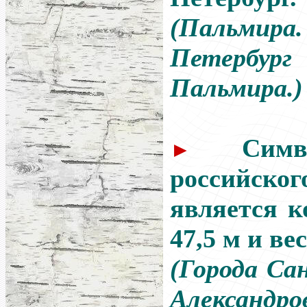
(Пальми
Петербу
Пальмира.)
Сим
►
российс
является к
47,5 м и ве
(Города Са
Александров