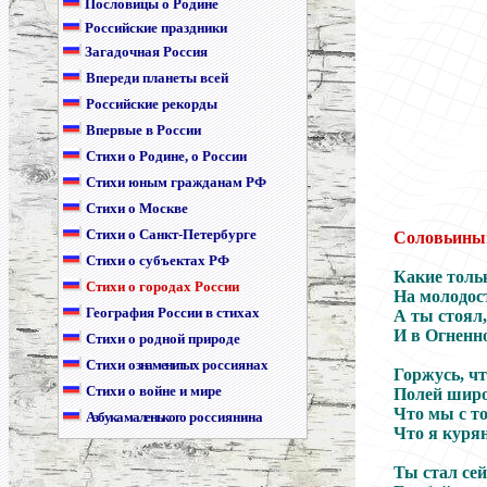
Пословицы о Родине
Российские праздники
Загадочная Россия
Впереди планеты всей
Российские рекорды
Впервые в России
Стихи о Родине, о России
Стихи юным гражданам РФ
Стихи о Москве
Стихи о Санкт-Петербурге
Соловьины
Стихи о субъектах РФ
Какие тольк
Стихи о городах России
На молодост
География России в стихах
А ты стоял,
И в Огненно
Стихи о родной природе
Стихи
о знаменитых
россиянах
Горжусь, ч
Стихи о войне и мире
Полей широк
Что мы с то
Азбука маленького
россиянина
Что я курян
Ты стал сей