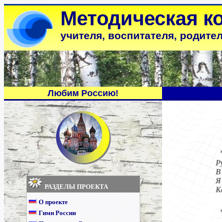
Методическая к
учителя, воспитателя, родите
Любим Россию!
Р
В
Я
РАЗДЕЛЫ ПРОЕКТА
К
О проекте
Гимн России