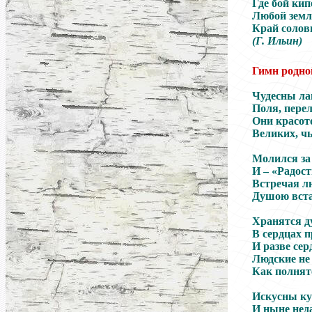
Где бой кип
Любой земл
Край солов
(Г. Ильин)
Гимн родно
Чудесны ла
Поля, перел
Они красот
Великих, чь
Молился за
И – «Радос
Встречая лю
Душою вста
Хранятся д
В сердцах 
И разве сер
Людские не
Как полнятс
Искусны кур
И ныне нед