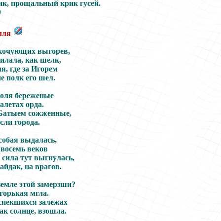
рик, прощальный крик гусей.
)
емля
кочующих выгорев,
илала, как шелк,
я, где за Игорем
е полк его шел.
поля береженые
алетах орда.
, Батыем сожженные,
сли города.
собая выдалась,
 восемь веков
 сила тут выгнулась,
айдак, на врагов.
земле этой замерзши?
горькая мгла.
 спекшихся залежах
ак солнце, взошла.