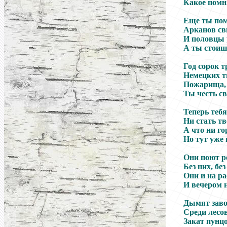
Какое помн
Еще ты пом
Арканов св
И половцы р
А ты стоиш
Год сорок т
Немецких т
Пожарища, 
Ты честь св
Теперь тебя
Ни стать тв
А что ни го
Но тут уже 
Они поют р
Без них, бе
Они и на ра
И вечером н
Дымят заво
Среди лесо
Закат пунцо