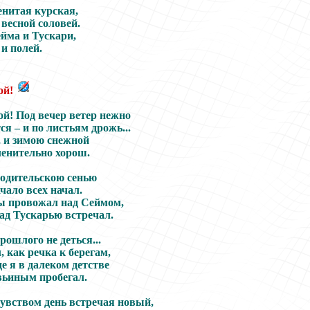
енитая курская,
весной соловей.
йма и Тускари,
и полей.
ой!
ой! Под вечер ветер нежно
ся – и по листьям дрожь...
, и зимою снежной
ленительно хорош.
родительскою сенью
чало всех начал.
ты провожал над Сеймом,
над Тускарью встречал.
рошлого не деться...
, как речка к берегам,
де я в далеком детстве
вьиным пробегал.
увством день встречая новый,