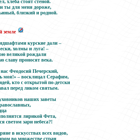
ел, хлеба стоят стеной.
и ты для меня дороже,
ьиный, близкий и родной.
й земле
ндшафтами курские дали –
ески, холмы и луга! –
ою великой рождали
ю славу проносят века.
 нас Феодосий Печерский,
ть моя!» – восклицал Серафим,
дей, кто с открытой по-детски
вал перед ликом святым.
уховников наших заветы
православных,
дца
 полнятся лирикой Фета,
я светом зари небеса?!
яне в искусствах всех видов,
аром во множестве стран