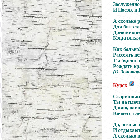
Заслуженно
И Носов, и 
А сколько 
Для битв за
Доныне мне
Когда выхож
Как больно!
Рассеять не
Ты будешь 
Рождать кр
(В. Золотар
Курск
Старинный 
Ты на плеч
Давно, давн
Качается ле
Да, осенью 
И отдыхают
А сколько 