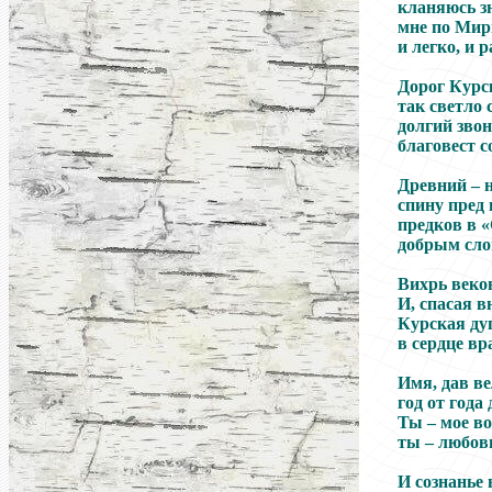
кланяюсь з
мне по Мир
и легко, и 
Дорог Курс
так светло 
долгий зво
благовест с
Древний – 
спину пред 
предков в 
добрым сло
Вихрь веков
И, спасая в
Курская ду
в сердце вр
Имя, дав в
год от года
Ты – мое во
ты – любовь
И сознанье в