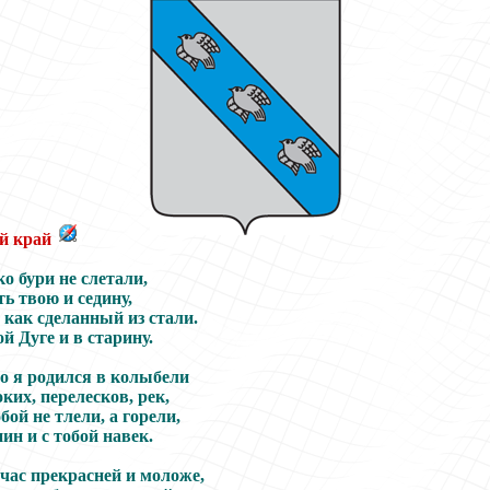
й край
о бури не слетали,
ь твою и седину,
 как сделанный из стали.
й Дуге и в старину.
то я родился в колыбели
их, перелесков, рек,
бой не тлели, а горели,
ин и с тобой навек.
час прекрасней и моложе,