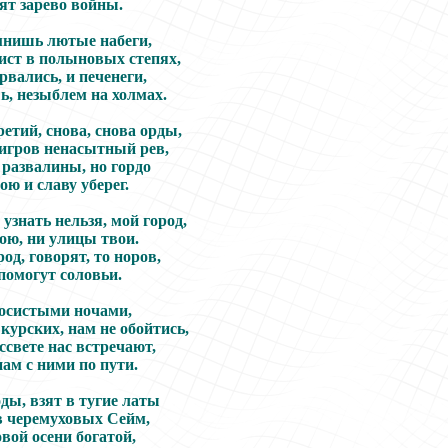
ят зарево войны.
нишь лютые набеги,
ист в полыновых степях,
вались, и печенеги,
ь, незыблем на холмах.
ретий, снова, снова орды,
игров ненасытный рев,
развалины, но гордо
ою и славу уберег.
 узнать нельзя, мой город,
ою, ни улицы твои.
род, говорят, то норов,
помогут соловьи.
осистыми ночами,
з курских, нам не обойтись,
ссвете нас встречают,
ам с ними по пути.
ды, взят в тугие латы
в черемуховых Сейм,
вой осени богатой,