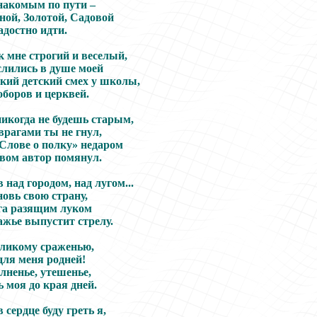
накомым по пути –
ной, Золотой, Садовой
радостно идти.
к мне строгий и веселый,
слились в душе моей
нкий детский смех у школы,
оборов и церквей.
никогда не будешь старым,
врагами ты не гнул,
«Слове о полку» недаром
вом автор помянул.
 над городом, над лугом...
новь свою страну,
га разящим луком
ажье выпустит стрелу.
еликому сраженью,
 для меня родней!
лненье, утешенье,
 моя до края дней.
 сердце буду греть я,