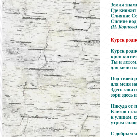
Земля знам
Где княжит 
Слияние Се
Сияние вод 
(Н. Корнеев)
Курск родн
Курск родн
крон коснет
Ты и летом
для меня п
Под твоей 
для меня на
Здесь зака
зори здесь 
Никуда от п
Близок стал
к улицам, г
утром соло
С добрым ч