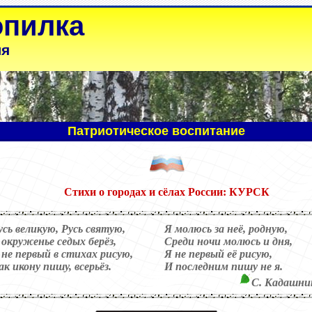
опилка
ля
Патриотическое воспитание
Стихи
о городах и сёлах России: КУРСК
усь великую, Русь святую,
Я молюсь за неё, родную,
 окруженье седых берёз,
Среди ночи молюсь и дня,
 не первый в стихах рисую,
Я не первый её рисую,
ак икону пишу, всерьёз.
И последним пишу не я.
С. Кадашни