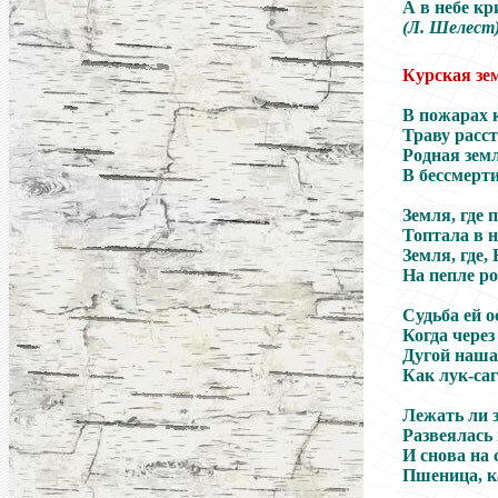
А в небе к
(Л. Шелест
Курская з
В пожарах 
Траву расст
Родная земл
В бессмерти
Земля, где 
Топтала в н
Земля, где
На пепле ро
Судьба ей о
Когда через
Дугой наша
Как лук-саг
Лежать ли 
Развеялась 
И снова на
Пшеница, к