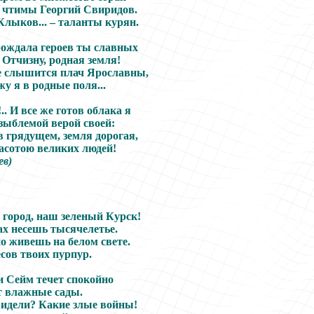
 чтимы Георгий Свиридов.
Клыков... – таланты курян.
рождала героев ты славных
 Отчизну, родная земля!
 слышится плач Ярославны,
у я в родные поля...
.. И все же готов облака я
зыблемой верой своей:
в грядущем, земля дорогая,
асотою великих людей!
ев)
город, наш зеленый Курск!
ах несешь тысячелетье.
о живешь на белом свете.
сов твоих пурпур.
и Сейм течет спокойно
 влажные сады.
видели? Какие злые войны!