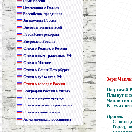
Гимн России
Пословицы о Родине
Российские праздники
Загадочная Россия
Впереди планеты всей
Российские рекорды
Впервые в России
Стихи о Родине, о России
Стихи юным гражданам РФ
Стихи о Москве
Стихи о Санкт-Петербурге
Стихи о субъектах РФ
Зори Чапл
Стихи о городах России
Над тихой 
География России в стихах
Плывут и т
Стихи о родной природе
Чаплыгин м
Стихи
о знаменитых
россиянах
В лучах вес
Стихи о войне и мире
Припев:
Азбука маленького
россиянина
Словно д
Город, р