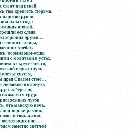
 крутого холма
 стоит над рекой.
ь там крепость-тюрьма,
я царской рукой.
 опальных сюда
еликих князей.
прошли без следа,
без хороших друзей…
д селились купцы,
здешних хлебах.
сь, кормильцы-отцы
гли с молитвой в устах.
лем в округе блестя,
усской веры струю.
столетье спустя,
м пред Спасом стою…
 с любовью взглянуть
крутых берегов,
о сжимается грудь
прибережных лугов.
ь, что майскую ночь,
алой зорьки разлив.
похожи точь-в-точь
е желтеющих нив.
одом заметно светлей