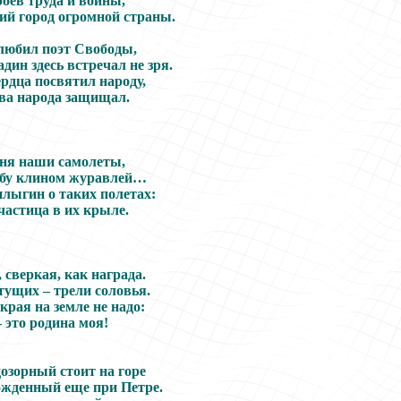
роев труда и войны,
й город огромной страны.
любил поэт Свободы,
дин здесь встречал не зря.
рдца посвятил народу,
ава народа защищал.
дня наши самолеты,
ебу клином журавлей…
лыгин о таких полетах:
частица в их крыле.
, сверкая, как награда.
тущих – трели соловья.
рая на земле не надо:
 это родина моя!
озорный стоит на горе
ожденный еще при Петре.