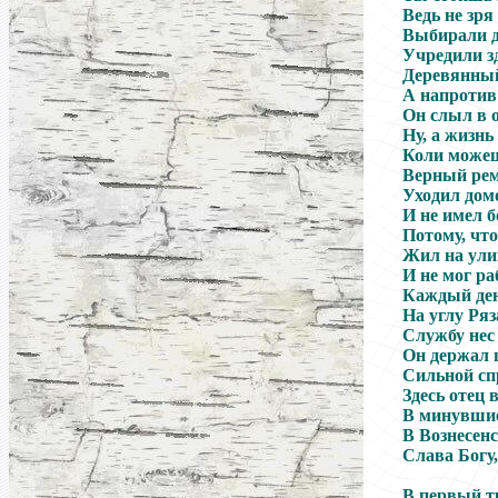
Ведь не зря
Выбирали д
Учредили зд
Деревянный
А напротив 
Он слыл в 
Ну, а жизнь
Коли можеш
Верный ре
Уходил дом
И не имел 
Потому, что
Жил на ули
И не мог ра
Каждый ден
На углу Ря
Службу нес
Он держал 
Сильной сп
Здесь отец 
В минувшие
В Вознесенс
Слава Богу,
В первый т