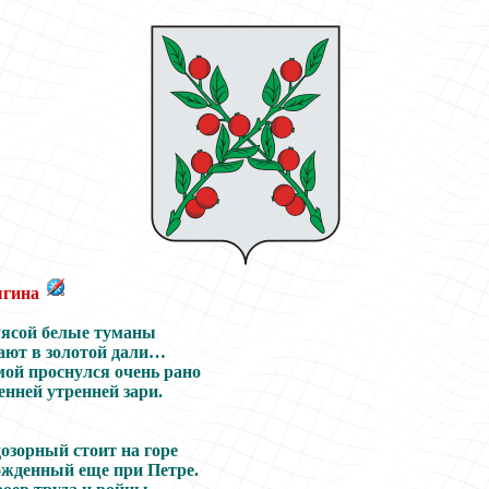
ыгина
Рясой белые туманы
ают в золотой дали…
ой проснулся очень рано
енней утренней зари.
озорный стоит на горе
ожденный еще при Петре.