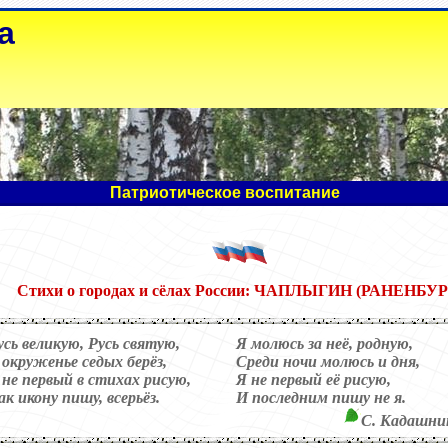
а
Патриотическое воспитание
Стихи
о городах и сёлах России: ЧАПЛЫГИН (РАНЕНБУР
усь великую, Русь святую,
Я молюсь за неё, родную,
 окруженье седых берёз,
Среди ночи молюсь и дня,
 не первый в стихах рисую,
Я не первый её рисую,
ак икону пишу, всерьёз.
И последним пишу не я.
С. Кадашни