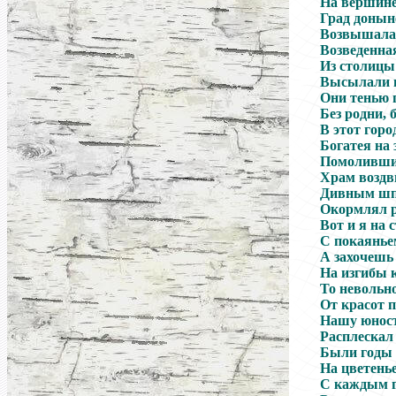
На вершине
Град доныне
Возвышалас
Возведенна
Из столицы
Высылали в
Они тенью 
Без родни, 
В этот горо
Богатея на 
Помоливши
Храм воздви
Дивным шпи
Окормлял р
Вот и я на 
С покаянье
А захочешь
На изгибы 
То невольн
От красот 
Нашу юност
Расплескал 
Были годы 
На цветень
С каждым г