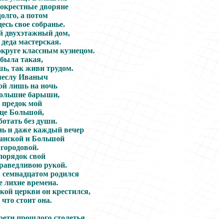
 окрестные дворяне
олго, а потом
есь свое собранье.
 двухэтажный дом,
деда мастерская.
округе классным кузнецом.
 была такая,
ь, так живи трудом.
меслу Иваныч
ой лишь на ночь
большие барыши,
 предок мой
це Большой,
ботать без души.
ь и даже каждый вечер
занской и Большой
 городовой.
порядок свой
раведливою рукой.
в семнадцатом родился
 лихие времена.
кой церкви он крестился,
 что стоит она.
рети прошлого столетья,