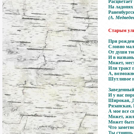
Расцветает
На ладонях
Раненбург
(А. Медведе
Старым ул
При рожден
Словно мал
От души то
И в названь
Может, мест
Или тракт 
А, возможно
Шутливое н
Заведенный 
И у нас пор
Широкая, 
Рязанская, 
А мое все с
Может, жил
Может быть
Что заметно
Ты стоишь 