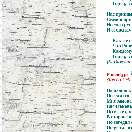
Город, в
Нас приним
Свеж и при
Но мы грус
И отовсюду
Как же п
Что Ране
Каждому 
Город, в
(
Е
.
Викулин
Раненбург
(
Так
до 1948
На ладонях
Поселился 
Мне заморс
Васильковы
Он из тех, 
В стороне о
Но сегодня 
Подустал от