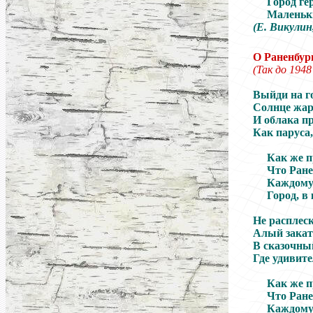
Город ге
Маленьки
(
Е. Викулин
О Раненбур
(
Так
до 1948
Выйди на г
Солнце жар
И облака п
Как паруса,
Как же п
Что Ране
Каждому 
Город, в
Не расплес
Алый закат
В сказочны
Где удивите
Как же п
Что Ране
Каждому 