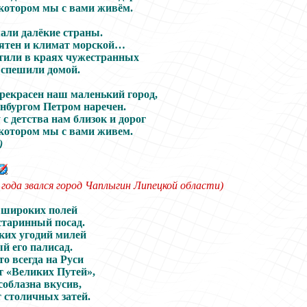
 котором мы с вами живём.
али далёкие страны.
ятен и климат морской…
тили в краях чужестранных
 спешили домой.
рекрасен наш маленький город,
нбургом Петром наречен.
с детства нам близок и дорог
 котором мы с вами живем.
)
 года
звался
г
ород
Чаплыгин Липецкой области)
 широких полей
старинный посад.
ких угодий милей
й его палисад.
что всегда на Руси
т «Великих Путей»,
соблазна вкусив,
 столичных затей.