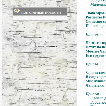
Город ге
Маленьки
ПОПУЛЯРНЫЕ НОВОСТИ
Твою зарю 
Рассветы Ра
Он песню се
И в ней пр
Припев.
Летят сего
Летят по н
Мечтал Чап
Его трудов 
Припев.
Заря встает
В садах цве
Мне лучше к
Чаплыгин –
Припев:
Словно д
Город, р