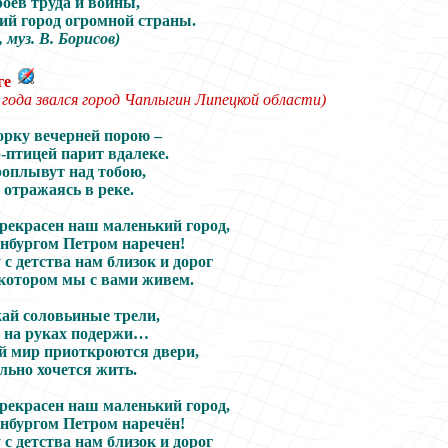
роев труда и войны,
й город огромной страны.
, муз.
В. Борисов
)
ге
 года
звался
г
ород
Чаплыгин Липецкой области)
орку вечерней порою –
-птицей парит вдалеке.
роплывут над тобою,
 отражаясь в реке.
рекрасен наш маленький город,
нбургом Петром наречен!
с детства нам близок и дорог
 котором мы с вами живем.
кай соловьиные трели,
 на руках подержи…
й мир приоткроются двери,
льно хочется жить.
рекрасен наш маленький город,
нбургом Петром наречён!
с детства нам близок и дорог