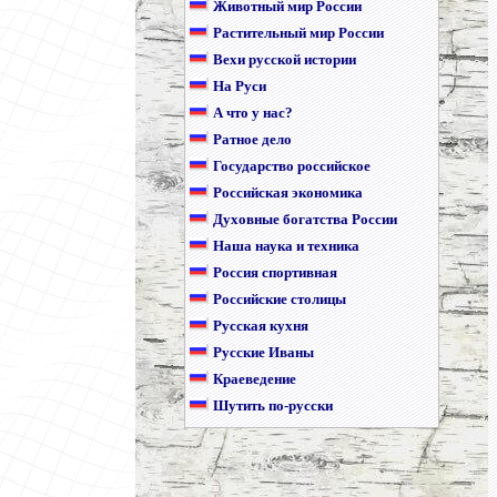
Животный мир России
Растительный мир России
Вехи русской истории
На Руси
А что у нас?
Ратное дело
Государство российское
Российская экономика
Духовные богатства России
Наша наука и техника
Россия спортивная
Российские столицы
Русская кухня
Русские Иваны
Краеведение
Шутить по-русски