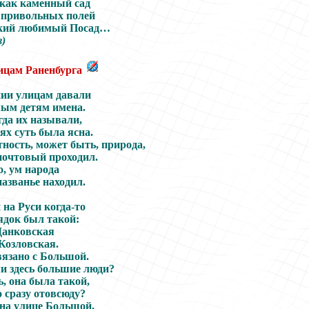
 как каменный сад
 привольных полей
ский любимый Посад…
в)
ицам Раненбурга
ии улицам давали
ым детям имена.
гда их называли,
ях суть была ясна.
ность, может быть, природа,
почтовый проходил.
, ум народа
азванье находил.
на Руси когда-то
ядок был такой:
Данковская
Козловская.
вязано с Большой.
и здесь большие люди?
, она была такой,
 сразу отовсюду?
на улице Большой,