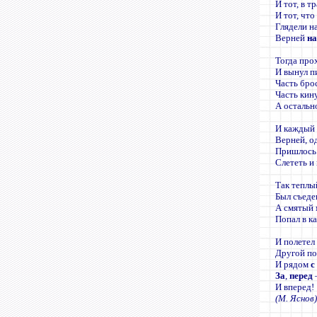
И тот, в т
И тот, чт
Глядели на
Верней
н
Тогда про
И вынул п
Часть бро
Часть кин
А остальн
И каждый 
Верней, о
Пришлось 
Слететь и
Так теплы
Был съед
А смятый 
Попал в к
И полетел
Другой п
И рядом
с
За
,
перед
И вперед!
(М. Яснов