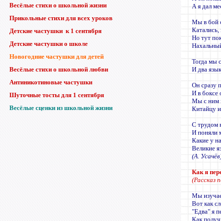
Весёлые стихи о школьной жизни
А я дал ме
Прикольные стихи для всех уроков
Мы в бой 
Катались,
Детские частушки к 1 сентября
Но тут по
Детские частушки о школе
Нахальный
Новогодние частушки для детей
Тогда мы 
Весёлые стихи о школьной любви
И два язык
Антиникотиновые частушки
Он сразу п
И в боксе
Шуточные тосты для 1 сентября
Мы с ним 
Весёлые сценки из школьной жизни
Китайцу и
С трудом
И поняли 
Какие у н
Великие я
(А. Усачёв
Как я пер
(Рассказ 
Мы изучае
Вот как сл
"Едва" я п
Как получи