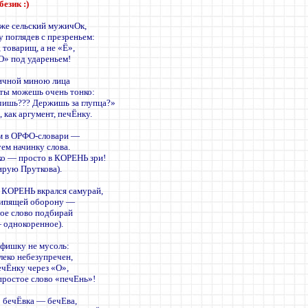
безик
:)
же сельский мужичОк,
у поглядев с презреньем:
 товарищ, а не «Ё»,
«О» под удареньем!
ичной миною лица
 ты можешь очень тонко:
чишь??? Держишь за глупца?»
 как аргумент, печЁнку.
м в ОРФО-словари —
ем начинку слова.
ко — просто в КОРЕНЬ зри!
тирую Пруткова).
 КОРЕНЬ вкрался самурай,
шипящей оборону —
ое слово подбирай
— однокоренное).
 фишку не мусоль:
леко небезупречен,
ечЁнку через «О»,
 простое слово «печЕнь»!
 бечЁвка — бечЕва,