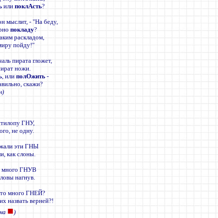
ь
или
поклАсть
?
он мыслит, - "На беду,
ерно
покладу
?
таким раскладом,
миру пойду!"
чаль пирата гложет,
ират ножи.
ь
, или
полОжить
-
авильно, скажи?
н)
нтилопу ГНУ,
го, не одну.
ежали эти ГНЫ
и, как слоны.
я много ГНУВ
оловы нагнув.
это много ГНЕЙ?
их назвать верней?!
■
ина
)