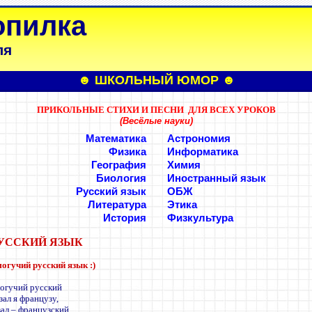
опилка
ля
☻
ШКОЛЬНЫЙ ЮМОР
☻
ПРИКОЛЬНЫЕ СТИХИ И ПЕСНИ ДЛЯ ВСЕХ УРОКОВ
(Весёлые науки)
Математика
Астрономия
Физика
Информатика
География
Химия
Биология
Иностранный язык
Русский язык
ОБЖ
Литература
Этика
История
Физкультура
УССКИЙ ЯЗЫК
могучий русский язык
:)
огучий русский
зал я французу,
зал – французский,