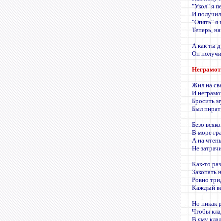
"Укол" я п
И получил 
"Опять" я 
Теперь, на
А как ты 
Он получи
Неграмот
Жил на св
И неграмо
Бросить м
Был пират
Безо всяк
В море гра
А на чтен
Не затрачи
Как-то ра
Закопать н
Ровно три
Каждый ве
Но никак 
Чтобы кла
В яму кла