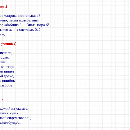
я :)
ое «лирика постельная»?
ечно, песня колыбельная!
ое «бабник»? — Знать пора б!
, кто лепит снежных баб.
тов)
 ученик
:)
 печали,
тоске:
ник
 во взоре —
ми пишет
ой доске,
з ошибок
 заборе.
:)
охожий
на
скамье,
руках кулек.
ьей сидел скворец,
жал бульдог.