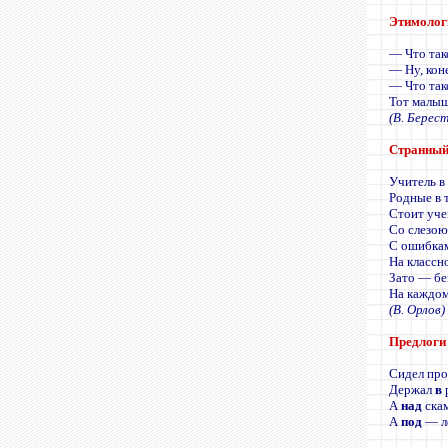
Этимологи
— Что так
— Ну, кон
— Что так
Тот малыш
(В. Берес
Странный
Учитель в
Родные в 
Стоит уче
Со слезою
С ошибка
На классн
Зато — бе
На каждом
(В. Орлов)
Предлоги 
Сидел пр
Держал
в
А
над
скам
А
под
— ле