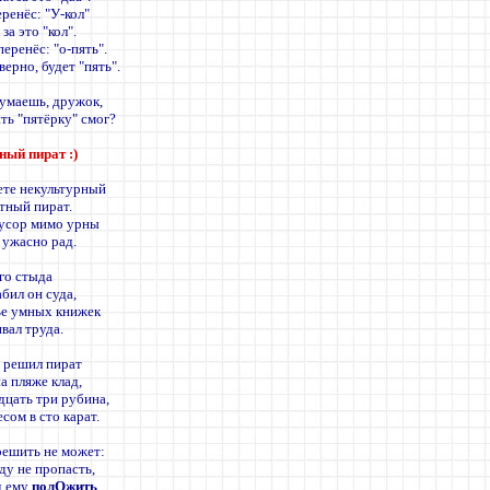
еренёс: "У-кол"
за это "кол".
перенёс: "о-пять".
верно, будет "пять".
думаешь, дружок,
ть "пятёрку" смог?
ный пират
:)
ете некультурный
тный пират.
усор мимо урны
 ужасно рад.
ого стыда
бил он суда,
ье умных книжек
вал труда.
з решил пират
а пляже клад,
дцать три рубина,
сом в сто карат.
решить не может:
ду не пропасть,
д ему
полОжить
,