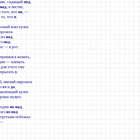
раве, сидящий
под
,
о
над
, в листве,
 того, кто
на
, —
а
то, что
в
.
хожий взял кулек
ирожок.
сил
над
,
ул
под
,
ое — в рот.
принялся жевать,
дин — клевать.
для этого ему
 прыгать
у
.
й, мягкий пирожок
ен
от
и
до
,
маленький кулек
арман пальто.
 один
по-над
,
олез
из-под
третьим побежал
—
)