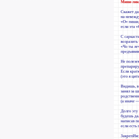
Мини-лик
Скажет да
на невежд
«О» пиши,
если эта 
С саркаст
возразить
«Чо ты ле
предъявив,
Не полезе
препариру
Если крат
(это я ци
Видишь, в
занял за 
родственн
(а иначе 
Долго эту
будешь да
написав п
если есть
ЗакрепИм: