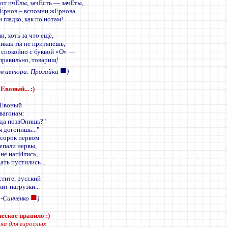
от пчЕлы, зачЕсть — зачЁты,
Ёрнов – вспомни жЕрнова.
и гладко, как по нотам!
и, хоть за что ещё,
никак ты не притянешь, —
 спокойно с буквой «О» —
 правильно, товарищ!
■
им автора: Прозайка
)
Евоный... :)
 Евоный
 вагонам:
када позвОнишь?"
я догонишь..."
 сорок первом
епали нервы,
не напИлись,
ать пустились...
стите, русский
ит нагрузки...
■
а-Синченко
)
еское правило :)
ка для взрослых