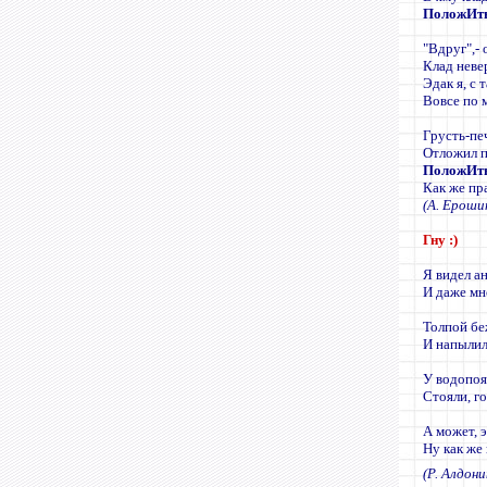
ПоложИт
"Вдруг",- 
Клад нев
Эдак я, с 
Вовсе по 
Грусть-пе
Отложил п
ПоложИт
Как же пр
(А. Ероши
Гну :)
Я видел а
И даже мно
Толпой б
И напылил
У водопо
Стояли, г
А может, 
Ну как же 
(Р. Алдон