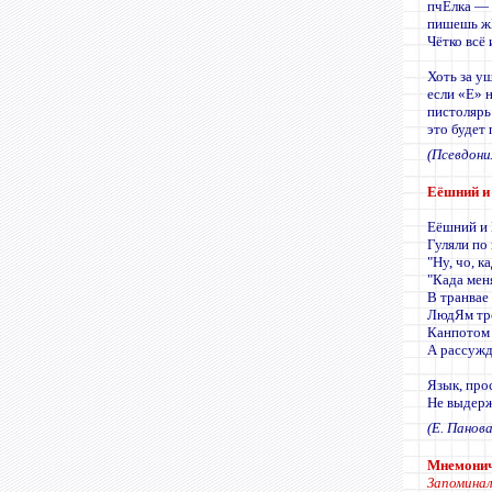
пчЁлка — 
пишешь ж
Чётко всё 
Хоть за уш
если «Е» 
пистолярь
это будет
(Псевдон
Еёшний и 
Еёшний и
Гуляли по
"Ну, чо, 
"Када мен
В транвае
ЛюдЯм тр
Канпотом 
А рассужд
Язык, про
Не выдерж
(Е. Панов
Мнемонич
Запоминал