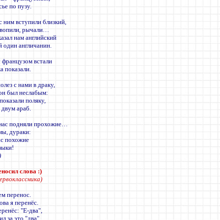
сье по пузу.
с ним вступили близкий,
 вопили, рычали…
казал нам английский
 один англичанин.
с французом встали
а показали.
олез с нами в драку,
 он был неслабым:
показали поляку,
 двум араб.
 нас подняли прохожие…
мы, дураки:
ас похожие
зыки!
)
еносил слова :)
первоклассника)
м перенос.
ова я перенёс.
еренёс: "Е-два",
л за это "два".