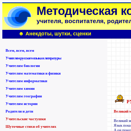
Методическая к
учителя, воспитателя, родите
☻ Анекдоты, шутки, сценки
Всем, всем, всем
Учителям русского языка и литературы
Учителям биологии
Учителям математики и физики
Учителям информатики
Учителям химии
Учителям географии
Р
Учителям истории
Родители и дети
Великий 
Учительские частушки
Великий м
Язык пока
Шуточные стихи об учителях
А он пока