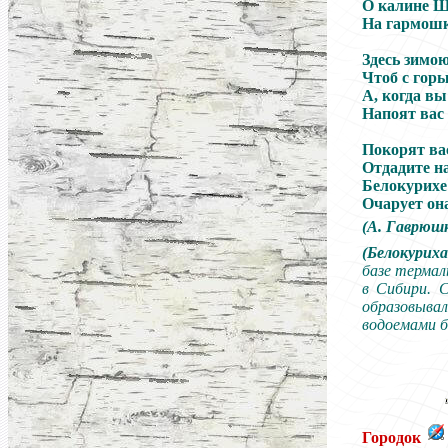
О калине Ш
На гармошк
Здесь зимо
Чтоб с горы
А, когда вы
Напоят вас
Покорят ва
Отдадите н
Белокурихе 
Очарует он
(
А.
Гаврюш
(Белокурих
базе термал
в Сибири. 
образовыва
водоемами б
Городок