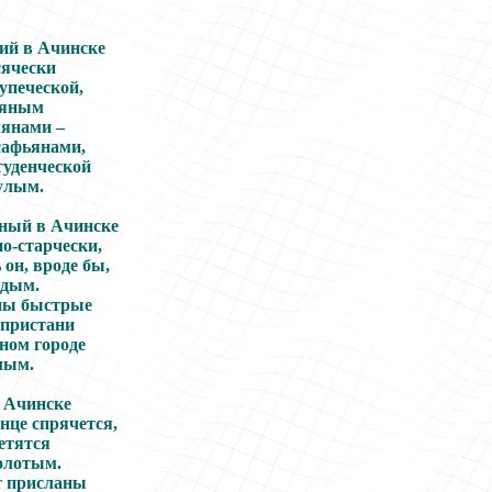
ий в Ачинске
сячески
упеческой,
ляным
лянами
–
сафьянами,
уденческой
улым.
ный в Ачинске
о-старчески,
 он, вроде бы,
одым.
ны быстрые
 пристани
ном городе
лым.
в Ачинске
нце спрячется,
етятся
олотым.
т присланы