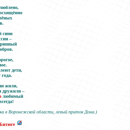
люблено,
восхищённо
елёных
в.
 сини
ссии –
аринный
обров.
орогое,
ое.
леют дети,
 года.
ни жили,
и дружили –
в
любимый
всегда!
ка в Воронежской области, левый приток Дона.)
 Битюге