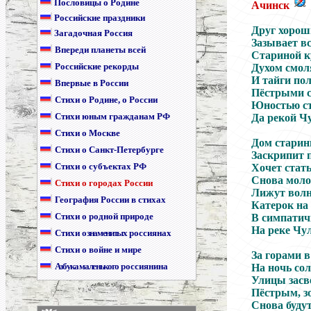
Пословицы о Родине
Ачинск
Российские праздники
Друг хорош
Загадочная Россия
Зазывает в
Впереди планеты всей
Стариной к
Российские рекорды
Духом смо
И тайги по
Впервые в России
Пёстрыми 
Стихи о Родине, о России
Юностью ст
Стихи юным гражданам РФ
Да рекой Ч
Стихи о Москве
Дом старин
Стихи о Санкт-Петербурге
Заскрипит п
Стихи о субъектах РФ
Хочет стать
Снова мол
Стихи о городах России
Лижут вол
География России в стихах
Катерок на
Стихи о родной природе
В симпатич
На реке Чу
Стихи
о знаменитых
россиянах
Стихи о войне и мире
За горами 
Азбука маленького
россиянина
На ночь сол
Улицы засв
Пёстрым, з
Снова буду