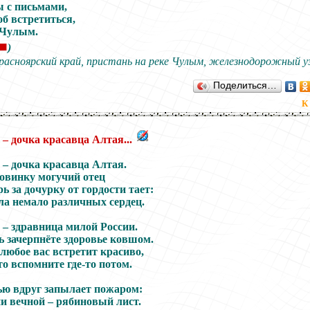
 с письмами,
об встретиться,
 Чулым.
■
)
расноярский край, пристань на реке Чулым, железнодорожный уз
Поделиться…
К
– дочка красавца Алтая...
 – дочка красавца Алтая.
овинку могучий отец
 за дочурку от гордости тает:
ла немало различных сердец.
 – здравница милой России.
ь зачерпнёте здоровье ковшом.
любое вас встретит красиво,
то вспомните где-то потом.
ью вдруг запылает пожаром:
ни вечной – рябиновый лист.