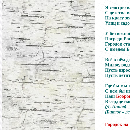
Я смотрю в
С детства 
На красу з
Улиц и садо
У битюжной
Посреди Ро
Городок ст
С именем Б
Всё в нём д
Милое, родн
Пусть взрос
Пусть летят
Где бы мы 
С кем бы н
Наш
Бобро
В сердце на
(Д. Попов)
(
Битюг
–
ре
Городок на