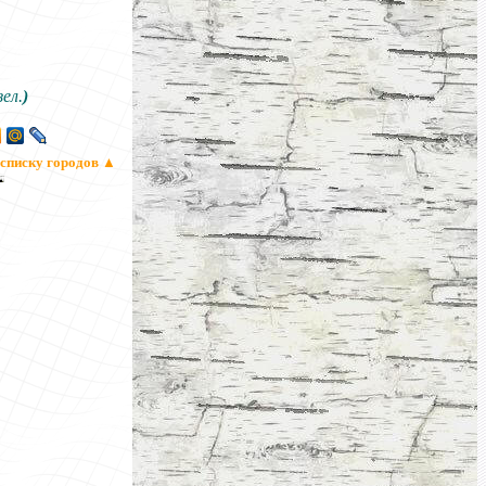
ел.
)
 списку городов
▲