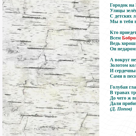
Городок на
Улицы зелё
С детских л
Мы в тебя 
Кто приедет
Всем
Бобро
Ведь хоро
Он недаром
А вокруг не
Золотом ко
И сердечны
Сами в пес
Голубая гла
В травах тр
До чего ж 
Дали приби
(Д. Попов)