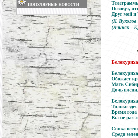
Телеграммы
ПОПУЛЯРНЫЕ НОВОСТИ
Позовут, чт
Друг мой и
(К. Вуколов
(Ачинск
–
К
Белокуриха 
Белокуриха
Обожает кр
Мать-Сибирь
Дочь плени
Белокуриха
Только здес
Время года 
Вы не раз э
Сопка осен
Среди зеле