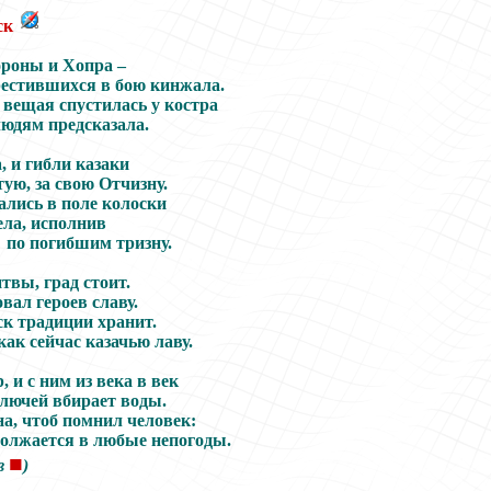
ск
роны и Хопра –
рестившихся в бою кинжала.
 вещая спустилась у костра
людям предсказала.
, и гибли казаки
тую, за свою Отчизну.
ались в поле колоски
ела, исполнив
ибшим тризну.
твы, град стоит.
вал героев славу.
ск традиции хранит.
ак сейчас казачью лаву.
, и с ним из века в век
ключей вбирает воды.
а, чтоб помнил человек:
олжается в любые непогоды.
■
ев
)