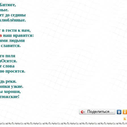
 Битюге,
ные.
ет до седины
влюблённые.
 в гости к нам,
в
наш нравится:
шими людьми
 славится.
го поля
лОсятся.
е слова
ню просятся.
дь реки.
опки узкие.
вы хороши,
тюжские!
Поделиться…
К