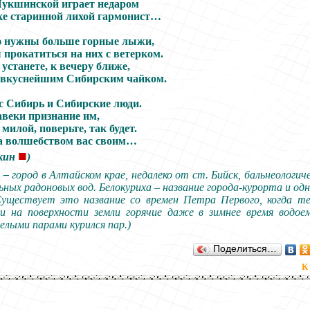
укшинской играет недаром
е старинной лихой гармонист…
ю нужны больше горные лыжи,
 прокатиться на них с ветерком.
 устанете, к вечеру ближе,
 вкуснейшим Сибирским чайком.
с Сибирь и Сибирские люди.
авеки признание им
,
милой, поверьте, так будет.
а волшебством вас своим…
■
кин
)
а –
город в Алтайском крае, недалеко от ст. Бийск, бальнеологич
ьных радоновых вод. Белокуриха – название города-курорта и од
Существует это название со времен Петра Первого, когда т
ли на поверхности земли горячие даже в зимнее время водо
елыми парами курился пар.)
Поделиться…
К