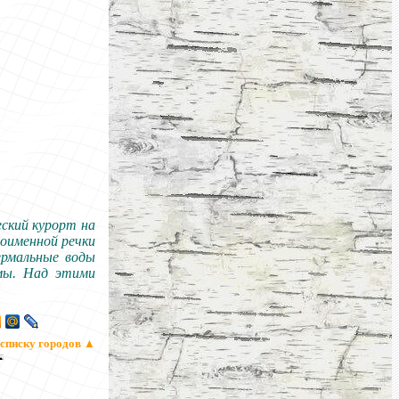
еский курорт на
ноименной речки
ермальные воды
емы. Над этими
 списку городов
▲