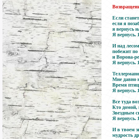
Возвращени
Если станет
если я поза
я вернусь н
Я вернусь. 
И над лесо
побежит по
и Ворона-ре
Я вернусь. 
Теллермано
Мне давно н
Время птице
Я вернусь. 
Все туда во
Кто домой, 
Звездным с
Я вернусь. 
И в твоем з
мудрость др