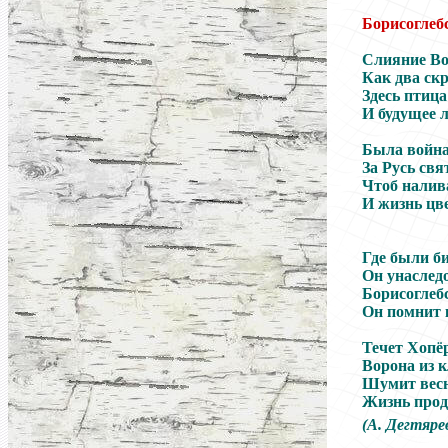
Борисоглеб
Слияние Во
Как два ск
Здесь птица
И будущее 
Была война
За Русь свя
Чтоб налив
И жизнь цв
по пог
Где были би
Он унаследо
Борисоглеб
Он помнит к
Течет Хопёр
Ворона из 
Шумит весн
Жизнь прод
(А. Дегтяр