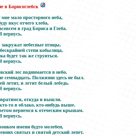
е в Борисоглебск
 мне мало просторного неба,
буду вкус отчего хлеба,
асовсем в град Бориса и Глеба.
Я вернусь.
м закружат небесные птицы,
 бескрайней степи кобылица,
ка будет так же струиться.
Я вернусь.
вский лес поднимается в небо.
е семнадцать. Полжизни здесь не был.
й летит, и летит белый лебедь.
Я вернусь.
звратимся, откуда и вышли.
кто-то в облако, кто-нибудь выше.
ветом вернемся к отеческим крышам.
Я вернусь.
вонком имени будто молебен,
евних святых и святой детский лепет.