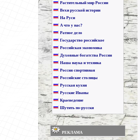
Растительный мир России
Вехи русской истории
На Руси
А что у нас?
Ратное дело
Государство российское
Российская экономика
Духовные богатства России
Наша наука и техника
Россия спортивная
Российские столицы
Русская кухня
Русские Иваны
Краеведение
Шутить по-русски
РЕКЛАМА