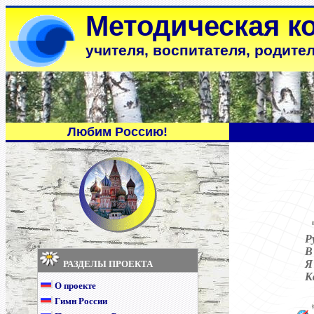
Методическая к
учителя, воспитателя, родите
Любим Россию!
Р
В
Я
РАЗДЕЛЫ ПРОЕКТА
К
О проекте
Гимн России