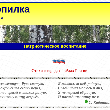
опилка
ля
Патриотическое воспитание
Стихи
о городах и сёлах России
усь великую, Русь святую,
Я молюсь за неё, родную,
 окруженье седых берёз,
Среди ночи молюсь и дня,
 не первый в стихах рисую,
Я не первый её рисую,
ак икону пишу, всерьёз.
И последним пишу не я.
С. Кадашни