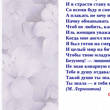
И в страсти стану 
Со всеми буду я см
А плакать не хочу н
Начну обманывать 
Чтоб не любить, ка
Иль женщин уважа
Когда мне ангел и
Я был готов на сме
И целый мир на бит
Чтобы твою младу
Безумец! — лишний
Не знав коварную и
Тебе я душу отдава
Такой души ты зна
Ты знала — я тебя 
(М. Лермонтов)