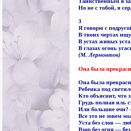
Таинственным я за
Но не с тобой, я се
3
Я говорю с подруго
В твоих чертах ищу
В устах живых уста
В глазах огонь уга
(М. Лермонтов)
Она была прекрасна
Она была прекрасн
Ребенка под свети
Кто объяснит, что 
Грудь полная иль с
Или большие очи? 
Все это не зовем м
Уста без слов — лю
Взор без огня — без