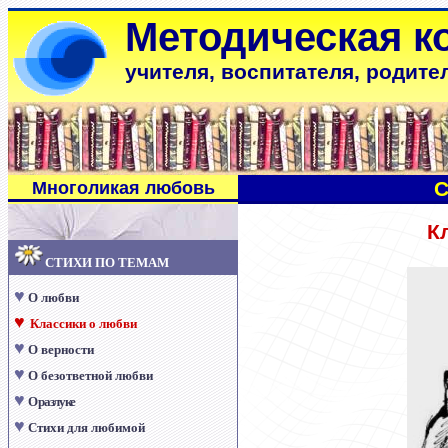
Методическая к
учителя, воспитателя, родите
С
Многоликая любовь
К
СТИХИ ПО ТЕМАМ
♥
О любви
♥
Классики о любви
♥
О верности
♥
О безответной любви
♥
О разлуке
♥
Стихи для любимой