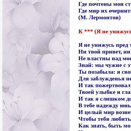
Где почтены мои ст
Где мир их очернит
(М. Лермонтов)
К *** (Я не унижусь
Я не унижусь пред 
Ни твой привет, ни
Не властны над мо
Знай: мы чужие с э
Ты позабыла: я св
Для заблужденья не
И так пожертвовал
Твоей улыбке и гла
И так я слишком д
В тебе надежду юны
И целый мир возне
Чтобы тебя любить
Как знать, быть мо