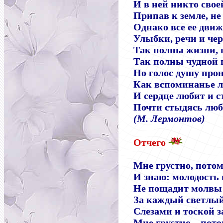
И в ней никто свое
Припав к земле, не
Однако все ее движ
Улыбки, речи и че
Так полны жизни, 
Так полны чудной 
Но голос душу прон
Как вспоминанье л
И сердце любит и с
Почти стыдясь люб
(М. Лермонтов)
Отчего
Мне грустно, потом
И знаю: молодость
Не пощадит молвы 
За каждый светлый
Слезами и тоской з
Мне грустно... пото