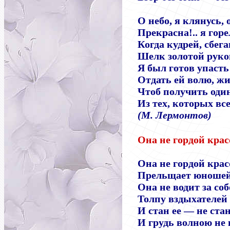
О небо, я клянусь,
Прекрасна!.. я горе
Когда кудрей, сбег
Шелк золотой рукой
Я был готов упасть 
Отдать ей волю, жиз
Чтоб получить один
Из тех, которых вс
(М. Лермонтов)
Она не гордой крас
Она не гордой кра
Прельщает юношей
Она не водит за со
Толпу вздыхателей
И стан ее — не ста
И грудь волною не 