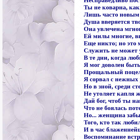
Несправедливо пос
Ты не коварна, как
Лишь часто новым
Душа вверяется тво
Она увлечена мгно
Ей милы многие, в
Еще никто; но это 
Служить не может 
В те дни, когда люб
Я мог доволен быть
Прощальный поце
Я сорвал с нежных 
Но в зной, среди ст
Не утоляет капля 
Дай бог, чтоб ты н
Что не боялась пот
Но... женщина заб
Того, кто так любил
И в час блаженней
Воспоминание вст