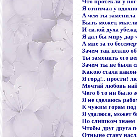
Что протекли у ног
Я отнимал у вдохн
А чем ты заменила
Быть может, мысл
И силой духа убежд
Я дал бы миру дар 
А мне за то бессмер
Зачем так нежно о
Ты заменить его ве
Зачем ты не была с
Какою стала након
Я горд!.. прости! л
Мечтай любовь най
Чего б то ни было 
Я не сделаюсь рабо
К чужим горам под
Я удалюся, может 
Но слишком знаем 
Чтобы друг друга п
Отныне стану насл