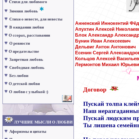
♥
Стихи для любимого
♥
Зимняя любовь
♥
Стихи о невесте, для невесты
Анненский Иннокентий Фё
♥
В ожидании любви
Апухтин Алексей Николаев
♥
Блок Александр Александ
О ссорах, расставании
Бунин Иван Алексеевич
♥
О ревности
Дельвиг Антон Антонович
♥
О предательстве
Есенин Сергей Александро
♥
Кольцов Алексей Василье
Запретная любовь
Лермонтов Михаил Юрьев
♥
Свободная любовь
♥
Без любви
♥
О детской любви
Договор
♥
О любви с улыбкой :)
Пускай толпа клей
Наш неразгаданный
Пускай людским п
ЛУЧШИЕ МЫСЛИ О ЛЮБВИ
Ты лишена семейны
♥
Афоризмы и цитаты