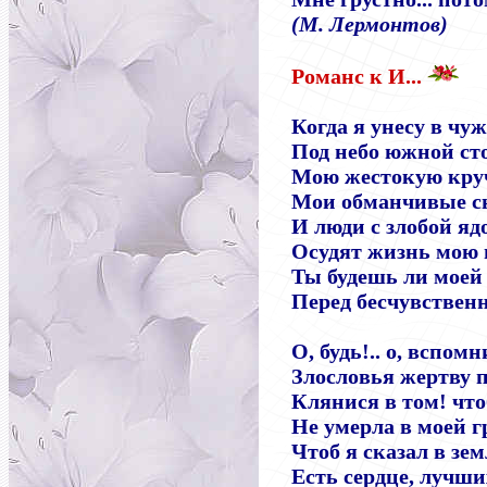
(М. Лермонтов)
Романс к И...
Когда я унесу в чу
Под небо южной с
Мою жестокую кру
Мои обманчивые с
И люди с злобой яд
Осудят жизнь мою 
Ты будешь ли моей
Перед бесчувствен
О, будь!.. о, вспом
Злословья жертву 
Клянися в том! что
Не умерла в моей г
Чтоб я сказал в зе
Есть сердце, лучших