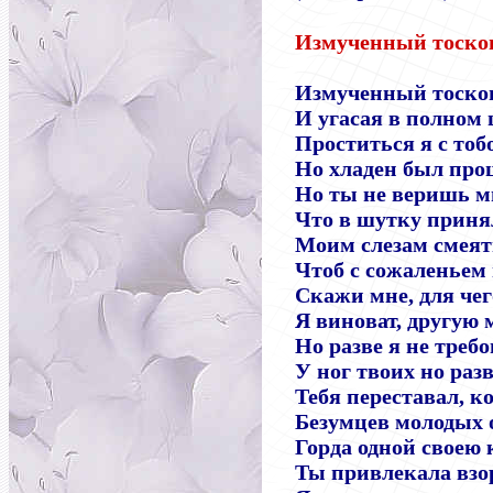
Измученный тоскою
Измученный тоско
И угасая в полном ц
Проститься я с тоб
Но хладен был про
Но ты не веришь м
Что в шутку приня
Моим слезам смеят
Чтоб с сожаленьем
Скажи мне, для че
Я виноват, другую 
Но разве я не треб
У ног твоих но раз
Тебя переставал, к
Безумцев молодых 
Горда одной своею 
Ты привлекала взо