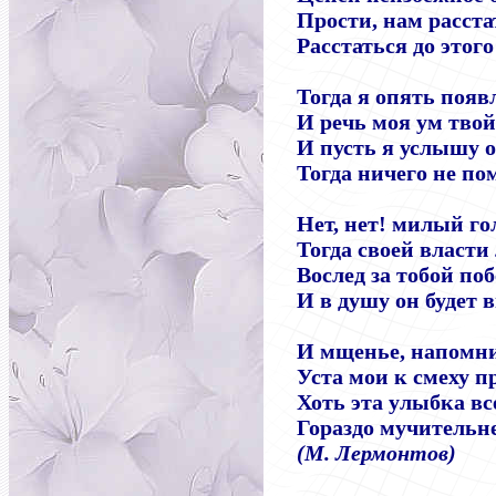
Прости, нам расста
Расстаться до этого
Тогда я опять появ
И речь моя ум твой
И пусть я услышу о
Тогда ничего не по
Нет, нет! милый го
Тогда своей власти
Вослед за тобой по
И в душу он будет 
И мщенье, напомнив
Уста мои к смеху п
Хоть эта улыбка все
Гораздо мучительне
(М. Лермонтов)