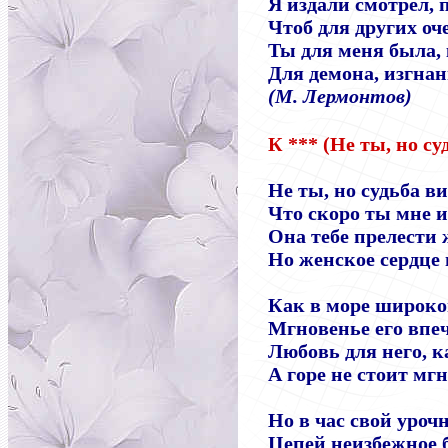
Я издали смотрел, 
Чтоб для других оче
Ты для меня была, 
Для демона, изгнан
(М. Лермонтов)
К *** (Не ты, но су
Не ты, но судьба в
Что скоро ты мне 
Она тебе прелести
Но женское сердце
Как в море широко
Мгновенье его впе
Любовь для него, ка
А горе не стоит мг
Но в час свой уроч
Цепей неизбежное 