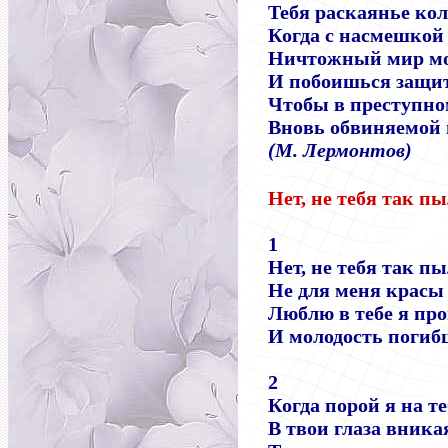
Тебя раскаянье кол
Когда с насмешкой
Ничтожный мир мо
И побоишься защи
Чтобы в преступно
Вновь обвиняемой 
(М. Лермонтов)
Нет, не тебя так п
1
Нет, не тебя так п
Не для меня красы 
Люблю в тебе я пр
И молодость погиб
2
Когда порой я на т
В твои глаза вника