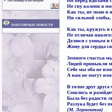
♥
Но перед идолами с
Пословицы и поговорки
Не гну колени я мо
Как ты, не знаю в 
Ни сильной злобы,
ПОПУЛЯРНЫЕ НОВОСТИ
Как ты, кружусь в
Не отличая никого
Делюся с умным и 
Живу для сердца св
Земного счастья м
Людей привыкли м
Себе мы оба не изм
А нам не могут изм
В толпе друг друга
Сошлись и разойде
Была без радости л
Разлука будет без п
(М. Лермонтов)