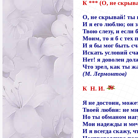
К *** (О, не скрыва
О, не скрывай! ты
И я его люблю; он 
Твою слезу, и если 
Моим, то я б с тех 
И я бы мог быть сч
Искать условий сч
Нет! я доволен дол
Что зрел, как ты ж
(М. Лермонтов)
К Н. И.
Я не достоин, може
Твоей любви: не мн
Но ты обманом наг
Мои надежды и ме
И я всегда скажу, ч