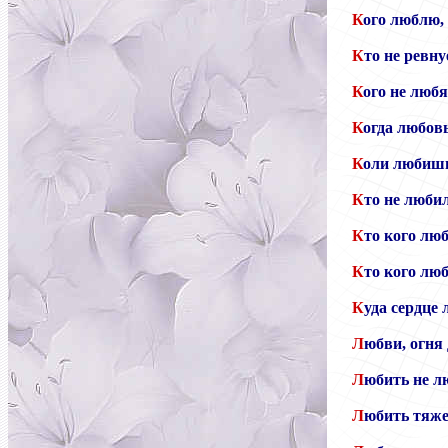
К
ого люблю, 
К
то не ревну
К
ого не любя
К
огда любовь
К
оли любишь
К
то не люби
К
то кого люб
К
то кого люб
К
уда сердце 
Л
юбви, огня
Л
юбить не л
Л
юбить тяже