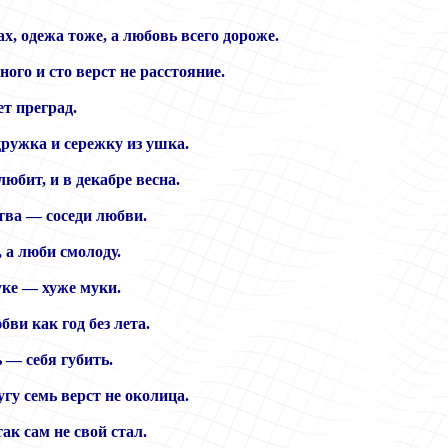
х, одежа тоже, а любовь всего дороже.
ого и сто верст не расстояние.
т преград.
дружка и сережку из ушка.
 любит, и в декабре весна.
тва — соседи любви.
, а люби смолоду.
уке — хуже муки.
бви как год без лета.
 — себя губить.
гу семь верст не околица.
так сам не свой стал.