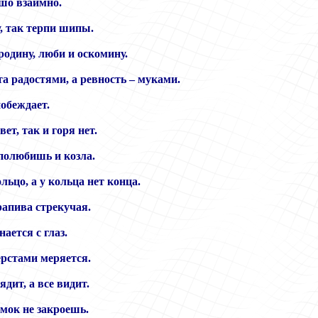
шо взаимно.
, так терпи шипы.
одину, люби и оскомину.
та радостями, а ревность – муками.
побеждает.
вет, так и горя нет.
 полюбишь и козла.
ьцо, а у кольца нет конца.
апива стрекучая.
ается с глаз.
ерстами меряется.
ядит, а все видит.
амок не закроешь.