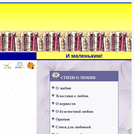
И маленьким
!
СТИХИ
О ЛЮБВИ
♥
О любви
♥
Классики о любви
♥
О верности
♥
О безответной любви
♥
О разлуке
♥
Стихи для любимой