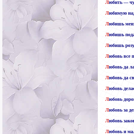
Л
юбить — чу
Л
юбимую над
Л
юбишь меня
Л
юбишь пода
Л
юбишь розу
Л
юбовь все 
Л
юбовь да ла
Л
юбовь да с
Л
юбовь дела
Л
юбовь дорог
Л
юбовь за д
Л
юбовь закон
Л
юбовь и ма