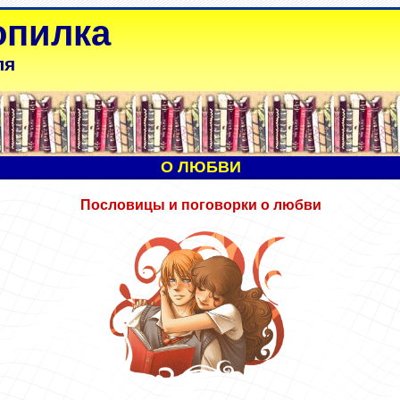
опилка
ля
О ЛЮБВИ
Пословицы и поговорки
о
любви