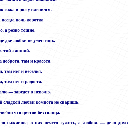
ак сажа в рожу влепился.
всегда ночь коротка.
о, а розно тошно.
це две любви не уместишь.
третий лишний.
а доброта, там и красота.
и, там нет и веселья.
и, там нет и радости.
волю — заведет в неволю.
ой сладкой любви компота не сваришь.
любви что цветок без солнца.
ло наживное, о них нечего тужить, а любовь — дело друг