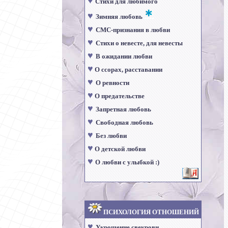
♥
Стихи для любимого
♥
Зимняя любовь
♥
СМС-признания в любви
♥
Стихи о невесте, для невесты
♥
В ожидании любви
♥
О ссорах, расставании
♥
О ревности
♥
О предательстве
♥
Запретная любовь
♥
Свободная любовь
♥
Без любви
♥
О детской любви
♥
О любви с улыбкой :)
ПСИХОЛОГИЯ ОТНОШЕНИЙ
♥
Укрощение свекрови