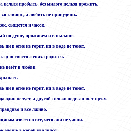
а нельзя пробыть, без милого нельзя прожить.
я заставишь, а любить не принудишь.
ок, сыщется и часок.
й по душе, проживем и в шалаше.
ь ни в огне не горит, ни в воде не тонет.
та для своего жениха родится.
 не везёт в любви.
крывает.
ь ни в огне не горит, ни в воде не тонет.
а один целует, а другой только подставляет щеку.
правдиво и все лживо.
инам известно все, чего они не учили.
ак мышь в короб ввалился.