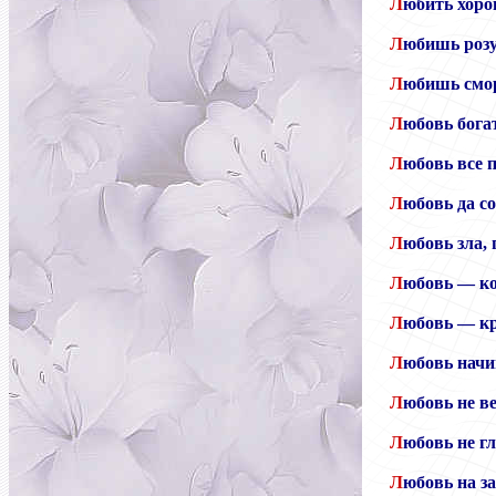
Л
юбить хоро
Л
юбишь розу
Л
юбишь смор
Л
юбовь бога
Л
юбовь все 
Л
юбовь да со
Л
юбовь зла,
Л
юбовь — кол
Л
юбовь — кр
Л
юбовь начин
Л
юбовь не в
Л
юбовь не гл
Л
юбовь на з