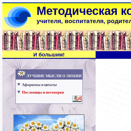
Методическая к
учителя, воспитателя, родите
И большим
!
ЛУЧШИЕ МЫСЛИ О ЛЮБВИ
♥
Афоризмы и цитаты
♥
Пословицы и поговорки