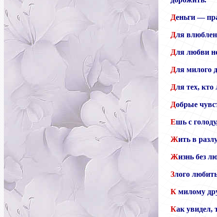
Д
еньги — пра
Д
ля влюбленн
Д
ля любви не
Д
ля милого 
Д
ля тех, кто
Д
обрые чувс
Е
шь с голоду
Ж
ить в разл
Ж
изнь без лю
З
лого любить
К
милому дру
К
ак увидел, 