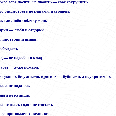
жое горе носить, не любить — своё сокрушить.
о рассмотреть не глазами, а сердцем.
, так люби собачку мою.
рки — люби и отдарки.
, так терпи и шипы.
побеждает.
д — не надобен и клад.
вары — хуже пожара.
ет умных безумными, кротких — буйными, а неукротимых 
а, а не подарок.
еньги не купишь.
а не знает, годов не считает.
лое принимает за великое.