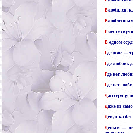
В
любился, к
В
любленным 
В
месте скучн
В
одном серд
Г
де двое — 
Г
де любовь д
Г
де нет любв
Г
де нет любв
Д
ай сердцу 
Д
аже из сам
Д
евушка без 
Д
еньги — де
дорожить.