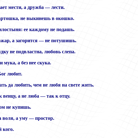
ает мести, а дружба — лести.
артошка, не выкинешь в окошко.
илостыня: ее каждому не подашь.
ожар, а загорится — не потушишь.
удку не подвластна, любовь слепа.
и мука, а без нее скука.
ог любит.
ть да любить, чем не любя на свете жить.
 венцу, а не люба — так к отцу.
ом не купишь.
 воля, а уму — простор.
й кого.