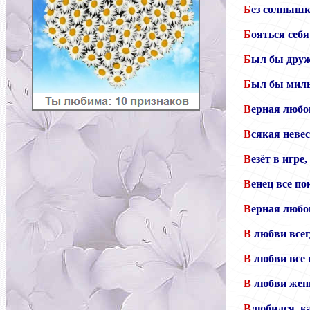
Б
ез солнышк
Б
ояться себ
Б
ыл бы друж
Б
ыл бы милы
В
ерная любов
В
сякая невес
В
езёт в игре,
В
енец все по
В
ерная любов
В
любви всегд
В
любви все 
В
любви женщ
В
любился, к