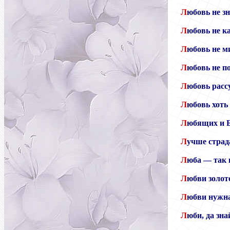
Л
юбовь не зн
Л
юбовь не к
Л
юбовь не м
Л
юбовь не п
Л
юбовь расс
Л
юбовь хоть 
Л
юбящих и Б
Л
учше страда
Л
юба — так к
Л
юбви золот
Л
юбви нужна
Л
юби, да зна