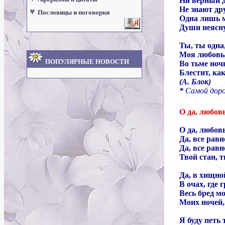
Ни верный др
Не знают дру
♥
Пословицы и поговорки
Одна лишь 
Души неясн
Ты, ты одна,
Моя любовь,
ПОПУЛЯРНЫЕ НОВОСТИ
Во тьме ноч
Блестит, ка
(А. Блок)
*
Самой дорог
О да, любовь
О да, любовь
Да, все равн
Да, все равн
Твой стан, т
Да, в хищно
В очах, где 
Весь бред м
Моих ночей,
Я буду петь 