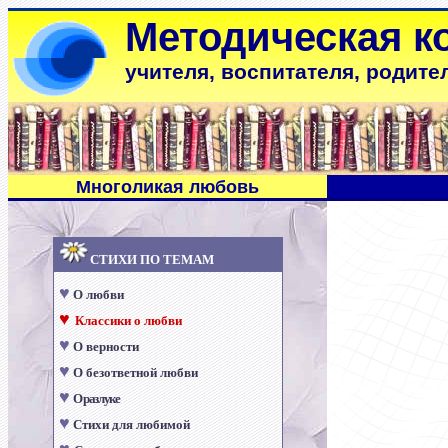
Методическая к
учителя, воспитателя, родите
Многоликая любовь
СТИХИ ПО ТЕМАМ
♥
О любви
♥
Классики о любви
♥
О верности
♥
О безответной любви
♥
О разлуке
♥
Стихи для любимой