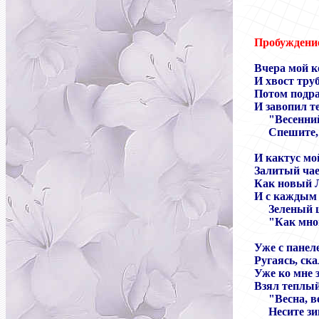
Пробуждени
Вчера мой к
И хвост тру
Потом подра
И завопил т
"Весенни
Спешите,
И кактус мой
Залитый чае
Как новый Л
И с каждым 
Зеленый ш
"Как мно
Уже с панел
Ругаясь, ск
Уже ко мне 
Взял теплый
"Весна, в
Несите з