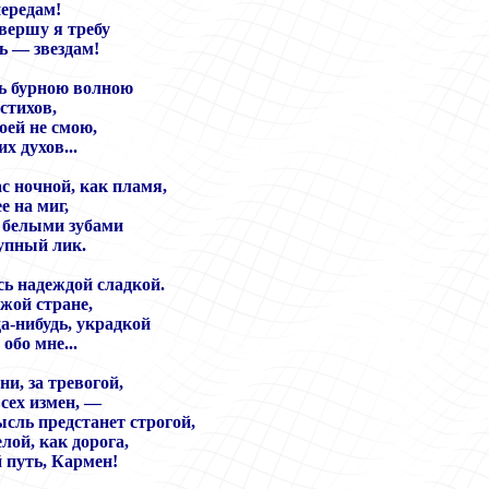
передам!
свершу я требу
ь — звездам!
ь бурною волною
стихов,
оей не смою,
х духов...
ас ночной, как пламя,
 на миг,
 белыми зубами
упный лик.
сь надеждой сладкой.
ужой стране,
да-нибудь, украдкой
бо мне...
ни, за тревогой,
всех измен, —
ысль предстанет строгой,
лой, как дорога,
 путь, Кармен!