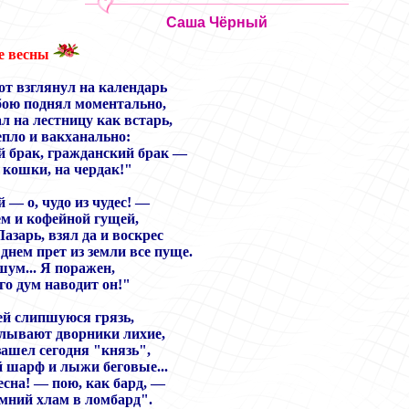
Саша Чёрный
е весны
от взглянул на календарь
бою поднял моментально,
л на лестницу как встарь,
епло и вакханально:
й брак, гражданский брак —
 кошки, на чердак!"
 — о, чудо из чудес! —
м и кофейной гущей,
азарь, взял да и воскрес
днем прет из земли все пуще.
ум... Я поражен,
го дум наводит он!"
ей слипшуюся грязь,
алывают дворники лихие,
зашел сегодня "князь",
 шарф и лыжи беговые...
есна! — пою, как бард, —
имний хлам в ломбард".