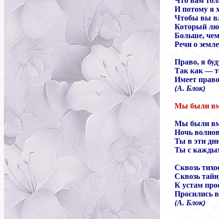
Что вам тол
И потому я 
Чтобы вы вл
Который люб
Больше, че
Речи о земле
Право, я буд
Так как — 
Имеет право
(А. Блок)
Мы были вме
Мы были вме
Ночь волнова
Ты в эти дн
Ты с каждым
Сквозь тихо
Сквозь тайн
К устам про
Просились в 
(А. Блок)