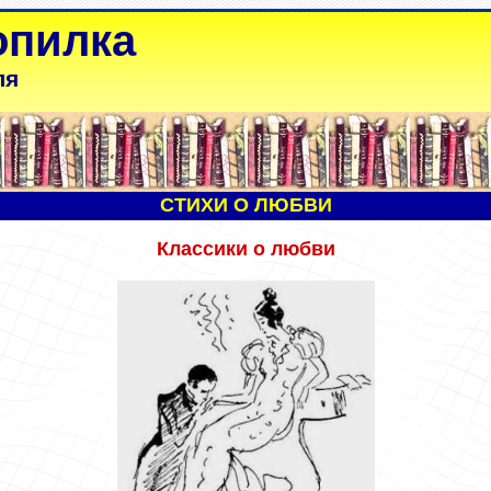
опилка
ля
СТИХИ О ЛЮБВИ
Классики о
любви