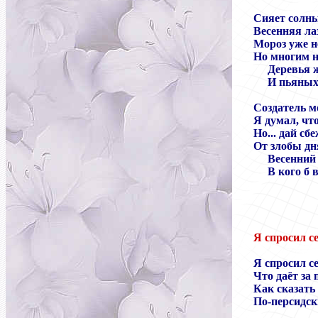
Сияет солны
Весенняя ла
Мороз уже н
Но многим не
Деревья ж
И пьяных 
Создатель м
Я думал, чт
Но... дай с
От злобы дн
Весенний 
В кого б 
Я спросил с
Я спросил с
Что даёт за
Как сказать
По-персидс