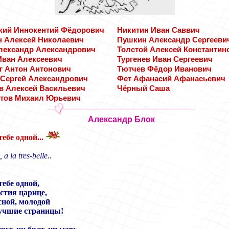
кий Иннокентий Фёдорович
Никитин Иван Саввич
н Алексей Николаевич
Пушкин Александр Сергееви
лександр Александрович
Толстой Алексей Константин
Иван Алексеевич
Тургенев Иван Сергеевич
г Антон Антонович
Тютчев Фёдор Иванович
 Сергей Александрович
Фет Афанасий Афанасьевич
в Алексей Васильевич
Чёрный Саша
тов Михаил Юрьевич
Александр Блок
тебе одной...
 a la tres-belle..
тебе одной,
стия царице,
сной, молодой
учшие страницы!