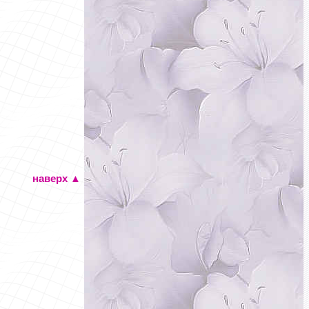
наверх
▲