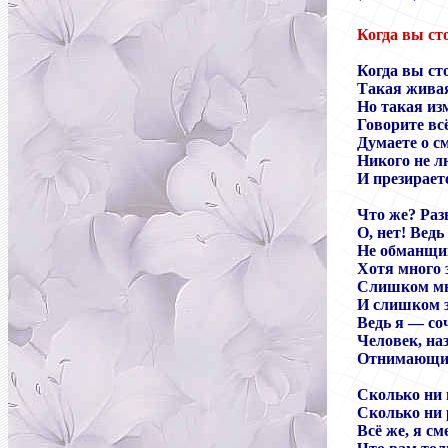
Когда вы сто
Когда вы ст
Такая живая
Но такая из
Говорите вс
Думаете о с
Никого не л
И презирает
Что же? Раз
О, нет! Ведь
Не обманщик
Хотя много 
Слишком мн
И слишком з
Ведь я — со
Человек, на
Отнимающий
Сколько ни 
Сколько ни 
Всё же, я см