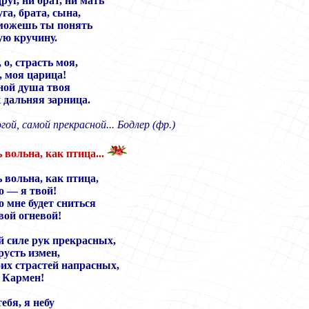
уг, ни брат, ни мать
га, брата, сына,
можешь ты понять
ую кручину.
 о, страсть моя,
 моя царица!
ной душа твоя
к дальняя зарница.
ой, самой прекрасной... Бодлер (фр.)
 вольна, как птица...
 вольна, как птица,
о — я твой!
о мне будет сниться
вой огневой!
й силе рук прекрасных,
грусть измен,
оих страстей напрасных,
 Кармен!
тебя, я небу