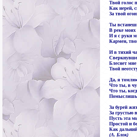
Твой голос 
Как иерей, 
За твой огон
Ты встанеш
В реке моих 
И я с руки м
Кармен, твои
И в тихий ч
Сверкнувшее
Блеснет мне
Твой неотст
Да, я томлю
Что ты, в ч
Что ты, ког
Помыслишь о
За бурей жиз
За грустью 
Пусть эта м
Простой и бе
Как дальний
(А. Блок)