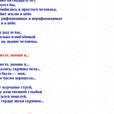
ько пятнадцать лет.
хотел бы,
юбились в простого человека,
ит землю и небо
м рифмованные и нерифмованные
 и о небе.
у рад за вас,
только влюблённый
 на звание человека.
сте, помню я...
сте, помню я...
лась, скрипка пела...
и была — моя,
 часом хорошела...
е журчанье струй,
у женственной улыбки
сился поцелуй,
сердце звуки скрипки...