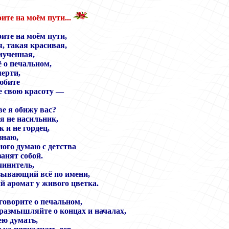
ите на моём пути...
оите на моём пути,
, такая красивая,
мученная,
ё о печальном,
мерти,
юбите
е свою красоту —
ве я обижу вас?
 я не насильник,
 и не гордец,
знаю,
ого думаю с детства
анят собой.
чинитель,
зывающий всё по имени,
 аромат у живого цветка.
говорите о печальном,
размышляйте о концах и началах,
ею думать,