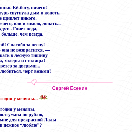
шко. Ей-богу, ничего!
зурь спугнула дым и копоть.
е щиплет никого,
чего, как и зимою, лопать...
дут... Гниет вода,
больше, чем всегда.
ой! Спасибо за весну!
о она не возвратится, —
бежать в лесную тишину
я, холеры и столицы!
ветер за дверьми...
влюбиться, черт возьми?
Сергей Есенин
егодня у менялы
...
егодня у менялы,
 полтумана по рублю,
 мне для прекрасной Лалы
ки нежное “люблю”?