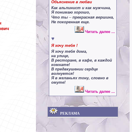
Объяснение в любви
Как альпинист и как мужчина,
Я понимаю хорошо,
–
Что ты
прекрасная вершина,
Не покоренная еще.
ч
ович
Читать далее ...
♥
Я хочу тебя !
Я хочу тебя дома,
на улице,
В ресторане, в кафе, в каждой
комнате!
В предвкушении сердце
волнуется!
Я в желаньях тону, словно в
омуте!
Читать далее ...
РЕКЛАМА