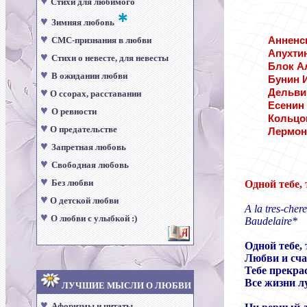
♥
Стихи для любимого
♥
Зимняя любовь
♥
СМС-признания в любви
Анненс
Апухти
♥
Стихи о невесте, для невесты
Блок А
♥
В ожидании любви
Бунин 
♥
Дельви
О ссорах, расставании
Есенин
♥
О ревности
Кольцо
♥
О предательстве
Лермон
♥
Запретная любовь
♥
Свободная любовь
♥
Без любви
Одной тебе, 
♥
О детской любви
A la tres-chere,
♥
О любви с улыбкой :)
Baudelaire*
Одной тебе, 
Любви и сча
Тебе прекра
Все жизни л
ЛУЧШИЕ МЫСЛИ О ЛЮБВИ
♥
Афоризмы и цитаты