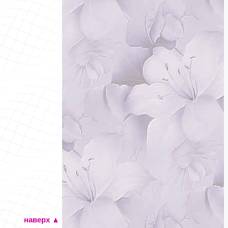
наверх
▲