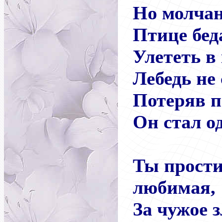
Но молчан
Птице бед
Улететь в
Лебедь не 
Потеряв п
Он стал о
Ты прости
любимая,
За чужое з