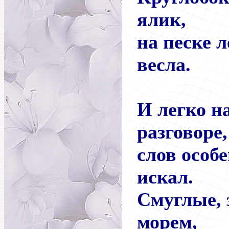
ялик,
на песке 
весла.
И легко н
разговоре,
слов особ
искал.
Смуглые,
морем,