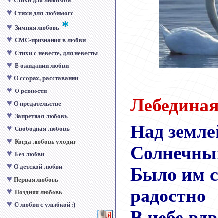
Стихи для любимой
♥
Стихи для любимого
♥
Зимняя любовь
♥
СМС-признания в любви
♥
Стихи о невесте, для невесты
♥
В ожидании любви
♥
О ссорах, расставании
♥
О ревности
Лебединая
♥
О предательстве
♥
Запретная любовь
Над земле
♥
Свободная любовь
♥
Когда любовь уходит
Солнечны
♥
Без любви
♥
О детской любви
Было им с
♥
Первая любовь
радостно
♥
Поздняя любовь
♥
О любви с улыбкой :)
В небе вдв