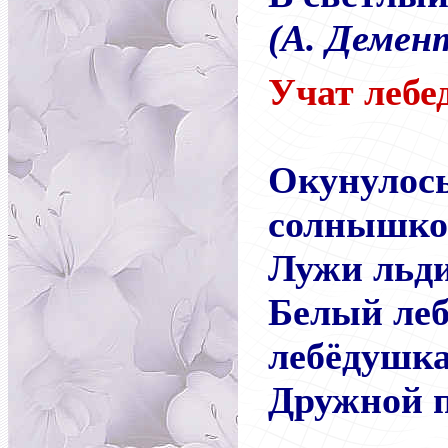
(А. Демен
Учат лебе
Окунулось
солнышко
Лужи льди
Белый леб
лебёдушк
Дружной п