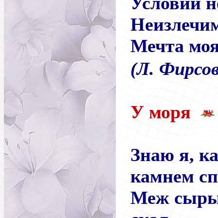
Условий не
Неизлечим
Мечта моя
(Л. Фирсо
У моря
Знаю я, к
камнем сп
Меж сыры