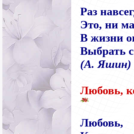
Раз навсе
Это, ни м
В жизни о
Выбрать с
(
А
.
Яшин
)
Любовь, ко
Любовь,