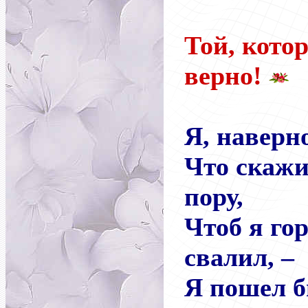
Той, кото
верно!
Я, наверн
Что скажи
пору,
Чтоб я го
свалил, –
Я пошел б