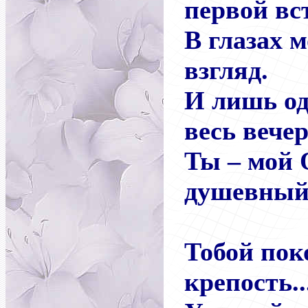
первой вс
В глазах 
взгляд.
И лишь од
весь вече
Ты – мой 
душевный
Тобой пок
крепость..