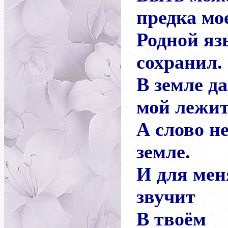
предка мо
Родной яз
сохранил.
В земле д
мой лежит
А слово не
земле.
И для мен
звучит
В твоём