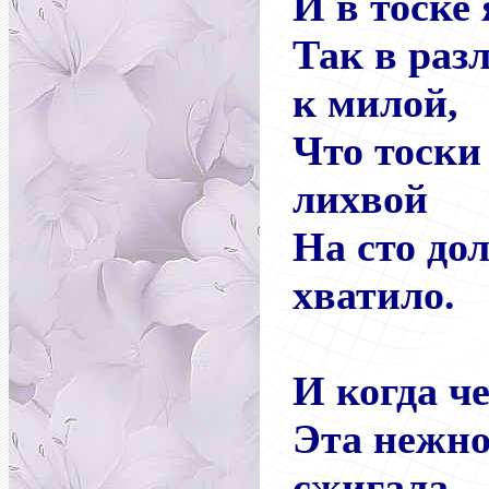
И в тоске 
Так в раз
к милой,
Что тоски
лихвой
На сто до
хватило.
И когда че
Эта нежно
сжигала,