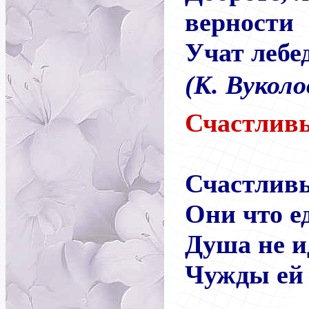
верности
Учат лебе
(К. Вукол
Счастлив
Счастлив
Они что е
Душа не и
Чужды ей