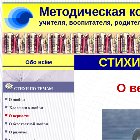
Методическая к
учителя, воспитателя, родите
СТИХИ
Обо всём
О
в
СТИХИ ПО ТЕМАМ
♥
О любви
♥
Классики о любви
♥
О верности
♥
О безответной любви
♥
О разлуке
♥