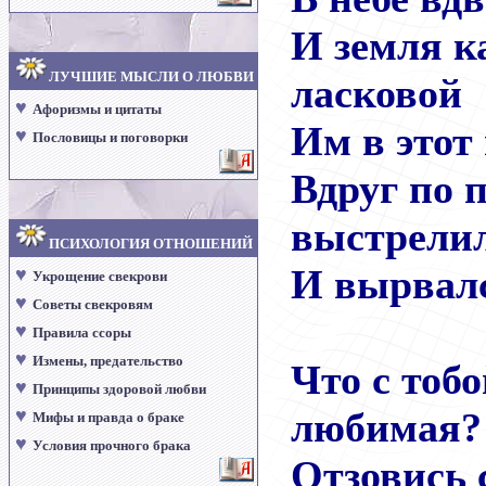
И земля к
ЛУЧШИЕ МЫСЛИ О ЛЮБВИ
ласковой
♥
Афоризмы и цитаты
Им в этот 
♥
Пословицы и поговорки
Вдруг по 
выстрелил
ПСИХОЛОГИЯ ОТНОШЕНИЙ
И вырвал
♥
Укрощение свекрови
♥
Советы свекровям
♥
Правила ссоры
♥
Измены, предательство
Что с тобо
♥
Принципы здоровой любви
♥
любимая?
Мифы и правда о браке
♥
Условия прочного брака
Отзовись 