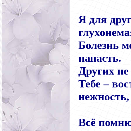
Я для дру
глухонема
Болезнь м
напасть.
Других не 
Тебе – вос
нежность, 
Всё помню