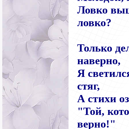
Ловко вы
ловко?
Только дел
наверно,
Я светилс
стяг,
А стихи о
"Той, кот
верно!"