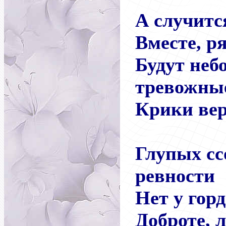
А случитс
Вместе, ря
Будут неб
тревожны
Крики вер
Глупых сс
ревности
Нет у горд
Доброте, 