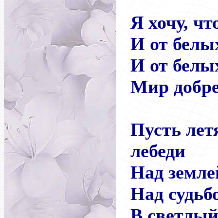
Я хочу, чт
И от белы
И от белы
Мир добре
Пусть лет
лебеди
Над земле
Над судьб
В светлый