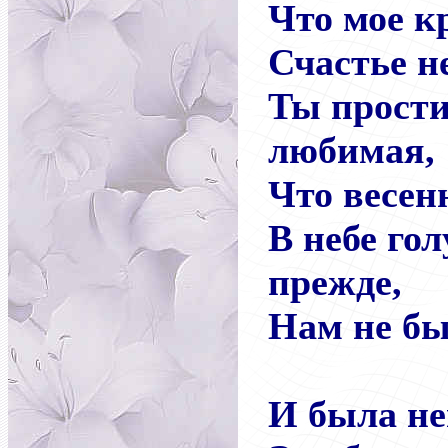
Что мое к
Счастье не
Ты прости
любимая,
Что весен
В небе гол
прежде,
Нам не бы
И была н