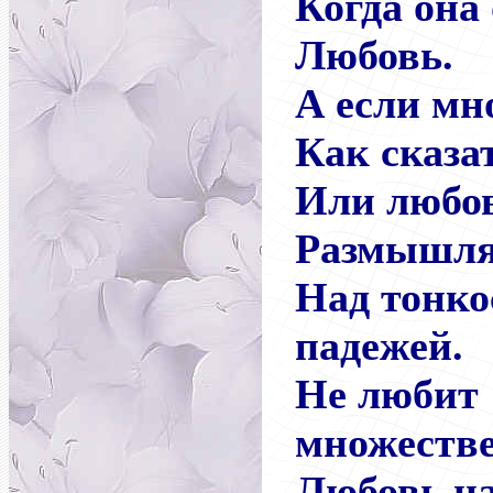
Когда она
Любовь.
А если мн
Как сказа
Или любо
Размышля
Над тонко
падежей.
Не любит
множестве
Любовь на