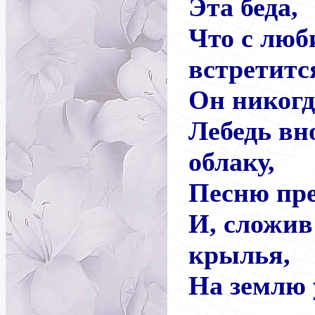
Эта беда,
Что с люб
встретитс
Он никогд
Лебедь вн
облаку,
Песню пре
И, сложив
крылья,
На землю 