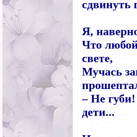
сдвинуть 
Я, наверно
Что любой
свете,
Мучась за
прошепта
– Не губи
дети...