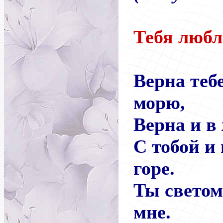
Тебя люб
Верна теб
морю,
Верна и в 
С тобой и 
горе.
Ты светом
мне.