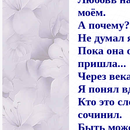
моём.
А почему?
Не думал я
Пока она 
пришла...
Через век
Я понял вд
Кто это с
сочинил.
Быть може