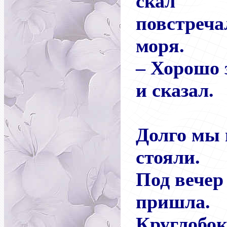
скал
повстреча
моря.
– Хорошо з
и сказал.
Долго мы 
стояли.
Под вечер
пришла.
Круглобо