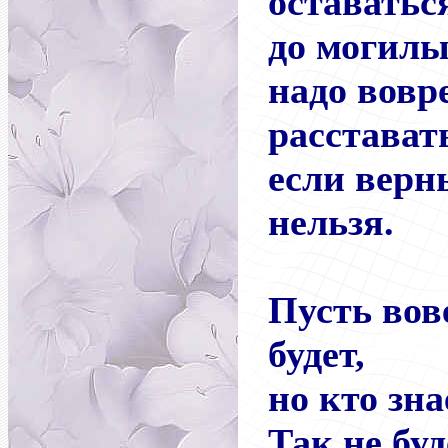
оставатьс
до могилы
надо вовр
расстават
если вер
нельзя.
Пусть вов
будет,
но кто зна
Так не буд