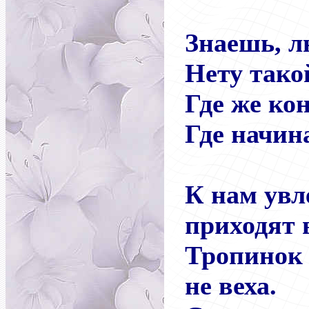
Знаешь, л
Нету тако
Где же ко
Где начин
К нам увл
приходят 
Тропинок 
не веха.