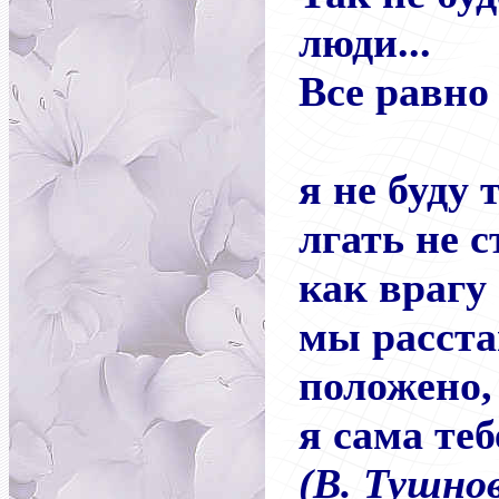
люди...
Все равн
я не буду
лгать не 
как врагу
мы расста
положено
я сама теб
(В. Тушно