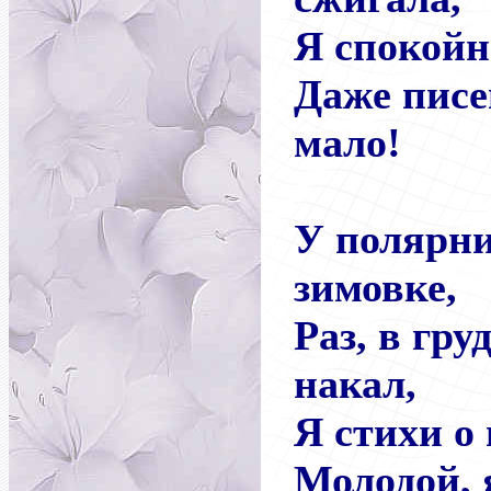
Я спокойн
Даже писе
мало!
У полярни
зимовке,
Раз, в гр
накал,
Я стихи о
Молодой, я