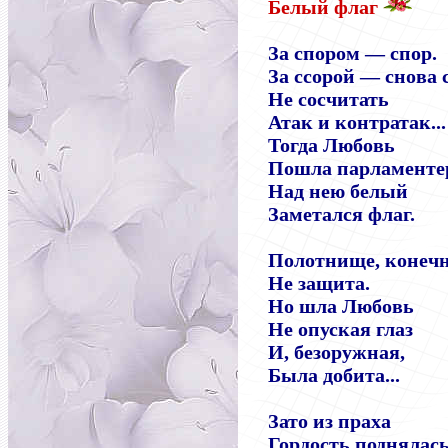
Белый флаг
За спором — спор.
За ссорой — снова 
Не сосчитать
Атак и контратак...
Тогда Любовь
Пошла парламент
Над нею белый
Заметался флаг.
Полотнище, конечн
Не защита.
Но шла Любовь
Не опуская глаз
И, безоружная,
Была добита...
Зато из праха
Гордость поднялась