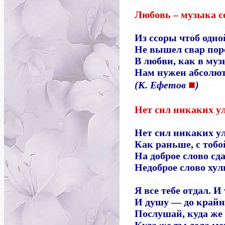
Любовь – музыка с
Из ссоры чтоб одно
Не вышел свар пор
В любви, как в муз
Нам нужен абсолют
■
(К. Ефетов
)
Нет сил никаких ул
Нет сил никаких у
Как раньше, с тобо
На доброе слово сд
Недоброе слово хул
Я все тебе отдал. И 
И душу — до крайн
Послушай, куда же 