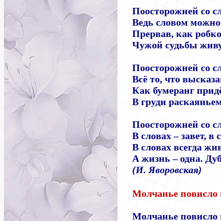
Поосторожней со с
Ведь словом можно 
Прервав, как робко
Чужой судьбы живу
Поосторожней со с
Всё то, что высказа
Как бумеранг придё
В груди раскаяньем
Поосторожней со с
В словах
–
завет, в 
В словах всегда жи
А жизнь
–
одна. Ду
(И. Яворовская)
Молчанье повисло в
Молчанье повисло 