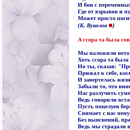
И бои с переменны
Где от взрывов и п
Может просто поги
■
(К. Вуколов
)
A ссора та была со
Мы наложили вето 
Хоть ссора та была
Но ты, сказав: "Пр
Прижал к себе, кос
И завертелась жизн
Забыли то, что вин
Нас разлучить суме
Ведь говорили вста
Пусть поцелуев бе
Снимает с нас нен
Без выяснений, пра
Ведь мы страдали в