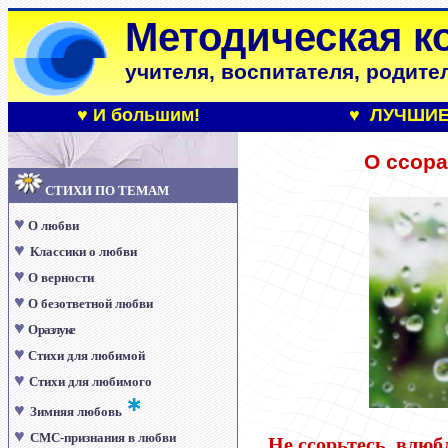
Методическая к
учителя, воспитателя, родите
♥
И большим!
♥ ЛУЧШИЕ
О
ссора
СТИХИ ПО ТЕМАМ
♥
О любви
♥
Классики о любви
♥
О верности
♥
О безответной любви
♥
О разлуке
♥
Стихи для любимой
♥
Стихи для любимого
♥
Зимняя любовь
♥
СМС-признания в любви
Не ссорьтесь, влю