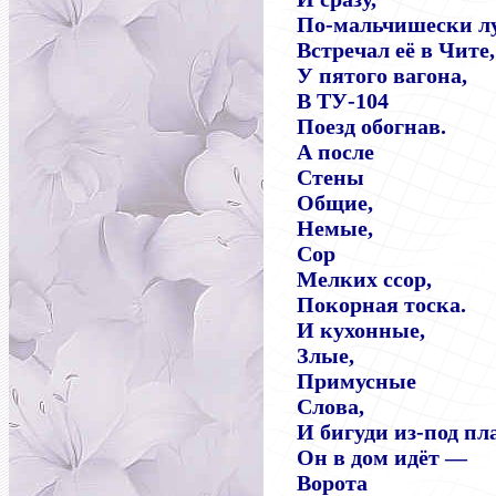
По-мальчишески л
Встречал её в Чите,
У пятого вагона,
В ТУ-104
Поезд обогнав.
А после
Стены
Общие,
Немые,
Сор
Мелких ссор,
Покорная тоска.
И кухонные,
Злые,
Примусные
Слова,
И бигуди из-под пл
Он в дом идёт —
Ворота