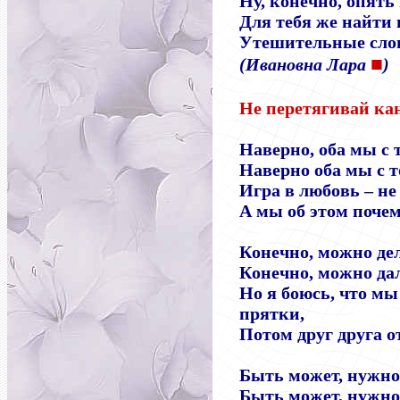
Ну, конечно, опять
Для тебя же найти
Утешительные сло
■
(Ивановна Лара
)
Не перетягивай ка
Наверно, оба мы с 
Наверно оба мы с т
Игра в любовь – не
А мы об этом почем
Конечно, можно дел
Конечно, можно да
Но я боюсь, что мы 
прятки,
Потом друг друга о
Быть может, нужно 
Быть может, нужно