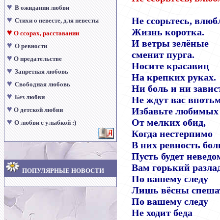
♥
В ожидании любви
♥
Не ссорьтесь, влюб
Стихи о невесте, для невесты
Жизнь коротка.
♥
О ссорах, расставании
И ветры зелёные
♥
О ревности
сменит пурга.
♥
О предательстве
Носите красавиц
♥
Запретная любовь
На крепких руках.
♥
Свободная любовь
Ни боль и ни завис
♥
Без любви
Не ждут вас впотьм
♥
Избавьте любимых
О детской любви
♥
От мелких обид,
О любви с улыбкой :)
Когда нестерпимо
В них ревность бол
Пусть будет неведо
Вам горький разлад
ПОПУЛЯРНЫЕ НОВОСТИ
По вашему следу
Лишь вёсны спеша
По вашему следу
Не ходит беда