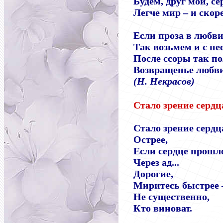
Будем, друг мой, с
Легче мир
–
и скоре
Если проза в любви
Так возьмем и с не
После ссоры так по
Возвращенье любви 
(Н. Некрасов)
Стало зрение сердца
Стало зрение сердц
Острее,
Если сердце прошл
Через ад...
Дорогие,
Миритесь быстрее
Не существенно,
Кто виноват.