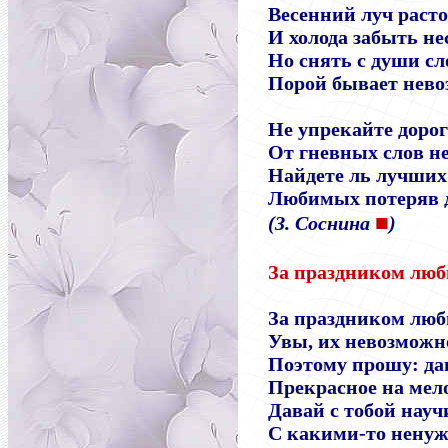
Весенний луч расто
И холода забыть не
Но снять с души с
Порой бывает нево
Не упрекайте дорог
От гневных слов н
Найдете ль лучших
Любимых потеряв д
■
(З. Соснина
)
За праздником любв
За праздником люб
Увы, их невозможн
Поэтому прошу: да
Прекрасное на мел
Давай с тобой нау
С какими-то ненуж