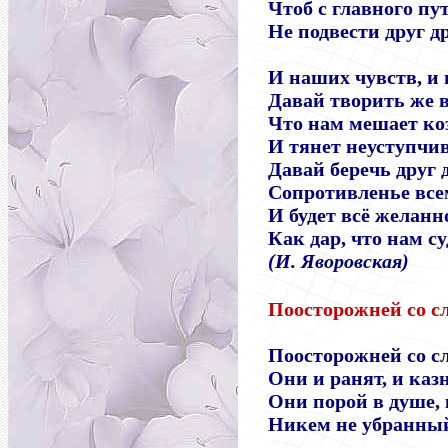
Чтоб с главного пу
Не подвести друг д
И наших чувств, и
Давай творить же в
Что нам мешает ко
И тянет неуступчив
Давай беречь друг 
Сопротивленье всем
И будет всё желанн
Как дар, что нам с
(И. Яворовская)
Поосторожней со 
Поосторожней со с
Они и ранят, и казн
Они порой в душе, 
Никем не убранный