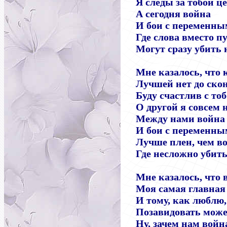
Я следы за тобой ц
А сегодня война
И бои с переменны
Где слова вместо п
Могут сразу убить 
Мне казалось, что 
Лучшей нет до ско
Буду счастлив с тоб
О другой я совсем 
Между нами война
И бои с переменны
Лучше плен, чем во
Где несложно убить
Мне казалось, что
Моя самая главная 
И тому, как люблю,
Позавидовать може
Ну, зачем нам войн