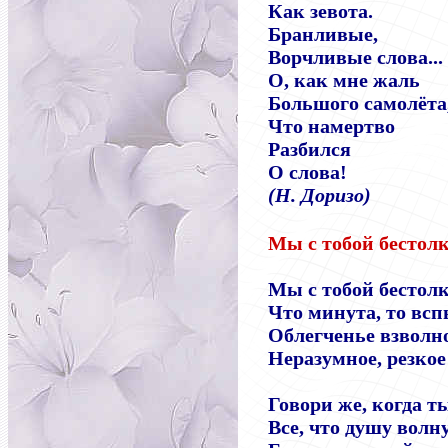
Как зевота.
Бранливые,
Ворчливые слова...
О, как мне жаль
Большого самолёта
Что намертво
Разбился
О слова!
(Н. Доризо)
Мы с тобой бестолк
Мы с тобой бестол
Что минута, то вс
Облегченье взволн
Неразумное, резкое
Говори же, когда т
Все, что душу волн