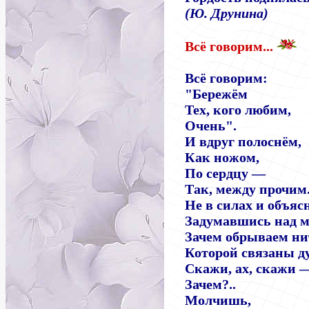
(Ю. Друнина)
Всё говорим...
Всё говорим:
"Бережём
Тех, кого любим,
Очень".
И вдруг полоснём,
Как ножом,
По сердцу —
Так, между прочим
Не в силах и объяс
Задумавшись над 
Зачем обрываем ни
Которой связаны д
Скажи, ах, скажи 
Зачем?..
Молчишь,