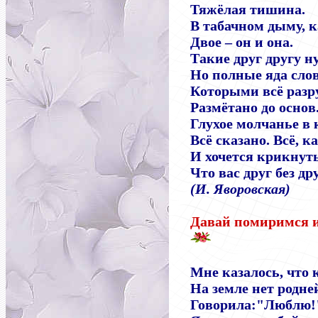
Тяжёлая тишина.
В табачном дыму, к
Двое
–
он и она.
Такие друг другу н
Но полные яда слов
Которыми всё разр
Размётано до основ
Глухое молчанье в 
Всё сказано. Всё, ка
И хочется крикнуть
Что вас друг без др
(И. Яворовская)
Давай помиримся и
Мне казалось, что 
На земле нет родне
Говорила:"Люблю!