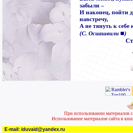
забыли –
И наконец, пойти д
навстречу,
А не тянуть к себе 
■
(С. Осиашвили
)
Ст
При использовании материалов 
Использование материалов сайта в кн
E-mail:
iduvaid@yandex.ru