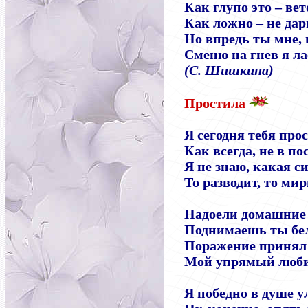
Как глупо это
–
вет
Как ложно
–
не дар
Но впредь ты мне, 
Сменю на гнев я ла
(С. Шишкина)
Простила
Я сегодня тебя про
Как всегда, не в по
Я не знаю, какая с
То разводит, то мир
Надоели домашние
Поднимаешь ты бе
Поражение принял 
Мой упрямый люби
Я победно в душе 