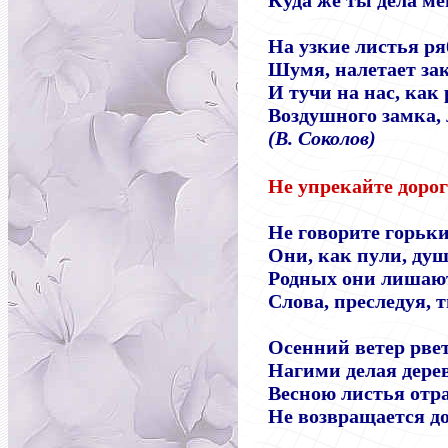
Куда же ты дела ме
На узкие листья р
Шумя, налетает зак
И тучи на нас, как
Воздушного замка, 
(В. Соколов)
Не упрекайте доро
Не говорите горьки
Они, как пули, душ
Родных они лишают
Слова, преследуя, 
Осенний ветер рвет
Нагими делая дере
Весною листья отра
Не возвращается до