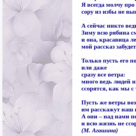
Я всегда молчу про
сору из избы не вы
А сейчас никто ведь
Зиму всю рябина с
и она, красавица л
мой рассказ забудет
Только пусть его п
или даже
сразу все ветра:
много ведь людей н
ссорятся, как мы с 
Пусть же ветры воз
им расскажут наш 
А они – над нами 
и всю жизнь не ссор
(М. Агашина)