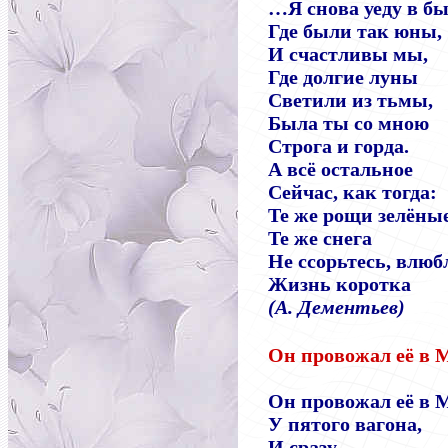
…Я снова уеду в бы
Где были так юны,
И счастливы мы,
Где долгие луны
Светили из тьмы,
Была ты со мною
Строга и горда.
А всё остальное
Сейчас, как тогда:
Те же рощи зелёные
Те же снега
Не ссорьтесь, влю
Жизнь коротка
(А. Дементьев)
Он провожал её в М
Он провожал её в 
У пятого вагона,
И сразу,