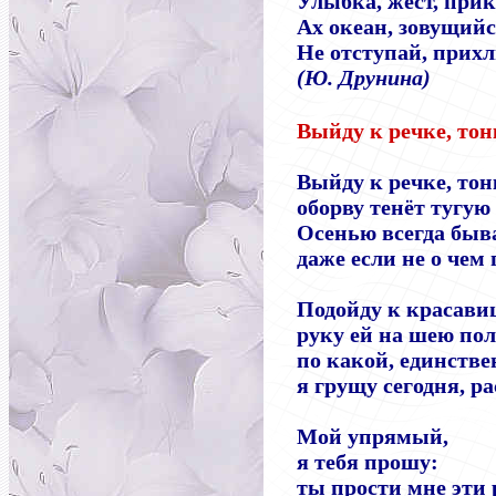
Улыбка, жест, прико
Ах океан, зовущий
Не отступай, прихл
(Ю. Друнина)
Выйду к речке, тон
Выйду к речке, тон
оборву тенёт тугую
Осенью всегда быва
даже если не о чем 
Подойду к красавиц
руку ей на шею пол
по какой, единстве
я грущу сегодня, ра
Мой упрямый,
я тебя прошу:
ты прости мне эти 