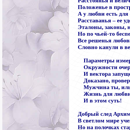
Расстоянья и вели
Положенье в простр
А у любви есть для
Расставанья
–
ее уд
Эталоны, законы, н
Но по чьей-то бесп
Все решенья любо
Словно канули в в
Параметры изме
Окружности оче
И вектора запуще
Доказано, прове
Мужчина ты, ил
Жизнь для любви
И в этом суть!
Добрый след Архим
В светлом мире уче
Но на полочках ст