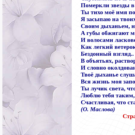
Померкли звезды в 
Ты тихо моё имя по
Я засыпаю на твоих
Своим дыханьем, н
А губы обжигают м
И волосами ласков
Как легкий ветерок
Бездонный взгляд..
В объятьях, раство
И словно околдован
Твоё дыханье слуша
Вся жизнь моя запо
Ты лучик света, что
Люблю тебя таким, 
Счастливая, что ст
(О. Маслова)
Стр