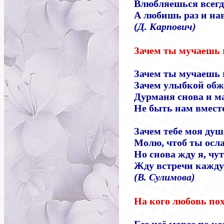
Влюбляешься всегд
А любишь раз и нав
(Д. Карпович)
Зачем ты мучаешь
Зачем ты мучаешь
Зачем улыбкой обж
Дурманя снова и м
Не быть нам вместе
Зачем тебе моя душ
Молю, чтоб ты осл
Но снова жду я, чу
Жду встречи кажду
(В. Сулимова)
На кого любовь по