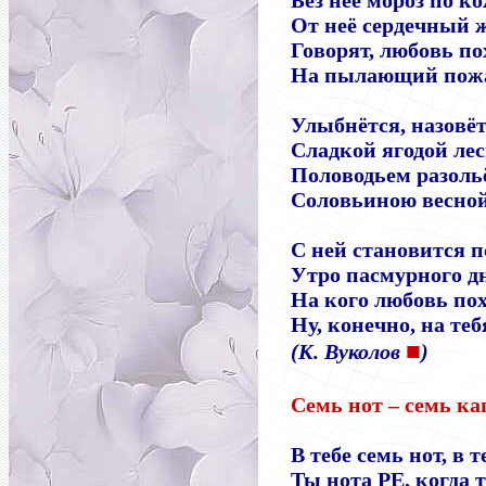
Без неё мороз по ко
От неё сердечный 
Говорят, любовь п
На пылающий пож
Улыбнётся, назовё
Сладкой ягодой лес
Половодьем разоль
Соловьиною весной
С ней становится 
Утро пасмурного д
На кого любовь по
Ну, конечно, на теб
■
(К. Вуколов
)
Семь нот
–
семь ка
В тебе семь нот, в 
Ты нота РЕ, когда 