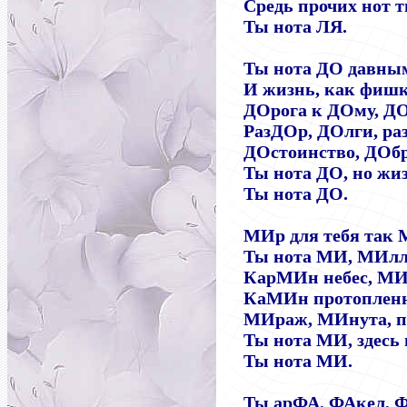
Средь прочих нот т
Ты нота ЛЯ.
Ты нота ДО давным
И жизнь, как фиш
ДОрога к ДОму, ДО
РазДОр, ДОлги, ра
ДОстоинство, ДОбр
Ты нота ДО, но жиз
Ты нота ДО.
МИр для тебя так 
Ты нота МИ, МИлли
КарМИн небес, МИ
КаМИн протопленн
МИраж, МИнута, 
Ты нота МИ, здесь 
Ты нота МИ.
Ты арФА, ФАкел, Ф