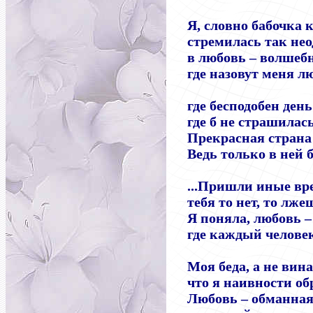
Я, словно бабочка 
стремилась так не
в любовь
–
волшебн
где назовут меня л
где бесподобен ден
где б не страшилась
Прекрасная стран
Ведь только в ней б
...Пришли иные вр
тебя то нет, то лже
Я поняла, любовь
–
где каждый челове
Моя беда, а не вина
что я наивности об
Любовь
–
обманная