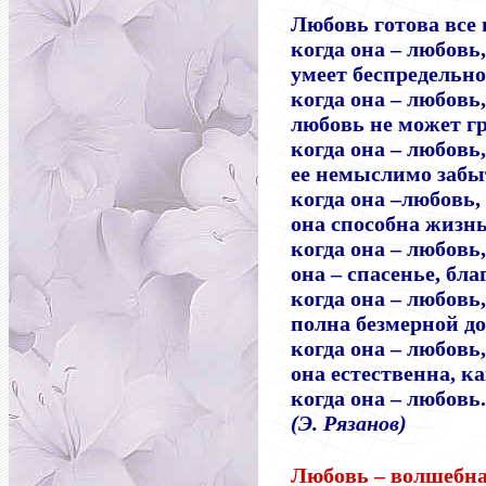
Любовь готова все
когда она
–
любовь,
умеет беспредельно
когда она
–
любовь,
любовь не может г
когда она
–
любовь,
ее немыслимо забы
когда она
–
любовь,
она способна жизнь
когда она
–
любовь,
она
–
спасенье, благ
когда она
–
любовь,
полна безмерной д
когда она
–
любовь,
она естественна, ка
когда она
–
любовь.
(Э. Рязанов)
Любовь
–
волшебна