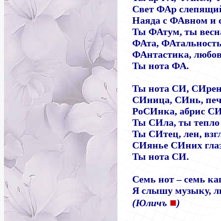
Свет ФАр слепящий
Наяда с ФАвном и 
Ты ФАтум, ты весн
ФАта, ФАтальность,
ФАнтастика, любовь
Ты нота ФА.
Ты нота СИ, СИрен
СИница, СИнь, печ
РоСИнка, абрис СИ
Ты СИла, ты тепло 
Ты СИтец, лен, взг
СИянье СИних глаз 
Ты нота СИ.
Семь нот – семь ка
Я слышу музыку, лю
■
(Юличъ
)