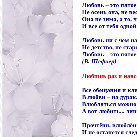
Любовь
–
это пятое
Не осень она, не вес
Она не зима, а то, 
И все от тебя одной
Любовь ни с чем на
Не детство, не стар
Любовь
–
это пятое
(В. Шефнер)
Любишь раз и навс
Все обещания и кл
В любви
–
на дурака
Влюбляться можно 
А вот любить... ли
Прочтёшь влюблённ
И не останется след