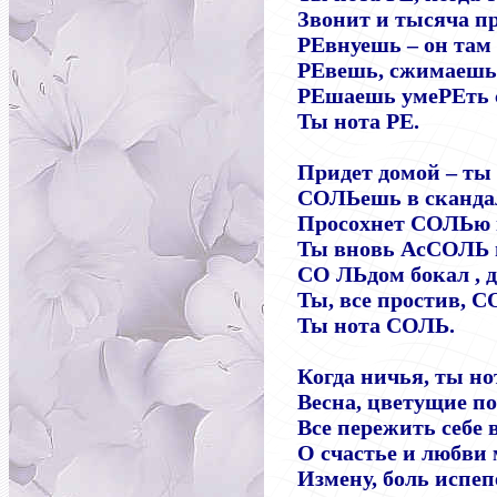
Звонит и тысяча п
РЕвнуешь – он там 
РЕвешь, сжимаешь
РЕшаешь умеРЕть с 
Ты нота РЕ.
Придет домой – ты
СОЛЬешь в скандал
Просохнет СОЛЬю в
Ты вновь АсСОЛЬ и
СО ЛЬдом бокал , 
Ты, все простив, С
Ты нота СОЛЬ.
Когда ничья, ты но
Весна, цветущие п
Все пережить себе 
О счастье и любви
Измену, боль испе