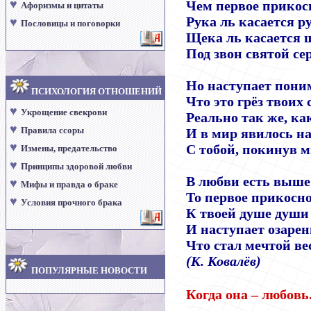
♥
Чем первое прикос
Афоризмы и цитаты
Рука ль касается р
♥
Пословицы и поговорки
Щека ль касается 
Под звон святой се
Но наступает пони
ПСИХОЛОГИЯ ОТНОШЕНИЙ
Что это грёз твоих 
♥
Укрощение свекрови
Реально так же, ка
♥
Правила ссоры
И в мир явилось на
♥
С тобой, покинув 
Измены, предательство
♥
Принципы здоровой любви
В любви есть выше
♥
Мифы и правда о браке
То первое прикосн
♥
Условия прочного брака
К твоей душе души
И наступает озарен
Что стал мечтой ве
(К. Ковалёв)
ПОПУЛЯРНЫЕ НОВОСТИ
Когда она
–
любовь.