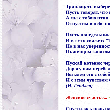
Тринадцать выбере
Пусть говорят, что 
А мы с тобою птиц
Отпустим в небо по
Пусть понедельник 
И кто-то скажет: "
Но в нас увереннос
Пьянящим запахом
Пускай котенок че
Дорогу нам перебеж
Возьмем его с собой
И с этим чувством 
(
И
.
Гендлер
)
Женское счастье...
Спустилась ночь на