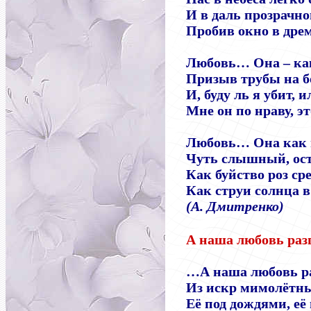
И в даль прозрачно
Пробив окно в дрем
Любовь… Она – как
Призыв трубы на бо
И, буду ль я убит, 
Мне он по нраву, э
Любовь… Она как ш
Чуть слышный, ос
Как буйство роз ср
Как струи солнца в
(А. Дмитренко)
А наша любовь раз
…А наша любовь ра
Из искр мимолётны
Её под дождями, её