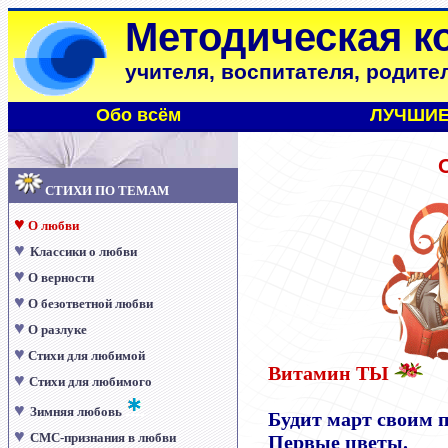
Методическая к
учителя, воспитателя, родите
Обо всём
ЛУЧШИЕ
СТИХИ ПО ТЕМАМ
♥
О любви
♥
Классики о любви
♥
О верности
♥
О безответной любви
♥
О разлуке
♥
Стихи для любимой
Витамин ТЫ
♥
Стихи для любимого
♥
Зимняя любовь
Будит март своим 
♥
СМС-признания в любви
Первые цветы.