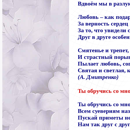
Вдвоём мы в разлук
Любовь – как подар
За верность сердец
За то, что увидели 
Друг в друге особе
Смятенье и трепет,
И страстный порыв
Пылает любовь, сог
Святая и светлая, 
(А. Дмитренко)
Ты обручись со мно
Ты обручись со мн
Всем суевериям наз
Пускай приметы не
Нам так друг с дру