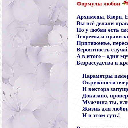
Формулы любви
Архимеды, Кюри, 
Вы всё делали пра
Но у любви есть св
Теоремы и правила
Притяженье, перес
Вероятность случа
А в итоге
–
одни му
Безрассудства и кр
Параметры изме
Окружности оче
И вектора запуще
Доказано, прове
Мужчина ты, ил
Жизнь для любви
И в этом суть!