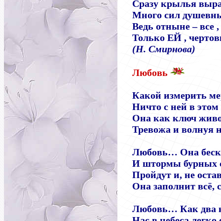
Сразу крылья выра
Много сил душевны
Ведь отныне – все ,
Только ЕЙ , чертов
(
Н
.
Смирнова
)
Любовь
Какой измерить м
Ничто с ней в этом
Она как ключ живо
Тревожа и волнуя 
Любовь… Она беск
И штормы бурных с
Пройдут и, не оста
Она заполнит всё, с
Любовь… Как два 
Нас в небеса легко