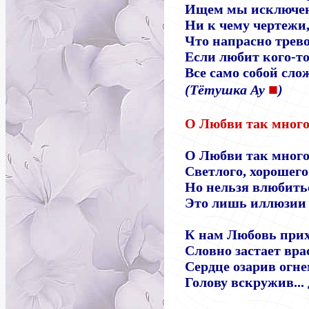
Ищем мы исключе
Ни к чему чертежи,
Что напрасно трев
Если любит кого-то
Все само собой сло
■
(Тётушка Ау
)
О Любви так много 
О Любви так много
Светлого, хорошего
Но нельзя влюбитьс
Это лишь иллюзии
К нам Любовь прих
Словно застает вра
Сердце озарив огн
Голову вскружив...