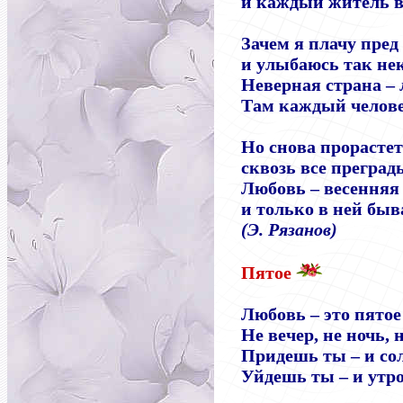
и каждый житель 
Зачем я плачу пред
и улыбаюсь так нек
Неверная страна
–
Там каждый челов
Но снова прорастет
сквозь все преград
Любовь
–
весенняя 
и только в ней быв
(Э. Рязанов)
Пятое
Любовь
–
это пятое
Не вечер, не ночь, н
Придешь ты
–
и со
Уйдешь ты
–
и утро