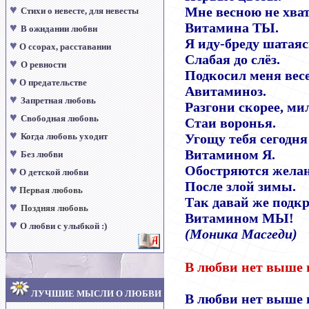
♥
Мне весною не хва
Стихи о невесте, для невесты
Витамина ТЫ.
♥
В ожидании любви
Я иду-бреду шатаяс
♥
О ссорах, расставании
Слабая до слёз.
♥
О ревности
Подкосил меня вес
♥
О предательстве
Авитаминоз.
♥
Запретная любовь
Разгони скорее, ми
♥
Свободная любовь
Стаи воронья.
♥
Когда любовь уходит
Угощу тебя сегодня
♥
Витамином Я.
Без любви
Обостряются жела
♥
О детской любви
После злой зимы.
♥
Первая любовь
Так давай же подк
♥
Поздняя любовь
Витамином МЫ!
♥
О любви с улыбкой :)
(
Моника Масгеди
)
В любви нет выше 
ЛУЧШИЕ МЫСЛИ О ЛЮБВИ
В любви нет выше 