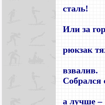
сталь!
Или за го
махни
рюкзак т
а 
взвалив.
Собрался 
позов
а лучше –