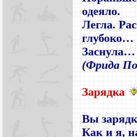
одеяло.
Легла. Ра
глубоко…
Заснула… 
(Фрида По
Зарядка
Вы зарядк
Как и я, н