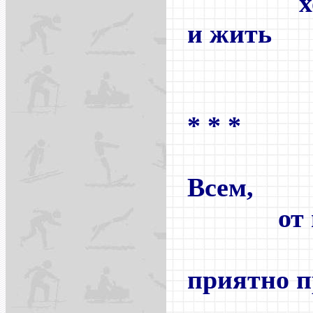
хоро
и жить
хор
* * *
Всем,
от пи
до п
приятно п
по 