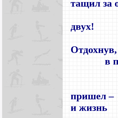
тащил за 
ру
двух!
Отдохнув,
в поне
на 
пришел –
и жизнь