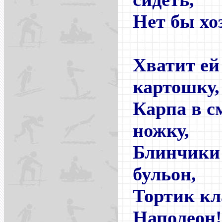
Нет бы хо
Хватит ей
картошку,
Карпа в с
ножку,
Блинчики 
бульон,
Тортик кл
Наполеон!