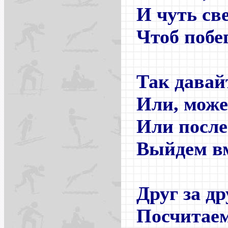
И чуть св
Чтоб побе
Так давай
Или, може
Или после
Выйдем вм
Друг за д
Посчитаем