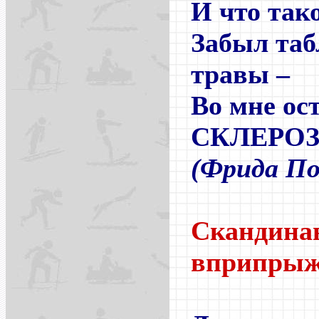
И что так
Забыл таб
травы –
Во мне ос
СКЛЕРО
(Фрида По
Скандинав
вприпры