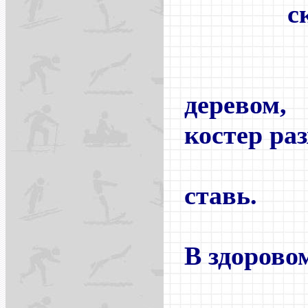
ски
рю
п
деревом,
костер ра
и п
ставь.
В здоровом
здор