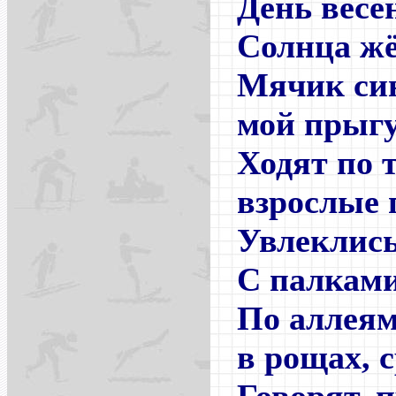
День весе
Солнца жё
Мячик си
мой прыгу
Ходят по 
взрослые 
Увлеклись
С палками
По аллеям
в рощах, 