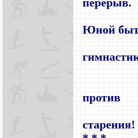
перерыв.
Юной быт
отбро
гимнастик
вот с
против
старения!