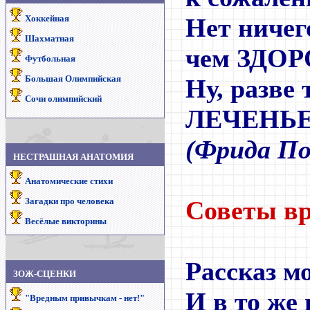
Хоккейная
Нет ниче
Шахматная
чем ЗДОР
Футбольная
Большая Олимпийская
Ну, разве
Сочи олимпийский
ЛЕЧЕНЬЕ.
(
Фрида По
НЕСТРАШНАЯ АНАТОМИЯ
Анатомические стихи
Загадки про человека
Советы в
Весёлые викторины
Рассказ м
ЗОЖ-СЦЕНКИ
И в то же 
"Вредным привычкам - нет!"