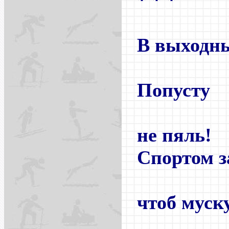
* * *
В выходн
отдохн
Попусту
глаза
не пяль!
Спортом 
до сед
чтоб муск
кре