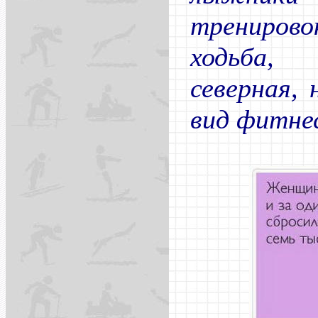
трениров
ходьба,
северная,
вид фитнес