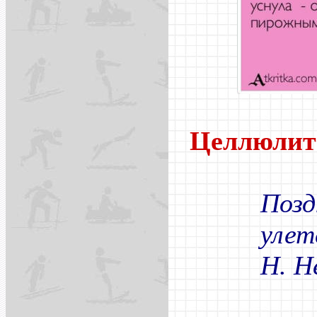
Целлюлит
Позд
улете
Н. Н