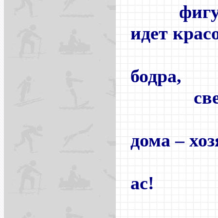
фигура 
идет крас
раду
бодра,
свеж
в себ
дома – хоз
на 
ас!