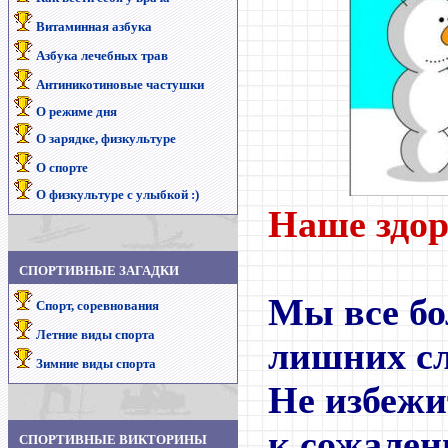
Витаминная азбука
Азбука лечебных трав
Антиникотиновые частушки
О режиме дня
О зарядке, физкультуре
О спорте
О физкультуре с улыбкой :)
Наше здо
СПОРТИВНЫЕ
ЗАГАДКИ
Мы все бо
Спорт, соревнования
Летние виды спорта
лишних сл
Зимние виды спорта
Не избеж
к сожален
СПОРТИВНЫЕ ВИКТОРИНЫ