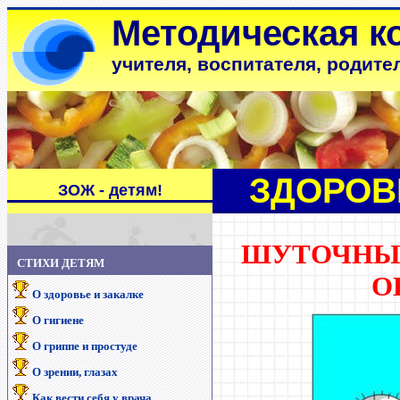
Методическая к
учителя, воспитателя, родите
ЗДОРОВ
ЗОЖ - детям!
ШУТОЧНЫЕ
СТИХИ ДЕТЯМ
О
О здоровье и закалке
О гигиене
О гриппе и простуде
О зрении, глазах
Как вести себя у врача