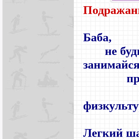
Подражан
Баба,
не будь 
занимайс
произв
физкульту
Легкий ша