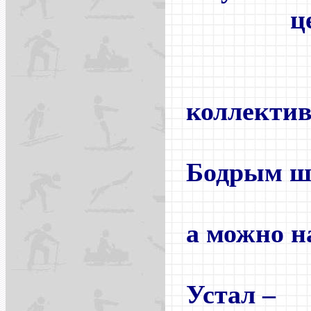
цел
спа
коллектив
Бодрым ш
дорог
а можно н
или
Устал –