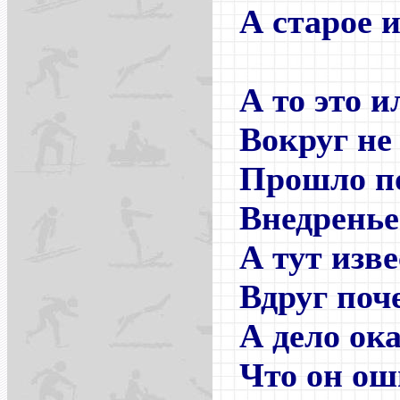
А старое 
А то это и
Вокруг не
Прошло по
Внедренье 
А тут изв
Вдруг поч
А дело ока
Что он ош