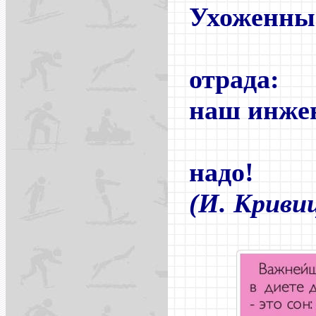
Ухоженный
для
отрада:
наш инжен
рабо
надо!
(И. Криви