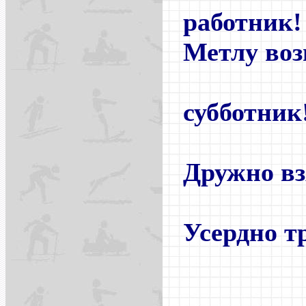
работник!
Метлу воз
ша
субботник
Дружно вз
кипи
Усердно т
до се