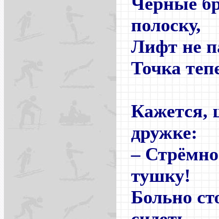
Черные бр
полоску,
Лифт не п
Точка теп
Кажется, 
дружке:
– Стрёмно
тушку!
Больно ст
сидеть,