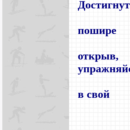
Достигнут
прос
пошире
оконн
открыв,
упражняй
каждый
в свой
произ