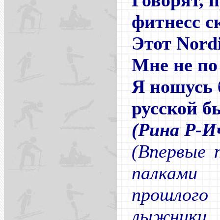
Говорят, 
фитнесс с
Этот Nord
Мне не по
Я ношусь 
русской б
(Рина Р-И
(Впервые 
палками
прошлого 
лыжники