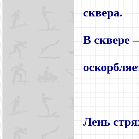
сквера.
В сквере –
порти
оскорбляе
и 
и
Лень стря
каби