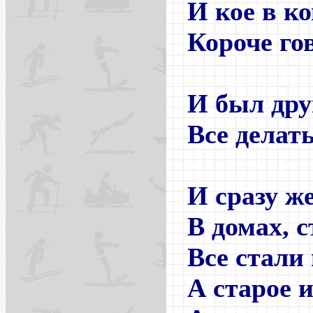
И кое в ко
Короче гов
И был дру
Все делать
И сразу ж
В домах, 
Все стали
А старое 