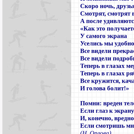
Скоро ночь, друзья
Смотрят, смотрят 
А после удивляютс
«Как это получает
У самого экрана
Уселись мы удобн
Все видели прекра
Все видели подро
Теперь в глазах ме
Теперь в глазах ря
Все кружится, кача
И голова болит!»
Помни: вреден тел
Если глаз к экрану
И, конечно, вредно
Если смотришь мно
(Н. Орлова)