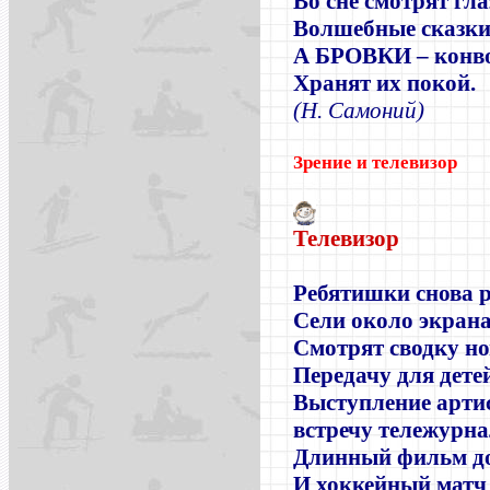
Во сне смотрят гл
Волшебные сказки
А БРОВКИ – конв
Хранят их покой.
(Н. Самоний)
Зрение и телевизор
Телевизор
Ребятишки снова 
Сели около экрана
Смотрят сводку но
Передачу для детей
Выступление артис
встречу тележурна
Длинный фильм д
И хоккейный мат