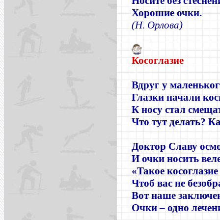
Носите без стеснен
Хорошие очки.
(Н. Орлова)
Косоглазие
Вдруг у маленько
Глазки начали кос
К носу стал смеща
Что тут делать? К
Доктор Славу осм
И очки носить вел
«Такое косоглазие
Чтоб вас не безобр
Вот наше заключе
Очки – одно лечен