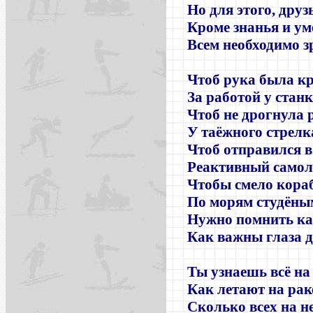
Но для этого, друз
Кроме знанья и ум
Всем необходимо з
Чтоб рука была к
За работой у станк
Чтоб не дрогнула 
У таёжного стрелк
Чтоб отправился в
Реактивный самол
Чтобы смело кора
По морям студёны
Нужно помнить ка
Как важны глаза д
Ты узнаешь всё на 
Как летают на рак
Сколько всех на не