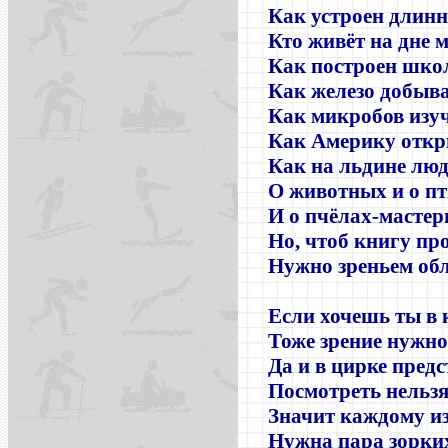
Как устроен длинн
Кто живёт на дне 
Как построен шко
Как железо добыв
Как микробов изу
Как Америку откр
Как на льдине люд
О животных и о пт
И о пчёлах
-
мастер
Но, чтоб книгу пр
Нужно зреньем обл
Если хочешь ты в 
Тоже зрение нужно
Да и в цирке пред
Посмотреть нельзя 
Значит каждому из
Нужна пара зорких