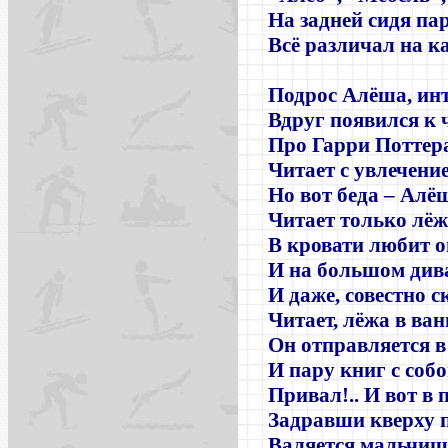
На задней сидя пар
Всё различал на ка
Подрос Алёша, инт
Вдруг появился к 
Про Гарри Поттер
Читает с увлечени
Но вот беда – Алё
Читает только лёж
В кровати любит о
И на большом див
И даже, совестно с
Читает, лёжа в ван
Он отправляется в
И пару книг с собо
Привал!.. И вот в 
Задравши кверху 
Валяется мальчиш