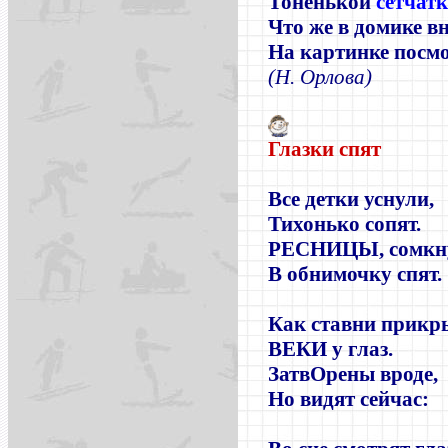
Тоненькой
сетчат
Что же в домике в
На картинке посмо
(Н. Орлова)
Глазки спят
Все детки уснули,
Тихонько сопят.
РЕСНИЦЫ, сомкн
В обнимочку спят.
Как ставни прикр
ВЕКИ у глаз.
ЗатвОрены вроде,
Но видят сейчас: