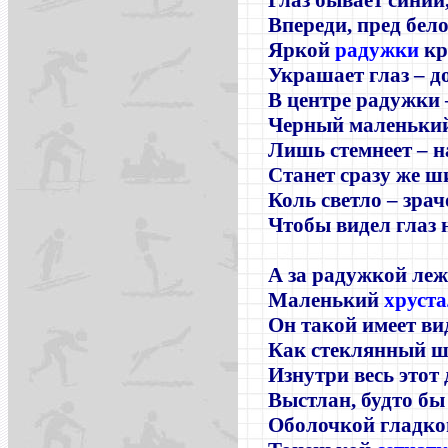
Глаз бывает синий
Впереди, пред бел
Яркой
радужки
кр
Украшает глаз
–
до
В центре радужки
Черный маленький
Лишь стемнеет
–
н
Станет сразу же ш
Коль светло
–
зрач
Чтобы видел глаз н
А за радужкой ле
Маленький
хруст
Он такой имеет ви
Как стеклянный ш
Изнутри весь этот
Выстлан, будто бы
Оболочкой гладко