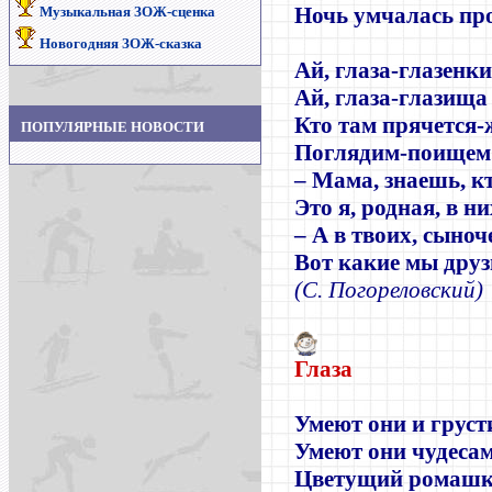
Ночь умчалась пр
Музыкальная ЗОЖ-сценка
Новогодняя ЗОЖ-сказка
Ай, глаза-глазенки
Ай, глаза-глазища
Кто там прячется-
ПОПУЛЯРНЫЕ НОВОСТИ
Поглядим-поищем
– Мама, знаешь, к
Это я, родная, в ни
– А в твоих, сыноч
Вот какие мы друз
(
С. Погореловский
)
Глаза
Умеют они и грусти
Умеют они чудесам
Цветущий ромашк