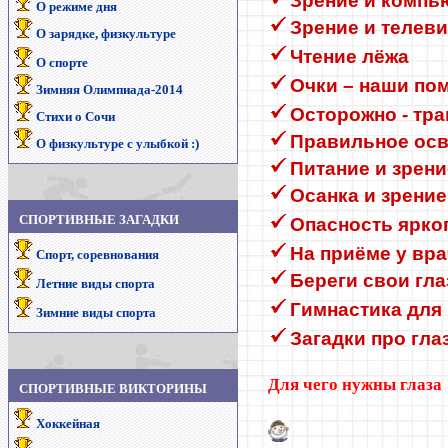
Зрение и компь
О режиме дня
Зрение и телев
О зарядке, физкультуре
Чтение лёжа
О спорте
Очки – наши по
Зимняя Олимпиада-2014
Осторожно - тра
Стихи о Сочи
Правильное осв
О физкультуре с улыбкой :)
Питание и зрени
Осанка и зрение
СПОРТИВНЫЕ
ЗАГАДКИ
Опасность ярког
На приёме у вра
Спорт, соревнования
Береги свои гла
Летние виды спорта
Гимнастика для 
Зимние виды спорта
Загадки про гла
Для чего нужны глаза
СПОРТИВНЫЕ ВИКТОРИНЫ
Хоккейная