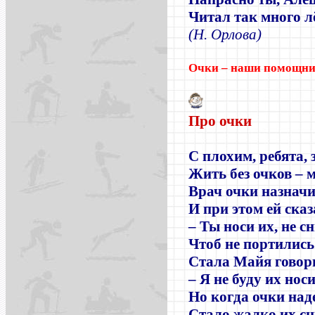
Читал так много л
(Н. Орлова)
Очки – наши помощн
Про очки
С плохим, ребята, 
Жить без очков – м
Врач очки назнач
И при этом ей сказ
–
Ты носи их, не с
Чтоб не портились 
Стала Майя говор
–
Я не буду их носи
Но когда очки над
Стало жалко их сн