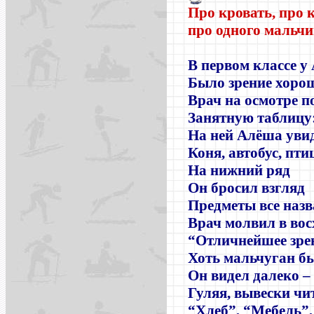
Про кровать, про 
про одного мальч
В первом классе у
Было зрение хоро
Врач на осмотре п
Занятную таблицу
На ней Алёша уви
Коня, автобус, пти
На нижний ряд
Он бросил взгляд
Предметы все назв
Врач молвил в во
“Отличнейшее зре
Хоть мальчуган бы
Он видел далеко –
Гуляя, вывески чи
“Хлеб”, “Мебель”,