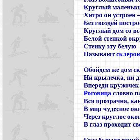
Круглый маленьки
Хитро он устроен
Без гвоздей постро
Круглый дом со вс
Белой стенкой окр
Стенку эту белую
Называют
склеро
Обойдем же дом с
Ни крылечка, ни д
Впереди кружочек
Роговица
словно п
Вся прозрачна, ка
В мир чудесное ок
Через круглое око
В глаз проходит св