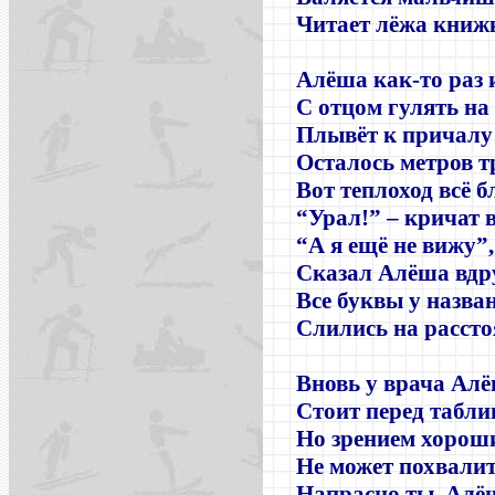
Читает лёжа книжк
Алёша как-то раз 
С отцом гулять на
Плывёт к причалу 
Осталось метров т
Вот теплоход всё 
“Урал!” – кричат 
“А я ещё не вижу”,
Сказал Алёша вдру
Все буквы у назва
Слились на расст
Вновь у врача Ал
Стоит перед табли
Но зрением хорош
Не может похвали
Напрасно ты, Алё