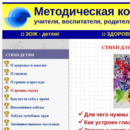
Методическая к
учителя, воспитателя, родител
◘
ЗОЖ - детям!
◘
ЗДОРОВ
СТИХИ ДЛЯ
СТИХИ ДЕТЯМ
О здоровье и закалке
О гигиене
О гриппе и простуде
О зрении, глазах
Как вести себя у врача
Витаминная азбука
Для чего нужны 
Азбука лечебных трав
Как устроен гла
Антиникотиновые частушки