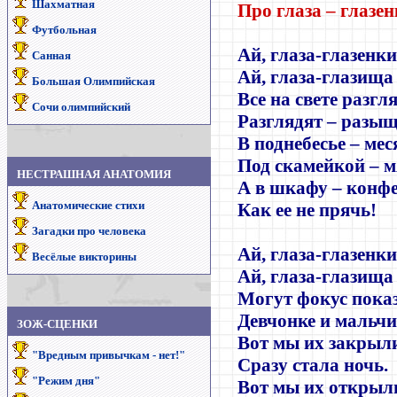
Шахматная
Про глаза – глазен
Футбольная
Ай, глаза-глазенки
Санная
Ай, глаза-глазища
Большая Олимпийская
Все на свете разгля
Сочи олимпийский
Разглядят – разыщ
В поднебесье – мес
Под скамейкой – м
НЕСТРАШНАЯ АНАТОМИЯ
А в шкафу – конфе
Анатомические стихи
Как ее не прячь!
Загадки про человека
Ай, глаза-глазенки
Весёлые викторины
Ай, глаза-глазища
Могут фокус пока
Девчонке и мальч
ЗОЖ-СЦЕНКИ
Вот мы их закрыл
"Вредным привычкам - нет!"
Сразу стала ночь.
"Режим дня"
Вот мы их открыл