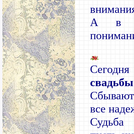
внимани
А в к
пониман
Сегодн
свадьбы
Сбываю
все наде
Судьба