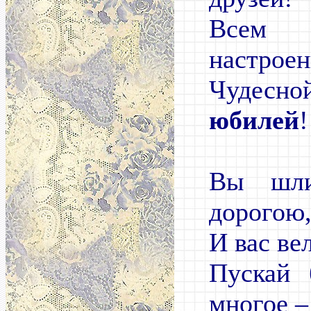
Всем
настроен
Чуде
юбилей
!
Вы шли
дорогою
И вас ве
Пускай 
многое –