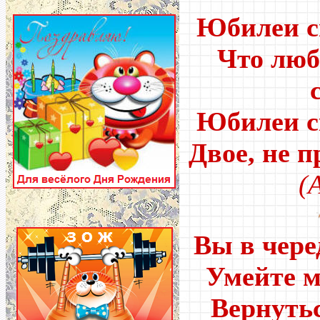
Юбилеи св
Что люб
Юбилеи с
Двое, не 
(
Вы в чере
Умейте м
Вернуть