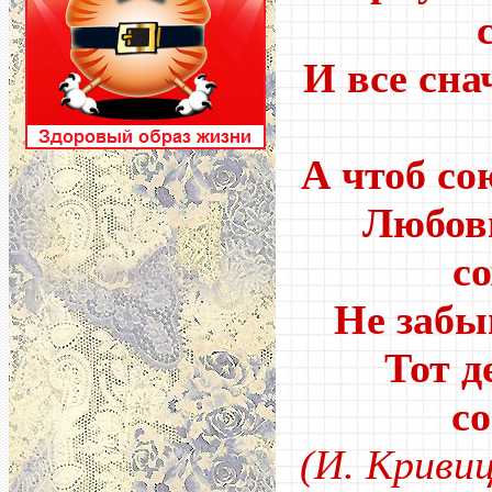
И все сна
А чтоб со
Любовь
с
Не забы
Тот д
с
(И. Криви