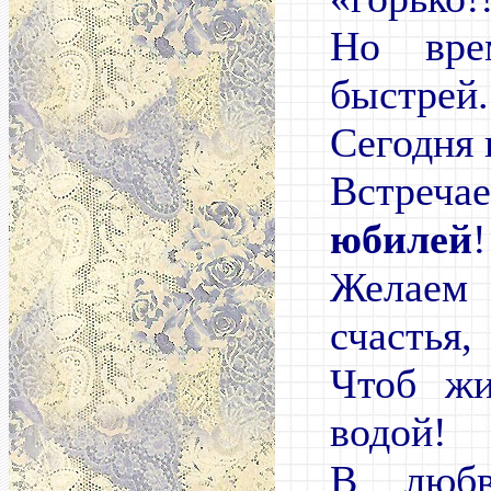
Но вре
быстрей.
Сегодня
Встр
юбилей
!
Желаем
счастья,
Чтоб жи
водой!
В любв