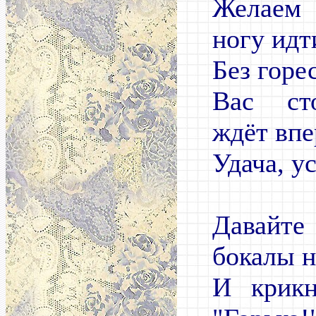
Желаем 
ногу идт
Без горе
Вас ст
ждёт впе
Удача, у
Давай
бокалы 
И крикн