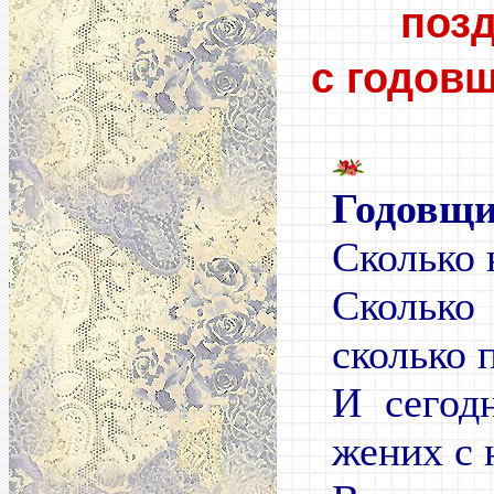
поз
с годов
Годовщ
Сколько 
Сколько
сколько 
И сегод
жених с 