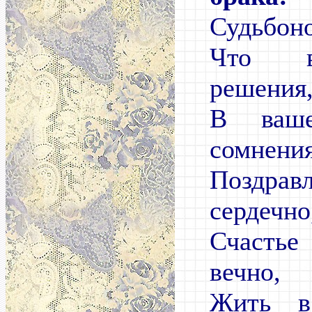
Судьбоно
Что в
решения
В ваш
сомнения
Поздр
сердечно
Счастье
вечно,
Жить в