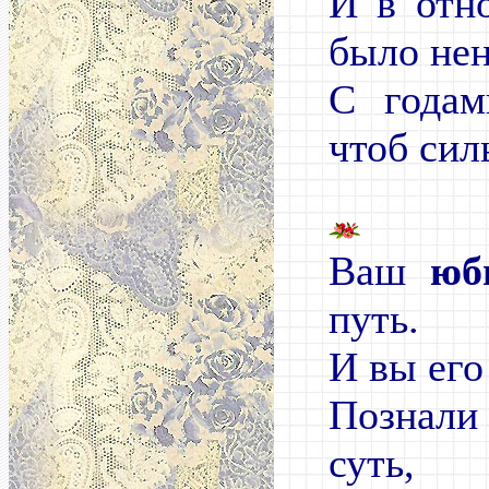
И в отн
было нен
С годам
чтоб сил
Ваш
юб
путь.
И вы его
Познал
суть,