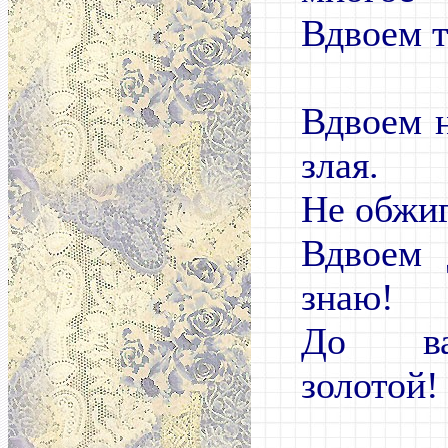
Вдвоем т
Вдвоем 
злая.
Не обжиг
Вдвоем 
знаю!
До ва
золотой!