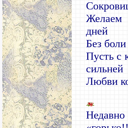
Сокрови
Желаем 
дней
Без боли
Пусть с 
сильней
Любви ко
Недавн
«горько!!