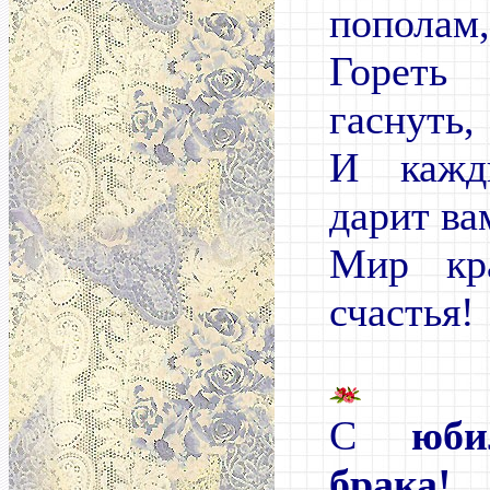
пополам,
Гореть
гаснуть,
И кажд
дарит ва
Мир кр
счастья!
С
юби
брака!