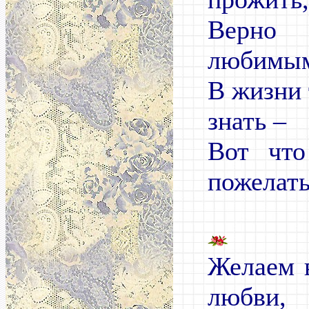
Верн
любимым
В жизни 
знать –
Вот чт
пожелать
Желаем 
любви,