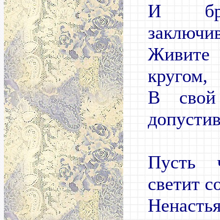
И бра
заключив
Живите
кругом,
В свой
допустив
Пусть 
светит с
Ненаст