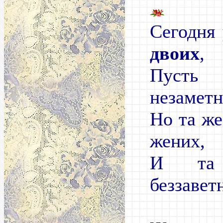
Сегодня
двоих
,
Пусть
незаметн
Но та же
жених,
И та
беззавет