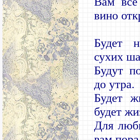
Вам все
вино отк
Будет 
сухих ш
Будут по
до утра.
Будет ж
будет жи
Для люб
вам пора