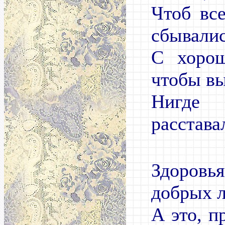
Чтоб вс
сбывалис
С хорош
чтобы в
Нигде 
расстава
Здоровь
добрых л
А это, п