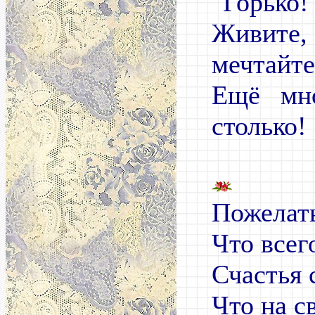
"Горько!
Живит
мечтайте
Ещё мн
столько!
Пожелать
Что всег
Счастья 
Что на св