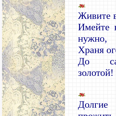
Живите в
Имейте 
нужно,
Храня ог
До са
золотой!
Долгие
прожить,