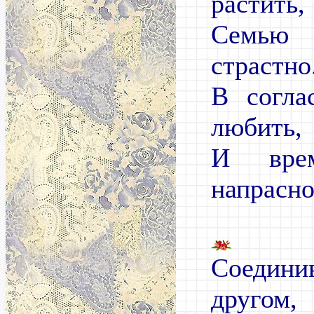
растить,
Семью 
страстно
В согла
любить,
И вре
напрасно
Соедини
другом,