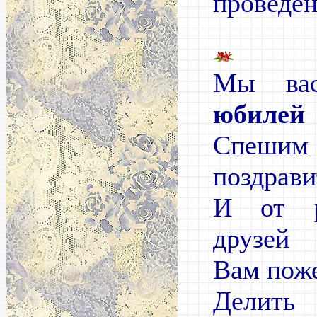
проведё
Мы в
юбилей
Спеши
поздрави
И от р
друзей
Вам поже
Делить