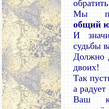
обратить
Мы пр
общий 
И значи
судьбы в
Должно 
двоих!
Так пуст
а радует
Ваш к