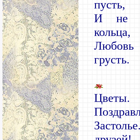
пусть,
И не т
кольца,
Любовь 
грусть.
Цветы
Поздравл
Застол
друзей!