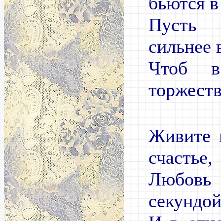
бьются в
Пусть
сильнее 
Чтоб 
торжеств
Живите 
счастье,
Любов
секундой