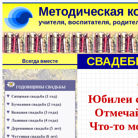
Методическая к
учителя, воспитателя, родите
СВАДЕБ
Всегда вместе
ГОДОВЩИНЫ СВАДЬБЫ
Юбилеи 
♥
Ситцевая свадьба (1 год)
♥
Бумажная свадьба (2 года)
Отмечай
♥
Кожаная свадьба (3 года)
♥
Льняная свадьба (4 года)
Что-то м
♥
Деревянная свадьба (5 лет)
♥
Чугунная свадьба (6 лет)