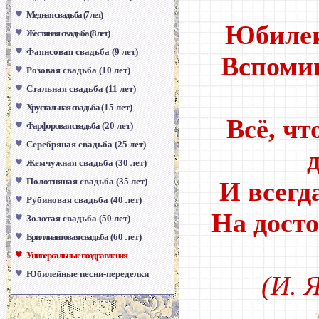
♥
Медная свадьба (7 лет)
Юбиле
♥
Жестяная свадьба (8 лет)
♥
Фаянсовая свадьба (9 лет)
Вспомин
♥
Розовая свадьба (10 лет)
♥
Стальная свадьба (11 лет)
♥
Хрустальная свадьба
(15 лет)
Всё, чт
♥
Фарфоровая свадьба
(20 лет)
♥
Серебряная свадьба (25 лет)
♥
Жемчужная свадьба (30 лет)
♥
Полотняная свадьба (35 лет)
И всегд
♥
Рубиновая свадьба (40 лет)
На дост
♥
Золотая свадьба (50 лет)
♥
Бриллиантовая свадьба
(60 лет)
♥
Универсальные поздравления
♥
Юбилейные песни-переделки
(И. 