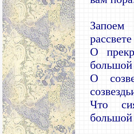
Запое
рассвете
О прекр
большой
О созв
созвездь
Что си
большой