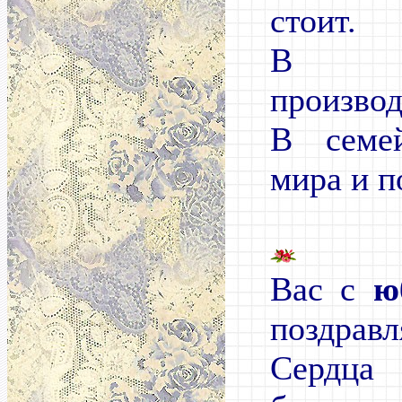
стоит.
В р
производ
В семе
мира и п
Вас с
ю
поздравл
Сердца