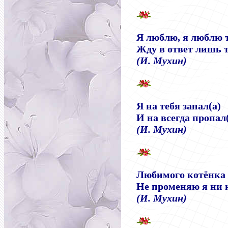
Я люблю, я люблю т
Жду в ответ лишь т
(И. Мухин)
Я на тебя запал(а)
И на всегда пропал(
(И. Мухин)
Любимого котёнка 
Не променяю я ни н
(И. Мухин)