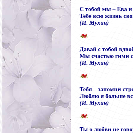
С тобой мы
–
Ева и
Тебе всю жизнь сво
(И. Мухин)
Давай с тобой вдво
Мы счастью гимн 
(И. Мухин)
Тебя
–
запомни стр
Люблю я больше все
(И. Мухин)
Ты о любви не гово