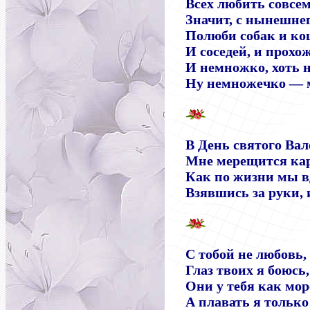
Всех любить совсем
Значит, с нынешне
Полюби собак и ко
И соседей, и прохо
И немножко, хоть 
Ну немножечко — 
В День святого Ва
Мне мерещится ка
Как по жизни мы в
Взявшись за руки, 
С тобой не любовь, 
Глаз твоих я боюсь,
Они у тебя как мор
А плавать я только