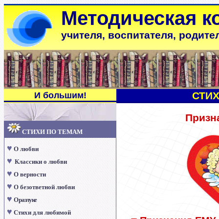
Методическая к
учителя, воспитателя, родите
СТИ
И большим
!
Призн
СТИХИ ПО ТЕМАМ
♥
О любви
♥
Классики о любви
♥
О верности
♥
О безответной любви
♥
О разлуке
♥
Стихи для любимой