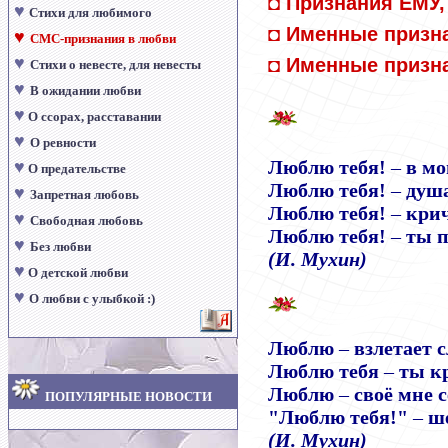
◘
Признания ЕМУ,
♥
Стихи для любимого
◘
Именные призн
♥
СМС-признания в любви
♥
◘
Именные призн
Стихи о невесте, для невесты
♥
В ожидании любви
♥
О ссорах, расставании
♥
О ревности
Люблю тебя!
–
в мо
♥
О предательстве
Люблю тебя!
–
душа
♥
Запретная любовь
Люблю тебя!
–
крич
♥
Свободная любовь
Люблю тебя!
–
ты п
♥
Без любви
(И. Мухин)
♥
О детской любви
♥
О любви с улыбкой :)
Люблю
–
взлетает 
Люблю тебя
–
ты к
Люблю
–
своё мне с
ПОПУЛЯРНЫЕ НОВОСТИ
"Люблю тебя!"
–
ше
(И. Мухин)