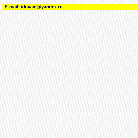
E-mail:
iduvaid@yandex.ru