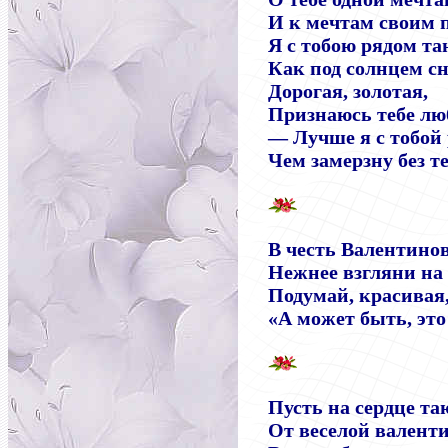
И к мечтам своим 
Я с тобою рядом та
Как под солнцем сн
Дорогая, золотая,
Признаюсь тебе лю
— Лучше я с тобой 
Чем замерзну без т
В честь Валентино
Нежнее взгляни на
Подумай, красивая,
«А может быть, эт
Пусть на сердце т
От веселой валент