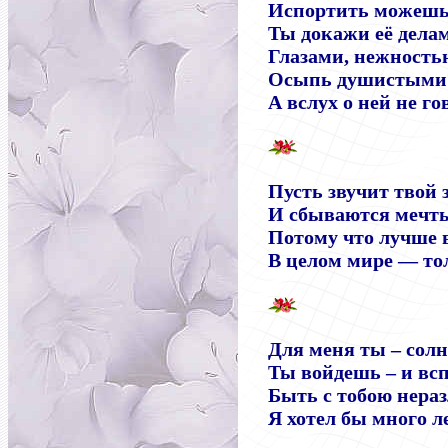
Испортить можешь 
Ты докажи её дела
Глазами, нежностью
Осыпь душистыми 
А вслух о ней не гов
Пусть звучит твой 
И сбываются мечты
Потому что лучше 
В целом мире — то
Для меня ты – солн
Ты войдешь – и всп
Быть с тобою нера
Я хотел бы много ле