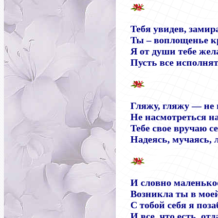
Тебя увидев, зами
Ты – воплощенье к
Я от души тебе жел
Пусть все исполня
Гляжу, гляжу — не 
Не насмотреться на
Тебе свое вручаю се
Надеясь, мучаясь, 
И словно маленькое
Возникла ты в моей
С тобой себя я поза
И все, что есть, отд