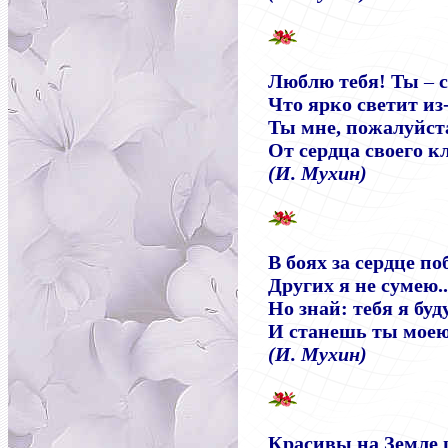
Люблю тебя! Ты
–
с
Что ярко светит из-
Ты мне, пожалуйст
От сердца своего к
(И. Мухин)
В боях за сердце п
Других я не сумею..
Но знай: тебя я буд
И станешь ты моею
(И. Мухин)
Красивы на Земле ц