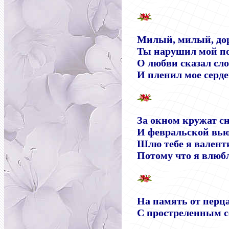
Милый, милый, дор
Ты нарушил мой п
О любви сказал сл
И пленил мое серде
За окном кружат с
И февральской вью
Шлю тебе я валент
Потому что я влюб
На память от перца
С простреленным с