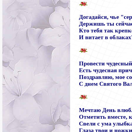
Догадайся, чье "се
Держишь ты сейчас
Кто тебя так креп
И витает в облаках
Провести чудесный
Есть чудесная прич
Поздравляю, мое со
С днем Святого Ва
Мечтаю День влюб
Отметить вместе, 
Свели с ума улыбка
Глаза твои и ножки