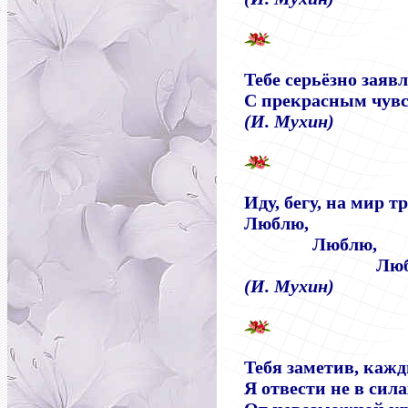
Тебе серьёзно заяв
С прекрасным чувс
(И. Мухин)
Иду, бегу, на мир т
Люблю,
Люблю,
Люблю т
(И. Мухин)
Тебя заметив, кажд
Я отвести не в сила