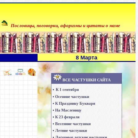
Пословицы, поговорки, афоризмы и цитаты о маме
8 Марта
ВСЕ ЧАСТУШКИ САЙТА
•
К 1 сентября
•
Осенние частушки
•
К Празднику Букваря
•
На Масленицу
•
К 23 февраля
•
Весенние частушки
•
Летние частушки
•
Лагерные детские частушки