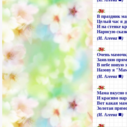
В праздник м
Целый час я 
И на стенке к
Нарисую сказк
■
(И. Агеева
)
Очень мамочк
Заявляю прям
В небе новую з
Назову я "Ма
■
(И. Агеева
)
Мама вкусно 
И красиво нар
Вот какая мам
Золотая прямо
■
(И. Агеева
)