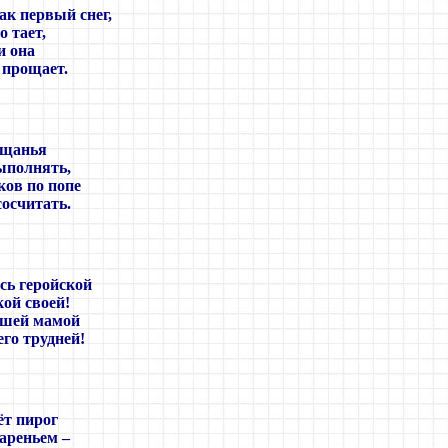
ак первый снег,
 тает,
и она
 прощает.
ещанья
ыполнять,
ков по попе
сосчитать.
сь геройской
ой своей!
ашей мамой
его трудней!
ёт пирог
ареньем –