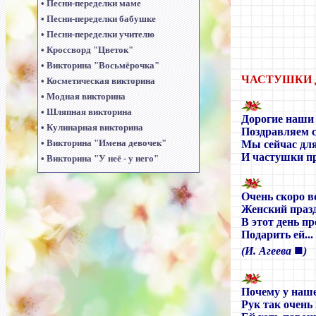
•
Песни-переделки маме
•
Песни-переделки бабушке
•
Песни-переделки учителю
•
Кроссворд "Цветок"
•
Викторина "Восьмёрочка"
ЧАСТУШКИ
•
Косметическая викторина
•
Модная викторина
•
Шляпная викторина
Дорогие наши
•
Кулинарная викторина
Поздравляем с
•
Викторина "Имена девочек"
Мы сейчас дл
И частушки п
•
Викторина "У неё - у него"
Очень скоро в
Женский празд
В этот день п
Подарить ей..
■
(И. Агеева
)
Почему у наш
Рук так очень