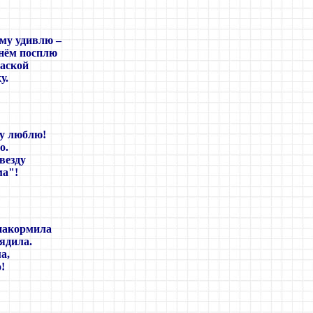
аму удивлю
–
днём посплю
раской
у.
у люблю!
о.
везду
ма"!
накормила
ядила.
а,
!