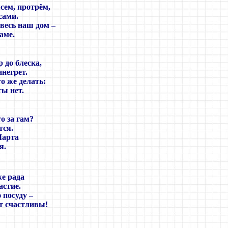
сем, протрём,
сами.
 весь наш дом
–
аме.
 до блеска,
негрет.
о же делать:
ы нет.
о за гам?
тся.
Марта
я.
же рада
астие.
 посуду –
ут счастливы!