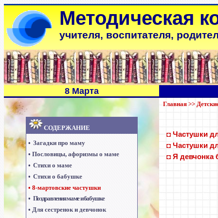
Методическая к
учителя, воспитателя, родите
8 Марта
Главная
>>
Детски
СОДЕРЖАНИЕ
◘
Частушки д
•
Загадки про маму
◘
Частушки д
•
Пословицы, афоризмы о маме
◘
Я девчонка б
•
Стихи о маме
•
Стихи о бабушке
•
8-мартовские частушки
•
Поздравления маме и бабушке
•
Для сестренок и девчонок