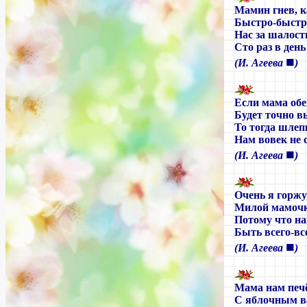
Мамин гнев, к
Быстро-быстро
Нас за шалост
Сто раз в день
■
(И. Агеева
)
Если мама об
Будет точно в
То тогда шлеп
Нам вовек не 
■
(И. Агеева
)
Очень я горжу
Милой мамочк
Потому что н
Быть всего-вс
■
(И. Агеева
)
Мама нам печ
С яблочным в