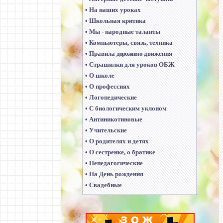
•
На наших уроках
•
Школьная критика
•
Мы - народные таланты
•
Компьютеры, связь, техника
•
Правила
дорожного
движения
•
Страшилки для уроков ОБЖ
•
О школе
•
О профессиях
•
Логопедические
•
С биологическим уклоном
•
Антиникотиновые
•
Учительские
•
О родителях и детях
•
О сестренке, о братике
•
Непедагогические
•
На День рождения
•
Свадебные