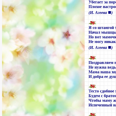
Убегает за пор
Плохое настро
■
(И. Агеева
)
Я со штангой 
Начал мышцы 
Но вот мамоч
Не могу никак
■
(И. Агеева
)
Поздравляем 
Не нужна ведь
Мама наша хо
И добра ее ду
Тесто сдобное
Будем с брато
Чтобы маму ж
Испеченный н