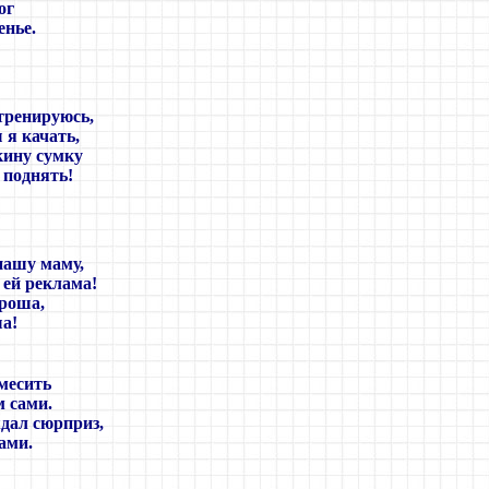
ог
енье.
тренируюсь,
я качать,
кину сумку
 поднять!
нашу маму,
 ей реклама!
роша,
ша!
 месить
м сами.
дал сюрприз,
ами.