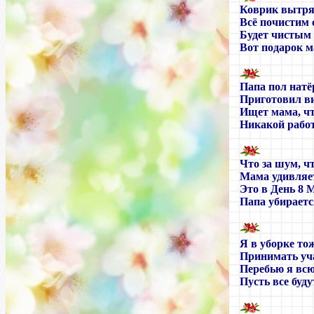
Коврик вытря
Всё почистим 
Будет чистым
Вот подарок м
Папа пол натёр
Приготовил ви
Ищет мама, чт
Никакой работ
Что за шум, чт
Мама удивляе
Это в День 8 
Папа убираетс
Я в уборке то
Принимать уч
Перебью я всю
Пусть все буд