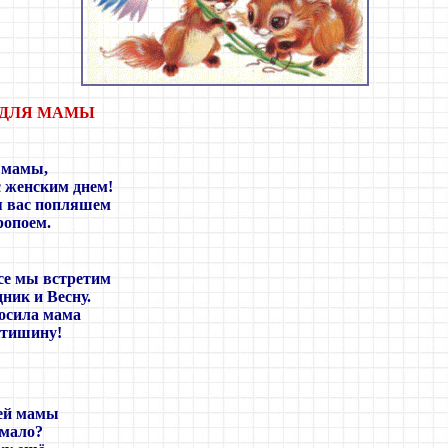
 ДЛЯ МАМЫ
 мамы,
 женским днем!
я вас попляшем
ропоем.
се мы встретим
ник и Весну.
росила мама
. тишину!
ей мамы
 мало?