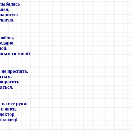
лыбалась
ная,
 нарисую
льную.
люблю,
подарю.
мой.
шься со мной?
 не проспать,
ться.
опросить
яться.
 на все руки!
 и жнец.
 доктор
олодец!