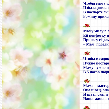
Чтобы мама у
И была доволь
В паспорте ей
Рожицу прико
Маму милую 
Ей конфетку 
Принесу её до
– Мам, подели
Чтобы в садик
Нужно постара
Маму нужно п
В 5 часов подн
Мама
–
мастер
Она швец, она
И швея она, и
Наша мама
–
м