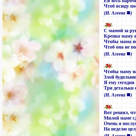
Ей хоть пароч
Чтоб всюду по
■
(И. Агеева
)
С мамой за ру
Крепко маму я
Чтобы мама не
Чтоб она не п
■
(И. Агеева
)
Чтобы маму н
Злой будильник
Я ему сегодня
Три детальки 
■
(И. Агеева
)
Вот решил, чт
Милой маме с
Очень я посл
На неделю цел
■
(И. Агеева
)