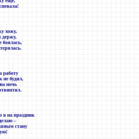
ку ещё,
спевала!
ку хожу,
 держу,
 боялась,
отерялась.
а работу
 не будил,
 на ночь
отвинтил.
о я на праздник
делаю
–
ушным стану
ую!