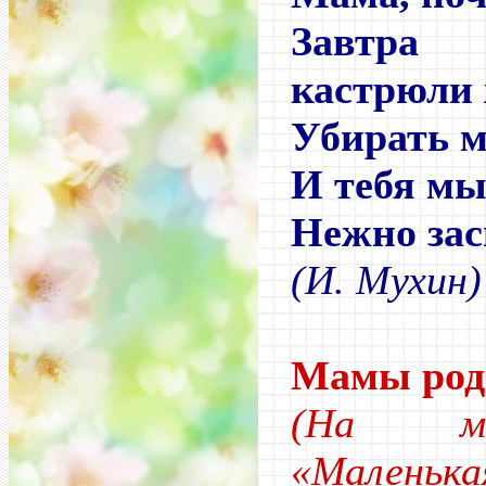
Завтра
кастрюли 
Убирать м
И тебя мы
Нежно зас
(И. Мухин)
Мамы род
(На мо
«Маленька