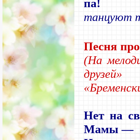
па
танцуют 
Песня пр
(На мелод
друзе
«Бременск
Нет на св
Мамы —