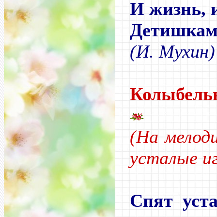
И жизнь, 
Детишкам 
(И. Мухин)
Колыбель
(На мело
усталые и
Спят уст