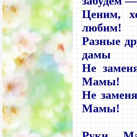
забудем —
Ценим, 
любим!
Разные др
дамы
Не замен
Мамы!
Не замен
Мамы!
Руки М