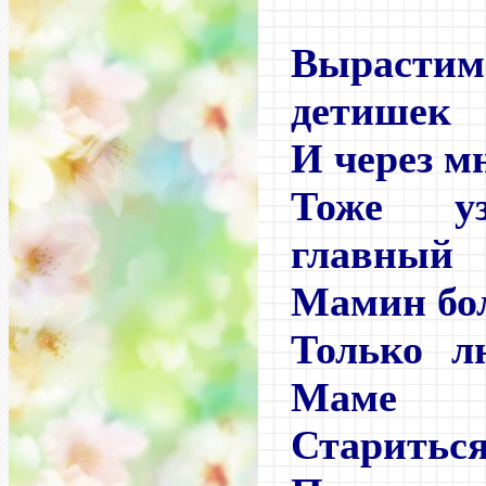
Выраст
детишек
И через м
Тоже у
главный
Мамин бо
Только л
Маме
Стариться 