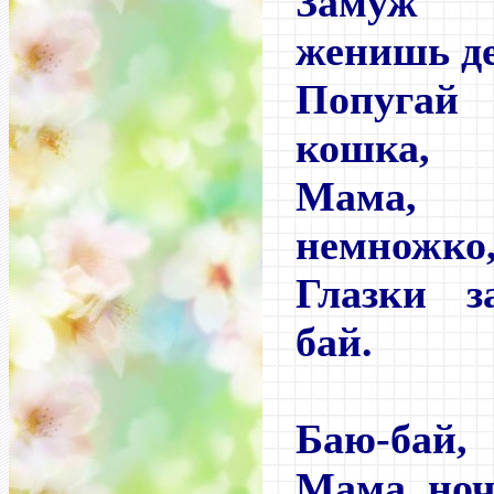
Замуж 
женишь д
Попугай 
кошка,
Мама,
немножко
Глазки з
бай.
Баю-бай
Мама, ноч