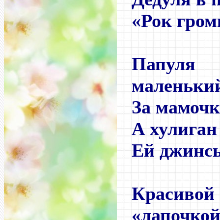
«Рок гром
Папул
маленьки
За мамочк
А хулиган
Ей джинсы
Краси
«лапочкой