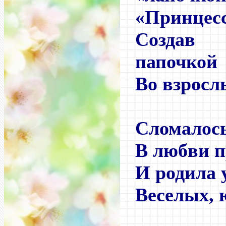
«Принцесс
Создав
папочкой
Во взросл
Сломалось
В любви п
И родила 
Веселых,