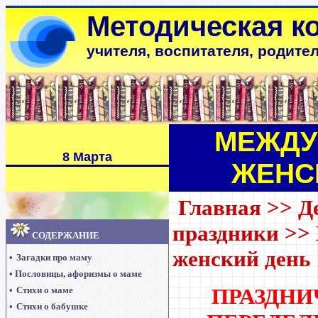
Методическая к
учителя, воспитателя, родите
МЕЖДУ
8 Марта
ЖЕНС
Главная
>>
Д
праздники
>>
СОДЕРЖАНИЕ
женский день
•
Загадки про маму
•
Пословицы, афоризмы о маме
ПРАЗДНИ
•
Стихи о маме
•
Стихи о бабушке