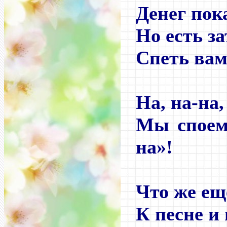
Денег пока
Но есть з
Спеть вам
На, на-на,
Мы споем
на»!
Что же ещ
К песне и