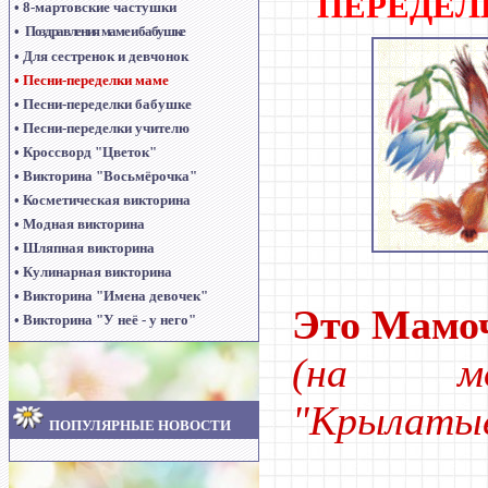
ПЕРЕДЕЛ
•
8-мартовские частушки
•
Поздравления маме и бабушке
•
Для сестренок и девчонок
•
Песни-переделки маме
•
Песни-переделки бабушке
•
Песни-переделки учителю
•
Кроссворд "Цветок"
•
Викторина "Восьмёрочка"
•
Косметическая викторина
•
Модная викторина
•
Шляпная викторина
•
Кулинарная викторина
•
Викторина "Имена девочек"
Это Мамо
•
Викторина "У неё - у него"
(на мо
"Крылатые
ПОПУЛЯРНЫЕ НОВОСТИ