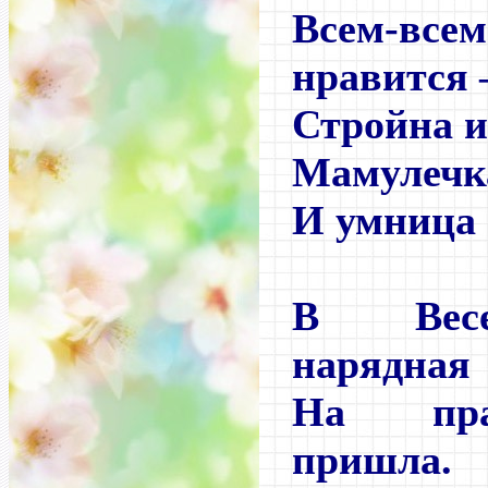
Всем-вс
нравится
Стройна и
Мамулечка
И умница 
В Весе
нарядная
На пра
пришла.