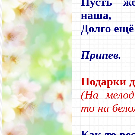
Пусть же
наша,
Долго ещё
Припев.
Подарки 
(На мелод
то на бело
Как-то ве