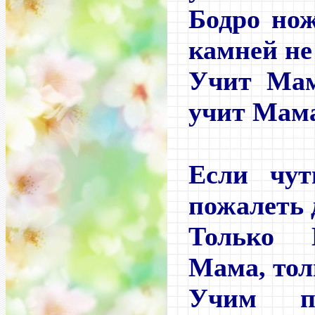
Бодро но
камней не
Учит Мам
учит Мам
Если чут
пожалеть 
Только 
Мама, тол
Учим пе