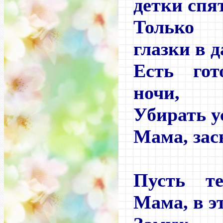
детки спят
Только
глазки в д
Есть го
ночи,
Убирать у
Мама, зас
Пусть те
Мама, в эт