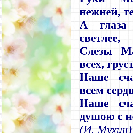
нежней, т
А глаза
светлее,
Слезы М
всех, грус
Наше сч
всем серд
Наше сч
душою с н
(И. Мухин)