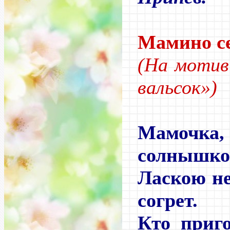
Мамино с
(На мотив
вальсок»)
Мамочк
солнышко,
Ласкою н
согрет.
Кто приго