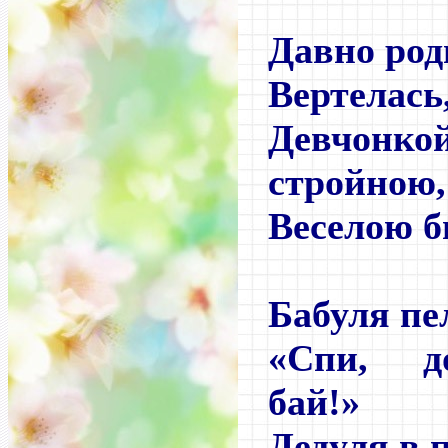
Давно род
Вертелась
Девчо
стройною,
Веселою б
Бабуля пе
«Спи, до
бай!»
Дедуля в 