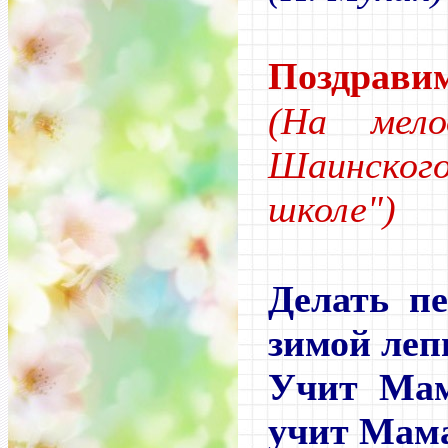
Поздрави
(На мел
Шаинского
школе")
Делать п
зимой леп
Учит Мам
учит Мам