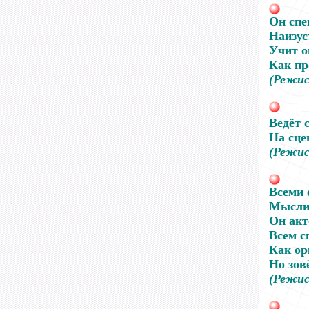
Он спе
Наизус
Учит о
Как пр
(Режис
Ведёт 
На сцен
(Режис
Всеми 
Мыслит
Он акт
Всем с
Как ор
Но зовё
(Режис