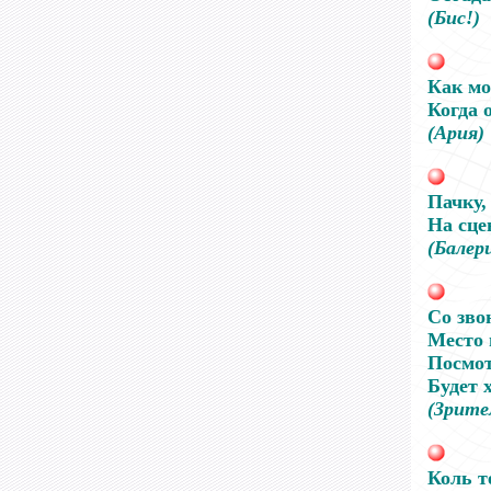
(Бис
!
)
Как мо
Когда 
(Ария)
Пачку,
На сце
(Балер
Со зво
Место 
Посмот
Будет 
(Зрите
Коль т