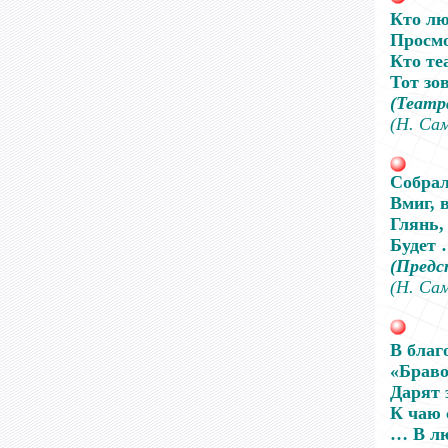
Кто лю
Просмо
Кто те
Тот зо
(Театр
(Н. Са
Собрал
Вмиг, 
Глянь,
Будет
(Предс
(Н. Са
В благ
«Браво
Дарят 
К чаю 
… В лю