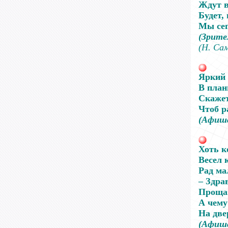
Ждут в
Будет,
Мы сег
(Зрите
(Н. Са
Яркий 
В план
Скажет
Чтоб р
(Афиш
Хоть к
Весел 
Рад ма
– Здра
Прощай
А чему
На две
(Афиш