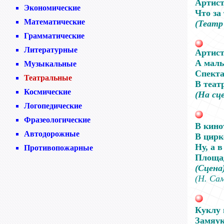
Артист
Экономические
Что за
Математические
(Театр
Грамматические
Литературные
Артист
А мал
Музыкальные
Спекта
Театральные
В теат
Космические
(На сц
Логопедические
Фразеологические
В кино
Автодорожные
В цирк
Ну, а 
Противопожарные
Площад
(Сцена
(Н. Са
Куклу 
Замяук