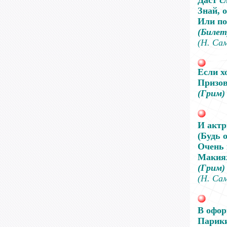
Даст с
Знай, 
Или по
(Билет
(Н. Са
Если х
Призов
(Грим)
И актр
(Будь 
Очень 
Макия
(Грим)
(Н. Са
В офор
Парики