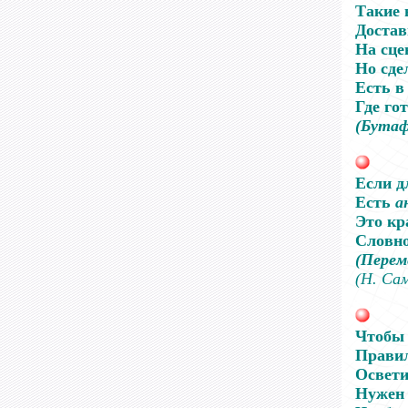
Такие 
Достав
На сце
Но сде
Есть в
Где го
(Бута
Если д
Есть
а
Это кр
Словн
(Перем
(Н. Са
Чтобы 
Правил
Освети
Нужен 