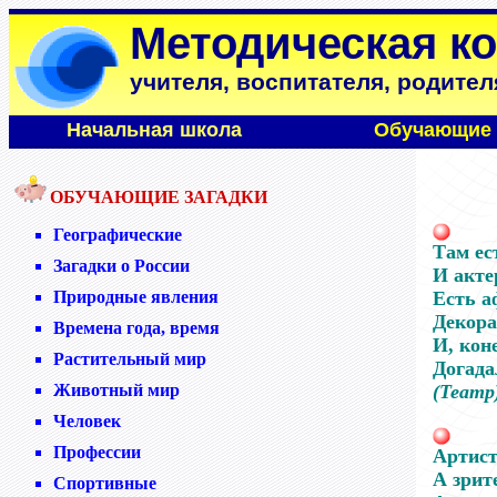
Методическая к
учителя, воспитателя, родител
Начальная школа
Обучающие 
ОБУЧАЮЩИЕ ЗАГАДКИ
Географические
Там ес
Загадки о России
И акте
Природные явления
Есть а
Декора
Времена года, время
И, кон
Растительный мир
Догада
Животный мир
(Театр
Человек
Профессии
Артист
А зрит
Спортивные