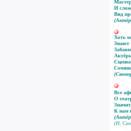
Мастер
И слож
Вид пр
(Актёр
Хоть к
Знают 
Забавн
Актёры
Сценки
Сочин
(Скомо
Все аф
О теат
Значит,
К нам
(Актёр
(Н. Са