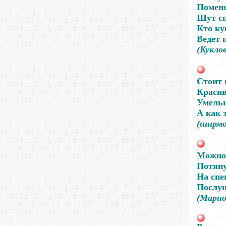
Поменя
Шут сп
Кто ку
Ведет п
(Кукло
Стоит 
Красив
Умельц
А как з
(ширмо
Можно 
Потяну
На спе
Послу
(Марио