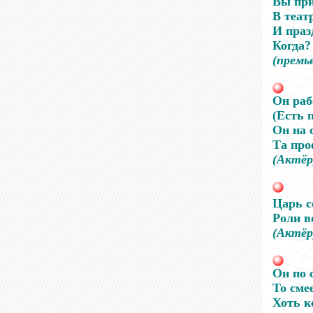
Вы при
В теат
И праз
Когда? 
(премь
Он раб
(Есть 
Он на 
Та про
(Актёр
Царь с
Роли вс
(Актёр
Он по с
То смее
Хоть к