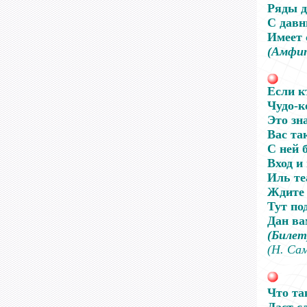
Ряды д
С давн
Имеет 
(Амфи
Если к
Чудо-к
Это зн
Вас та
С ней 
Вход и
Иль те
Ждите 
Тут по
Дан ва
(Билет
(Н. Са
Что та