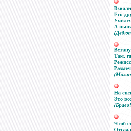
Взволн
Его др
Учился
А нынче
(Дебю
Встану
Там, г
Режисс
Размеч
(Мизан
На спе
Это во
(Браво
Чтоб е
Отгада