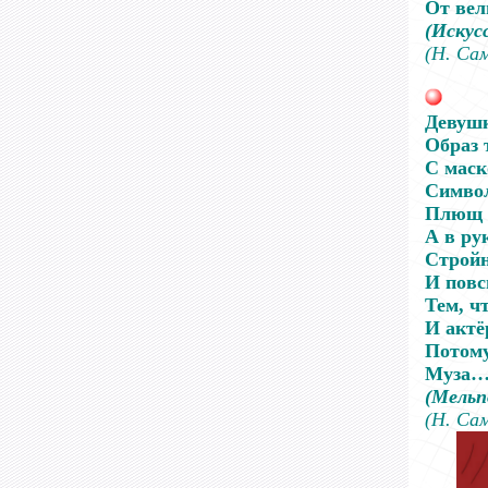
От вел
(Искус
(Н. Са
Девуш
Образ 
С маск
Симво
Плющ в
А в ру
Стройн
И повс
Тем, ч
И актёр
Потом
Муза
(Мельп
(Н. Са