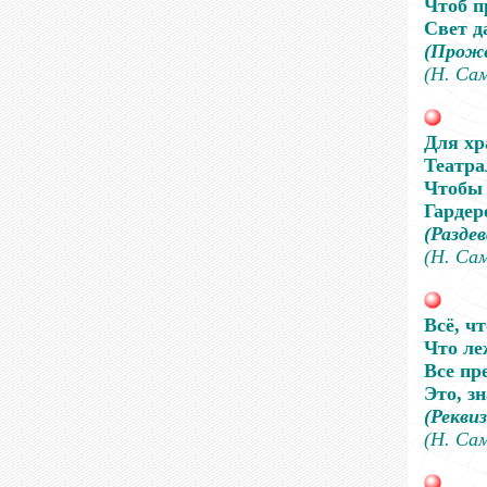
Чтоб п
Свет 
(Прож
(Н. Са
Для хр
Театра
Чтобы 
Гардер
(Раздев
(Н. Са
Всё, чт
Что ле
Все пр
Это, з
(Рекви
(Н. Са