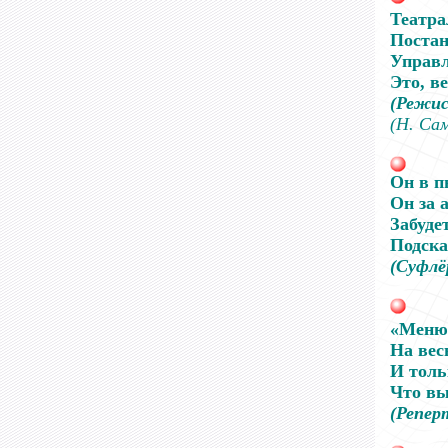
Театра
Постан
Управл
Это, в
(Режис
(Н. Са
Он в п
Он за 
Забуде
Подска
(Суфлё
«Меню»
На вес
И толь
Что вы
(Репер