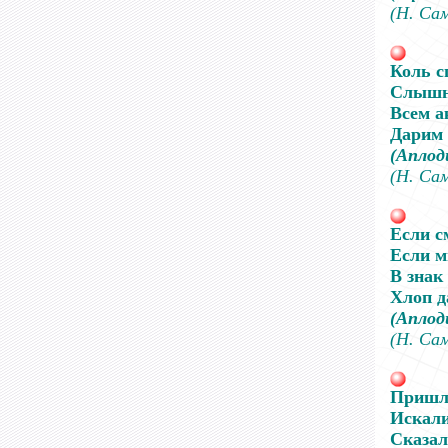
(Н. Са
Коль с
Слышно
Всем а
Дарим
(Аплод
(Н. Са
Если с
Если м
В знак
Хлоп д
(Аплод
(Н. Са
Пришли
Искали
Сказал