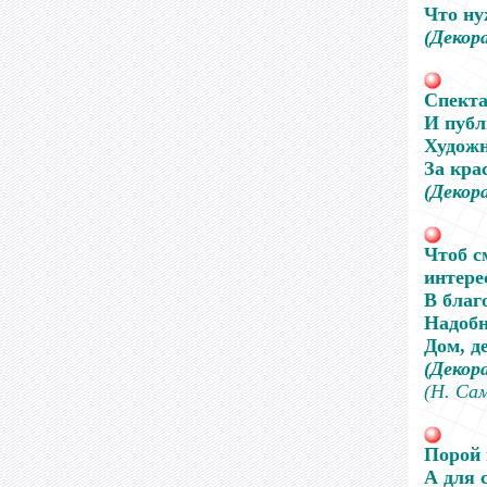
Что ну
(Декор
Спекта
И публ
Художн
За крас
(Декор
Чтоб с
интере
В благ
Надобн
Дом, д
(Декор
(Н. Са
Порой 
А для 