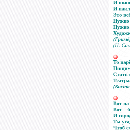
И шинь
И накл
Это вс
Нужно в
Нужно 
Худож
(Гримё
(Н. Са
То цар
Нищим
Стать 
Театр
(Костю
Вот на 
Вот – 
И горо
Ты уга
Чтоб с