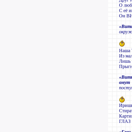
О люб
С её и
Он В
«Вит
окруж
Наша 
Из ма
Лишь 
Прыг
«Вить
омут 
посту
Иришк
Стира
Карти
ГЛАЗ
«Глаз