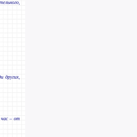
льного,
и других,
 час – от