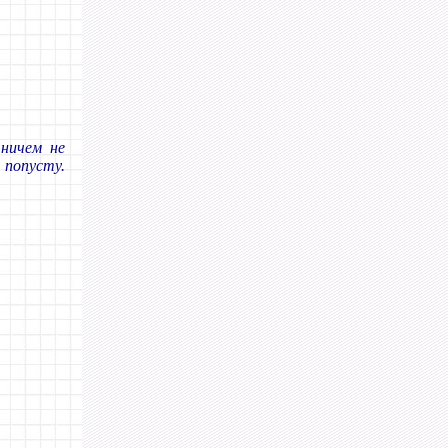
ничем не
 попусту.