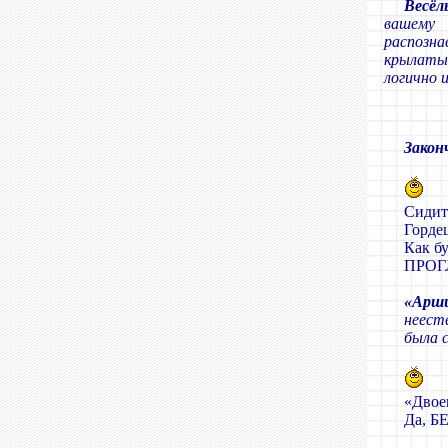
Весёл
вашему 
распозна
крылатые
логично 
Закон
Сидит
Горде
Как бу
ПРОГ
«Арш
неест
была 
«Двоек
Да, Б