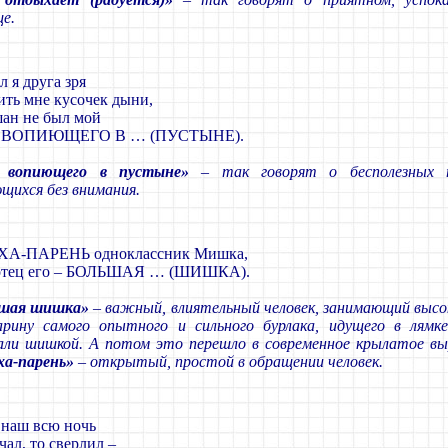
ще.
 я друга зря
ить мне кусочек дыни,
ан не был мой
 ВОПИЮЩЕГО В … (ПУСТЫНЕ).
с вопиющего в пустыне»
– так говорят о бесполезных п
щихся без внимания.
ХА-ПАРЕНЬ одноклассник Мишка,
отец его – БОЛЬШАЯ … (ШИШКА).
ьшая шишка»
– важный, влиятельный человек, занимающий высо
рину самого опытного и сильного бурлака, идущего в лямк
али шишкой. А потом это перешло в современное крылатое в
ха-парень»
– открытый, простой в обращении человек.
 наш всю ночь
чал, то сверлил –