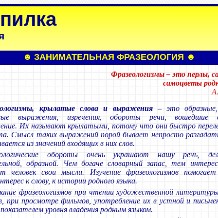
опилка
я
☻
ЗАНИМАТЕЛЬНАЯ ФРАЗЕОЛОГИЯ
☻
Фразеологизмы – это перлы, с
самоцветы родн
А
ологизмы, крылатые слова и выражения
– это образные,
ивые выражения, изречения, обороты речи, вошедшие
ление. Их называют крылатыми, потому что они быстро пере
та. Смысл таких выражений порой бывает непросто разгадать
ывается из значений входящих в них слов.
еологические обороты очень украшают нашу речь, де
льной, образной. Чем богаче словарный запас, тем интерес
т человек свои мысли. Изучение фразеологизмов помогает
нтерес к слову, к истории родного языка.
ание фразеологизмов при чтении художественной литературы
, при просмотре фильмов, употребление их в устной и письме
 показателем уровня владения родным языком.