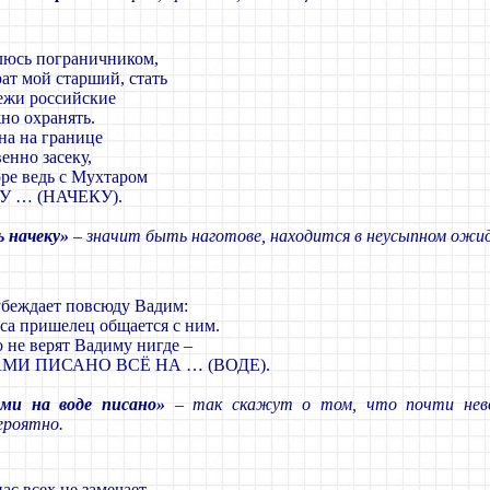
люсь пограничником,
ат мой старший, стать
ежи российские
но охранять.
а на границе
енно засеку,
оре ведь с Мухтаром
У … (НАЧЕКУ).
 начеку»
– значит быть наготове, находится в неусыпном ожи
убеждает повсюду Вадим:
са пришелец общается с ним.
о не верят Вадиму нигде –
МИ ПИСАНО ВСЁ НА … (ВОДЕ).
ми на воде писано»
– так скажут о том, что почти нев
ероятно.
ас всех не замечает,