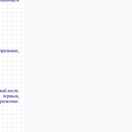
ризывах,
кий пост.
е первым,
ыражение.