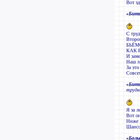
Вот з
«Бить
С тру
Второ
БЬЁМ
КАК 
И зам
Наш л
За это
Совсем
«Бить
трудн
Я за л
Вот 
Ниже 
Шансо
«Боль