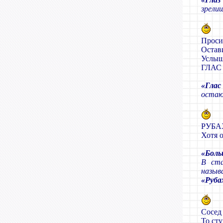
зрели
Просил
Остав
Услыш
ГЛАС
«Гла
остаю
РУБА
Хотя 
«Бол
В ста
назыв
«Руба
Сосед
То сту