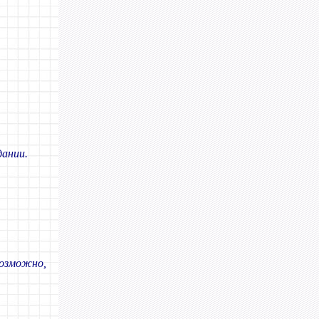
дании.
озможно,