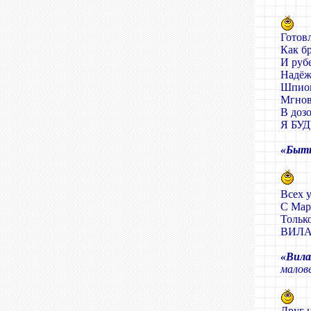
Готов
Как бр
И руб
Надёж
Шпион
Мгнов
В доз
Я БУД
«Быть
Всех 
С Мар
Тольк
ВИЛА
«Вила
малов
Друг н