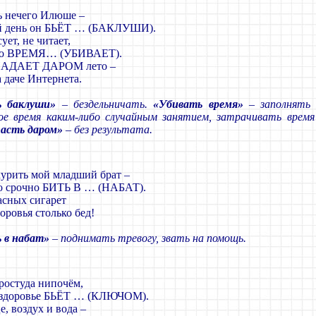
ь нечего Илюше –
 день он БЬЁТ … (БАКЛУШИ).
ует, не читает,
то ВРЕМЯ… (УБИВАЕТ).
АДАЕТ ДАРОМ лето –
 даче Интернета.
ь баклуши»
– бездельничать.
«Убивать время»
– заполнять 
ое время каким-либо случайным занятием, затрачивать время
асть даром»
– без результата.
курить мой младший брат –
 срочно БИТЬ В … (НАБАТ).
асных сигарет
оровья столько бед!
 в набат»
– поднимать тревогу, звать на помощь.
ростуда нипочём,
 здоровье БЬЁТ … (КЛЮЧОМ).
, воздух и вода –