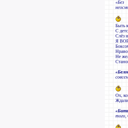
«Без
неосм
Быть 
С детс
Слёз н
Я ВО
Боксо
Нраво
Не же
Стано
«Бело
совсем
Ох, к
Ждали
«Биты
того, 