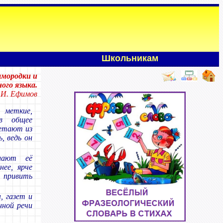
Школьникам
амородки и
ого языка.
.И. Ефимов
 меткие,
 в общее
летают из
, ведь он
лают её
нее, ярче
 привить
, газет и
нной речи