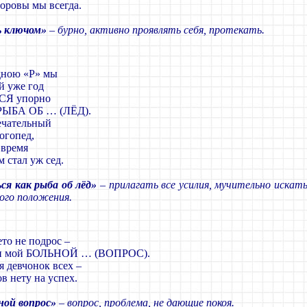
доровы мы всегда.
 ключом»
– бурно, активно проявлять себя, протекать.
дною «Р» мы
й уже год
СЯ упорно
РЫБА ОБ … (ЛЁД).
ечательный
огопед,
 время
 стал уж сед.
ся как рыба об лёд»
– прилагать все усилия, мучительно искать
ого положения.
ето не подрос –
он мой БОЛЬНОЙ … (ВОПРОС).
я девчонок всех –
в нету на успех.
ной вопрос»
– вопрос, проблема, не дающие покоя.