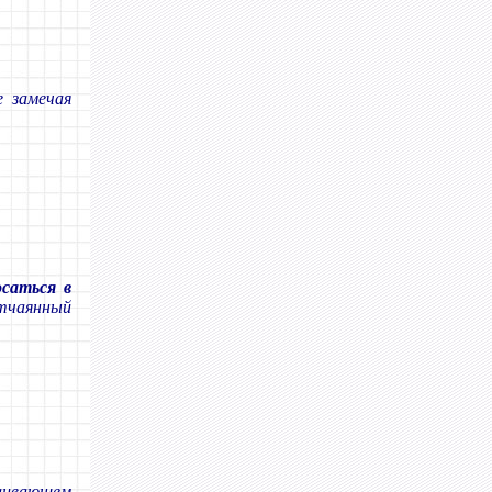
е замечая
осаться в
отчаянный
аивающем