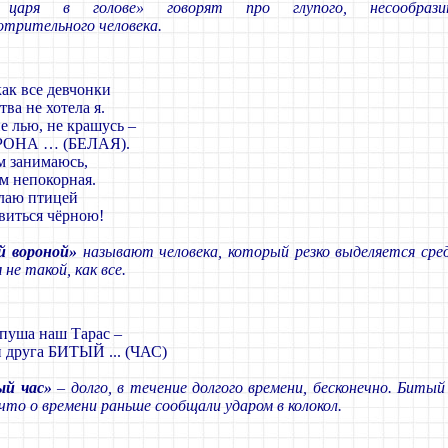
 царя в голове» говорят про глупого, несообразите
отрительного человека.
как все девчонки
тва не хотела я.
е лью, не крашусь –
РОНА … (БЕЛАЯ).
м занимаюсь,
м непокорная.
лаю птицей
виться чёрною!
й вороной»
называют человека, который резко выделяется сред
 не такой, как все.
опуша наш Тарас –
 друга БИТЫЙ ... (ЧАС)
й час»
– долго, в течение долгого времени, бесконечно. Битый
что о времени раньше сообщали ударом в колокол.