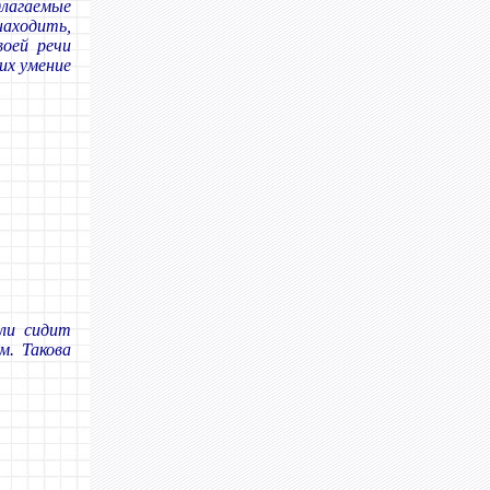
лагаемые
аходить,
воей речи
их умение
ли сидит
м. Такова