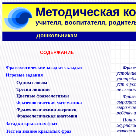
Методическая к
учителя, воспитателя, родител
Дошкольникам
СОДЕРЖАНИЕ
Фразеологические загадки-складки
Фразе
устойч
Игровые задания
употреб
Одним словом
уст в ус
Третий лишний
не склад
Цветные фразеологизмы
Фраз
выразите
Фразеологическая математика
выражае
Фразеологический зверинец
ребёнку и
Фразеологическая анатомия
Поним
Загадки крылатых фраз
журналов
является
Тест на знание крылатых фраз