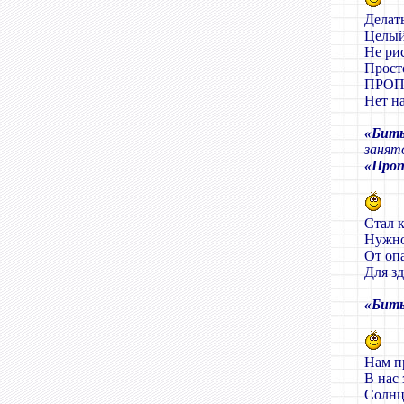
Делат
Целый
Не рис
Прос
ПРОП
Нет на
«Бит
занят
«Проп
Стал 
Нужно
От оп
Для зд
«Бить
Нам п
В нас
Солнце