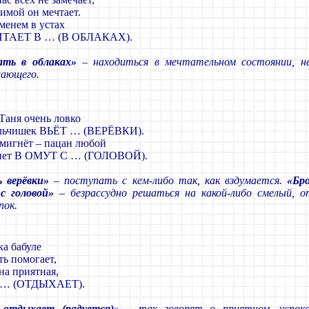
имой он мечтает.
менем в устах
ИТАЕТ В … (В ОБЛАКАХ).
ать в облаках»
– находиться в мечтательном состоянии, н
ающего.
Таня очень ловко
льчишек ВЬЁТ … (ВЕРЁВКИ).
мигнёт – пацан любой
нет В ОМУТ С … (ГОЛОВОЙ).
 верёвки»
– поступать с кем-либо так, как вздумается.
«Бр
с головой»
– безрассудно решаться на какой-либо смелый, 
пок.
а бабуле
ть помогает,
на приятная,
 … (ОТДЫХАЕТ).
 отдыхает (радуется)»
– так говорят о приятном, успок