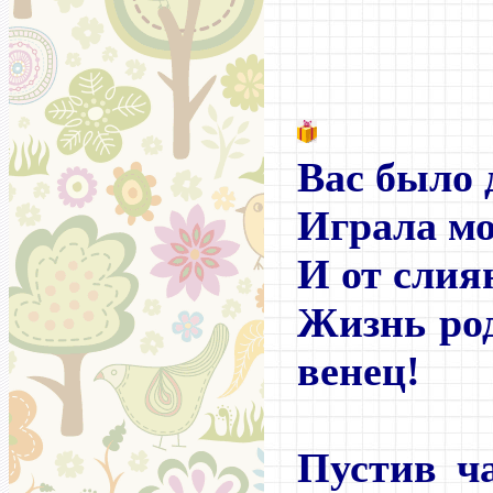
Вас было 
Играла мо
И от слия
Жизнь ро
венец!
Пустив ч