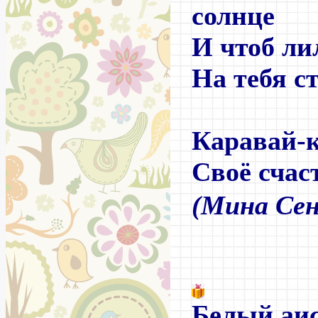
солнце
И чтоб ли
На тебя ст
Каравай-к
Своё счас
(Мина Се
Белый аи