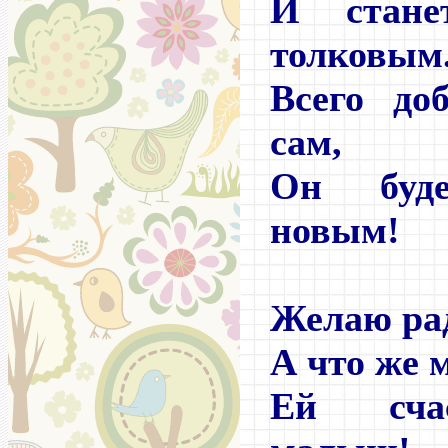
И стан
толковым
Всего до
сам,
Он буде
новым!
Желаю ра
А что же 
Ей сча