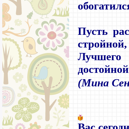
обогатилс
Пусть ра
стройной,
Лучшего
достойной
(Мина Се
Вас сегодн