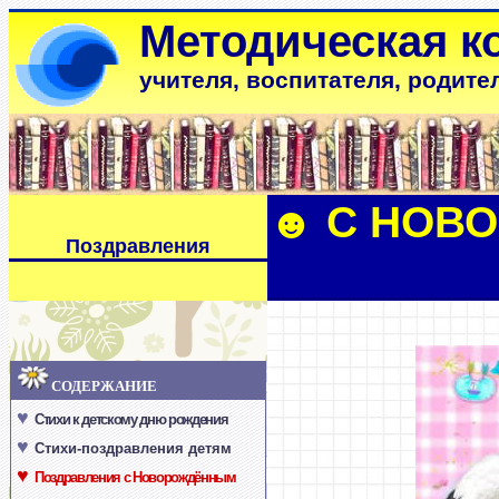
Методическая к
учителя, воспитателя, родите
☻
С НОВ
Поздравления
СОДЕРЖАНИЕ
♥
Стихи к детскому дню рождения
♥
Стихи-поздравления детям
♥
Поздравления с Новорождённым