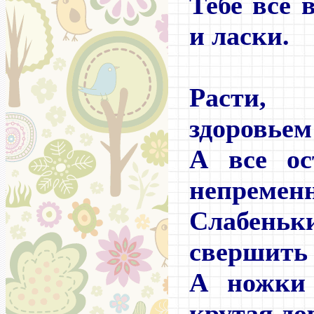
Тебе все 
и ласки.
Расти,
здоровьем
А все ос
непременн
Слабен
свершить 
А ножки
крутая до