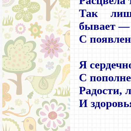
Расцвела 
Так лиш
бывает
—
С появле
Я сердечн
С пополне
Радости, 
И здоровь