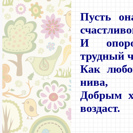
Пусть он
счастливо
И опор
трудный ч
Как любо
нива,
Добрым х
воздаст.