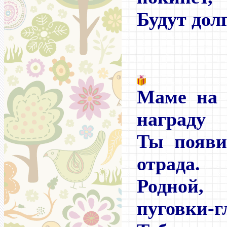
Будут дол
Маме на 
награду
Ты появи
отрада.
Родной,
пуговки-г