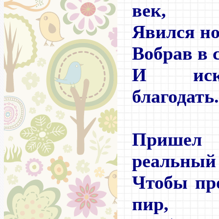
век,
Явился но
Вобрав в 
И иск
благодать.
Прише
реальный
Чтобы пр
пир,