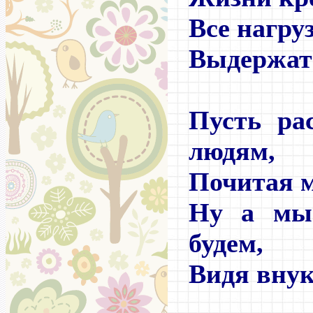
Все нагру
Выдержать
Пусть ра
людям,
Почитая м
Ну а м
будем,
Видя внук