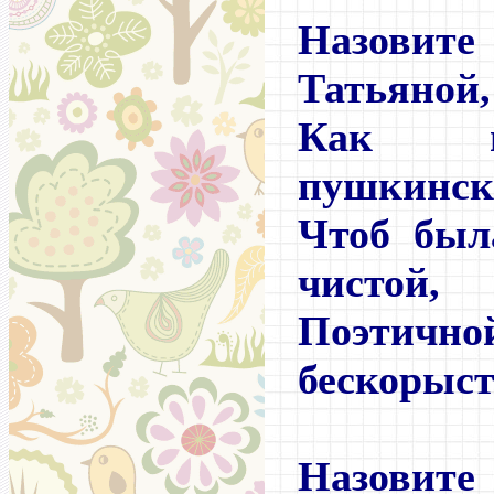
Назови
Татьяной,
Как в
пушкинск
Чтоб был
чистой,
Поэтич
бескорыст
Назови