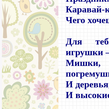
Каравай-к
Чего хоче
Для теб
игрушки 
Мишки
погремуш
И деревья
И высоки