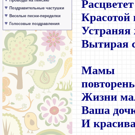
Расцветет
Проводы на пенсию
♥
Поздравительные частушки
Красотой 
♥
Веселые песни-переделки
♥
Голосовые поздравления
Устраняя 
Вытирая с
Мамы
повторень
Жизни ма
Ваша доч
И красива