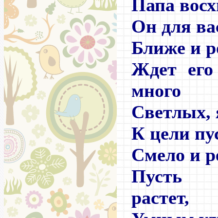
Папа восх
Он для ва
Ближе и р
Ждет его
много
Светлых, 
К цели пу
Смело и р
Пусть 
растет,