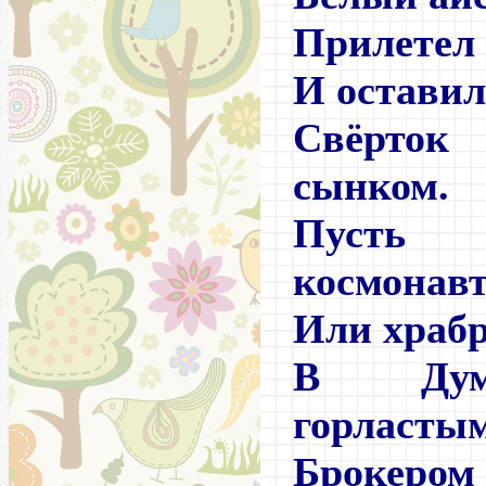
Прилетел 
И оставил
Свёрток
сынком.
Пусть
космонав
Или храб
В Дум
горластым
Брокером 