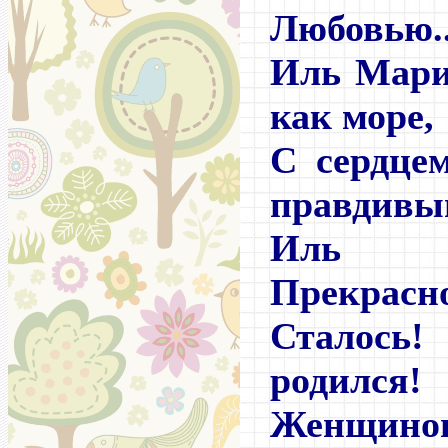
Любовью..
Иль Мари
как море,
С сердце
правдивы
Иль
Прекрасно
Сталос
родился!
Женщ