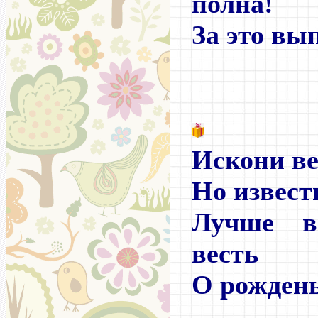
полна!
За это вып
Искони ве
Но известн
Лучше в
весть
О рождень