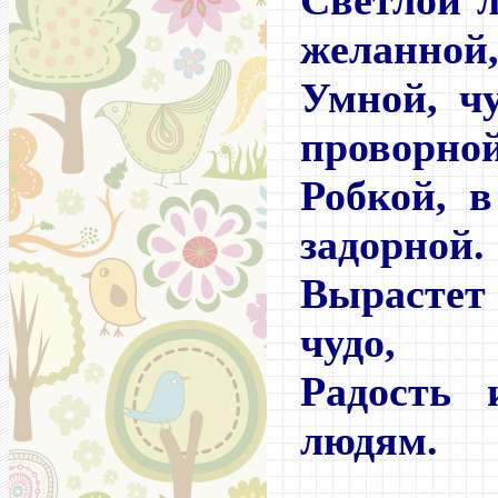
Светлой 
желанной
Умной, чу
проворной
Робкой, 
задорной.
Вырастет
чудо,
Радость 
людям.