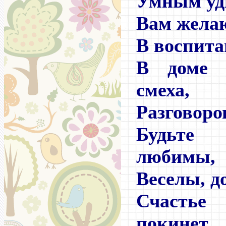
Умным уд
Вам желаю
В воспит
В доме 
смеха,
Разговоро
Будьте
любимы,
Веселы, д
Счастье
покинет,