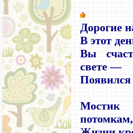
Дорогие н
В этот ден
Вы счаст
свете
—
Появился 
Мостик
потомкам,
Жизни кре