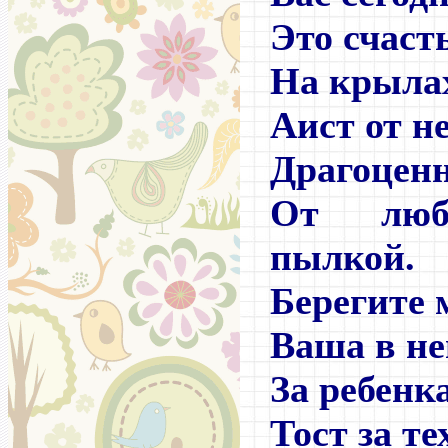
Это счасть
На крыла
Аист от н
Драгоцен
От люб
пылкой.
Берегите
Ваша в не
За ребенк
Тост за те