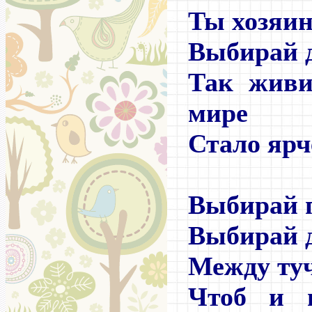
Ты хозяин 
Выбирай д
Так живи
мире
Стало ярч
Выбирай п
Выбирай д
Между туч
Чтоб и 