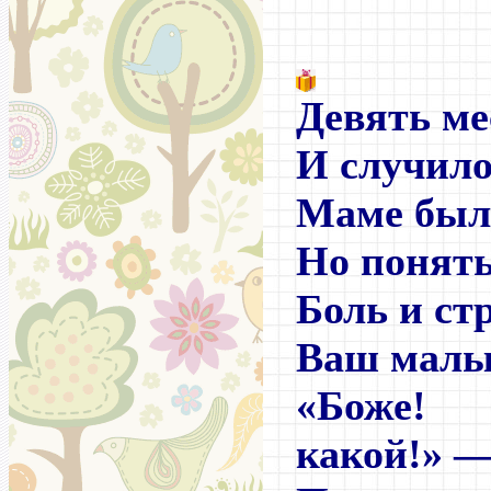
Девять ме
И случило
Маме был
Но понять
Боль и ст
Ваш малы
«Боже!
какой!»