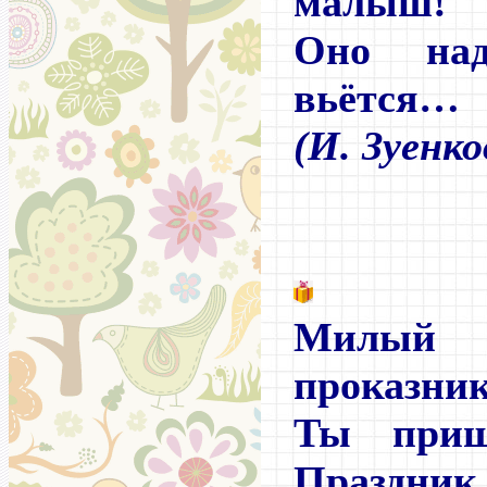
малыш!
Оно над
вьётся…
(И. Зуенко
Милый
проказник
Ты при
Праздник