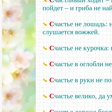
пойдет –
и гриба не най
С
частье не лошадь: 
слушается вожжей.
С
частье не курочка:
С
частье в оглобли н
С
частье в руки не п
С
частье велико, да у
С
частье дороже бога