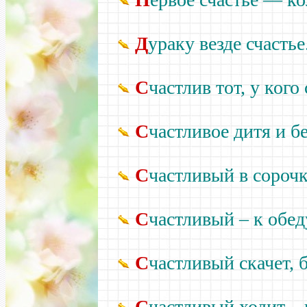
Д
ураку
везде счастье
С
частлив тот, у кого
С
частливое дитя и б
С
частливый в сорочк
С
частливый –
к обед
С
частливый скачет, 
С
частливый ходит –