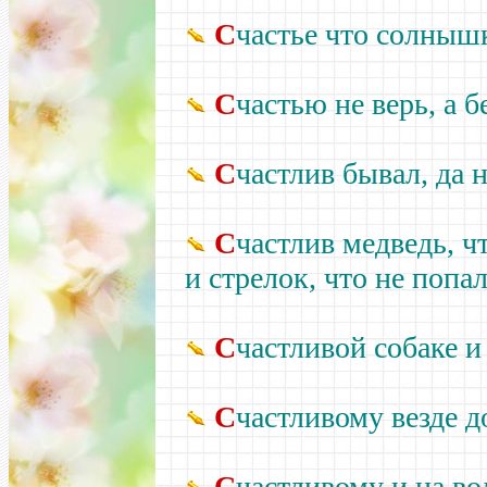
С
частье что солнышк
С
частью не верь, а б
С
частлив бывал, да 
С
частлив медведь, ч
и стрелок, что не попа
С
частливой собаке и
С
частливому везде д
С
частливому и на во