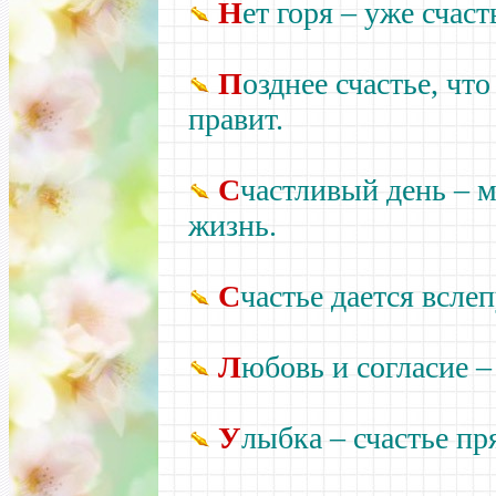
Н
ет горя –
уже счаст
П
озднее счастье, чт
правит.
С
частливый день –
м
жизнь.
С
частье дается всле
Л
юбовь и согласие –
У
лыбка – счастье пр