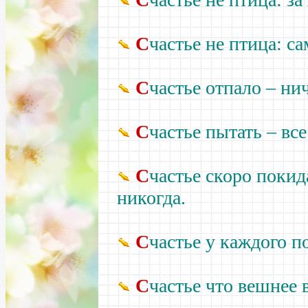
С
частье не птица: са
С
частье отпало –
нич
С
частье пытать –
все
С
частье скоро покид
никогда.
С
частье у каждого п
С
частье что вешнее 