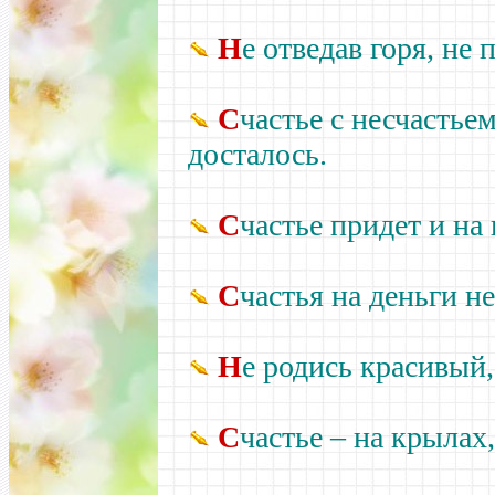
Н
е отведав горя, не 
С
частье с несчастье
досталось.
С
частье придет и на 
С
частья на деньги н
Н
е родись красивый,
С
частье –
на крылах,