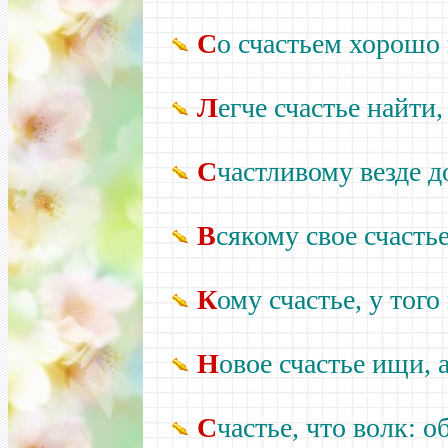
С
о счастьем хорошо 
Л
егче счастье найти,
С
частливому везде д
В
сякому свое счастье
К
ому счастье, у того
Н
овое счастье ищи, а
С
частье, что волк: о