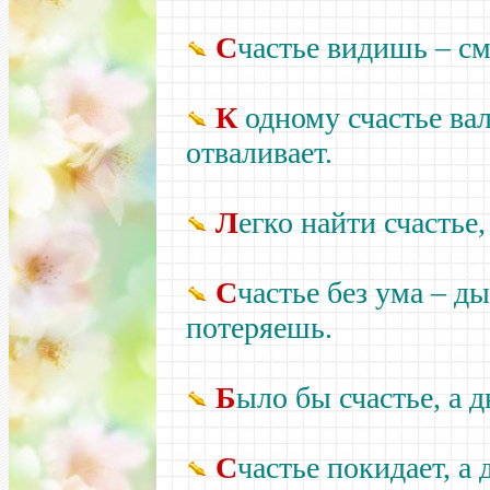
С
частье видишь –
см
К
одному счастье вал
отваливает.
Л
егко найти счастье,
С
частье без ума –
дыр
потеряешь.
Б
ыло бы счастье, а д
С
частье покидает, а