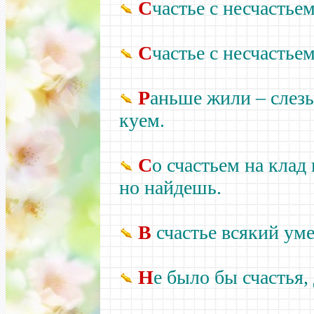
С
частье с несчастье
С
частье с несчастьем
Р
аньше жили – слезы
куем.
С
о счастьем на клад
но найдешь.
В
счастье всякий умее
Н
е было бы счастья,