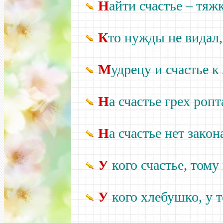
Н
айти счастье – тяжк
К
то нужды не видал, 
М
удрецу и счастье к
Н
а счастье грех ропт
Н
а счастье нет закон
У
кого счастье, тому 
У
кого хлебушко, у т