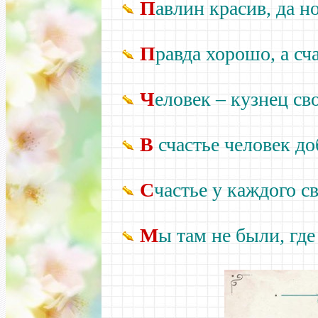
П
авлин красив, да н
П
равда хорошо, а сч
Ч
еловек –
кузнец сво
В
счастье человек доб
С
частье у каждого св
М
ы там не были, где