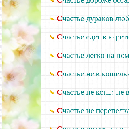
С
частье дураков лю
С
частье едет в карет
С
частье легко на по
С
частье не в кошельк
С
частье не конь: не 
С
частье не перепелк
С
частье не птица: з