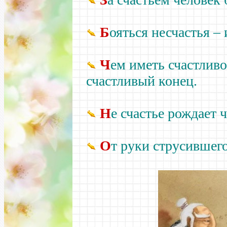
Б
ояться несчастья –
и
Ч
ем иметь счастливо
счастливый конец.
Н
е счастье рождает ч
О
т руки струсившего