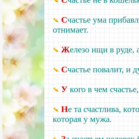
С
частье ума прибавл
отнимает.
Ж
елезо ищи в руде, 
С
частье повалит, и д
У
кого в чем счастье,
Н
е та счастлива, кото
которая у мужа.
З
а счастьем человек 