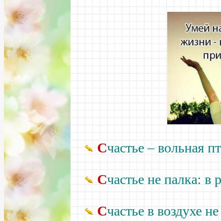
С
частье
–
вольная пти
С
частье не палка: в
С
частье в воздухе не