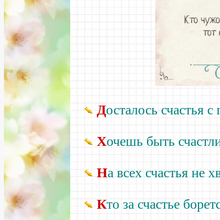
Д
осталось счастья с 
Х
очешь быть счастл
Н
а всех счастья не хв
К
то за счастье борет