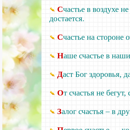
С
частье в воздухе не
достается.
С
частье на стороне 
Н
аше счастье в наши
Д
аст Бог здоровья, д
О
т счастья не бегут,
З
алог счастья –
в дру
П
ервое счастье — ко