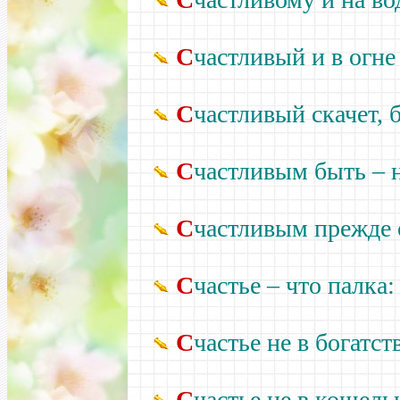
С
частливый и в огне 
С
частливый скачет, 
С
частливым быть –
н
С
частливым прежде с
С
частье –
что палка:
С
частье не в богатств
С
частье не в кошельк