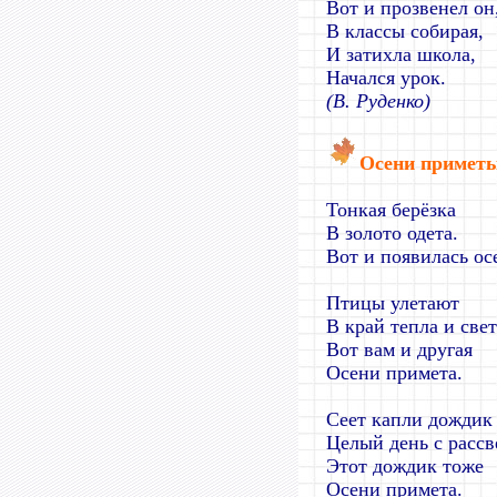
Вот и прозвенел он
В классы собирая,
И затихла школа,
Начался урок.
(В. Руденко)
Осени примет
Тонкая берёзка
В золото одета.
Вот и появилась ос
Птицы улетают
В край тепла и свет
Вот вам и другая
Осени примета.
Сеет капли дождик
Целый день с рассв
Этот дождик тоже
Осени примета.