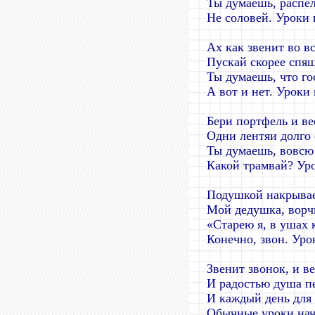
Ты думаешь, распел
Не соловей. Уроки 
Ах как звенит во в
Пускай скорее спя
Ты думаешь, что г
А вот и нет. Уроки
Бери портфель и ве
Одни лентяи долго 
Ты думаешь, вовсю
Какой трамвай? Ур
Подушкой накрывае
Мой дедушка, ворчи
«Старею я, в ушах 
Конечно, звон. Уро
Звенит звонок, и ве
И радостью душа п
И каждый день для 
Обычные уроки нач