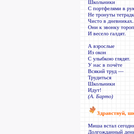
Школьники
С портфелями в рук
Не тронуты тетрадк
Чисто в дневниках.
Они к звонку тороп
И весело галдят.
А взрослые
Из окон
С улыбкою глядят.
У нас в почёте
Всякий труд —
Трудиться
Школьники
Идут!
(А. Барто)
Здравствуй, ш
Миша встал сегодня
Долгожданный день