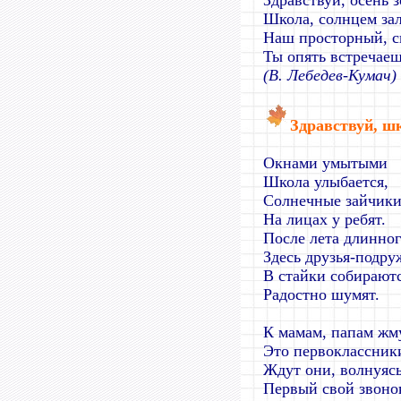
Здравствуй, осень з
Школа, солнцем зал
Наш просторный, с
Ты опять встречаеш
(В. Лебедев-Кумач)
Здравствуй, ш
Окнами умытыми
Школа улыбается,
Солнечные зайчик
На лицах у ребят.
После лета длинно
Здесь друзья-подру
В стайки собираютс
Радостно шумят.
К мамам, папам жм
Это первоклассник
Ждут они, волнуясь
Первый свой звоно