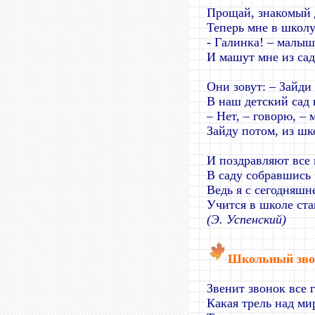
Прощай, знакомый 
Теперь мне в школу
- Галинка! – малыш
И машут мне из сад
Они зовут: – Зайди
В наш детский сад 
– Нет, – говорю, – 
Зайду потом, из шк
И поздравляют все 
В саду собравшись 
Ведь я с сегодняшн
Учится в школе ста
(Э. Успенский)
Школьный зво
Звенит звонок все 
Какая трель над ми