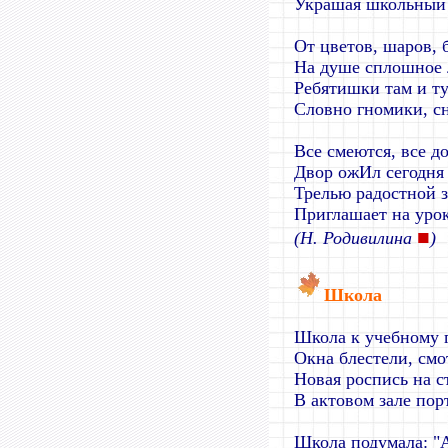
Украшая школьный 
От цветов, шаров, 
На душе сплошное 
Ребятишки там и ту
Словно гномики, с
Все смеются, все д
Двор ожИл сегодня
Трелью радостной 
Приглашает на уро
■
(Н. Родивилина
)
Школа
Школа к учебному г
Окна блестели, смо
Новая роспись на с
В актовом зале порт
Школа подумала: "А