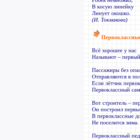
Робея немножко,
В косую линейку
Линует окошко.
(И. Токмакова)
Первоклассные
Всё хорошее у нас
Называют – первый
Пассажиры без опа
Отправляются в пол
Если лётчик перво
Первоклассный сам
Вот строитель – пе
Он построил первы
В первоклассные д
Не поселится зима.
Первоклассный пед