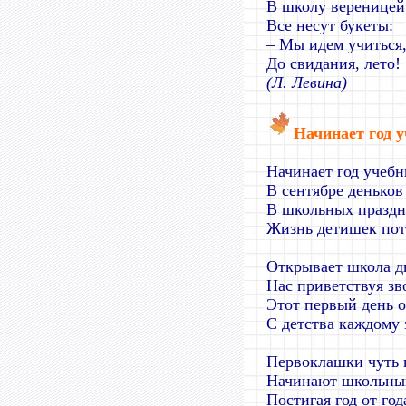
В школу вереницей
Все несут букеты:
– Мы идем учиться
До свидания, лето!
(Л. Левина)
Начинает год 
Начинает год учеб
В сентябре деньков 
В школьных праздн
Жизнь детишек пот
Открывает школа д
Нас приветствуя з
Этот первый день 
С детства каждому 
Первоклашки чуть 
Начинают школьный
Постигая год от год