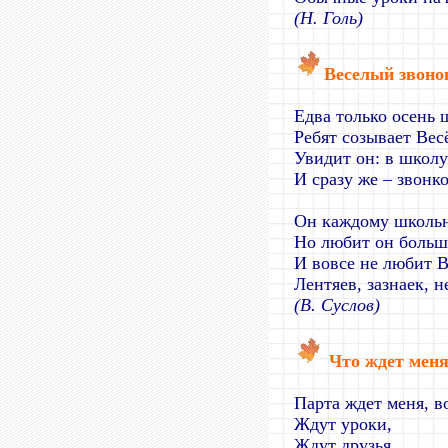
(Н. Голь)
Веселый звоно
Едва только осень ш
Ребят созывает Вес
Увидит он: в школу
И сразу же
–
звонко
Он каждому школьн
Но любит он больше
И вовсе не любит 
Лентяев, зазнаек, н
(В. Суслов)
Что ждет меня
Парта ждет меня, в
Ждут уроки,
Ждут друзья.