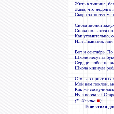
Жить в тишине, без
Жаль, что недолго 
Скоро затопчут мен
Снова звонки зажу
Снова польются пот
Как утомительно, е
Или Гимназия, или
Вот и сентябрь. По
Школе несут за бук
Сердце любое не вы
Школа кивнула реб
Столько приятных 
Мой вам поклон, м
Как же соскучилась
Ну а ворчала? Стар
■
(Г. Ильина
)
Ещё стихи дл