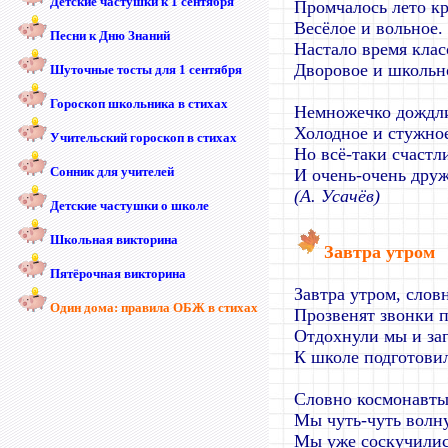
Детские частушки к 1 сентября
Промчалось лето кр
Весёлое и вольное.
Песни к Дню Знаний
Настало время клас
Дворовое и школьн
Шуточные тосты для 1 сентября
Гороскоп школьника в стихах
Немножечко дождл
Холодное и стужно
Учительский гороскоп в стихах
Но всё-таки счастл
Сонник для учителей
И очень-очень друж
(А. Усачёв)
Детские частушки о школе
Школьная викторина
Завтра утром
Пятёрочная викторина
Завтра утром, слов
Один дома: правила ОБЖ в стихах
Прозвенят звонки п
Отдохнули мы и заг
К школе подготови
Словно космонавты
Мы чуть-чуть волну
Мы уже соскучилис