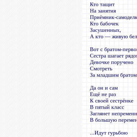
Кто тащит
На занятия
Приёмник-самоделк
Кто бабочек
Засушенных,
А кто — живую бел
Вот с братом-перв
Сестра шагает рядо
Девочке поручено
Смотреть
За младшим братом
Да он и сам
Ещё не раз
К своей сестрёнке
В пятый класс
Заглянет непремен
В большую перемен
...Идут гурьбою