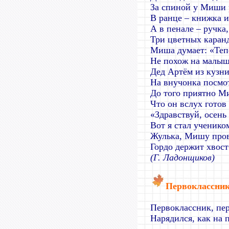
За спиной у Миши 
В ранце – книжка и
А в пенале – ручка,
Три цветных каран
Миша думает: «Теп
Не похож на малыш
Дед Артём из кузн
На внучонка посм
До того приятно М
Что он вслух готов 
«Здравствуй, осень 
Вот я стал учеником
Жулька, Мишу про
Гордо держит хвост
(Г. Ладонщиков)
Первоклассни
Первоклассник, пе
Нарядился, как на 