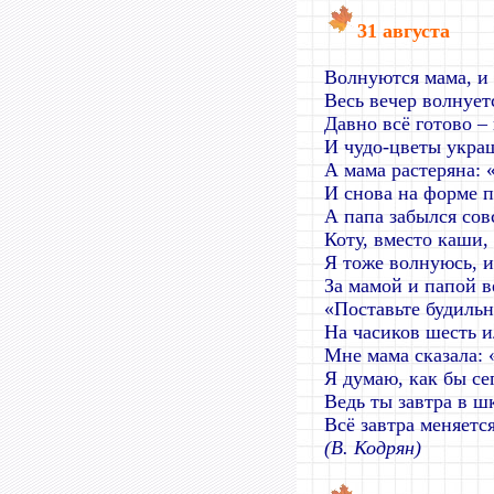
31 августа
Волнуются мама, и 
Весь вечер волнует
Давно всё готово – 
И чудо-цветы укра
А мама растеряна: 
И снова на форме п
А папа забылся сов
Коту, вместо каши,
Я тоже волнуюсь, и
За мамой и папой в
«Поставьте будильн
На часиков шесть и
Мне мама сказала: 
Я думаю, как бы се
Ведь ты завтра в ш
Всё завтра меняется
(В. Кодрян)