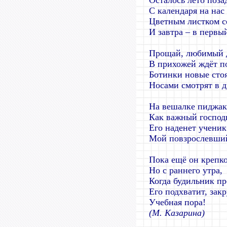
Осталось лето поза
С календаря на нас
Цветным листком се
И завтра – в первы
Прощай, любимый д
В прихожей ждёт п
Ботинки новые стоя
Носами смотрят в д
На вешалке пиджак
Как важный господ
Его наденет ученик
Мой повзрослевши
Пока ещё он крепко
Но с раннего утра,
Когда будильник пр
Его подхватит, зак
Учебная пора!
(М. Казарина)