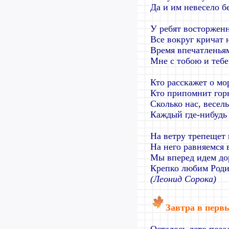
Да и им невесело бе
У ребят восторжен
Все вокруг кричат 
Время впечатленья
Мне с тобою и тебе
Кто расскажет о мо
Кто припомнит гор
Сколько нас, весел
Каждый где-нибудь 
На ветру трепещет 
На него равняемся 
Мы вперед идем до
Крепко любим Роди
(Леонид Сорока)
Завтра в перв