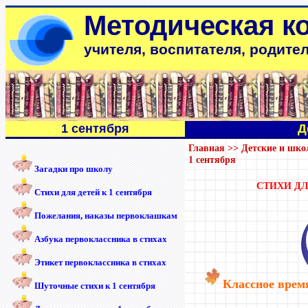
Методическая к
учителя, воспитателя, родите
1 сентября
Д
Главная
>>
Детские и шко
1 сентября
Загадки про школу
СТИХИ ДЛ
Стихи для детей к 1 сентября
Пожелания, наказы первоклашкам
Азбука первоклассника в стихах
Этикет первоклассника в стихах
Классное врем
Шуточные стихи к 1 сентября