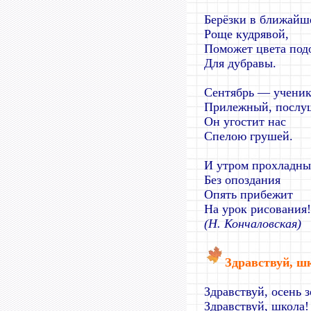
Берёзки в ближайш
Роще кудрявой,
Поможет цвета под
Для дубравы.
Сентябрь — учени
Прилежный, послу
Он угостит нас
Спелою грушей.
И утром прохладн
Без опоздания
Опять прибежит
На урок рисования!
(Н. Кончаловская)
Здравствуй, ш
Здравствуй, осень з
Здравствуй, школа!