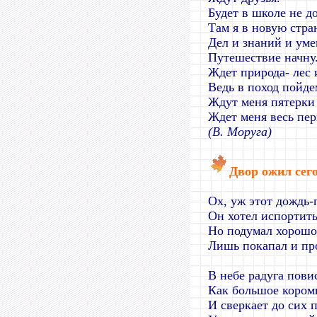
Будет в школе не д
Там я в новую стра
Дел и знаний и ум
Путешествие начну
Ждет природа- лес 
Ведь в поход пойд
Ждут меня пятерки
Ждет меня весь пер
(В. Моруга)
Двор ожил сег
Ох, уж этот дождь-
Он хотел испортить
Но подумал хорошо
Лишь покапал и пр
В небе радуга пови
Как большое кором
И сверкает до сих п