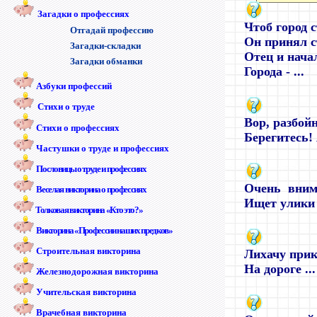
Загадки о профессиях
Чтоб город 
Отгадай профессию
Он принял с
Загадки-складки
Отец и нача
Загадки обманки
Города - ...
Азбуки профессий
Стихи о труде
Вор, разбой
Стихи о профессиях
Берегитесь! Я
Частушки о труде и профессиях
Пословицы о труде и профессиях
Очень внима
Веселая викторина о профессиях
Ищет улики в
Толковая викторина «Кто это?»
Викторина «Профессии наших предков»
Строительная викторина
Лихачу прик
На дороге ...
Железнодорожная викторина
Учительская викторина
Врачебная викторина