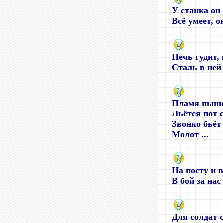
У станка он 
Всё умеет, он 
Печь гудит,
Сталь в ней 
Пламя пыше
Льётся пот с
Звонко бьёт
Молот ...
На посту и в
В бой за нас 
Для солдат 