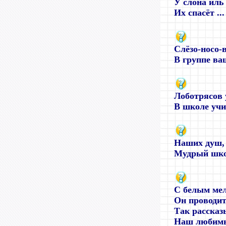
У слона иль
Их спасёт ...
Слёзо-носо-
В группе ваш
Лоботрясов 
В школе учит
Наших душ, 
Мудрый шко
С белым мел
Он проводит
Так рассказ
Наш любимы