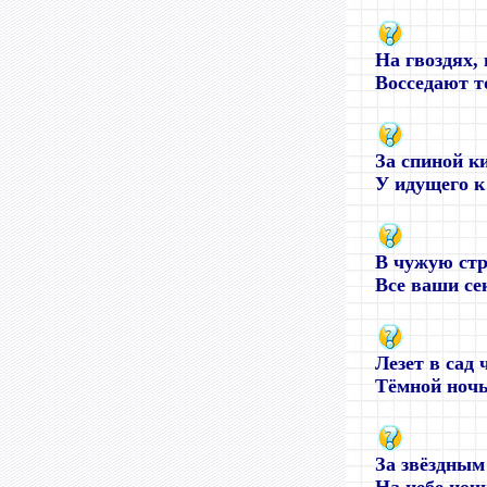
На гвоздях,
Восседают то
За спиной к
У идущего к
В чужую стр
Все ваши сек
Лезет в сад 
Тёмной ночь
За звёздным