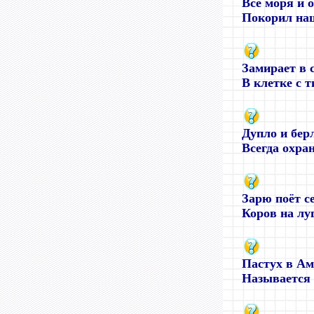
Все моря и 
Покорил наш
Замирает в с
В клетке с т
Дупло и бер
Всегда охран
Зарю поёт се
Коров на луг
Пастух в А
Называется .