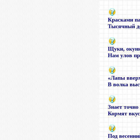
Красками п
Тысячный до
Щуки, окуни
Нам улов при
«Лапы вверх
В волка выст
Знает точно
Кормят вкусн
Под весенни