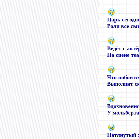
Царь сегодня
Роли все сыг
Ведёт с акт
На сцене теа
Что побоитс
Выполнит см
Вдохновения
У мольберта
Натянутый х