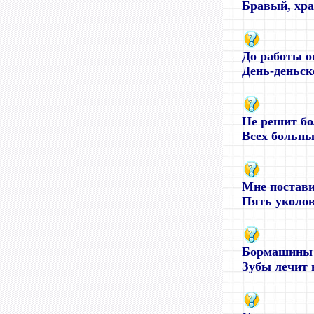
Бравый, хра
До работы о
День-деньско
Не решит бо
Всех больных
Мне постави
Пять уколов 
Бормашины 
Зубы лечит в