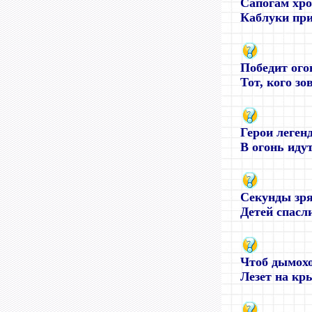
Сапогам хр
Каблуки при
Победит ог
Тот, кого зов
Герои леген
В огонь идут 
Секунды зря
Детей спасли
Чтоб дымохо
Лезет на кры