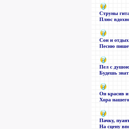
Струны гита
Плюс вдохно
Сон и отдых
Песню пишет
Пел с душою
Будешь знат
Он красив и
Хора нашего 
Пачку, пуан
На сцену впо