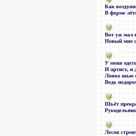
Как воздушн
В форме лётн
Вот уж мал 
Новый мне с
У меня одет
И артист, и 
Ловко шью с
Ведь недаром
Шьёт прекра
Рукодельница
Лесов строи