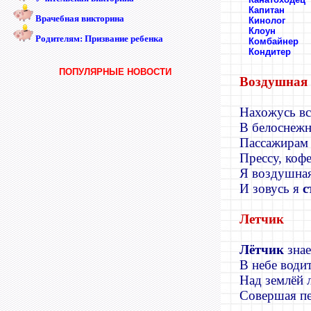
Капитан
Врачебная викторина
Кинолог
Клоун
Родителям: Призвание ребенка
Комбайнер
Кондитер
ПОПУЛЯРНЫЕ НОВОСТИ
Воздушная 
Нахожусь вс
В белоснежн
Пассажирам
Прессу, коф
Я воздушная
И зовусь я
с
Летчик
Лётчик
знае
В небе водит
Над землёй л
Совершая пе