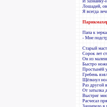
И зазнайку-
Лошадей, ов
Я всегда леч
Парикмахе
Папа к зерка
- Мне подст
Старый маст
Сорок лет ст
Он из мален
Быстро ножн
Простынёй у
Гребень взял
Щёлкнул но
Раз другой 
От затылка 
Выстриг мно
Расчесал пр
Зашипело в 