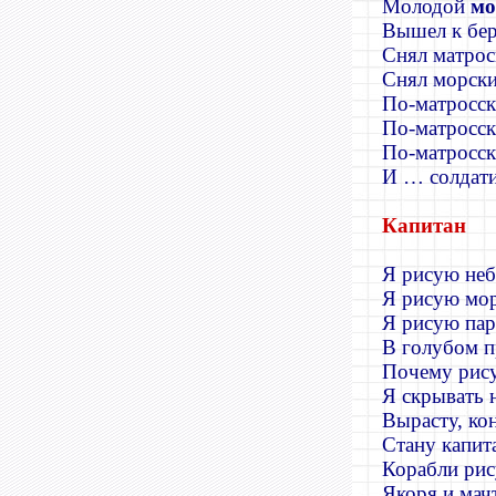
Молодой
м
Вышел к бер
Снял матрос
Снял морски
По-матросск
По-матросск
По-матросск
И … солдат
Капитан
Я рисую неб
Я рисую мор
Я рисую пар
В голубом п
Почему рис
Я скрывать н
Вырасту, ко
Стану капит
Корабли ри
Якоря и мач