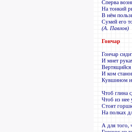
Сперва возн
На тонкий р
В нём пользы
Сумей его т
(А. Павлов)
Гончар
Гончар сиди
И мнет рука
Вертящийся 
И ком стано
Кувшином и
Чтоб глина с
Чтоб из нее 
Стоят горшк
На полках д
А для того, 
Горшок из г