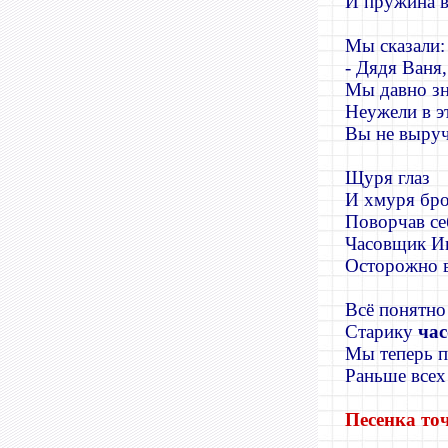
И пружина 
Мы сказали:
- Дядя Ваня,
Мы давно зн
Неужели в э
Вы не выруч
Щуря глаз
И хмуря бро
Поворчав се
Часовщик И
Осторожно в
Всё понятно
Старику
ча
Мы теперь п
Раньше всех
Песенка т