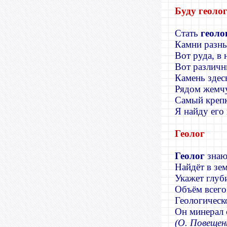
Буду геоло
Стать
геоло
Камни разны
Вот руда, в 
Вот различн
Камень здес
Рядом жемчу
Самый крепк
Я найду его 
Геолог
Геолог
знаю
Найдёт в зем
Укажет глуб
Объём всего
Геологическ
Он минерал 
(О. Повещен