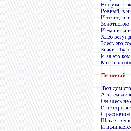
Вот уже лож
Ровный
,
в н
И течёт
,
теч
Золотистою 
И машины в
Хлеб везут д
Здесь его с
Значит
,
було
И за это ко
Мы
«
спасиб
Лесничий
Вот дом сто
А в нем жив
Он здесь не
И не стреляе
С рассветом
Шагает в ча
И начинаетс