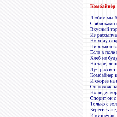
Комбайнёр
Любим мы б
С яблоками
Вкусный тор
Из рассыпча
Но хочу отк
Пирожков ва
Если в поле
Хлеб не буд
На заре
,
лиш
Луч рассвет
Комбайнёр к
И скорее на 
Он похож на
Но ведет ко
Спорит он с
Только с зо
Берегись же
И кузнечик