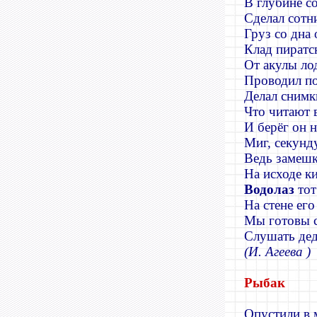
В глубине с
Сделал сотн
Груз со дна
Клад пиратс
От акулы лод
Проводил по
Делал снимк
Что читают 
И берёг он 
Миг, секунд
Ведь замешк
На исходе к
Водолаз
то
На стене его
Мы готовы с
Слушать дед
(И. Агеева )
Рыбак
Опустили в 