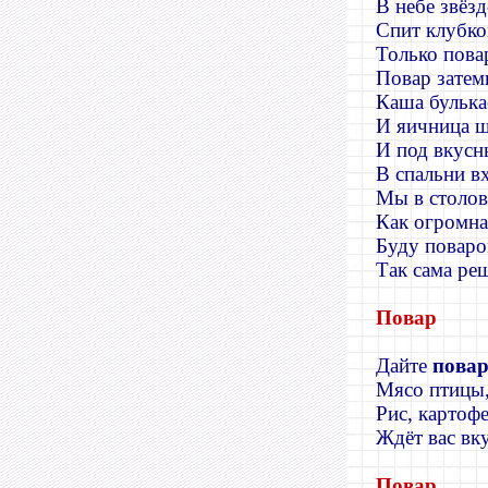
В небе звёзд
Спит клубко
Только пова
Повар затемн
Каша булька
И яичница ш
И под вкус
В спальни вх
Мы в столов
Как огромна
Буду поваро
Так сама ре
Повар
Дайте
пова
Мясо птицы,
Рис, картоф
Ждёт вас вку
Повар