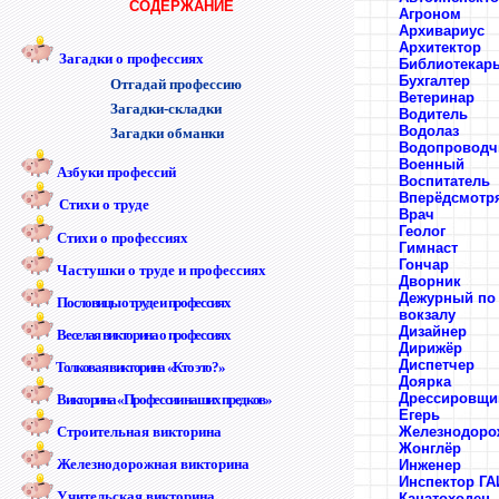
СОДЕРЖАНИЕ
Агроном
Архивариус
Архитектор
Загадки о профессиях
Библиотекар
Бухгалтер
Отгадай профессию
Ветеринар
Загадки-складки
Водитель
Водолаз
Загадки обманки
Водопроводч
Военный
Азбуки профессий
Воспитатель
Вперёдсмотр
Стихи о труде
Врач
Геолог
Стихи о профессиях
Гимнаст
Гончар
Частушки о труде и профессиях
Дворник
Дежурный по
Пословицы о труде и профессиях
вокзалу
Дизайнер
Веселая викторина о профессиях
Дирижёр
Диспетчер
Толковая викторина «Кто это?»
Доярка
Дрессировщи
Викторина «Профессии наших предков»
Егерь
Строительная викторина
Железнодоро
Жонглёр
Железнодорожная викторина
Инженер
Инспектор ГА
Учительская викторина
Канатоходец