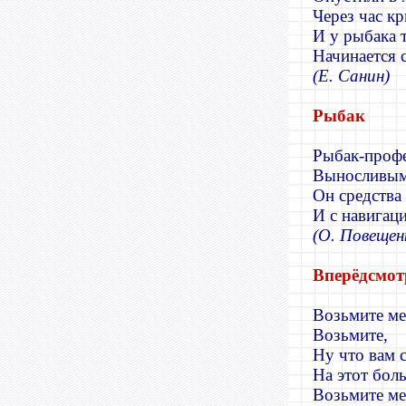
Через час к
И у рыбака 
Начинается 
(Е. Санин)
Рыбак
Рыбак-профе
Выносливым
Он средства
И с навигац
(О. Повещен
Вперёдсмо
Возьмите ме
Возьмите,
Ну что вам 
На этот бол
Возьмите ме