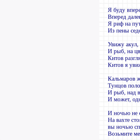
Я буду впер
Вперед дале
Я риф на пу
Из пены сед
Увижу акул,
И рыб, на ц
Китов разгл
Китов я уви
Кальмаров ж
Тунцов поло
И рыб, над 
И может, од
И ночью не с
На вахте сто
вы ночью сп
Возьмите ме