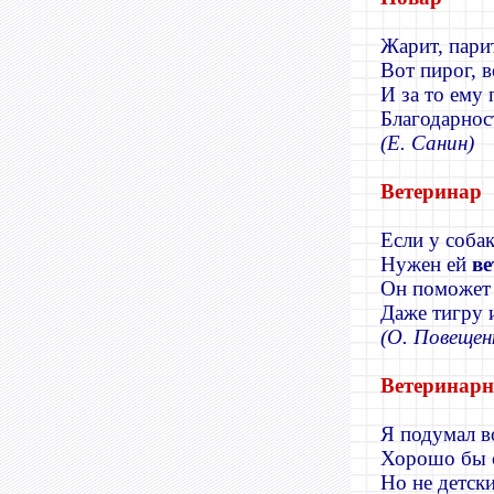
Жарит, парит
Вот пирог, 
И за то ему 
Благодарнос
(Е. Санин)
Ветеринар
Если у соба
Нужен ей
ве
Он поможет 
Даже тигру 
(О. Повещен
Ветеринар
Я подумал в
Хорошо бы с
Но не детск