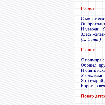
Геолог
С молоточко
Он проходит
И уверен: «
Здесь желез
(Е. Санин)
Геолог
Я полмира с
Обошёл, дру
И опять иск
Уголь, камни
Я с гитарой 
Коротаю веч
Повар детс