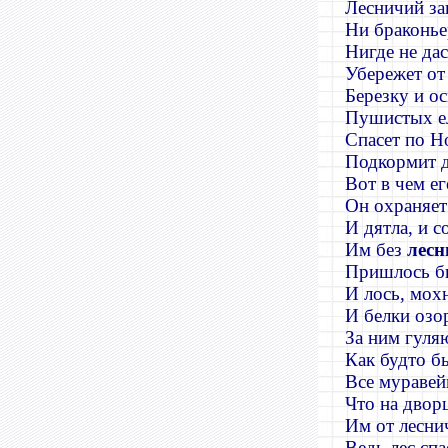
Лесничий за
Ни браконь
Нигде не да
Убережет от
Березку и о
Пушистых е
Спасет по Н
Подкормит д
Вот в чем ег
Он охраняет
И дятла
,
и с
Им без
лесн
Пришлось б
И лось
,
мохн
И белки озо
За ним гуля
Как будто б
Все муравей
Что на дво
Им от лесни
Ведь лес сп