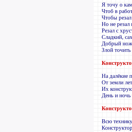
Я точу о ка
Чтоб в рабо
Чтобы резал 
Но не резал
Резал с хрус
Сладкий, са
Добрый нож 
Злой точить 
Конструкто
На далёкие 
От земли лет
Их конструк
День и ночь 
Конструкт
Всю техник
Конструктор