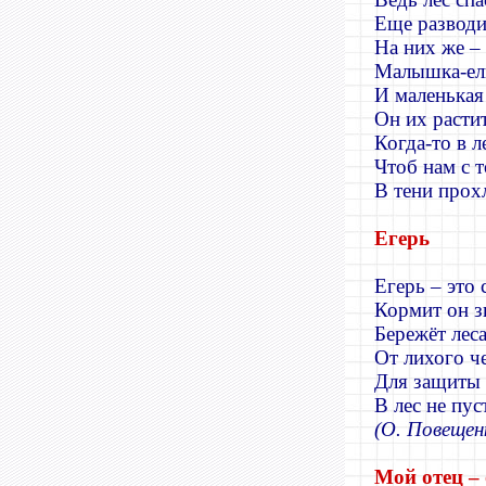
Еще разводи
На них же
Малышка
-
ел
И маленькая
Он их расти
Когда
-
то в 
Чтоб нам с 
В тени прох
Егерь
Егерь – это 
Кормит он з
Бережёт леса
От лихого ч
Для защиты 
В лес не пус
(О. Повещен
Мой отец –