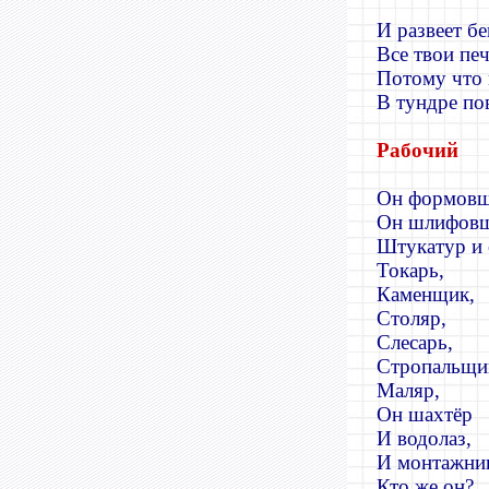
И развеет бе
Все твои печ
Потому что
В тундре по
Рабочий
Он формовщ
Он шлифовщ
Штукатур и
Токарь,
Каменщик,
Столяр,
Слесарь,
Стропальщи
Маляр,
Он шахтёр
И водолаз,
И монтажник
Кто же он?