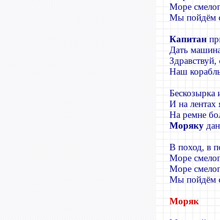
Море смелог
Мы пойдём с
Капитан
пр
Дать машина
Здравствуй, 
Наш корабль
Бескозырка 
И на лентах 
На ремне бо
Моряку
дан
В поход, в п
Море смелог
Море смелог
Мы пойдём с
Моряк