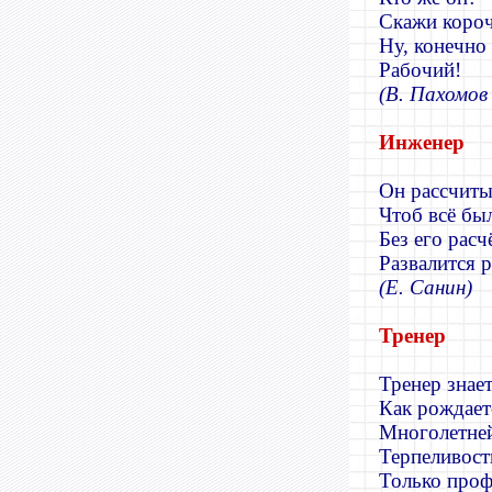
Скажи короч
Ну, конечно 
Рабочий!
(В. Пахомов 
Инженер
Он рассчиты
Чтоб всё бы
Без его расч
Развалится р
(Е. Санин)
Тренер
Тренер знае
Как рождает
Многолетней
Терпеливост
Только проф