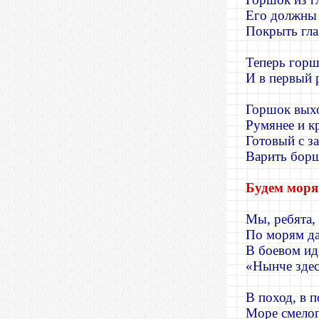
Его должны
Покрыть гла
Теперь горш
И в первый р
Горшок выхо
Румянее и к
Готовый с з
Варить борщ
Будем мор
Мы, ребята,
По морям да
В боевом ид
«Нынче здесь
В поход, в п
Море смелог