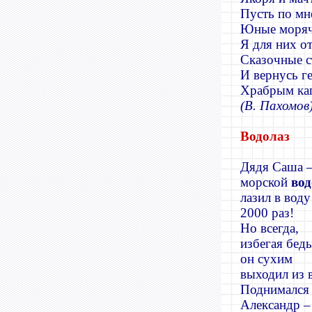
Пусть по мн
Юные моряч
Я для них о
Сказочные с
И вернусь г
Храбрым ка
(В. Пахомов
Водолаз
Дядя Саша 
морской
вод
лазил в воду
2000 раз!
Но всегда,
избегая бед
он сухим
выходил из 
Поднимался 
Александр –