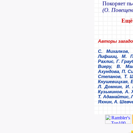
Покоряет пь
(О. Повещен
Ещё 
Авторы загадо
С. Михалков, 
Лифшиц, М. По
Рахлис, Г. Грау
Виеру, В. Ма
Ахундова, П. С
Степанов, Т. Ш
Кнушевицкая, Е
Л. Домнин, И. 
Кузьминов, А.
Т. Адамайтис, 
Яхнин, А. Шевч