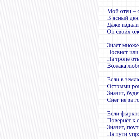
Мой отец – 
В ясный ден
Даже издали
Он своих ол
Знает множе
Посвист или
На тропе от
Вожака люб
Если в земл
Острыми ро
Значит, буд
Снег не за г
Если фыркне
Повернёт к 
Значит, поут
На пути упр