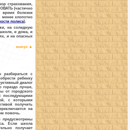
вор страхования,
ОВАТЬ
(частично
о время болезни
и менее хлопотно
мости полиса
).
тки, на солидную
школе, и дома, и
ях, и на опасных
наверх
▲
ы разбираться с
иобрести ребенку
руктивный диалог
о гораздо лучше,
ы от городского
 с последующими
ей, с которыми
ктивой получить
ереключается на
ом помочь.
) предусмотрены
са. Если школа
ельно получает