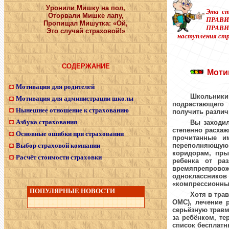
Уронили Мишку на пол,
Эта ст
Оторвали Мишке лапу,
ПРАВИ
Пропищал Мишутка: «Ой,
ПРАВ
Это случай страховой!»
наступления стр
СОДЕРЖАНИЕ
Моти
◘
Мотивация для родителей
Школьник
◘
Мотивация для администрации школы
подрастающего 
◘
Нынешнее отношение к страхованию
получить различн
◘
Азбука страхования
Вы заходил
степенно расха
◘
Основные ошибки при страховании
прочитанные и
◘
Выбор страховой компании
переполняющую
коридорам, пры
◘
Расчёт стоимости страховки
ребенка от ра
времяпрепровож
одноклассник
«компрессионны
ПОПУЛЯРНЫЕ НОВОСТИ
Хотя в тра
ОМС), лечение 
серьёзную травм
за ребёнком, те
список бесплатн