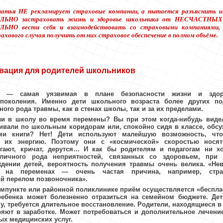
атья НЕ рекламирует страховые компании, а пытается разъяснить и 
ЛЬНО застраховать жизнь и здоровье школьника от
НЕСЧАСТНЫХ
ИЛЬНО
вести себя и
взаимодействовать со страховыми компаниями,
ахового случая получить от них страховое обеспечение в полном объёме.
вация для родителей школьников
и — самая уязвимая в плане безопасности жизни и здор
поколения. Именно дети школьного возраста более других п
ого рода травмы, как в стенах школы, так и за их пределами.
и в школу во время перемены? Вы при этом когда-нибудь видел
живали по школьным коридорам или
,
спокойно сидя в классе, обс
ми книги? Нет! Дети используют малейшую возможность, что
 их энергию. Поэтому они с «космической» скоростью носят
гают, кричат, дерутся… И как бы родителям и педагогам ни хо
зличного рода неприятностей, связанных со здоровьем, при
дении детей, вероятность получения травмы очень велика. «Не
ов на переменах — очень частая причина
, например,
стра
й перелом позвоночника».
вмпункте или районной поликлинике приём осуществляется «беспла
ребенка может болезненно отразиться на семейном бюджете. Де
у, требуется длительное восстановление. Родители, находящиеся в 
ряют в заработке. Может потребоваться и дополнительное лечени
ых медицинских услуг.