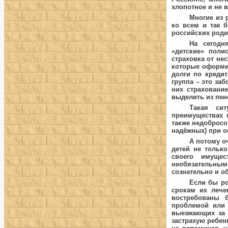
хлопотное
и
не
в
Многие из 
ко всем и так 
российских роди
На сегодн
«детские» поли
страховка от не
которые оформи
долги по кредит
группа – это за
них страховани
выделить из пенс
Такая си
преимуществах 
также недоброс
надёжных) при о
А потому о
детей не тольк
своего имущес
необязательным.
сознательно и о
Если бы ро
срокам их лече
востребованы б
проблемой или 
выезжающих за р
застрахую ребенк