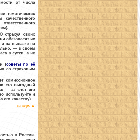
мости от числа
ии тематических
ы качественного
ь ответственного
ем).
О страхуя своих
они обезопасят их
 и на вылазке на
ально, — в своем
са в сутки, а не
и (
советы по её
ия со страховым
ет комиссионное
ак его выгодный
е – за счёт его
но используйте и
а его качеству)
.
наверх
▲
ностью в России.
раховщика — дело