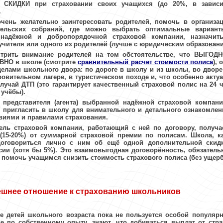
 СКИДКИ
при страховании своих учащихся (до 20%, в зависи
.
чень желательно заинтересовать родителей, помочь в организац
тельских собраний, где можно выбрать оптимальные вариант
адёжной и добропорядочной страховой компании
, назначит
учителя или одного из родителей (лучше с юридическим образовани
трить
внимание родителей на том обстоятельстве, что ВЫГОДН
ВНО в школе (смотрите
сравнительный расчет стоимости полиса
), 
делами школьного двора: по дороге в школу и из школы, во дворе
ровительном лагере, в туристическом походе и, что особенно акту
лучай ДТП (это гарантирует качественный страховой полис на 24 ча
 учёбы).
 представителя (агента) выбранной надёжной страховой компани
пригласить в школу для внимательного и детального ознакомлен
виями и правилами страхования.
ель страховой компании, работающий с ней по договору, получа
 (15-20%) от суммарной страховой премии по полисам. Школа, к
договориться лично с ним об ещё одной дополнительной скидк
сии (хотя бы 5%). Это взаимовыгодная договорённость, обязатель
 помочь учащимся снизить стоимость страхового полиса
(без ущерб
шнее отношение к страхованию школьников
е детей школьного возраста пока не пользуется особой популяр
ие по собственному опыту, знают, что добиваться выплат от ст