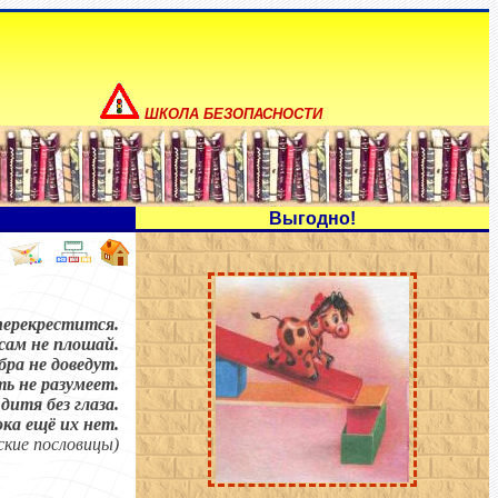
ШКОЛА БЕЗОПАСНОСТИ
Выгодно!
перекрестится.
 сам не плошай.
бра не доведут.
ть не разумеет.
дитя без глаза.
ока ещё их нет
.
ские пословицы)