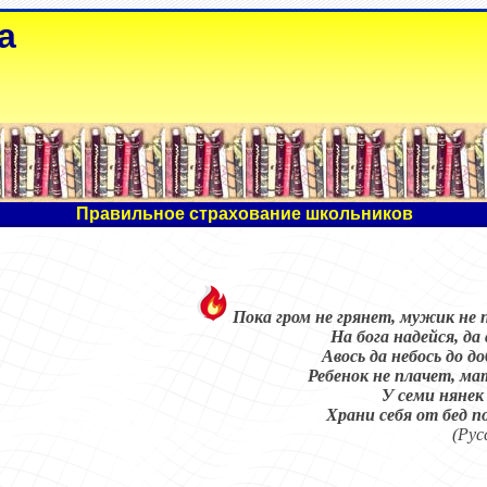
а
Правильное страхование школьников
Пока гром не грянет, мужик не 
На бога надейся, да
Авось да небось до до
Ребенок не плачет, ма
У семи нянек 
Храни себя от бед п
(Рус