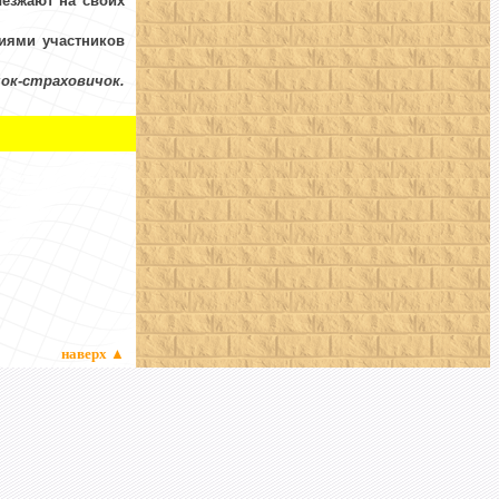
езжают на своих
иями участников
ок-страховичок.
наверх
▲