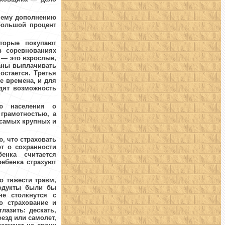
шнему дополнению
большой процент
торые покупают
в соревнованиях
 — это взрослые,
заны выплачивать
остается. Третья
е времена, и для
дят возможность
ью населения о
грамотностью, а
 самых крупных и
, что страховать
т о сохранности
енка считается
ребенка страхуют
о тяжести травм,
родукты были бы
не столкнутся с
о страхование и
лазить: дескать,
оезд или самолет,