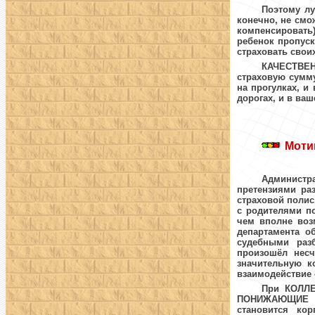
Поэтому лу
конечно, не смо
компенсироват
ребенок пропус
страховать свои
КАЧЕСТВЕ
страховую сумму
на прогулках, и
дорогах, и в ва
Моти
Администр
претензиями ра
страховой полис
с родителями по
чем вполне воз
департамента о
судебными раз
произошёл несч
значительную к
взаимодействие 
При
КОЛЛ
ПОНИЖАЮЩИЕ 
становится ко