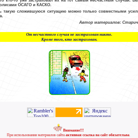
то кто-то уже застраховал их на тот самый несчастный случай.
Вы
полисами ОСАГО и КАСКО.
ь такую сложившуюся ситуацию можно только совместными усил
а.
Автор материалов: Старич
От несчастного случая не застрахован никто.
Кроме того, кто застрахован.
Внимание!!!
При использовании материалов сайта
активная ссылка на сайт обязательна
.