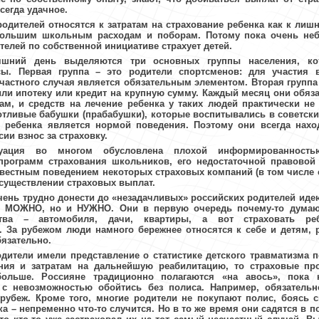
сегда удачное.
родителей относятся к затратам на страхование ребенка как к ли
большим школьным расходам и поборам. Потому пока очень не
телей по собственной инициативе страхует детей.
яшний день выделяются три основных группы населения, ко
сы. Первая группа – это родители спортсменов: для участия 
счастного случая является обязательным элементом. Вторая группа
ли ипотеку или кредит на крупную сумму. Каждый месяц они обя
ам, и средств на лечение ребенка у таких людей практически не 
ботливые бабушки (прабабушки), которые воспитывались в советски
е ребенка является нормой поведения. Поэтому они всегда нахо
ии взнос за страховку.
туация во многом обусловлена плохой информированност
программ страхования школьников, его недостаточной правовой 
овестным поведением
некоторых
страховых компаний (в том числе
существлении страховых выплат.
чень трудно донести до «незадачливых» российских родителей идею
о МОЖНО, но и НУЖНО. Они в первую очередь почему-то думаю
тва – автомобиля, дачи, квартиры, а вот страховать реб
 За рубежом люди намного бережнее относятся к себе и детям, 
бязательно.
дители имели представление о статистике детского травматизма п
ния и затратам на дальнейшую реабилитацию, то страховые п
ольше. Россияне традиционно полагаются «на авось», пока 
с невозможностью обойтись без полиса. Например, обязательн
убеж. Кроме того, многие родители не покупают полис, боясь сг
а – непременно что-то случится. Но в то же время они садятся в п