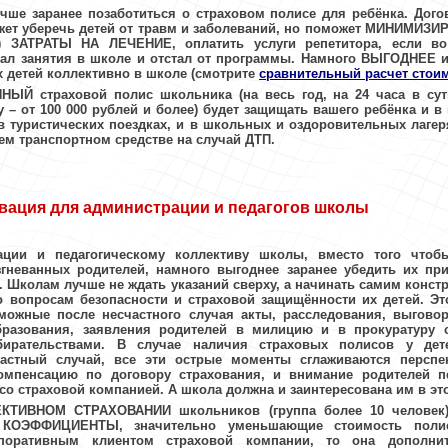
чше заранее позаботиться о страховом полисе для ребёнка. Дого
жет уберечь детей от травм и заболеваний, но поможет
МИНИМИЗИР
ь)
ЗАТРАТЫ НА ЛЕЧЕНИЕ
, оплатить услуги репетитора, если в
кал занятия в школе и отстал от программы. Намного ВЫГОДНЕЕ 
х детей коллективно в школе (смотрите
сравнительный расчет стои
ННЫЙ
страховой полис школьника (на весь год, на 24 часа в су
 – от 100 000 рублей и более) будет защищать вашего ребёнка и в 
 в туристических поездках, и в школьных и оздоровительных лагер
шем транспортном средстве на случай ДТП
.
вация для
администрации и педагогов школы
ации и педагогическому коллективу школы, вместо того чтоб
згневанных родителей, намного выгоднее заранее убедить их пр
. Школам лучше не ждать указаний сверху, а начинать самим конст
 вопросам безопасности и страховой защищённости их детей. Эт
можные после несчастного случая акты, расследования, выговор
бразования, заявления родителей в милицию и в прокуратуру
бирательствами. В случае наличия страховых полисов у дет
астный случай, все эти острые моменты сглаживаются перспе
омпенсацию по договору страхования, и внимание родителей п
со страховой компанией. А школа должна и заинтересована им в эт
ЕКТИВНОМ СТРАХОВАНИИ
школьников (группа более 10 человек
КОЭФФИЦИЕНТЫ
, значительно уменьшающие стоимость поли
рпоративным клиентом страховой компании, то она дополнит