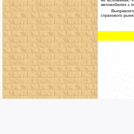
не вспоминая, ч
автомобилях с 
Выправлят
страхового рынк