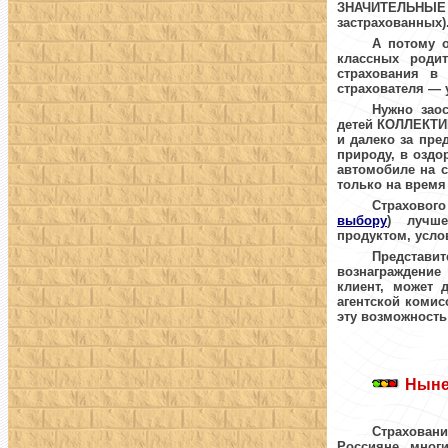
ЗНАЧИТЕЛЬНЫЕ
застрахованных)
А потому о
классных роди
страхования
в н
страхователя — 
Нужно заос
детей КОЛЛЕКТИ
и далеко за пре
природу, в оздо
автомобиле на с
только на время
Страхового
выбору
) лучше 
продуктом, усло
Представит
вознаграждение
клиент, может 
агентской комис
эту возможность
Ныне
Страховани
Россияне, мног