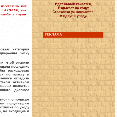
Идёт бычок качается,
подсказать, как
Вздыхает на ходу:
 СЛУЧАЕВ
, как
Страховка уж кончается,
 чтобы в случае
А вдруг я упаду.
РЕКЛАМА
овья категория
одвержены риску
и, чтоб ученики
уждали последние
бы расходовать
ся по классу и
телось оградить
 таком активном
винные шалости»
шного диагноза
тно» (по полисам
тям, получившим
отпуске по уходу
е, не входящие в