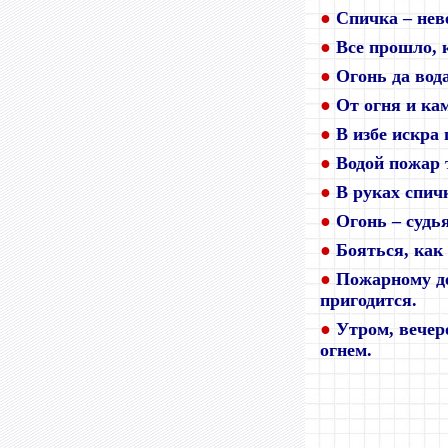
●
Спичка – нев
●
Все прошло, 
●
Огонь да вод
●
От огня и кам
●
В избе искра
●
Водой пожар 
●
В руках спич
●
Огонь – судь
●
Бояться, как 
●
Пожарному де
пригодится.
●
Утром, вечер
огнем.