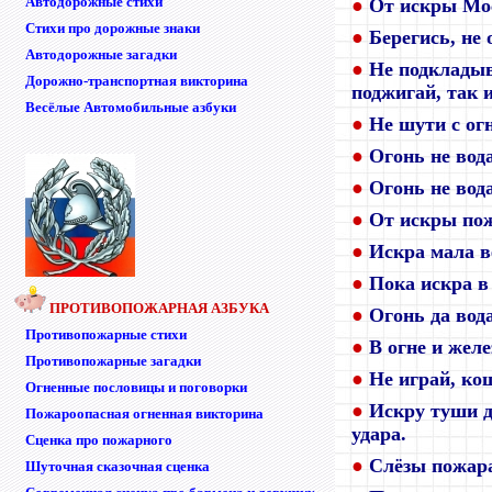
Автодорожные стихи
●
От искры Мос
Стихи про дорожные знаки
●
Берегись, не 
Автодорожные загадки
●
Не подкладыв
Дорожно-транспортная викторина
поджигай, так и
Весёлые Автомобильные азбуки
●
Не шути с ог
●
Огонь не вод
●
Огонь не вод
●
От искры пож
●
Искра мала в
●
Пока искра в 
ПРОТИВОПОЖАРНАЯ АЗБУКА
●
Огонь да вод
Противопожарные стихи
●
В огне и желе
Противопожарные загадки
●
Не играй, ко
Огненные пословицы и поговорки
●
Искру туши д
Пожароопасная огненная викторина
удара.
Сценка про пожарного
●
Слёзы пожара
Шуточная сказочная сценка