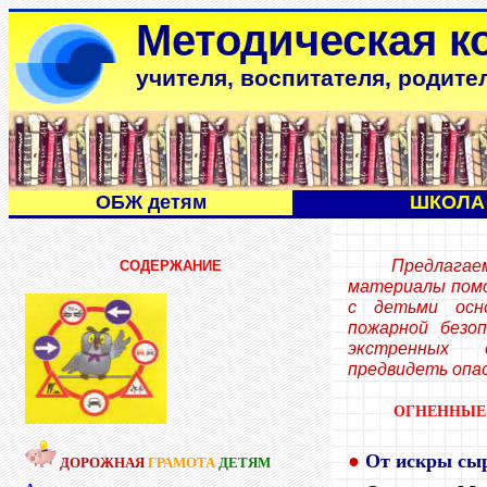
Методическая к
учителя, воспитателя, родите
ОБЖ детям
ШКОЛА
Предлаг
СОДЕРЖАНИЕ
материалы помо
с детьми осн
пожарной безоп
экстренных 
предвидеть опа
ОГНЕННЫЕ
●
От искры сыр
ДОРОЖНАЯ
ГРАМОТА
ДЕТЯМ