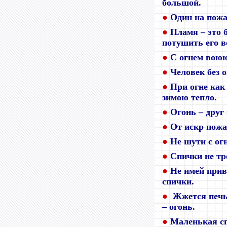
большой.
●
Один на пожа
●
Пламя – это б
потушить его в
●
С огнем воюю
●
Человек без о
●
При огне как 
зимою тепло.
●
Огонь – друг 
●
От искр пожа
●
Не шути с ог
●
Спички не тро
●
Не имей прив
спички.
●
Жжется печь,
– огонь.
●
Маленькая сп