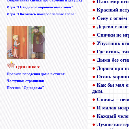
Современная сценка про бармена и девушку
●
Плох мир огн
Игра "Отгадай пожароопасные слова"
●
Красный пету
Игра "Обезопась пожароопасные слова"
●
Сену с огнём
●
Дерево с огне
●
Спички не иг
●
Упустишь ого
●
Где огонь, та
●
Дыма без огн
ОДИН ДОМА!
●
Дорого при п
Правила поведения дома в стихах
●
Огонь хороши
Частушки-страшилки
●
Как бы мал ог
Песенка "Одни дома"
дым.
●
Спичка – нев
●
И малая искр
●
Каждый челов
●
Лучше костёр