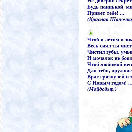
Не доверяй секрет
Будь паинькой, м
Привет тебе! ...
(Красная Шапочка
Чтоб и летом и зи
Весь сиял ты чист
Чистил зубы, умы
И мочалок не боял
Чтоб любимой ве
Для тебя, дружоче
Враг грязнулей и 
С Новым годом! ..
(Мойдодыр.)