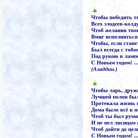
Чтобы победить т
Всех злодеев-колд
Чтоб желания тво
Вмиг исполниться
Чтобы, если стане
Был всегда с тоб
Под рукою в ламп
С Новым годом! ..
(Аладдин.)
Чтобы ларь, друж
Лучшей полон был
Протекала жизнь в
Дома было всё в п
Чтоб ты был румя
И не пел лисицам 
Чтоб дойти до цел
С Новым годом! ..