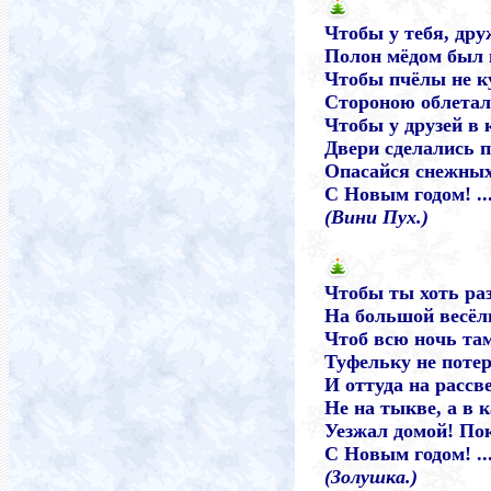
Чтобы у тебя, дру
Полон мёдом был 
Чтобы пчёлы не к
Стороною облетал
Чтобы у друзей в 
Двери сделались 
Опасайся снежных
С Новым годом! ..
(Вини Пух.)
Чтобы ты хоть ра
На большой весёл
Чтоб всю ночь там
Туфельку не поте
И оттуда на рассв
Не на тыкве, а в 
Уезжал домой! По
С Новым годом! ..
(Золушка.)