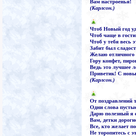
Вам настроенья!
(Карлсон.)
Чтоб Новый год у
Чтоб чаще в гости
Чтоб у тебя весь э
Забит был сладост
Желаю отличного 
Гору конфет, пиро
Ведь это лучшее л
Приветик! С новым
(Карлсон.)
От поздравлений т
Одни слова пусты
Дарю полезный я 
Вам, детки дороги
Все, кто желает п
Не торопитесь с э