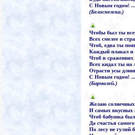
С Новым годом! ..
(Белоснежка.)
Чтобы был ты все
Всех смелее и стр
Чтоб, едва ты поя
Каждый плакал и 
Чтоб в сражениях 
Всех кидал ты на 
Отрасти усы длин
С Новым годом! ..
(Бармалей.)
Желаю солнечных
И самых вкусных 
Чтоб бабушка был
Да счастья самого
По лесу не гуляй б