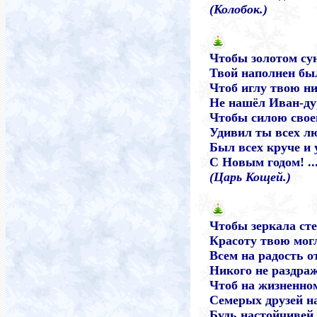
(Колобок.)
Чтобы золотом су
Твой наполнен был
Чтоб иглу твою н
Не нашёл Иван-ду
Чтобы силою свое
Удивил ты всех л
Был всех круче и 
С Новым годом! ..
(Царь Кощей.)
Чтобы зеркала ст
Красоту твою мог
Всем на радость о
Никого не раздра
Чтоб на жизненно
Семерых друзей н
Будь настойчивей,