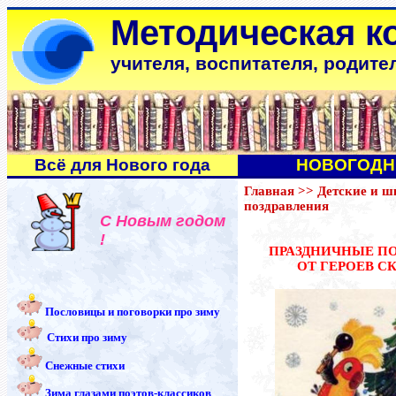
Методическая к
учителя, воспитателя, родите
Всё для Нового года
НОВОГОДН
Главная
>>
Детские и ш
поздравления
С Новым годом
!
ПРАЗДНИЧНЫЕ П
ОТ ГЕРОЕВ С
Пословицы и поговорки про зиму
Стихи про зиму
Снежные стихи
Зима глазами поэтов-классиков