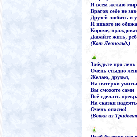
Я всем желаю мир
Врагов себе не зав
Друзей любить и 
И никого не обижа
Короче, враждоват
Давайте жить, реб
(Кот Леопольд.)
Забудьте про лень
Очень стыдно лен
Желаю, друзья,
На пятёрки учить
Вы сможете сами
Всё сделать прекр
На сказки надеят
Очень опасно!
(Вовка из Тридевя
Чтоб болезни все 