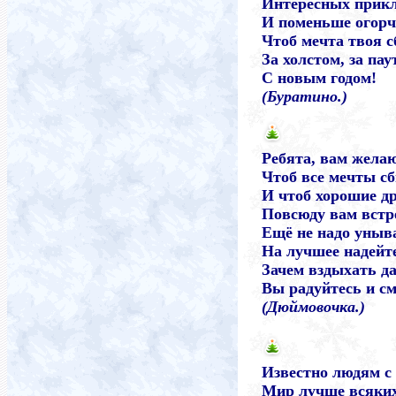
Интересных прик
И поменьше огорч
Чтоб мечта твоя 
За холстом, за пау
С новым годом!
(Буратино.)
Ребята, вам желаю
Чтоб все мечты с
И чтоб хорошие д
Повсюду вам встр
Ещё не надо уныв
На лучшее надейт
Зачем вздыхать да
Вы радуйтесь и см
(Дюймовочка.)
Известно людям с 
Мир лучше всяких