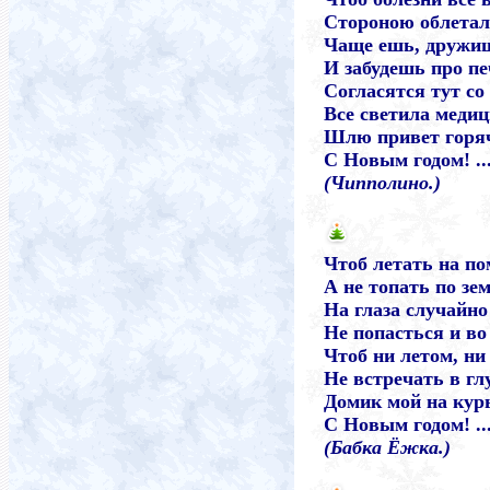
Стороною облетал
Чаще ешь, дружищ
И забудешь про пе
Согласятся тут со
Все светила меди
Шлю привет горяч
С Новым годом! ..
(Чипполино.)
Чтоб летать на по
А не топать по зем
На глаза случайно
Не попасться и во 
Чтоб ни летом, ни
Не встречать в гл
Домик мой на кур
С Новым годом! ..
(Бабка Ёжка.)