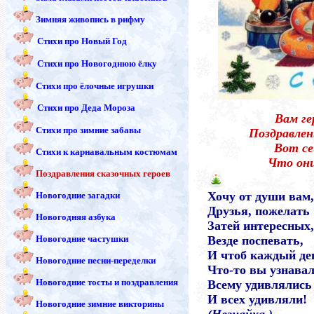
Зимняя живопись в рифму
Стихи про Новый Год
Стихи про Новогоднюю ёлку
Стихи про ёлочные игрушки
Стихи про Деда Мороза
Вам ге
Стихи про зимние забавы
Поздравлен
Вот се
Стихи к карнавальным костюмам
Что он
Поздравления сказочных героев
Хочу от души вам
Новогодние загадки
Друзья, пожелать
Новогодняя азбука
Затей интересных
Новогодние частушки
Везде поспевать,
И чтоб каждый де
Новогодние песни-переделки
Что-то вы узнавал
Новогодние тосты и поздравления
Всему удивлялись
И всех удивляли!
Новогодние зимние викторины