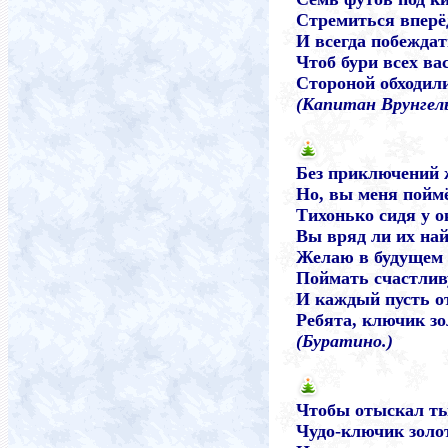
Стремиться вперё
И всегда побеждат
Чтоб бури всех ва
Стороной обходил
(Капитан Врунгель
Без приключений 
Но, вы меня поймё
Тихонько сидя у о
Вы вряд ли их най
Желаю в будущем 
Поймать счастливу
И каждый пусть о
Ребята, ключик зо
(Буратино.)
Чтобы отыскал ты
Чудо-ключик золо