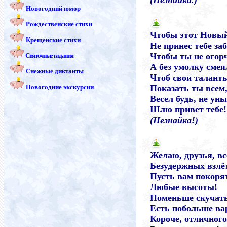
(Незнайка.)
Новогодний юмор
Рождественские стихи
Чтобы этот Новый
Крещенские стихи
Не принес тебе заб
Чтобы ты не огор
Святочные гадания
А без умолку смея
Снежные диктанты
Чтоб свои талант
Новогодние экскурсии
Показать ты всем
Весел будь, не ун
Шлю привет тебе! 
(Незнайка!)
Желаю, друзья, в
Безудержных взлё
Пусть вам покоря
Любые высоты!
Поменьше скучать
Есть побольше в
Короче, отличног